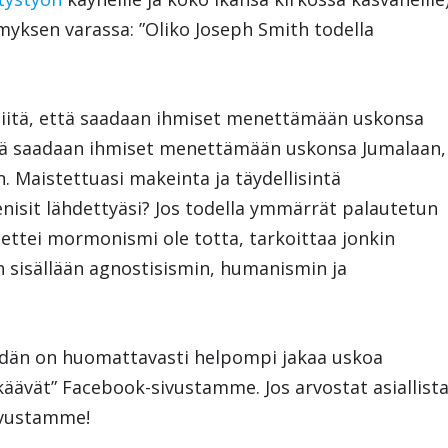
ymyksen varassa: ”Oliko Joseph Smith todella
siitä, että saadaan ihmiset menettämään uskonsa
 että saadaan ihmiset menettämään uskonsa Jumalaan,
. Maistettuasi makeinta ja täydellisintä
enisit lähdettyäsi? Jos todella ymmärrät palautetun
ettei mormonismi ole totta, tarkoittaa jonkin
 sisällään agnostisismin, humanismin ja
idän on huomattavasti helpompi jakaa uskoa
kkäävät” Facebook-sivustamme. Jos arvostat asiallist
sivustamme!