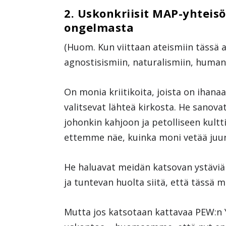
2. Uskonkriisit MAP-yhteis
ongelmasta
(Huom. Kun viittaan ateismiin tässä a
agnostisismiin, naturalismiin, humani
On monia kriitikoita, joista on ihana
valitsevat lähteä kirkosta. He sanova
johonkin kahjoon ja petolliseen kultt
ettemme näe, kuinka moni vetää juur
He haluavat meidän katsovan ystäviä
ja tuntevan huolta siitä, että tässä 
Mutta jos katsotaan kattavaa PEW:n 