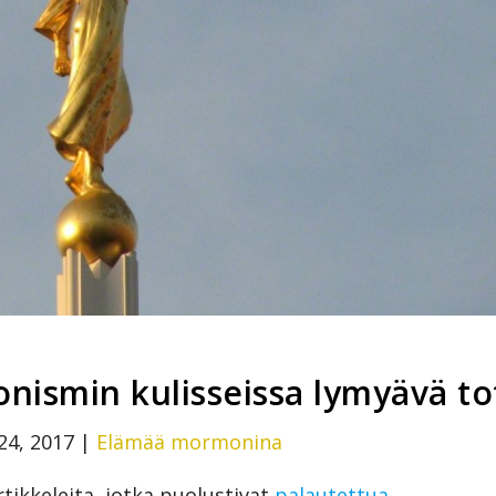
nismin kulisseissa lymyävä to
24, 2017
|
Elämää mormonina
rtikkeleita, jotka puolustivat
palautettua