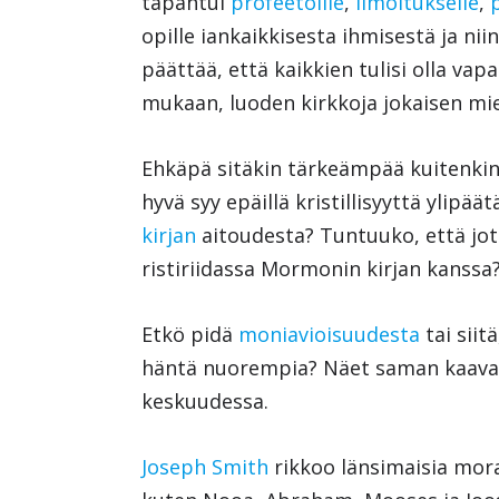
tapahtui
profeetoille
,
ilmoitukselle
,
opille iankaikkisesta ihmisestä ja ni
päättää, että kaikkien tulisi olla va
mukaan, luoden kirkkoja jokaisen mi
Ehkäpä sitäkin tärkeämpää kuitenkin
hyvä syy epäillä kristillisyyttä ylipäät
kirjan
aitoudesta? Tuntuuko, että jotk
ristiriidassa Mormonin kirjan kanss
Etkö pidä
moniavioisuudesta
tai siit
häntä nuorempia? Näet saman kaavan
keskuudessa.
Joseph Smith
rikkoo länsimaisia mora