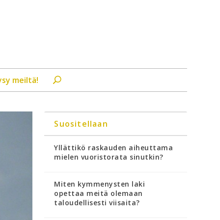
ysy meiltä!
Suositellaan
Yllättikö raskauden aiheuttama
mielen vuoristorata sinutkin?
Miten kymmenysten laki
opettaa meitä olemaan
taloudellisesti viisaita?