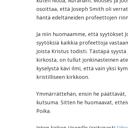
kuten Nooa, Abraham, Mooses ja Joo
osoittaa, että Joseph Smith oli verr
häntä edeltäneiden profeettojen rinn
Ja niin huomaamme, että syytökset J
syytöksiä kaikkia profeettoja vastaan
joista Kristus todisti. Tästäpä syyst
kirkosta, on tullut jonkinasteinen ate
kyselystä kävi ilmi, että vain yksi k
kristilliseen kirkkoon.
Ymmärrättehän, ensin he päättävät, e
kutsuma. Sitten he huomaavat, etteiv
Poika.
Joten kirkon jäsenille (erityisesti
lähe