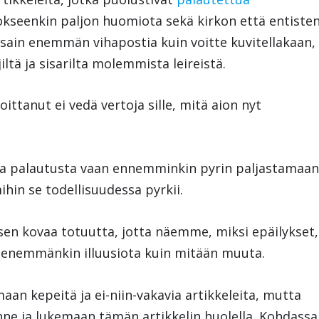
jokseenkin paljon huomiota sekä kirkon että entiste
ain enemmän vihapostia kuin voitte kuvitellakaan,
iltä ja sisarilta molemmista leireistä.
ttanut ei vedä vertoja sille, mitä aion nyt
taa palautusta vaan ennemminkin pyrin paljastamaan
hin se todellisuudessa pyrkii.
en kovaa totuutta, jotta näemme, miksi epäilykset,
at enemmänkin illuusiota kuin mitään muuta.
an kepeitä ja ei-niin-vakavia artikkeleita, mutta
nne ja lukemaan tämän artikkelin huolella. Kohdassa