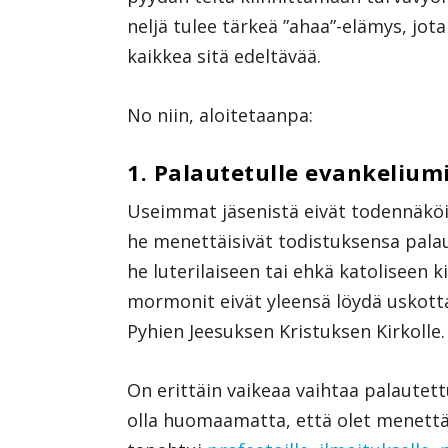
neljä tulee tärkeä ”ahaa”-elämys, jota 
kaikkea sitä edeltävää.
No niin, aloitetaanpa:
1. Palautetulle evankeliumi
Useimmat jäsenistä eivät todennäköis
he menettäisivät todistuksensa palautu
he luterilaiseen tai ehkä katoliseen 
mormonit eivät yleensä löydä uskott
Pyhien Jeesuksen Kristuksen Kirkolle.
On erittäin vaikeaa vaihtaa palautett
olla huomaamatta, että olet menettän