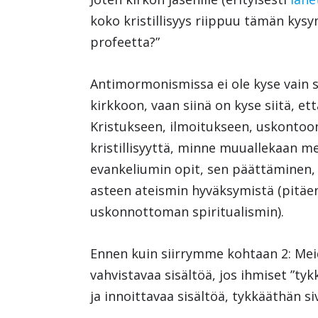
koko kristillisyys riippuu tämän kys
profeetta?”
Antimormonismissa ei ole kyse vain 
kirkkoon, vaan siinä on kyse siitä,
Kristukseen, ilmoitukseen, uskontoon
kristillisyyttä, minne muuallekaan m
evankeliumin opit, sen päättäminen, 
asteen ateismin hyväksymistä (pitäen
uskonnottoman spiritualismin).
Ennen kuin siirrymme kohtaan 2: Me
vahvistavaa sisältöä, jos ihmiset ”ty
ja innoittavaa sisältöä, tykkääthän 