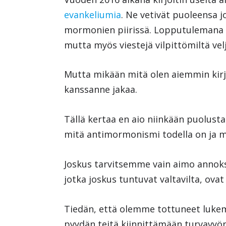
evankeliumia
. Ne vetivät puoleensa 
mormonien piirissä. Lopputulemana s
mutta myös viestejä vilpittömiltä velj
Mutta mikään mitä olen aiemmin kirjoi
kanssanne jakaa.
Tällä kertaa en aio niinkään puolus
mitä antimormonismi todella on ja mi
Joskus tarvitsemme vain aimo annoks
jotka joskus tuntuvat valtavilta, ov
Tiedän, että olemme tottuneet lukema
pyydän teitä kiinnittämään turvavyö