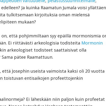
pappeuden valtuudelle
,
pelastussuunnitelmalle
,
in edelleen? Ja kuinka Raamatun Jumala voisi yllättäe
paita tulkitsemaan kirjoituksia oman mielensä
elipiteen mukaan?
 on, että pohjimmiltaan syy epäillä mormonismia o
ään. Ei riittävästi arkeologisia todisteita
Mormonin
in arkeologiset todisteet saattaisivat olla
a? Sama pätee Raamattuun.
ä, että Josephin useista vaimoista kaksi oli 20 vuotta
 toistuvan entisaikojen profeettojenkin
alinormeja? Ei läheskään niin paljon kuin profeetat