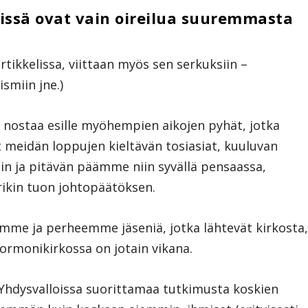
öissä ovat vain oireilua suuremmasta
rtikkelissa, viittaan myös sen serkuksiin –
smiin jne.)
a nostaa esille myöhempien aikojen pyhät, jotka
t meidän loppujen kieltävän tosiasiat, kuuluvan
iin ja pitävän päämme niin syvällä pensaassa,
ikin tuon johtopäätöksen.
mme ja perheemme jäseniä, jotka lähtevät kirkosta
mormonikirkossa on jotain vikana.
Yhdysvalloissa suorittamaa tutkimusta koskien