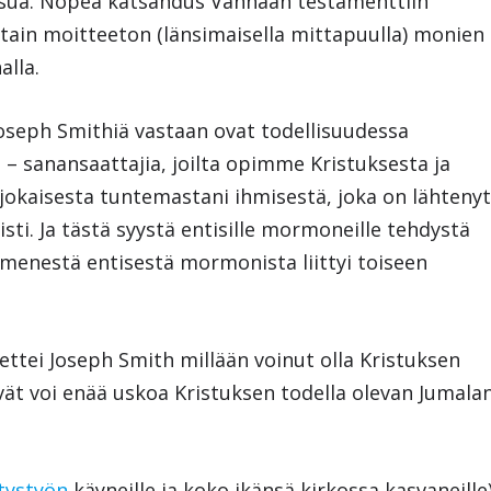
sua. Nopea katsahdus Vanhaan testamenttiin
attain moitteeton (länsimaisella mittapuulla) monien
alla.
oseph Smithiä vastaan ovat todellisuudessa
 – sanansaattajia, joilta opimme Kristuksesta ja
ä jokaisesta tuntemastani ihmisestä, joka on lähteny
isti. Ja tästä syystä entisille mormoneille tehdystä
ymmenestä entisestä mormonista liittyi toiseen
ttei Joseph Smith millään voinut olla Kristuksen
ät voi enää uskoa Kristuksen todella olevan Jumala
tystyön
käyneille ja koko ikänsä kirkossa kasvaneille