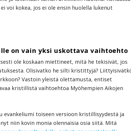
ei voi kokea, jos ei ole ensin huolella lukenut
lle on vain yksi uskottava vaihtoehto
esti ole koskaan miettineet, mitä he tekisivät, jos
ksesta. Olisivatko he silti kristittyjä? Liittyisivätk
kirkkoon? Vastoin yleistä olettamusta, entiset
avaa kristillistä vaihtoehtoa Myöhempien Aikojen
u evankeliumi toiseen versioon kristillisyydestä ja
yt niin kovin monia olennaisia osia siitä. Mitä