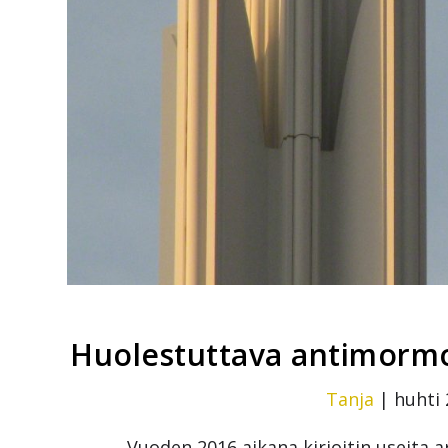
Huolestuttava antimormo
Tanja
|
huhti 
Vuoden 2016 aikana kirjoitin useita a