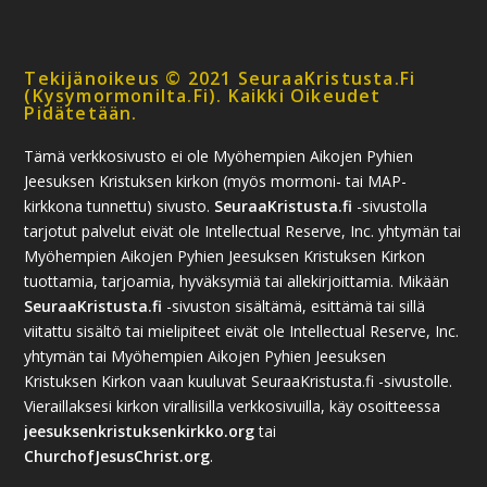
Tekijänoikeus © 2021 SeuraaKristusta.fi
(kysymormonilta.fi). Kaikki Oikeudet
Pidätetään.
Tämä verkkosivusto ei ole Myöhempien Aikojen Pyhien
Jeesuksen Kristuksen kirkon (myös mormoni- tai MAP-
kirkkona tunnettu) sivusto.
SeuraaKristusta.fi
-sivustolla
tarjotut palvelut eivät ole Intellectual Reserve, Inc. yhtymän tai
Myöhempien Aikojen Pyhien Jeesuksen Kristuksen Kirkon
tuottamia, tarjoamia, hyväksymiä tai allekirjoittamia. Mikään
SeuraaKristusta.fi
-sivuston sisältämä, esittämä tai sillä
viitattu sisältö tai mielipiteet eivät ole Intellectual Reserve, Inc.
yhtymän tai Myöhempien Aikojen Pyhien Jeesuksen
Kristuksen Kirkon vaan kuuluvat SeuraaKristusta.fi -sivustolle.
Vieraillaksesi kirkon virallisilla verkkosivuilla, käy osoitteessa
jeesuksenkristuksenkirkko.org
tai
ChurchofJesusChrist.org
.