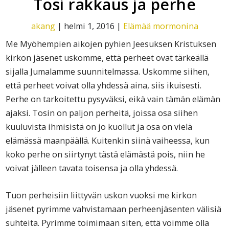
Tosi rakkaus ja perhe
akang
|
helmi 1, 2016
|
Elämää mormonina
Me Myöhempien aikojen pyhien Jeesuksen Kristuksen
kirkon jäsenet uskomme, että perheet ovat tärkeällä
sijalla Jumalamme suunnitelmassa. Uskomme siihen,
että perheet voivat olla yhdessä aina, siis ikuisesti.
Perhe on tarkoitettu pysyväksi, eikä vain tämän elämän
ajaksi. Tosin on paljon perheitä, joissa osa siihen
kuuluvista ihmisistä on jo kuollut ja osa on vielä
elämässä maanpäällä. Kuitenkin siinä vaiheessa, kun
koko perhe on siirtynyt tästä elämästä pois, niin he
voivat jälleen tavata toisensa ja olla yhdessä.
Tuon perheisiin liittyvän uskon vuoksi me kirkon
jäsenet pyrimme vahvistamaan perheenjäsenten välisiä
suhteita. Pyrimme toimimaan siten, että voimme olla