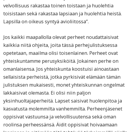
velvollisuus rakastaa toinen toistaan ja huolehtia
toisistaan sekä rakastaa lapsiaan ja huolehtia heistä.
Lapsilla on oikeus syntyä avioliitossa”.
Jos kaikki maapallolla olevat perheet noudattaisivat
kaikkia niitä ohjeita, joita tässä perhejulistuksessa
opetetaan, maailma olisi toisenlainen. Perheet ovat
yhteiskuntamme perusyksiköitä. Jokainen perhe on
omanlaisensa. Jos yhteiskunta koostuisi ainoastaan
sellaisista perheistä, jotka pyrkisivät elämään tämän
julistuksen mukaisesti, monet yhteiskunnan ongelmat
lakkaisivat olemasta. Ei olisi niin paljon
yksinhuoltajaperheitä. Lapset saisivat huolenpitoa ja
kasvatusta molemmilta vanhemmilta. Perheenjäsenet
oppisivat vastuunsa ja velvollisuutensa sekä oman
roolinsa perheessänsä. Äidit oppisivat hoivaamaan