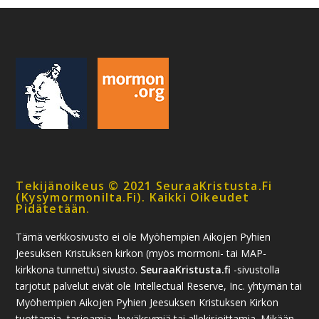
Tekijänoikeus © 2021 SeuraaKristusta.fi
(kysymormonilta.fi). Kaikki Oikeudet
Pidätetään.
Tämä verkkosivusto ei ole Myöhempien Aikojen Pyhien
Jeesuksen Kristuksen kirkon (myös mormoni- tai MAP-
kirkkona tunnettu) sivusto.
SeuraaKristusta.fi
-sivustolla
tarjotut palvelut eivät ole Intellectual Reserve, Inc. yhtymän tai
Myöhempien Aikojen Pyhien Jeesuksen Kristuksen Kirkon
tuottamia, tarjoamia, hyväksymiä tai allekirjoittamia. Mikään