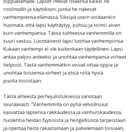
loppuelämälle. Lapset imevät itseensä kaikki ne
roolimallit ja käytöksen, jonka he näkevät
vanhempiensa elämässä. Siksipä usein voidaankin
huomata, että lapsi käyttäytyy, puhuu ja toimii aivan
kuin vanhempansa. Tässä suhteessa vanhemmilla on
suuri vastuu. Luontaisesti lapsi luottaa vanhempiinsa.
Kukaan vanhempi ei ole kuitenkaan täydellinen. Lapsi
antaa paljon anteeksi ja unohtaa vanhempansa virheet
helposti. Tästä vanhemmatkin voivat ottaa oppia ja
unohtaa toistensa virheet ja etsiä niitä hyviä
puolia
toisistaan.
Tästä aiheesta perhejulistuksessa sanotaan
seuraavasti: ”Vanhemmilla on pyhä velvollisuus
kasvattaa lapsensa rakkaudessa ja vanhurskaudessa,
huolehtia heidän fyysisistä ja hengellisistä tarpeistaan
ja opettaa heitä rakastamaan ja palvelemaan toisiaan,