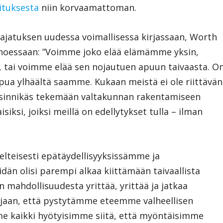
ituksesta
niin korvaamattoman.
ajatuksen uudessa voimallisessa kirjassaan, Worth
anoessaan: ”Voimme joko elää elämämme yksin,
 tai voimme elää sen nojautuen apuun taivaasta. O
 apua ylhäältä saamme. Kukaan meistä ei ole riittävän
vän sinnikäs tekemään valtakunnan rakentamiseen
isiksi, joiksi meillä on edellytykset tulla – ilman
elteisesti epätäydellisyyksissämme ja
n olisi parempi alkaa kiittämään taivaallista
mahdollisuudesta yrittää, yrittää ja jatkaa
ijaan, että pystytämme eteemme valheellisen
 me kaikki hyötyisimme siitä, että myöntäisimme