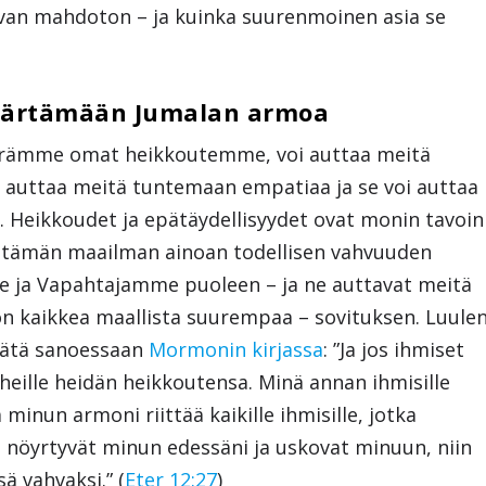
levan mahdoton – ja kuinka suurenmoinen asia se
märtämään Jumalan armoa
märrämme omat heikkoutemme, voi auttaa meitä
auttaa meitä tuntemaan empatiaa ja se voi auttaa
Heikkoudet ja epätäydellisyydet ovat monin tavoin
ä tämän maailman ainoan todellisen vahvuuden
me ja Vapahtajamme puoleen – ja ne auttavat meitä
n kaikkea maallista suurempaa – sovituksen. Luule
 tätä sanoessaan
Mormonin kirjassa
: ”Ja jos ihmiset
heille heidän heikkoutensa. Minä annan ihmisille
a minun armoni riittää kaikille ihmisille, jotka
he nöyrtyvät minun edessäni ja uskovat minuun, niin
ä vahvaksi.” (
Eter 12:27
)