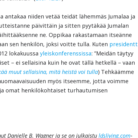
 ja antakaa niiden vetää teidät lähemmäs Jumalaa ja
utteistanne päivittäin ja sitten pyytäkää Jumalan
päihittääksenne ne. Oppikaa rakastamaan itseänne
an sen henkilön, joksi voitte tulla. Kuten
presidentt
2012 lokakuussa
yleiskonferenssissa
: ”Meidän täytyy
t – ei sellaisina kuin he ovat tällä hetkellä – vaan
ää muut sellaisina, mitä heistä voi tulla
) Tehkäämme
huomaavaisuuden myös itseemme, jotta voimme
a ja omat henkilökohtaiset turhautumisen
nut Danielle B. Wagner ja se on julkaistu
ldsliving.com
-