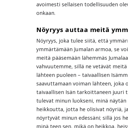
avoimesti sellaisen todellisuuden o
onkaan.
Nöyryys auttaa meitä ym
Nöyryys, joka tulee siitä, että ym
ymmärtämään Jumalan armoa, se voi 
meitä pääsemään lähemmäs Jumalaa. 
vahvuutemme, sillä ne vetävät meit
lähteen puoleen – taivaallisen Isäm
saavuttamaan voiman lähteen, joka o
taivaallisen Isän tarkoittaneen juuri
tulevat minun luokseni, minä näytän 
heikkoutta, jotta he olisivat nöyriä, j
nöyrtyvät minun edessäni; sillä jos 
minä teen sen, mikä on heikkoa, heiss