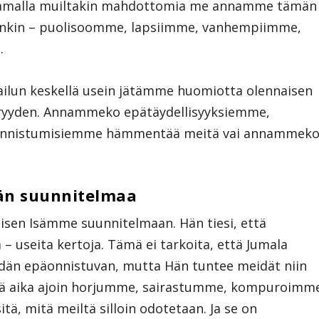
tamalla muiltakin mahdottomia me annamme tämän
ihinkin – puolisoomme, lapsiimme, vanhempiimme,
.
ilun keskellä usein jätämme huomiotta olennaisen
öyryyden. Annammeko epätäydellisyyksiemme,
onnistumisiemme hämmentää meitä vai annammek
än suunnitelmaa
isen Isämme suunnitelmaan. Hän tiesi, että
useita kertoja. Tämä ei tarkoita, että Jumala
idän epäonnistuvan, mutta Hän tuntee meidät niin
että aika ajoin horjumme, sairastumme, kompuroimm
sitä, mitä meiltä silloin odotetaan. Ja se on