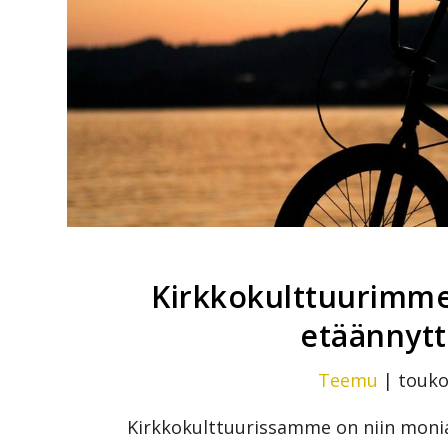
Kirkkokulttuurimme 
etäännytt
Teemu
|
touko
Kirkkokulttuurissamme on niin monia 