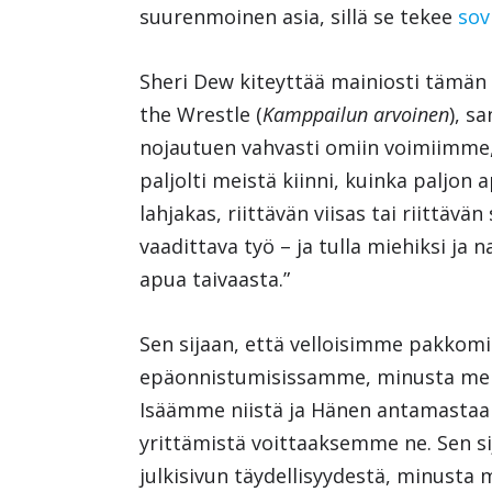
suurenmoinen asia, sillä se tekee
sov
Sheri Dew kiteyttää mainiosti tämän 
the Wrestle (
Kamppailun arvoinen
), s
nojautuen vahvasti omiin voimiimme,
paljolti meistä kiinni, kuinka paljon
lahjakas, riittävän viisas tai riittä
vaadittava työ – ja tulla miehiksi ja na
apua taivaasta.”
Sen sijaan, että velloisimme pakkomi
epäonnistumisissamme, minusta meidä
Isäämme niistä ja Hänen antamastaan 
yrittämistä voittaaksemme ne. Sen s
julkisivun täydellisyydestä, minusta