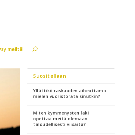
ysy meiltä!
Suositellaan
Yllättikö raskauden aiheuttama
mielen vuoristorata sinutkin?
Miten kymmenysten laki
opettaa meitä olemaan
taloudellisesti viisaita?