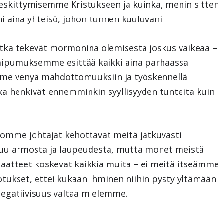
skittymisemme Kristukseen ja kuinka, menin sitte
i aina yhteisö, johon tunnen kuuluvani.
jotka tekevät mormonina olemisesta joskus vaikeaa –
aipumuksemme esittää kaikki aina parhaassa
me venyä mahdottomuuksiin ja työskennellä
ka henkivät ennemminkin syyllisyyden tunteita kuin
omme johtajat kehottavat meitä jatkuvasti
uu armosta ja laupeudesta, mutta monet meistä
riaatteet koskevat kaikkia muita – ei meitä itseämme
otukset, ettei kukaan ihminen niihin pysty yltämään
egatiivisuus valtaa mielemme.