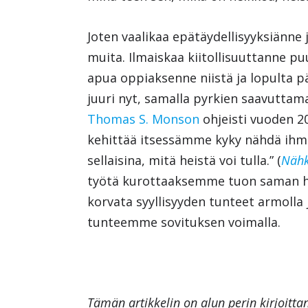
Joten vaalikaa epätäydellisyyksiänne
muita. Ilmaiskaa kiitollisuuttanne pu
apua oppiaksenne niistä ja lopulta 
juuri nyt, samalla pyrkien saavuttama
Thomas S. Monson
ohjeisti vuoden 
kehittää itsessämme kyky nähdä ihmise
sellaisina, mitä heistä voi tulla.” (
Nähk
työtä kurottaaksemme tuon saman 
korvata syyllisyyden tunteet armoll
tunteemme sovituksen voimalla.
Tämän artikkelin on alun perin kirjoitta