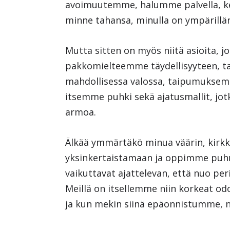
avoimuutemme, halumme palvella, ke
minne tahansa, minulla on ympärillän
Mutta sitten on myös niitä asioita, 
pakkomielteemme täydellisyyteen, t
mahdollisessa valossa, taipumuksem
itsemme puhki sekä ajatusmallit, jot
armoa.
Älkää ymmärtäkö minua väärin, kirkk
yksinkertaistamaan ja oppimme puh
vaikuttavat ajattelevan, että nuo pe
Meillä on itsellemme niin korkeat od
ja kun mekin siinä epäonnistumme, n