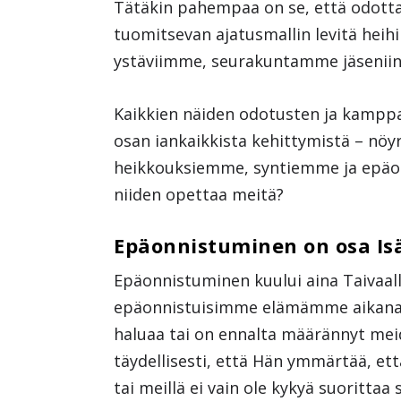
Tätäkin pahempaa on se, että odot
tuomitsevan ajatusmallin levitä he
ystäviimme, seurakuntamme jäseniin
Kaikkien näiden odotusten ja kamppa
osan iankaikkista kehittymistä – n
heikkouksiemme, syntiemme ja epä
niiden opettaa meitä?
Epäonnistuminen on osa Is
Epäonnistuminen kuului aina Taivaall
epäonnistuisimme elämämme aikana – 
haluaa tai on ennalta määrännyt me
täydellisesti, että Hän ymmärtää, 
tai meillä ei vain ole kykyä suorittaa 