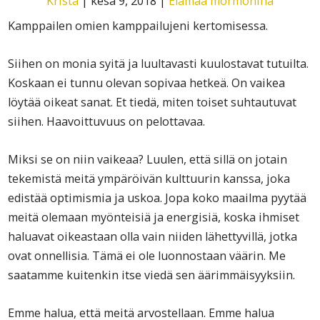
Krista
|
kesä 9, 2018
|
Elämää mormonina
Kamppailen omien kamppailujeni kertomisessa.
Siihen on monia syitä ja luultavasti kuulostavat tutuilta.
Koskaan ei tunnu olevan sopivaa hetkeä. On vaikea
löytää oikeat sanat. Et tiedä, miten toiset suhtautuvat
siihen. Haavoittuvuus on pelottavaa.
Miksi se on niin vaikeaa? Luulen, että sillä on jotain
tekemistä meitä ympäröivän kulttuurin kanssa, joka
edistää optimismia ja uskoa. Jopa koko maailma pyytää
meitä olemaan myönteisiä ja energisiä, koska ihmiset
haluavat oikeastaan olla vain niiden lähettyvillä, jotka
ovat onnellisia. Tämä ei ole luonnostaan väärin. Me
saatamme kuitenkin itse viedä sen äärimmäisyyksiin.
Emme halua, että meitä arvostellaan. Emme halua