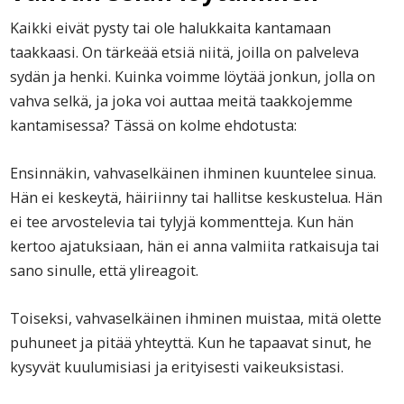
Kaikki eivät pysty tai ole halukkaita kantamaan
taakkaasi. On tärkeää etsiä niitä, joilla on palveleva
sydän ja henki. Kuinka voimme löytää jonkun, jolla on
vahva selkä, ja joka voi auttaa meitä taakkojemme
kantamisessa? Tässä on kolme ehdotusta:
Ensinnäkin, vahvaselkäinen ihminen kuuntelee sinua.
Hän ei keskeytä, häiriinny tai hallitse keskustelua. Hän
ei tee arvostelevia tai tylyjä kommentteja. Kun hän
kertoo ajatuksiaan, hän ei anna valmiita ratkaisuja tai
sano sinulle, että ylireagoit.
Toiseksi, vahvaselkäinen ihminen muistaa, mitä olette
puhuneet ja pitää yhteyttä. Kun he tapaavat sinut, he
kysyvät kuulumisiasi ja erityisesti vaikeuksistasi.