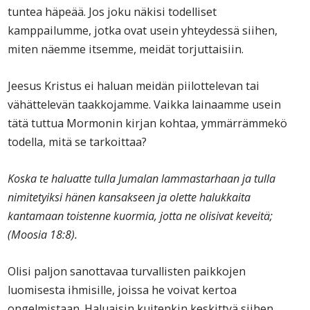
tuntea häpeää. Jos joku näkisi todelliset
kamppailumme, jotka ovat usein yhteydessä siihen,
miten näemme itsemme, meidät torjuttaisiin.
Jeesus Kristus ei haluan meidän piilottelevan tai
vähättelevän taakkojamme. Vaikka lainaamme usein
tätä tuttua Mormonin kirjan kohtaa, ymmärrämmekö
todella, mitä se tarkoittaa?
Koska te haluatte tulla Jumalan lammastarhaan ja tulla
nimitetyiksi hänen kansakseen ja olette halukkaita
kantamaan toistenne kuormia, jotta ne olisivat keveitä;
(Moosia 18:8).
Olisi paljon sanottavaa turvallisten paikkojen
luomisesta ihmisille, joissa he voivat kertoa
ongelmistaan. Haluaisin kuitenkin keskittyä siihen,