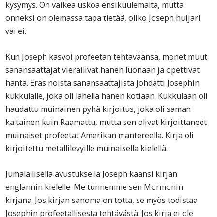
kysymys. On vaikea uskoa ensikuulemalta, mutta
onneksi on olemassa tapa tietää, oliko Joseph huijari
vai ei.
Kun Joseph kasvoi profeetan tehtäväänsä, monet muut
sanansaattajat vierailivat hänen luonaan ja opettivat
häntä. Eräs noista sanansaattajista johdatti Josephin
kukkulalle, joka oli lähellä hänen kotiaan. Kukkulaan oli
haudattu muinainen pyhä kirjoitus, joka oli saman
kaltainen kuin Raamattu, mutta sen olivat kirjoittaneet
muinaiset profeetat Amerikan mantereella. Kirja oli
kirjoitettu metallilevyille muinaisella kielellä.
Jumalallisella avustuksella Joseph käänsi kirjan
englannin kielelle. Me tunnemme sen Mormonin
kirjana. Jos kirjan sanoma on totta, se myös todistaa
Josephin profeetallisesta tehtävästä. Jos kirja ei ole