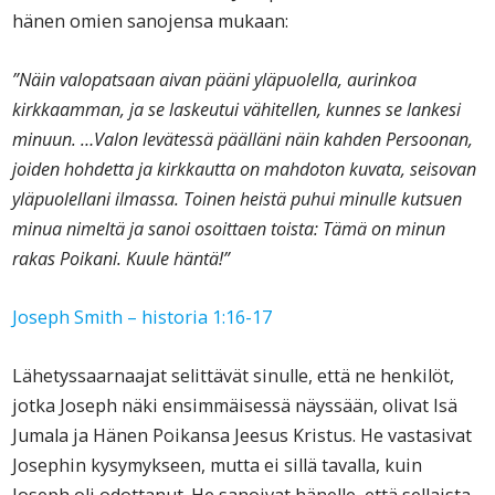
hänen omien sanojensa mukaan:
”Näin valopatsaan aivan pääni yläpuolella, aurinkoa
kirkkaamman, ja se laskeutui vähitellen, kunnes se lankesi
minuun. …Valon levätessä päälläni näin kahden Persoonan,
joiden hohdetta ja kirkkautta on mahdoton kuvata, seisovan
yläpuolellani ilmassa. Toinen heistä puhui minulle kutsuen
minua nimeltä ja sanoi osoittaen toista: Tämä on minun
rakas Poikani.
Kuule häntä!”
Joseph Smith – historia 1:16-17
Lähetyssaarnaajat selittävät sinulle, että ne henkilöt,
jotka Joseph näki ensimmäisessä näyssään, olivat Isä
Jumala ja Hänen Poikansa Jeesus Kristus. He vastasivat
Josephin kysymykseen, mutta ei sillä tavalla, kuin
Joseph oli odottanut. He sanoivat hänelle, että sellaista