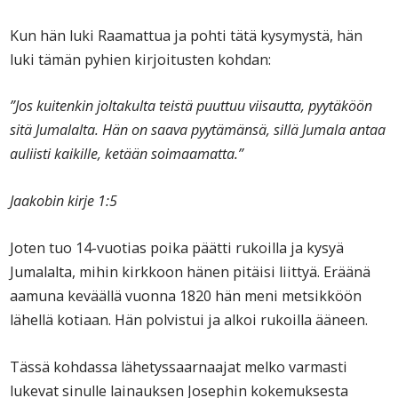
Kun hän luki Raamattua ja pohti tätä kysymystä, hän
luki tämän pyhien kirjoitusten kohdan:
”Jos kuitenkin joltakulta teistä puuttuu viisautta, pyytäköön
sitä Jumalalta. Hän on saava pyytämänsä, sillä Jumala antaa
auliisti kaikille, ketään soimaamatta.”
Jaakobin kirje 1:5
Joten tuo 14-vuotias poika päätti rukoilla ja kysyä
Jumalalta, mihin kirkkoon hänen pitäisi liittyä. Eräänä
aamuna keväällä vuonna 1820 hän meni metsikköön
lähellä kotiaan. Hän polvistui ja alkoi rukoilla ääneen.
Tässä kohdassa lähetyssaarnaajat melko varmasti
lukevat sinulle lainauksen Josephin kokemuksesta