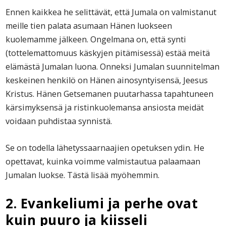
Ennen kaikkea he selittävät, että Jumala on valmistanut
meille tien palata asumaan Hänen luokseen
kuolemamme jälkeen. Ongelmana on, että synti
(tottelemattomuus käskyjen pitämisessä) estää meitä
elämästä Jumalan luona. Onneksi Jumalan suunnitelman
keskeinen henkilö on Hänen ainosyntyisensä, Jeesus
Kristus. Hänen Getsemanen puutarhassa tapahtuneen
kärsimyksensä ja ristinkuolemansa ansiosta meidät
voidaan puhdistaa synnistä.
Se on todella lähetyssaarnaajien opetuksen ydin. He
opettavat, kuinka voimme valmistautua palaamaan
Jumalan luokse. Tästä lisää myöhemmin.
2. Evankeliumi ja perhe ovat
kuin puuro ja kiisseli