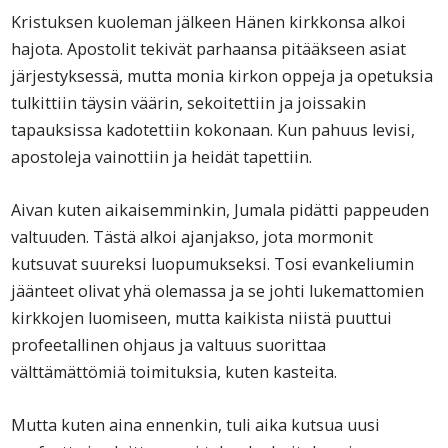
Kristuksen kuoleman jälkeen Hänen kirkkonsa alkoi
hajota. Apostolit tekivät parhaansa pitääkseen asiat
järjestyksessä, mutta monia kirkon oppeja ja opetuksia
tulkittiin täysin väärin, sekoitettiin ja joissakin
tapauksissa kadotettiin kokonaan. Kun pahuus levisi,
apostoleja vainottiin ja heidät tapettiin.
Aivan kuten aikaisemminkin, Jumala pidätti pappeuden
valtuuden. Tästä alkoi ajanjakso, jota mormonit
kutsuvat suureksi luopumukseksi. Tosi evankeliumin
jäänteet olivat yhä olemassa ja se johti lukemattomien
kirkkojen luomiseen, mutta kaikista niistä puuttui
profeetallinen ohjaus ja valtuus suorittaa
välttämättömiä toimituksia, kuten kasteita.
Mutta kuten aina ennenkin, tuli aika kutsua uusi