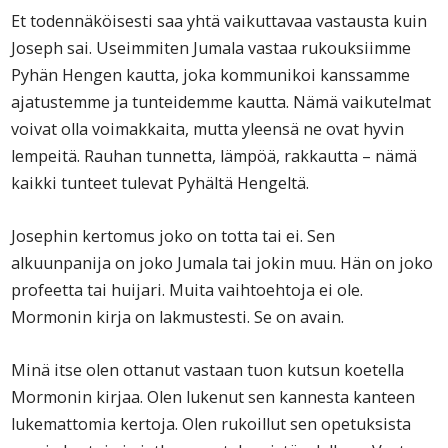
Et todennäköisesti saa yhtä vaikuttavaa vastausta kuin
Joseph sai. Useimmiten Jumala vastaa rukouksiimme
Pyhän Hengen kautta, joka kommunikoi kanssamme
ajatustemme ja tunteidemme kautta. Nämä vaikutelmat
voivat olla voimakkaita, mutta yleensä ne ovat hyvin
lempeitä. Rauhan tunnetta, lämpöä, rakkautta – nämä
kaikki tunteet tulevat Pyhältä Hengeltä.
Josephin kertomus joko on totta tai ei. Sen
alkuunpanija on joko Jumala tai jokin muu. Hän on joko
profeetta tai huijari. Muita vaihtoehtoja ei ole.
Mormonin kirja on lakmustesti. Se on avain.
Minä itse olen ottanut vastaan tuon kutsun koetella
Mormonin kirjaa. Olen lukenut sen kannesta kanteen
lukemattomia kertoja. Olen rukoillut sen opetuksista