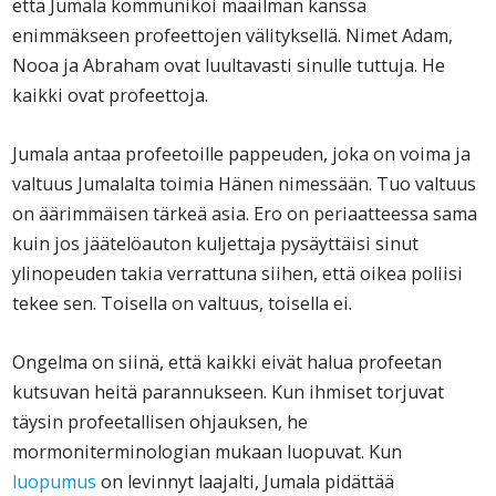
että Jumala kommunikoi maailman kanssa
enimmäkseen profeettojen välityksellä. Nimet Adam,
Nooa ja Abraham ovat luultavasti sinulle tuttuja. He
kaikki ovat profeettoja.
Jumala antaa profeetoille pappeuden, joka on voima ja
valtuus Jumalalta toimia Hänen nimessään. Tuo valtuus
on äärimmäisen tärkeä asia. Ero on periaatteessa sama
kuin jos jäätelöauton kuljettaja pysäyttäisi sinut
ylinopeuden takia verrattuna siihen, että oikea poliisi
tekee sen. Toisella on valtuus, toisella ei.
Ongelma on siinä, että kaikki eivät halua profeetan
kutsuvan heitä parannukseen. Kun ihmiset torjuvat
täysin profeetallisen ohjauksen, he
mormoniterminologian mukaan luopuvat. Kun
luopumus
on levinnyt laajalti, Jumala pidättää