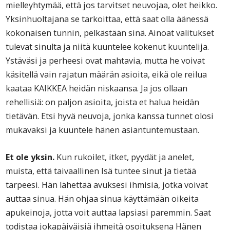
mielleyhtymää, että jos tarvitset neuvojaa, olet heikko.
Yksinhuoltajana se tarkoittaa, että saat olla äänessä
kokonaisen tunnin, pelkästään sinä. Ainoat valitukset
tulevat sinulta ja niitä kuuntelee kokenut kuuntelija.
Ystäväsi ja perheesi ovat mahtavia, mutta he voivat
käsitellä vain rajatun määrän asioita, eikä ole reilua
kaataa KAIKKEA heidän niskaansa. Ja jos ollaan
rehellisiä: on paljon asioita, joista et halua heidän
tietävän. Etsi hyvä neuvoja, jonka kanssa tunnet olosi
mukavaksi ja kuuntele hänen asiantuntemustaan.
Et ole yksin.
Kun rukoilet, itket, pyydät ja anelet,
muista, että taivaallinen Isä tuntee sinut ja tietää
tarpeesi. Hän lähettää avuksesi ihmisiä, jotka voivat
auttaa sinua. Hän ohjaa sinua käyttämään oikeita
apukeinoja, jotta voit auttaa lapsiasi paremmin. Saat
todistaa jokapäiväisiä ihmeitä osoituksena Hänen