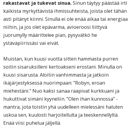
rakastavat ja tukevat sinua.
Sinun täytyy päästää irti
kaikista myrkyttävistä ihmissuhteista, joista olet tähän
asti pitänyt kiinni. Sinulla ei ole enää aikaa tai energiaa
niihin, ja jos olet epävarma, avioeroosi liittyvä
juorumylly määrittelee pian, pysyvätkö he
ystäväpiirissäsi vai eivät.
Muistan, kun kuusi vuotta sitten hammasta purren
soitin sisaruksilleni kertoakseni erostani. Minulla on
kuusi sisarusta. Aloitin vanhimmasta ja jatkoin
ikäjärjestyksessä nuorimpaan: ”Robyn, eroan
miehestäni.” Nuo kaksi sanaa raapivat kurkkuani ja
hukuttivat simäni kyyneliin. ”Olen ihan kunnossa” -
mantra, jota toistin yhä uudelleen mielessäni haluten
uskoa sen, kuulosti harjoitellulta ja teeskennellyltä.
Enää viisi puhelua jäljellä.