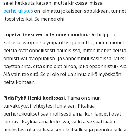
se ei hetkauta ketään, mutta kirkossa, missä
perhejulistus
on leimattu jokaiseen sopukkaan, tunnet
itsesi vitsiksi. Se menee ohi.
Lopeta itsesi vertaileminen muihin.
On helppoa
katsella aviopareja ympärilläsi ja miettiä, miten monet
heistä ovat onnellisesti naimisissa, miten monet heistä
onnistuvat aviopuoliso- ja vanhemmuusasioissa. Miksi
näyttää siltä, että sinä olet ainoa, joka epäonnistui? Älä.
Älä vain tee sitä. Se ei ole reilua sinua eikä myöskään
heitä kohtaan.
Pidä Pyhä Henki kodissasi.
Tämä on sinun
turvaköytesi, yhteytesi Jumalaan. Pitäkää
perherukoukset säännöllisesti aina, kun lapsesi ovat
luonasi. Käykää aina kirkossa, vaikka se saattaakin
mielestäsi olla vaikeaa sinulle itsellesi ja pienokaisillesi.