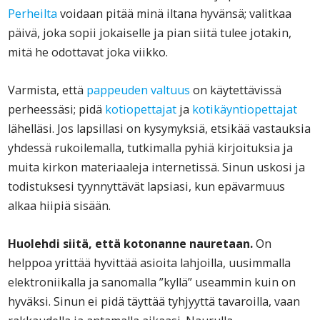
Perheilta
voidaan pitää minä iltana hyvänsä; valitkaa
päivä, joka sopii jokaiselle ja pian siitä tulee jotakin,
mitä he odottavat joka viikko.
Varmista, että
pappeuden valtuus
on käytettävissä
perheessäsi; pidä
kotiopettajat
ja
kotikäyntiopettajat
lähelläsi. Jos lapsillasi on kysymyksiä, etsikää vastauksia
yhdessä rukoilemalla, tutkimalla pyhiä kirjoituksia ja
muita kirkon materiaaleja internetissä. Sinun uskosi ja
todistuksesi tyynnyttävät lapsiasi, kun epävarmuus
alkaa hiipiä sisään.
Huolehdi siitä, että kotonanne nauretaan.
On
helppoa yrittää hyvittää asioita lahjoilla, uusimmalla
elektroniikalla ja sanomalla ”kyllä” useammin kuin on
hyväksi. Sinun ei pidä täyttää tyhjyyttä tavaroilla, vaan