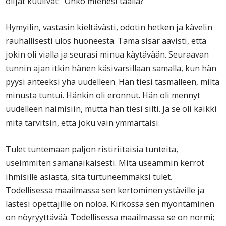
olijat kuulivat: ”Onko miehesi täällä?”
Hymyilin, vastasin kieltävästi, odotin hetken ja kävelin
rauhallisesti ulos huoneesta. Tämä sisar aavisti, että
jokin oli vialla ja seurasi minua käytävään. Seuraavan
tunnin ajan itkin hänen käsivarsillaan samalla, kun hän
pyysi anteeksi yhä uudelleen. Hän tiesi täsmälleen, miltä
minusta tuntui. Hänkin oli eronnut. Hän oli mennyt
uudelleen naimisiin, mutta hän tiesi silti. Ja se oli kaikki
mitä tarvitsin, että joku vain ymmärtäisi.
Tulet tuntemaan paljon ristiriitaisia tunteita,
useimmiten samanaikaisesti. Mitä useammin kerrot
ihmisille asiasta, sitä turtuneemmaksi tulet.
Todellisessa maailmassa sen kertominen ystäville ja
lastesi opettajille on noloa. Kirkossa sen myöntäminen
on nöyryyttävää. Todellisessa maailmassa se on normi;