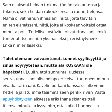
Sain osakseni heidän tinkimättömän rakkautensa ja
tukensa, sekä heidän rukouksensa ja rauhoittelunsa.
Nämä olivat minun ihmisiäni, niitä, joita tarvitsin
eniten elämässäni, niitä, joita ei koskaan voitaisi ottaa
minulta pois. Todelliset ystäväni olivat rinnallani, enkä
tuntenut itseäni niin yksinäiseksi ja eristäytyneeksi.
Enkä niin erilaiseksi.
Tulet olemaan vaivaantunut, tunnet syyllisyyttä ja
sinua nöyryytetään, mutta älä KOSKAAN ole
häpeissäsi.
Luulin, että sunnuntai uudessa
seurakunnassani olisi helppo. He eivät tunteneet minua
eivätkä tarinaani. Kävelin poikani kanssa sisälle viime
hetkellä ja istuimme taaimmaiseen penkkiriviin. Vasta
apuyhdistyksen
alkaessa eräs ihana sisar esitteli
itsensä minulle ja kysyi niin, että kaikki huoneessa