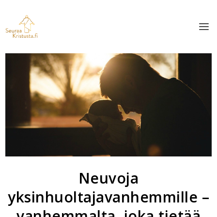
Neuvoja
yksinhuoltajavanhemmille –
vanhemmalta, joka tietää