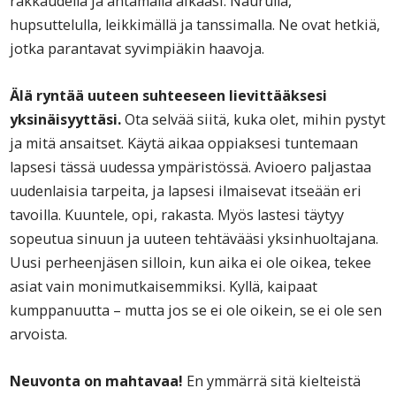
rakkaudella ja antamalla aikaasi. Naurulla,
hupsuttelulla, leikkimällä ja tanssimalla. Ne ovat hetkiä,
jotka parantavat syvimpiäkin haavoja.
Älä ryntää uuteen suhteeseen lievittääksesi
yksinäisyyttäsi.
Ota selvää siitä, kuka olet, mihin pystyt
ja mitä ansaitset. Käytä aikaa oppiaksesi tuntemaan
lapsesi tässä uudessa ympäristössä. Avioero paljastaa
uudenlaisia tarpeita, ja lapsesi ilmaisevat itseään eri
tavoilla. Kuuntele, opi, rakasta. Myös lastesi täytyy
sopeutua sinuun ja uuteen tehtävääsi yksinhuoltajana.
Uusi perheenjäsen silloin, kun aika ei ole oikea, tekee
asiat vain monimutkaisemmiksi. Kyllä, kaipaat
kumppanuutta – mutta jos se ei ole oikein, se ei ole sen
arvoista.
Neuvonta on mahtavaa!
En ymmärrä sitä kielteistä