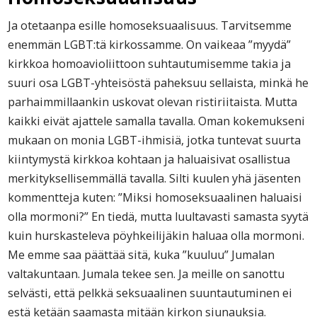
Ja otetaanpa esille homoseksuaalisuus. Tarvitsemme
enemmän LGBT:tä kirkossamme. On vaikeaa ”myydä”
kirkkoa homoavioliittoon suhtautumisemme takia ja
suuri osa LGBT-yhteisöstä paheksuu sellaista, minkä he
parhaimmillaankin uskovat olevan ristiriitaista. Mutta
kaikki eivät ajattele samalla tavalla. Oman kokemukseni
mukaan on monia LGBT-ihmisiä, jotka tuntevat suurta
kiintymystä kirkkoa kohtaan ja haluaisivat osallistua
merkityksellisemmällä tavalla. Silti kuulen yhä jäsenten
kommentteja kuten: ”Miksi homoseksuaalinen haluaisi
olla mormoni?” En tiedä, mutta luultavasti samasta syytä
kuin hurskasteleva pöyhkeilijäkin haluaa olla mormoni.
Me emme saa päättää sitä, kuka ”kuuluu” Jumalan
valtakuntaan. Jumala tekee sen. Ja meille on sanottu
selvästi, että pelkkä seksuaalinen suuntautuminen ei
estä ketään saamasta mitään kirkon siunauksia.