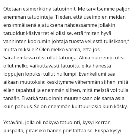
Otetaan esimerkkinä tatuoinnit. Me tarvitsemme paljon
enemmän tatuointeja. Tiedän, että useimpien meidän
ensimmäisenä ajatuksena nähdessämme jollakin
tatuoidut käsivarret ei olisi se, että “miten hyvä
vanhinten koorumin johtaja tuosta veljestä tulisikaan,”
mutta miksi ei? Olen melko varma, että jos
Sarahemlassa olisi ollut tatuoija, Alma nuorempi olisi
ollut melko vaikuttavasti tatuoitu, eikä hänestä
loppujen lopuksi tullut hullumpi. Evankeliumi saa
aikaan muutoksia: keskitymme vähemmän siihen, mitä
eilen tapahtui ja enemmän siihen, mitä meistä voi tulla
tänään. Eivätkä tatuoinnit muutenkaan ole sama asia
kuin pahuus. Se on enemmän kulttuuriasia kuin käsky.
Ystäväni, jolla oli näkyvä tatuointi, kysyi kerran
piispalta, pitäisikö hänen poistattaa se. Piispa kysyi