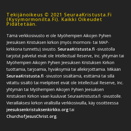
Tekijänoikeus © 2021 SeuraaKristusta.fi
(kysymormonilta.fi). Kaikki Oikeudet
Pidätetään.
Tämä verkkosivusto ei ole Myöhempien Aikojen Pyhien
Jeesuksen Kristuksen kirkon (myös mormoni- tai MAP-
kirkkona tunnettu) sivusto.
SeuraaKristusta.fi
-sivustolla
tarjotut palvelut eivät ole Intellectual Reserve, Inc. yhtymän tai
Myöhempien Aikojen Pyhien Jeesuksen Kristuksen Kirkon
tuottamia, tarjoamia, hyväksymiä tai allekirjoittamia. Mikään
SeuraaKristusta.fi
-sivuston sisältämä, esittämä tai sillä
viitattu sisältö tai mielipiteet eivät ole Intellectual Reserve, Inc.
yhtymän tai Myöhempien Aikojen Pyhien Jeesuksen
Kristuksen Kirkon vaan kuuluvat SeuraaKristusta.fi -sivustolle.
Vieraillaksesi kirkon virallisilla verkkosivuilla, käy osoitteessa
jeesuksenkristuksenkirkko.org
tai
ChurchofJesusChrist.org
.