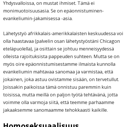
Yhdysvalloissa, on mustat ihmiset. Tämä ei
monimuotoisuusasia. Se on epäonnistuminen-
evankeliumin-jakamisessa -asia.
Lähetystyö afrikkalais-amerikkalaisten keskuudessa voi
olla haastavaa (palvelin osan lähetystyöstäni Chicagon
eteläpuolella), ja osittain se johtuu menneisyydessä
olleista rajoituksista pappeuden suhteen. Mutta se on
myös oire epäonnistumisestamme ilmaista kunnolla
evankeliumin mahtavaa sanomaa ja varmistaa, että
jokainen, joka astuu ovistamme sisään, on tervetullut.
Joissakin paikoissa tämä onnistuu paremmin kuin
toisissa, mutta meillä on paljon työtä tehtävänä, jotta
voimme olla varmoja siitä, että teemme parhaamme
jakaaksemme sanomaamme tehokkaasti kaikille.
Homoseksuaalisuus