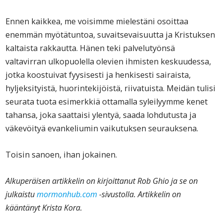
Ennen kaikkea, me voisimme mielestäni osoittaa
enemmän myötätuntoa, suvaitsevaisuutta ja Kristuksen
kaltaista rakkautta. Hänen teki palvelutyönsä
valtavirran ulkopuolella olevien ihmisten keskuudessa,
jotka koostuivat fyysisesti ja henkisesti sairaista,
hyljeksityistä, huorintekijöistä, riivatuista. Meidän tulisi
seurata tuota esimerkkiä ottamalla syleilyymme kenet
tahansa, joka saattaisi ylentyä, saada lohdutusta ja
väkevöityä evankeliumin vaikutuksen seurauksena.
Toisin sanoen, ihan jokainen.
Alkuperäisen artikkelin on kirjoittanut Rob Ghio ja se on
julkaistu
mormonhub.com
-sivustolla. Artikkelin on
kääntänyt Krista Kora.