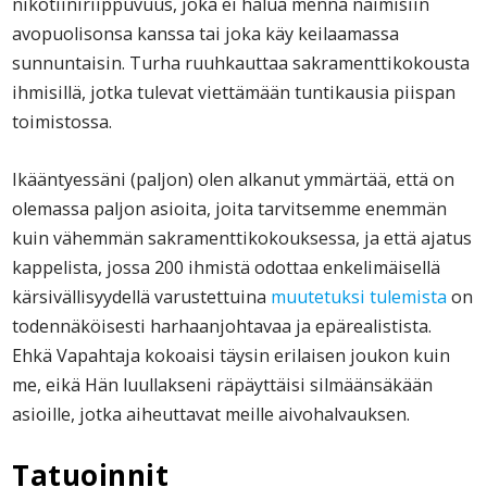
nikotiiniriippuvuus, joka ei halua mennä naimisiin
avopuolisonsa kanssa tai joka käy keilaamassa
sunnuntaisin. Turha ruuhkauttaa sakramenttikokousta
ihmisillä, jotka tulevat viettämään tuntikausia piispan
toimistossa.
Ikääntyessäni (paljon) olen alkanut ymmärtää, että on
olemassa paljon asioita, joita tarvitsemme enemmän
kuin vähemmän sakramenttikokouksessa, ja että ajatus
kappelista, jossa 200 ihmistä odottaa enkelimäisellä
kärsivällisyydellä varustettuina
muutetuksi tulemista
on
todennäköisesti harhaanjohtavaa ja epärealistista.
Ehkä Vapahtaja kokoaisi täysin erilaisen joukon kuin
me, eikä Hän luullakseni räpäyttäisi silmäänsäkään
asioille, jotka aiheuttavat meille aivohalvauksen.
Tatuoinnit