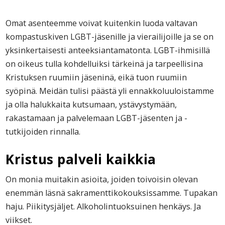
Omat asenteemme voivat kuitenkin luoda valtavan
kompastuskiven LGBT-jäsenille ja vierailijoille ja se on
yksinkertaisesti anteeksiantamatonta. LGBT-ihmisillä
on oikeus tulla kohdelluiksi tärkeinä ja tarpeellisina
Kristuksen ruumiin jäseninä, eikä tuon ruumiin
syöpinä. Meidän tulisi päästä yli ennakkoluuloistamme
ja olla halukkaita kutsumaan, ystävystymään,
rakastamaan ja palvelemaan LGBT-jäsenten ja -
tutkijoiden rinnalla.
Kristus palveli kaikkia
On monia muitakin asioita, joiden toivoisin olevan
enemmän läsnä sakramenttikokouksissamme. Tupakan
haju. Piikitysjäljet. Alkoholintuoksuinen henkäys. Ja
viikset.