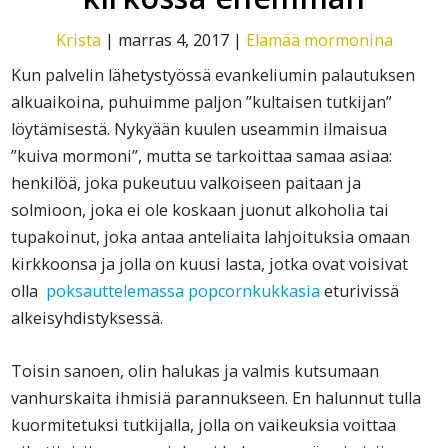
Krista
|
marras 4, 2017
|
Elämää mormonina
Kun palvelin lähetystyössä evankeliumin palautuksen
alkuaikoina, puhuimme paljon ”kultaisen tutkijan”
löytämisestä. Nykyään kuulen useammin ilmaisua
”kuiva mormoni”, mutta se tarkoittaa samaa asiaa:
henkilöä, joka pukeutuu valkoiseen paitaan ja
solmioon, joka ei ole koskaan juonut alkoholia tai
tupakoinut, joka antaa anteliaita lahjoituksia omaan
kirkkoonsa ja jolla on kuusi lasta, jotka ovat voisivat
olla
poksauttelemassa popcornkukkasia
eturivissä
alkeisyhdistyksessä.
Toisin sanoen, olin halukas ja valmis kutsumaan
vanhurskaita ihmisiä parannukseen. En halunnut tulla
kuormitetuksi tutkijalla, jolla on vaikeuksia voittaa