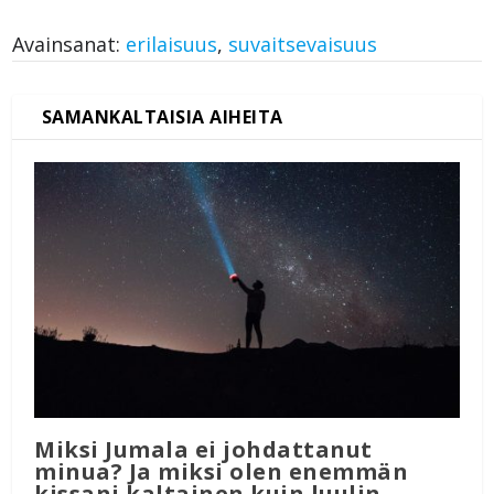
Avainsanat:
erilaisuus
,
suvaitsevaisuus
Miksi Jumala ei johdattanut
minua? Ja miksi olen enemmän
kissani kaltainen kuin luulin