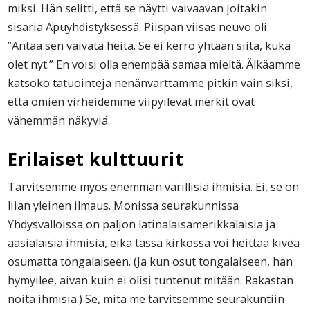
miksi. Hän selitti, että se näytti vaivaavan joitakin
sisaria Apuyhdistyksessä. Piispan viisas neuvo oli:
”Antaa sen vaivata heitä. Se ei kerro yhtään siitä, kuka
olet nyt.” En voisi olla enempää samaa mieltä. Älkäämme
katsoko tatuointeja nenänvarttamme pitkin vain siksi,
että omien virheidemme viipyilevät merkit ovat
vähemmän näkyviä.
Erilaiset kulttuurit
Tarvitsemme myös enemmän värillisiä ihmisiä. Ei, se on
liian yleinen ilmaus. Monissa seurakunnissa
Yhdysvalloissa on paljon latinalaisamerikkalaisia ja
aasialaisia ihmisiä, eikä tässä kirkossa voi heittää kiveä
osumatta tongalaiseen. (Ja kun osut tongalaiseen, hän
hymyilee, aivan kuin ei olisi tuntenut mitään. Rakastan
noita ihmisiä.) Se, mitä me tarvitsemme seurakuntiin