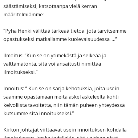
säästämiseksi, katsotaanpa vielä kerran
määritelmiämme:
”Pyhä Henki välittää tärkeää tietoa, jota tarvitsemme
opastukseksi matkallamme kuolevaisuudessa. …”
Ilmoitus: ”Kun se on ytimekästä ja selkeää ja
välttämätöntä, sitä voi ansaitusti nimittää
ilmoitukseksi.”
Innoitus: ” Kun se on sarja kehotuksia, joita usein
saamme opastamaan meitä askel askeleelta kohti
kelvollista tavoitetta, niin tämän puheen yhteydessä
kutsumme sitä innoitukseksi.”
Kirkon johtajat viittaavat usein innoituksen kohdalla
ilmoitukseen, koska todellakin, sitä voidaan pitää