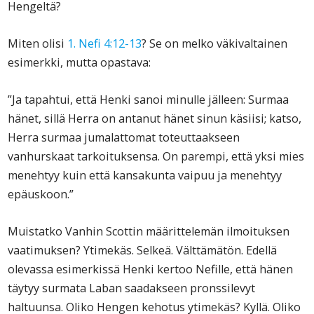
Hengeltä?
Miten olisi
1. Nefi 4:12-13
? Se on melko väkivaltainen
esimerkki, mutta opastava:
”Ja tapahtui, että Henki sanoi minulle jälleen: Surmaa
hänet, sillä Herra on antanut hänet sinun käsiisi; katso,
Herra surmaa jumalattomat toteuttaakseen
vanhurskaat tarkoituksensa. On parempi, että yksi mies
menehtyy kuin että kansakunta vaipuu ja menehtyy
epäuskoon.”
Muistatko Vanhin Scottin määrittelemän ilmoituksen
vaatimuksen? Ytimekäs. Selkeä. Välttämätön. Edellä
olevassa esimerkissä Henki kertoo Nefille, että hänen
täytyy surmata Laban saadakseen pronssilevyt
haltuunsa. Oliko Hengen kehotus ytimekäs? Kyllä. Oliko