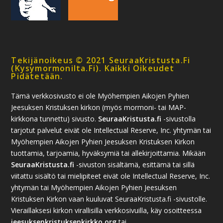
Tekijänoikeus © 2021 SeuraaKristusta.fi
(kysymormonilta.fi). Kaikki Oikeudet
Pidätetään.
Tämä verkkosivusto ei ole Myöhempien Aikojen Pyhien
Jeesuksen Kristuksen kirkon (myös mormoni- tai MAP-
kirkkona tunnettu) sivusto.
SeuraaKristusta.fi
-sivustolla
tarjotut palvelut eivät ole Intellectual Reserve, Inc. yhtymän tai
Myöhempien Aikojen Pyhien Jeesuksen Kristuksen Kirkon
tuottamia, tarjoamia, hyväksymiä tai allekirjoittamia. Mikään
SeuraaKristusta.fi
-sivuston sisältämä, esittämä tai sillä
viitattu sisältö tai mielipiteet eivät ole Intellectual Reserve, Inc.
yhtymän tai Myöhempien Aikojen Pyhien Jeesuksen
Kristuksen Kirkon vaan kuuluvat SeuraaKristusta.fi -sivustolle.
Vieraillaksesi kirkon virallisilla verkkosivuilla, käy osoitteessa
jeesuksenkristuksenkirkko.org
tai