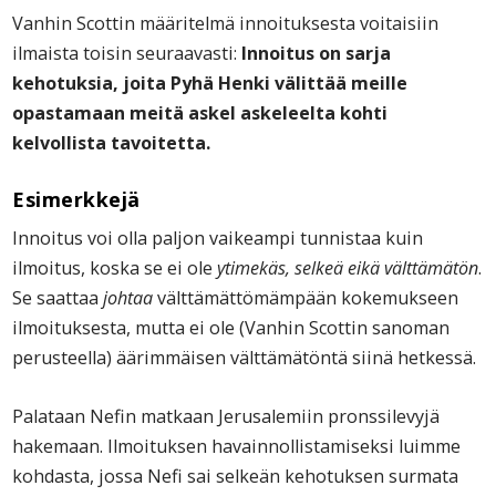
Vanhin Scottin määritelmä innoituksesta voitaisiin
ilmaista toisin seuraavasti:
Innoitus on sarja
kehotuksia, joita Pyhä Henki välittää meille
opastamaan meitä askel askeleelta kohti
kelvollista tavoitetta.
Esimerkkejä
Innoitus voi olla paljon vaikeampi tunnistaa kuin
ilmoitus, koska se ei ole
ytimekäs, selkeä eikä välttämätön
.
Se saattaa
johtaa
välttämättömämpään kokemukseen
ilmoituksesta, mutta ei ole (Vanhin Scottin sanoman
perusteella) äärimmäisen välttämätöntä siinä hetkessä.
Palataan Nefin matkaan Jerusalemiin pronssilevyjä
hakemaan. Ilmoituksen havainnollistamiseksi luimme
kohdasta, jossa Nefi sai selkeän kehotuksen surmata