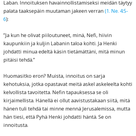
Laban. Innoituksen havainnollistamiseksi meidän täytyy
palata taaksepäin muutaman jakeen verran
(1. Ne. 4:5-
6
):
”Ja kun he olivat piiloutuneet, minä, Nefi, hiivin
kaupunkiin ja kuljin Labanin taloa kohti. Ja Henki
johdatti minua edeltä käsin tietämättäni, mitä minun
pitäisi tehdä.”
Huomasitko eron? Muista, innoitus on sarja
kehotuksia, jotka opastavat meitä askel askeleelta kohti
kelvollista tavoitetta. Nefin tapauksessa se oli
kirjaimellista. Hänellä ei ollut aavistustakaan siitä, mitä
hänen tuli tehdä tai minne mennä Jerusalemissa, mutta
hän tiesi, että Pyhä Henki johdatti häntä. Se on
innoitusta.