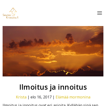
Ilmoitus ja innoitus
Krista
|
elo 16, 2017
|
Elämää mormonina
Ilmoitus ja innoitus ovat eri asioita. Kyllähän sinä sen