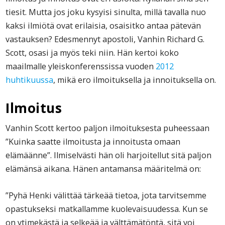
tiesit. Mutta jos joku kysyisi sinulta, millä tavalla nuo
kaksi ilmiötä ovat erilaisia, osaisitko antaa pätevän
vastauksen? Edesmennyt apostoli, Vanhin Richard G.
Scott, osasi ja myös teki niin. Hän kertoi koko
maailmalle yleiskonferenssissa vuoden
2012
huhtikuussa
, mikä ero ilmoituksella ja innoituksella on.
Ilmoitus
Vanhin Scott kertoo paljon ilmoituksesta puheessaan
”Kuinka saatte ilmoitusta ja innoitusta omaan
elämäänne”. Ilmiselvästi hän oli harjoitellut sitä paljon
elämänsä aikana. Hänen antamansa määritelmä on:
”Pyhä Henki välittää tärkeää tietoa, jota tarvitsemme
opastukseksi matkallamme kuolevaisuudessa. Kun se
on ytimekästä ja selkeää ja välttämätöntä, sitä voi