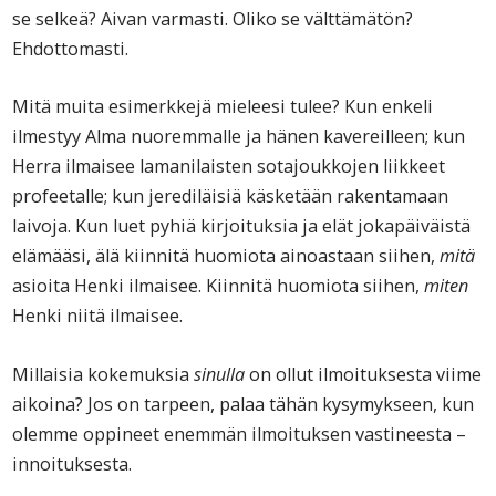
se selkeä? Aivan varmasti. Oliko se välttämätön?
Ehdottomasti.
Mitä muita esimerkkejä mieleesi tulee? Kun enkeli
ilmestyy Alma nuoremmalle ja hänen kavereilleen; kun
Herra ilmaisee lamanilaisten sotajoukkojen liikkeet
profeetalle; kun jerediläisiä käsketään rakentamaan
laivoja. Kun luet pyhiä kirjoituksia ja elät jokapäiväistä
elämääsi, älä kiinnitä huomiota ainoastaan siihen,
mitä
asioita Henki ilmaisee. Kiinnitä huomiota siihen,
miten
Henki niitä ilmaisee.
Millaisia kokemuksia
sinulla
on ollut ilmoituksesta viime
aikoina? Jos on tarpeen, palaa tähän kysymykseen, kun
olemme oppineet enemmän ilmoituksen vastineesta –
innoituksesta.