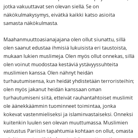
jotka vakuuttavat sen olevan siellä. Se on
näkökulmakysymys, eivätkä kaikki katso asioita
samasta näkökulmasta.
Maahanmuuttoasianajajana olen ollut siunattu, sillä
olen saanut edustaa ihmisiä lukuisista eri taustoista,
mukaan lukien muslimeja. Olen myös ollut onnekas, sillä
olen voinut muodostaa kestäviä ystävyyssuhteita
muslimien kanssa. Olen nähnyt heidän
turhautumisensa, kun heidät yhdistetään terroristeihin;
olen myös jakanut heidän kanssaan oman
turhautumiseni siitä, etteivät rauhantahtoiset muslimit
ole äänekkäämmin tuominneet toimintaa, jonka
kokevat vastenmieliseksi ja islaminvastaiseksi. Onneksi
kuitenkin luulen sen olevan muuttumassa. Muslimien
vastustus Pariisin tapahtumia kohtaan on ollut, omasta