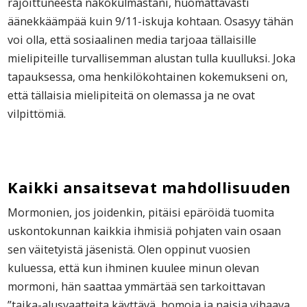
rajoittuneesta näkökulmastani, huomattavasti
äänekkäämpää kuin 9/11-iskuja kohtaan. Osasyy tähän
voi olla, että sosiaalinen media tarjoaa tällaisille
mielipiteille turvallisemman alustan tulla kuulluksi. Joka
tapauksessa, oma henkilökohtainen kokemukseni on,
että tällaisia mielipiteitä on olemassa ja ne ovat
vilpittömiä.
Kaikki ansaitsevat mahdollisuuden
Mormonien, jos joidenkin, pitäisi epäröidä tuomita
uskontokunnan kaikkia ihmisiä pohjaten vain osaan
sen väitetyistä jäsenistä. Olen oppinut vuosien
kuluessa, että kun ihminen kuulee minun olevan
mormoni, hän saattaa ymmärtää sen tarkoittavan
”taika-alusvaatteita käyttävä, homoja ja naisia vihaava