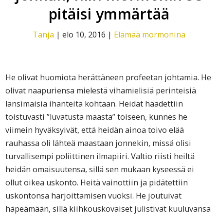
pitäisi ymmärtää
Tanja
|
elo 10, 2016
|
Elämää mormonina
He olivat huomiota herättäneen profeetan johtamia. He
olivat naapuriensa mielestä vihamielisiä perinteisiä
länsimaisia ihanteita kohtaan. Heidät häädettiin
toistuvasti ”luvatusta maasta” toiseen, kunnes he
viimein hyväksyivät, että heidän ainoa toivo elää
rauhassa oli lähteä maastaan jonnekin, missä olisi
turvallisempi poliittinen ilmapiiri. Valtio riisti heiltä
heidän omaisuutensa, sillä sen mukaan kyseessä ei
ollut oikea uskonto. Heitä vainottiin ja pidätettiin
uskontonsa harjoittamisen vuoksi. He joutuivat
häpeämään, sillä kiihkouskovaiset julistivat kuuluvansa