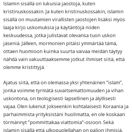
Islamin sisällä on lukuisia jaostoja, kuten
kristinuskossakin. Ja kuten kristinuskossakin, islamin
sisällä on muutamien virallisten jaostojen lisäksi myös
laaja kirjo uskomuksia ja käytäntöjä niiden
keskuudessa, jotka julistavat olevansa tuon uskon
jäseniä. Jälleen, mormonien pitäisi ymmärtää tämä,
ottaen huomioon kuinka suurta vaivaa meidän täytyy
nähdä vain vakuuttaaksemme jotkut ihmiset siitä, että
olemme kristittyjä.
Ajatus siitä, että on olemassa yksi yhtenäinen ”islam”,
jonka voimme tyrmätä suvaitsemattomuuden ja vihan
uskontona, on teologisesti lapsellinen ja älyllisesti
vajaa. Olen lukenut jokseenkin kohtalaisesti Koraania ja
parhaimmista yrityksistäni huolimatta, en ole koskaan
törmännyt ”pommittakaa viattomia”-osioon. Sekä
islamin sisällä että ulkopuolellahan on paljon ihmisiä,