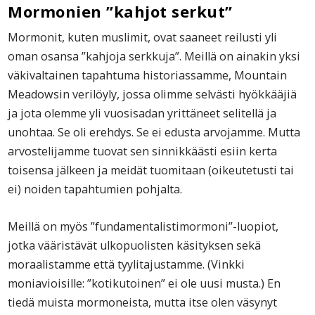
Mormonien ”kahjot serkut”
Mormonit, kuten muslimit, ovat saaneet reilusti yli
oman osansa ”kahjoja serkkuja”. Meillä on ainakin yksi
väkivaltainen tapahtuma historiassamme, Mountain
Meadowsin verilöyly, jossa olimme selvästi hyökkääjiä
ja jota olemme yli vuosisadan yrittäneet selitellä ja
unohtaa. Se oli erehdys. Se ei edusta arvojamme. Mutta
arvostelijamme tuovat sen sinnikkäästi esiin kerta
toisensa jälkeen ja meidät tuomitaan (oikeutetusti tai
ei) noiden tapahtumien pohjalta.
Meillä on myös ”fundamentalistimormoni”-luopiot,
jotka vääristävät ulkopuolisten käsityksen sekä
moraalistamme että tyylitajustamme. (Vinkki
moniavioisille: ”kotikutoinen” ei ole uusi musta.) En
tiedä muista mormoneista, mutta itse olen väsynyt