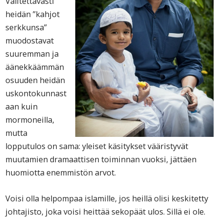
Valitettavasti
heidän ”kahjot
serkkunsa”
muodostavat
suuremman ja
äänekkäämmän
osuuden heidän
uskontokunnast
aan kuin
mormoneilla,
mutta
lopputulos on sama: yleiset käsitykset vääristyvät
muutamien dramaattisen toiminnan vuoksi, jättäen
huomiotta enemmistön arvot.
Voisi olla helpompaa islamille, jos heillä olisi keskitetty
johtajisto, joka voisi heittää sekopäät ulos. Sillä ei ole.