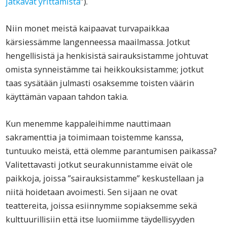
jatkavat yrittämistä
”).
Niin monet meistä kaipaavat turvapaikkaa
kärsiessämme langenneessa maailmassa. Jotkut
hengellisistä ja henkisistä sairauksistamme johtuvat
omista synneistämme tai heikkouksistamme; jotkut
taas sysätään julmasti osaksemme toisten väärin
käyttämän vapaan tahdon takia.
Kun menemme kappaleihimme nauttimaan
sakramenttia ja toimimaan toistemme kanssa,
tuntuuko meistä, että olemme parantumisen paikassa?
Valitettavasti jotkut seurakunnistamme eivät ole
paikkoja, joissa ”sairauksistamme” keskustellaan ja
niitä hoidetaan avoimesti. Sen sijaan ne ovat
teattereita, joissa esiinnymme sopiaksemme sekä
kulttuurillisiin että itse luomiimme täydellisyyden