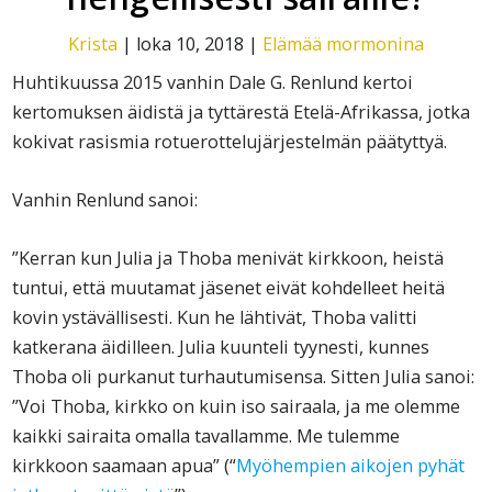
Krista
|
loka 10, 2018
|
Elämää mormonina
Huhtikuussa 2015 vanhin Dale G. Renlund kertoi
kertomuksen äidistä ja tyttärestä Etelä-Afrikassa, jotka
kokivat rasismia rotuerottelujärjestelmän päätyttyä.
Vanhin Renlund sanoi:
”Kerran kun Julia ja Thoba menivät kirkkoon, heistä
tuntui, että muutamat jäsenet eivät kohdelleet heitä
kovin ystävällisesti. Kun he lähtivät, Thoba valitti
katkerana äidilleen. Julia kuunteli tyynesti, kunnes
Thoba oli purkanut turhautumisensa. Sitten Julia sanoi:
”Voi Thoba, kirkko on kuin iso sairaala, ja me olemme
kaikki sairaita omalla tavallamme. Me tulemme
kirkkoon saamaan apua” (“
Myöhempien aikojen pyhät