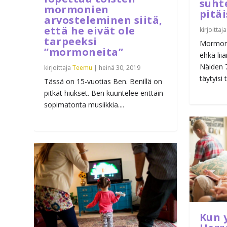
suht
mormonien
pitäi
arvosteleminen siitä,
että he eivät ole
kirjoittaj
tarpeeksi
Mormoni
”mormoneita”
ehkä lii
Näiden 
kirjoittaja
Teemu
|
heinä 30, 2019
täytyisi 
Tässä on 15-vuotias Ben. Benillä on
pitkät hiukset. Ben kuuntelee erittäin
sopimatonta musiikkia....
Kun 