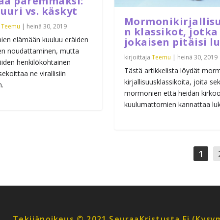
aa paremmaksi:
uuri vs. käskyt
Mormonikirjallis
a
Teemu
|
heinä 30, 2019
n klassikot, jotka
en elämään kuuluu eräiden
jokaisen pitäisi l
en noudattaminen, mutta
kirjoittaja
Teemu
|
heinä 30, 2019
iiden henkilökohtainen
Tästä artikkelista löydät mor
sekoittaa ne virallisiin
kirjallisuusklassikoita, joita se
n.
mormonien että heidän kirko
kuulumattomien kannattaa luk
1
Tekijänoikeus © 2021 SeuraaKristusta.fi (kysym