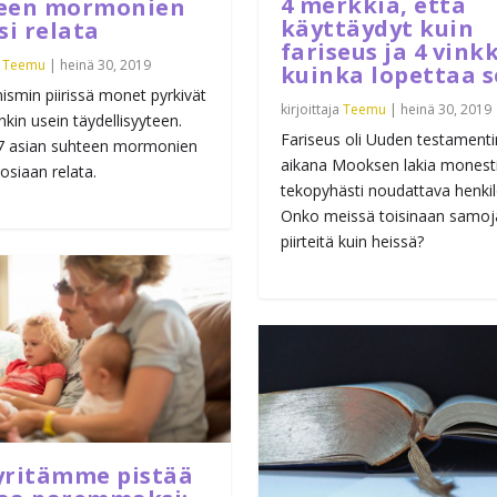
4 merkkiä, että
een mormonien
käyttäydyt kuin
si relata
fariseus ja 4 vinkk
a
Teemu
|
heinä 30, 2019
kuinka lopettaa s
smin piirissä monet pyrkivät
kirjoittaja
Teemu
|
heinä 30, 2019
ankin usein täydellisyyteen.
Fariseus oli Uuden testamenti
7 asian suhteen mormonien
aikana Mooksen lakia monest
tosiaan relata.
tekopyhästi noudattava henkil
Onko meissä toisinaan samoj
piirteitä kuin heissä?
yritämme pistää