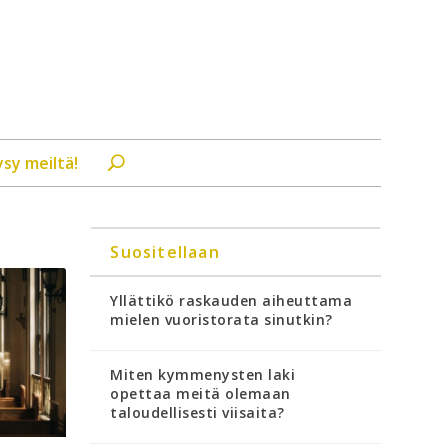
ysy meiltä!
Suositellaan
Yllättikö raskauden aiheuttama
mielen vuoristorata sinutkin?
Miten kymmenysten laki
opettaa meitä olemaan
taloudellisesti viisaita?