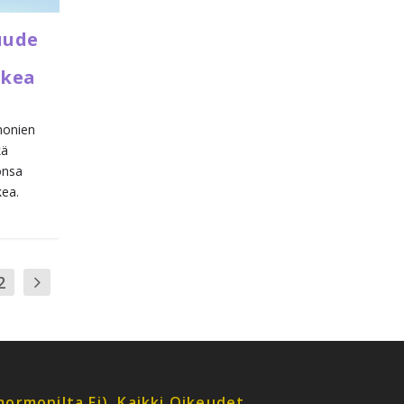
uude
ukea
monien
kä
onsa
ea.
2
ormonilta.fi). Kaikki Oikeudet