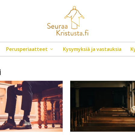
Perusperiaatteet
Kysymyksiä ja vastauksia
K
i