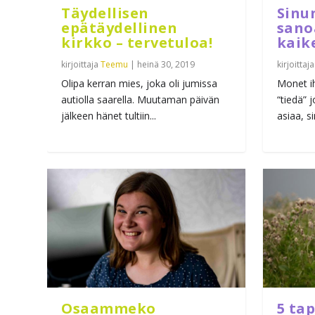
Täydellisen
Sinun
epätäydellinen
sano
kirkko – tervetuloa!
kaik
kirjoittaja
Teemu
|
heinä 30, 2019
kirjoittaj
Olipa kerran mies, joka oli jumissa
Monet ih
autiolla saarella. Muutaman päivän
“tiedä” 
jälkeen hänet tultiin...
asiaa, si
Osaammeko
5 tap