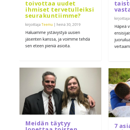
toivottaa uudet
tais
ihmiset tervetulleiksi
vast
seurakuntiimme?
kirjoittaj
kirjoittaja
Teemu
|
heinä 30, 2019
Häpeä v
Haluamme ystävystyä uusien
ensisija
jäsenten kanssa, ja voimme tehdä
juoruil
sen eteen pieniä asioita.
vertaami
Meidän täytyy
7 asi
lopettaa toisten