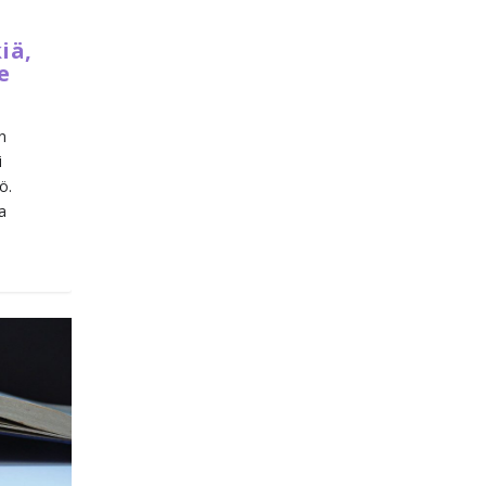
iä,
e
n
i
ö.
a