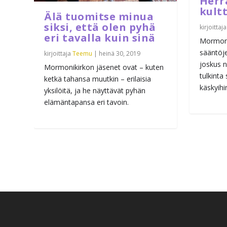
Herr
kultt
Älä tuomitse minua
siksi, että olen pyhä
kirjoittaj
eri tavalla kuin sinä
Mormoni
sääntöj
kirjoittaja
Teemu
|
heinä 30, 2019
joskus n
Mormonikirkon jäsenet ovat – kuten
tulkinta 
ketkä tahansa muutkin – erilaisia
käskyihi
yksilöitä, ja he näyttävät pyhän
elämäntapansa eri tavoin.