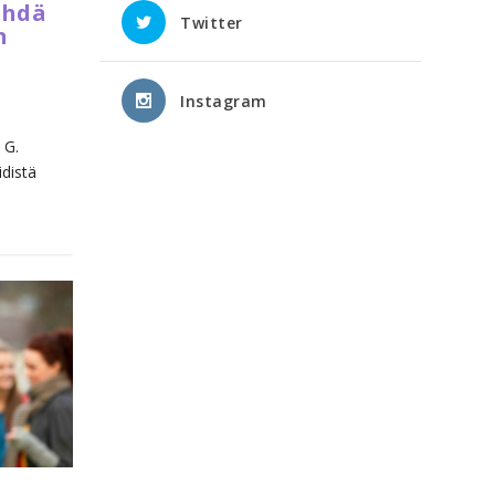
ehdä
Twitter
n
Instagram
 G.
distä