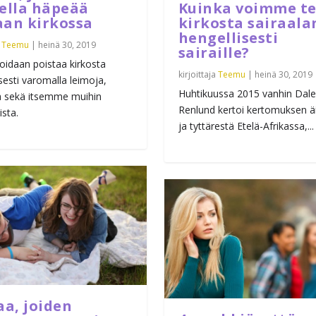
tella häpeää
Kuinka voimme t
aan kirkossa
kirkosta sairaala
hengellisesti
a
Teemu
|
heinä 30, 2019
sairaille?
oidaan poistaa kirkosta
kirjoittaja
Teemu
|
heinä 30, 2019
isesti varomalla leimoja,
Huhtikuussa 2015 vanhin Dale
ua sekä itsemme muihin
Renlund kertoi kertomuksen äi
sta.
ja tyttärestä Etelä-Afrikassa,...
aa, joiden