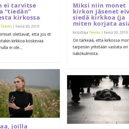
 ei tarvitse
Miksi niin monet
a “tiedän”
kirkon jäsenet ei
esta kirkossa
siedä kirkkoa (ja
miten korjata asi
a
Teemu
|
heinä 30, 2019
kirjoittaja
Teemu
|
heinä 30, 2019
miset olettavat, että jos et
On tärkeää, että kirkossa moni
jotakin kirkkoa koskevaa
tarpeisiin yritetään vastata eri
nulla ei ole...
näkökulmista.
aa, joilla