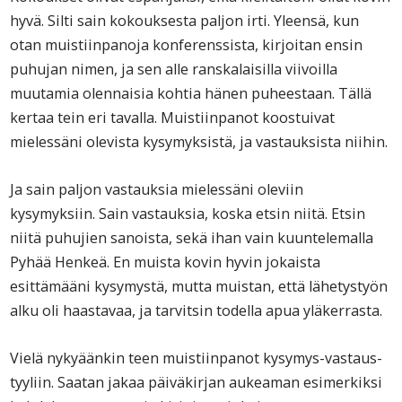
hyvä. Silti sain kokouksesta paljon irti. Yleensä, kun
otan muistiinpanoja konferenssista, kirjoitan ensin
puhujan nimen, ja sen alle ranskalaisilla viivoilla
muutamia olennaisia kohtia hänen puheestaan. Tällä
kertaa tein eri tavalla. Muistiinpanot koostuivat
mielessäni olevista kysymyksistä, ja vastauksista niihin.
Ja sain paljon vastauksia mielessäni oleviin
kysymyksiin. Sain vastauksia, koska etsin niitä. Etsin
niitä puhujien sanoista, sekä ihan vain kuuntelemalla
Pyhää Henkeä. En muista kovin hyvin jokaista
esittämääni kysymystä, mutta muistan, että lähetystyön
alku oli haastavaa, ja tarvitsin todella apua yläkerrasta.
Vielä nykyäänkin teen muistiinpanot kysymys-vastaus-
tyyliin. Saatan jakaa päiväkirjan aukeaman esimerkiksi