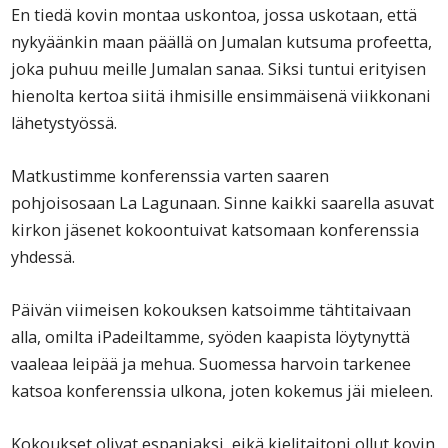
En tiedä kovin montaa uskontoa, jossa uskotaan, että
nykyäänkin maan päällä on Jumalan kutsuma profeetta,
joka puhuu meille Jumalan sanaa. Siksi tuntui erityisen
hienolta kertoa siitä ihmisille ensimmäisenä viikkonani
lähetystyössä.
Matkustimme konferenssia varten saaren
pohjoisosaan La Lagunaan. Sinne kaikki saarella asuvat
kirkon jäsenet kokoontuivat katsomaan konferenssia
yhdessä.
Päivän viimeisen kokouksen katsoimme tähtitaivaan
alla, omilta iPadeiltamme, syöden kaapista löytynyttä
vaaleaa leipää ja mehua. Suomessa harvoin tarkenee
katsoa konferenssia ulkona, joten kokemus jäi mieleen.
Kokoukset olivat espanjaksi, eikä kielitaitoni ollut kovin