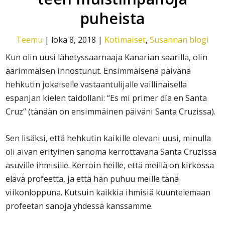
puheista
Teemu
|
loka 8, 2018
|
Kotimaiset
,
Susannan blogi
Kun olin uusi lähetyssaarnaaja Kanarian saarilla, olin
äärimmäisen innostunut. Ensimmäisenä päivänä
hehkutin jokaiselle vastaantulijalle vaillinaisella
espanjan kielen taidollani: “Es mi primer día en Santa
Cruz” (tänään on ensimmäinen päiväni Santa Cruzissa).
Sen lisäksi, että hehkutin kaikille olevani uusi, minulla
oli aivan erityinen sanoma kerrottavana Santa Cruzissa
asuville ihmisille. Kerroin heille, että meillä on kirkossa
elävä profeetta, ja että hän puhuu meille tänä
viikonloppuna. Kutsuin kaikkia ihmisiä kuuntelemaan
profeetan sanoja yhdessä kanssamme.