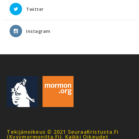
Twitter
Instagram
Tekijänoikeus © 2021 SeuraaKristusta.fi
(kysymormonilta.fi). Kaikki Oikeudet