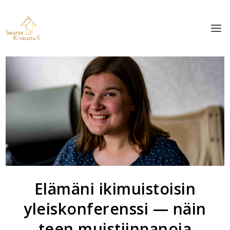
Elämäni ikimuistoisin
yleiskonferenssi — näin
teen muistiinpanoja