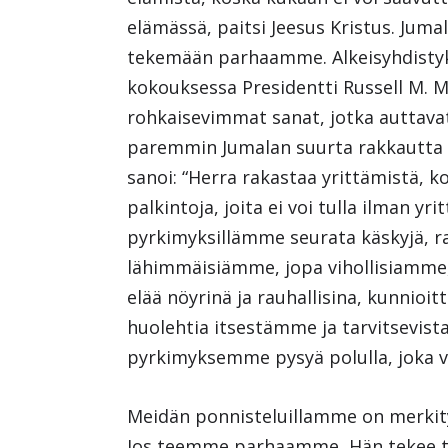
elämässä, paitsi Jeesus Kristus. Jumal
tekemään parhaamme. Alkeisyhdistyks
kokouksessa Presidentti Russell M. M
rohkaisevimmat sanat, jotka autta
paremmin Jumalan suurta rakkautta 
sanoi: “Herra rakastaa yrittämistä, k
palkintoja, joita ei voi tulla ilman yr
pyrkimyksillämme seurata käskyjä, r
lähimmäisiämme, jopa vihollisiamme,
elää nöyrinä ja rauhallisina, kunnio
huolehtia itsestämme ja tarvitsevista
pyrkimyksemme pysyä polulla, joka vi
Meidän ponnisteluillamme on merkit
Jos teemme parhaamme, Hän tekee t