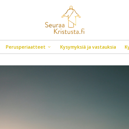
Perusperiaatteet
Kysymyksiä ja vastauksia
K