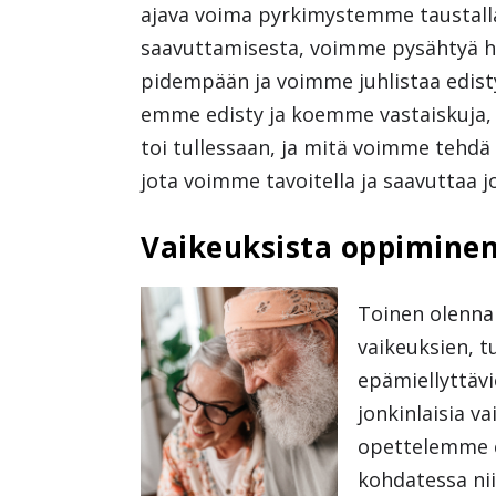
ajava voima pyrkimystemme taustal
saavuttamisesta, voimme pysähtyä he
pidempään ja voimme juhlistaa edisty
emme edisty ja koemme vastaiskuja, 
toi tullessaan, ja mitä voimme tehd
jota voimme tavoitella ja saavuttaa j
Vaikeuksista oppimine
Toinen olennai
vaikeuksien, t
epämiellyttäv
jonkinlaisia v
opettelemme e
kohdatessa ni