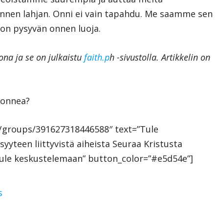
nnen lahjan. Onni ei vain tapahdu. Me saamme sen
 on pysyvän onnen luoja.
ona ja se on julkaistu
faith.p
h -sivustolla. Artikkelin on
ä onnea?
m/groups/391627318446588″ text=”Tule
teen liittyvistä aiheista Seuraa Kristusta
ule keskustelemaan” button_color=”#e5d54e”]
s