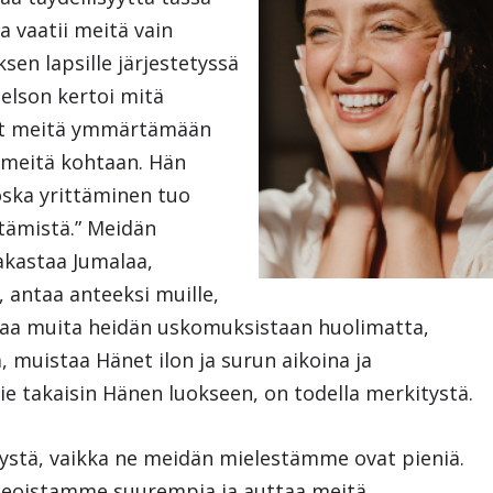
a vaatii meitä vain
en lapsille järjestetyssä
elson kertoi mitä
vat meitä ymmärtämään
meitä kohtaan. Hän
oska yrittäminen tuo
ittämistä.” Meidän
akastaa Jumalaa,
 antaa anteeksi muille,
ittaa muita heidän uskomuksistaan huolimatta,
, muistaa Hänet ilon ja surun aikoina ja
e takaisin Hänen luokseen, on todella merkitystä.
ystä, vaikka ne meidän mielestämme ovat pieniä.
eoistamme suurempia ja auttaa meitä