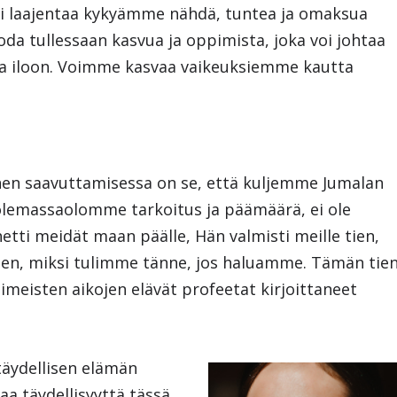
voi laajentaa kykyämme nähdä, tuntea ja omaksua
uoda tullessaan kasvua ja oppimista, joka voi johtaa
ja iloon. Voimme kasvaa vaikeuksiemme kautta
nnen saavuttamisessa on se, että kuljemme Jumalan
olemassaolomme tarkoitus ja päämäärä, ei ole
hetti meidät maan päälle, Hän valmisti meille tien,
sen, miksi tulimme tänne, jos haluamme. Tämän tie
imeisten aikojen elävät profeetat kirjoittaneet
täydellisen elämän
aa täydellisyyttä tässä