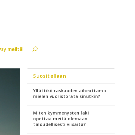
ysy meiltä!
Suositellaan
Yllättikö raskauden aiheuttama
mielen vuoristorata sinutkin?
Miten kymmenysten laki
opettaa meitä olemaan
taloudellisesti viisaita?