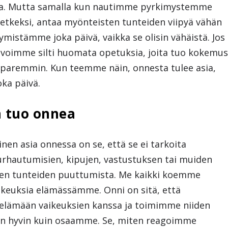
la. Mutta samalla kun nautimme pyrkimystemme
tkeksi, antaa myönteisten tunteiden viipyä vähän
mistämme joka päivä, vaikka se olisin vähäistä. Jos
voimme silti huomata opetuksia, joita tuo kokemu
ä paremmin. Kun teemme näin, onnesta tulee asia,
oka päivä.
n tuo onnea
nen asia onnessa on se, että se ei tarkoita
urhautumisien, kipujen, vastustuksen tai muiden
ien tunteiden puuttumista. Me kaikki koemme
aikeuksia elämässämme. Onni on sitä, että
lämään vaikeuksien kanssa ja toimimme niiden
in hyvin kuin osaamme. Se, miten reagoimme