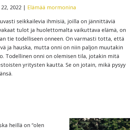
22, 2022
|
Elämää mormonina
asti seikkailevia ihmisiä, joilla on jännittäviä
vakaat tulot ja huolettomalta vaikuttava elämä, on
an tie todelliseen onneen. On varmasti totta, että
ävä ja hauska, mutta onni on niin paljon muutakin
o. Todellinen onni on olemisen tila, jotakin mitä
stoisten yritysten kautta. Se on jotain, mikä pysyy
änsä.
?
ska heillä on “olen