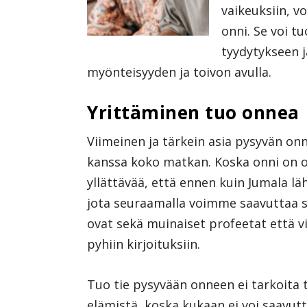
vaikeuksiin, 
onni. Se voi t
tyydytykseen 
myönteisyyden ja toivon avulla.
Yrittäminen tuo onnea
Viimeinen ja tärkein asia pysyvän o
kanssa koko matkan. Koska onni on 
yllättävää, että ennen kuin Jumala lä
jota seuraamalla voimme saavuttaa 
ovat sekä muinaiset profeetat että vi
pyhiin kirjoituksiin.
Tuo tie pysyvään onneen ei tarkoita 
elämistä, koska kukaan ei voi saavutt