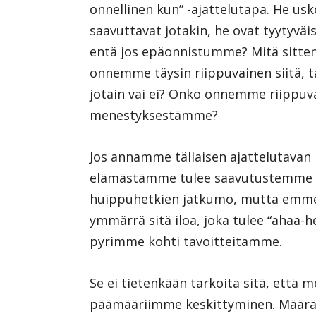
onnellinen kun” -ajattelutapa. He usk
saavuttavat jotakin, he ovat tyytyväis
entä jos epäonnistumme? Mitä sitte
onnemme täysin riippuvainen siitä
jotain vai ei? Onko onnemme riippuv
menestyksestämme?
Jos annamme tällaisen ajattelutavan 
elämästämme tulee saavutustemme h
huippuhetkien jatkumo, mutta emme
ymmärrä sitä iloa, joka tulee “ahaa-
pyrimme kohti tavoitteitamme.
Se ei tietenkään tarkoita sitä, että m
päämääriimme keskittyminen. Määrän