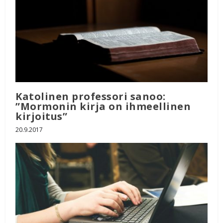
Katolinen professori sanoo:
”Mormonin kirja on ihmeellinen
kirjoitus”
20.9.2017