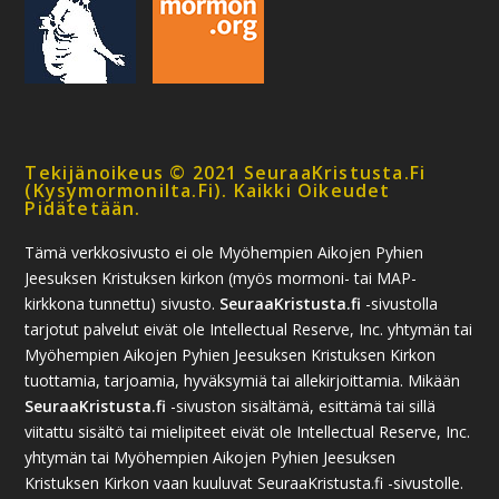
Tekijänoikeus © 2021 SeuraaKristusta.fi
(kysymormonilta.fi). Kaikki Oikeudet
Pidätetään.
Tämä verkkosivusto ei ole Myöhempien Aikojen Pyhien
Jeesuksen Kristuksen kirkon (myös mormoni- tai MAP-
kirkkona tunnettu) sivusto.
SeuraaKristusta.fi
-sivustolla
tarjotut palvelut eivät ole Intellectual Reserve, Inc. yhtymän tai
Myöhempien Aikojen Pyhien Jeesuksen Kristuksen Kirkon
tuottamia, tarjoamia, hyväksymiä tai allekirjoittamia. Mikään
SeuraaKristusta.fi
-sivuston sisältämä, esittämä tai sillä
viitattu sisältö tai mielipiteet eivät ole Intellectual Reserve, Inc.
yhtymän tai Myöhempien Aikojen Pyhien Jeesuksen
Kristuksen Kirkon vaan kuuluvat SeuraaKristusta.fi -sivustolle.