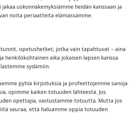
sti jakaa uskonnäkemyksiämme heidän kanssaan ja
avan noita periaatteita elämässämme.
pitunnit, opetushetket, jotka vain tapahtuvat – aina
 ja henkilökohtainen aika jokaisen lapsen kanssa
 lastemme sydämiin.
luemme pyhiä kirjoituksia ja profeettojemme sanoja
a, opimme kaiken totuuden lähteestä. Jos
den opettajia, vastustamme totuutta. Mutta jos
siitä seuraa, että haluamme oppia totuuden