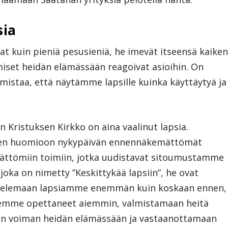
sia
vat kuin pieniä pesusieniä, he imevät itseensä kaike
iset heidän elämässään reagoivat asioihin. On
istaa, että näytämme lapsille kuinka käyttäytyä ja
Kristuksen Kirkko on aina vaalinut lapsia.
aen huomioon nykypäivän ennennäkemättömät
ättömiin toimiin, jotka uudistavat sitoumustamme
 joka on nimetty ”Keskittykää lapsiin”, he ovat
ojelemaan lapsiamme enemmän kuin koskaan ennen,
emme opettaneet aiemmin, valmistamaan heitä
an voiman heidän elämässään ja vastaanottamaan