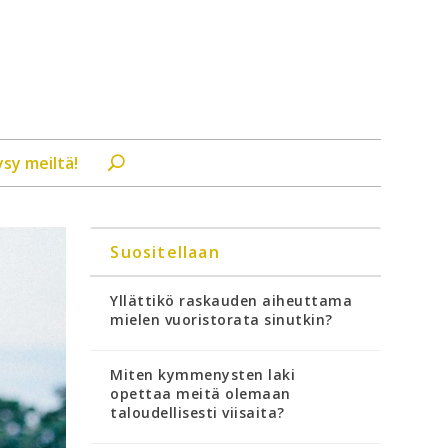
ysy meiltä!
Suositellaan
Yllättikö raskauden aiheuttama
mielen vuoristorata sinutkin?
Miten kymmenysten laki
opettaa meitä olemaan
taloudellisesti viisaita?