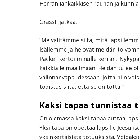
Herran iankaikkisen rauhan ja kunnia
Grassli jatkaa:
”Me välitämme siitä, mitä lapsillemme
Isällemme ja he ovat meidän toivom
Packer kertoi minulle kerran: ’Nykyp
kaikkialle maailmaan. Heidän tulee oll
valinnanvapaudessaan. Jotta niin voisi 
todistus siitä, että se on totta.’”
Kaksi tapaa tunnistaa 
On olemassa kaksi tapaa auttaa laps
Yksi tapa on opettaa lapsille Jeesuk
yksinkertaisista totuuksista. Voidak