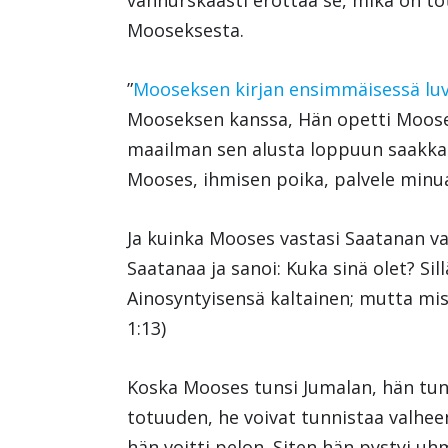
vanhurskaasti erottaa se, mikä on tott
Mooseksesta.
”
Mooseksen kirjan ensimmäisessä lu
Mooseksen kanssa, Hän opetti Moosek
maailman sen alusta loppuun saakka. 
Mooses, ihmisen poika, palvele minua.
Ja kuinka Mooses vastasi Saatanan v
Saatanaa ja sanoi: Kuka sinä olet? Si
Ainosyntyisensä kaltainen; mutta miss
1:13)
Koska Mooses tunsi Jumalan, hän tunn
totuuden, he voivat tunnistaa valheen
hän voitti pelon. Siten hän pystyi u