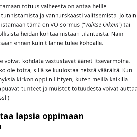
amaan totuus valheesta on antaa heille
tunnistamista ja vanhurskaasti valitsemista. Joitain
muistamaan tämä on VO-sormus (”
Valitse Oikein”
) tai
ollisista heidän kohtaamistaan tilanteista. Näin
ssään ennen kuin tilanne tulee kohdalle.
e voivat kohdata vastustavat äänet itsevarmoina.
o ole totta, sillä se kuulostaa heistä väärältä. Kun
yksiä kirkon oppiin liittyen, kuten meillä kaikilla
puavat tunteet ja muistot totuudesta voivat autta
sli)
uttaa lapsia oppimaan
n