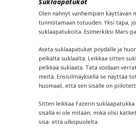
Suklaapatukat
Olen nähnyt vanhempien käyttävän m
tunnistamaan totuuden. Yksi tapa, jok
suklaapatukoita. Esimerkiksi Mars-pa
Aseta suklaapatukat pöydälle ja huo
pelkältä suklaalta. Leikkaa sitten suk
pelkkää suklaata. Tätä voidaan verrat
meitä. Ensisilmäyksellä se näyttää 
huomaat, että sen sisälle on piilotett
Sitten leikkaa Fazerin suklaapatukka
sisällä ei ole mitään, mikä olisi kätk
sisä- että ulkopuolelta.