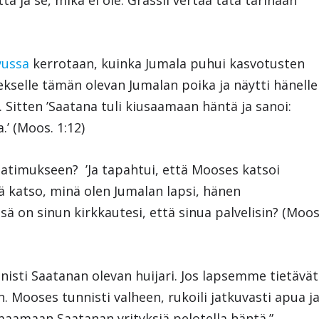
a ja se, mikä ei ole. Grassli vertaa tätä tarinaan
vussa
kerrotaan, kuinka Jumala puhui kasvotusten
selle tämän olevan Jumalan poika ja näytti hänelle
Sitten ’Saatana tuli kiusaamaan häntä ja sanoi:
’ (Moos. 1:12)
aatimukseen? ’Ja tapahtui, että Mooses katsoi
llä katso, minä olen Jumalan lapsi, hänen
ä on sinun kirkkautesi, että sinua palvelisin? (Moos
isti Saatanan olevan huijari. Jos lapsemme tietävät
. Mooses tunnisti valheen, rukoili jatkuvasti apua j
hmaamaan Saatanan yrityksiä pelotella häntä.”