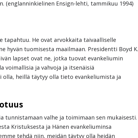
n. (englanninkielinen Ensign-lehti, tammikuu 1994)
 tapahtuu. He ovat arvokkaita taivaalliselle
me hyvän tuomisesta maailmaan. Presidentti Boyd K
äivän lapset ovat ne, jotka tuovat evankeliumin
a voimallisia ja vahvoja ja itsenäisiä
olla, heillä täytyy olla tieto evankeliumista ja
totuus
ia tunnistamaan valhe ja toimimaan sen mukaisesti.
sesta Kristuksesta ja Hänen evankeliuminsa
semme tehdä niin, meidän täytyy olla heidän