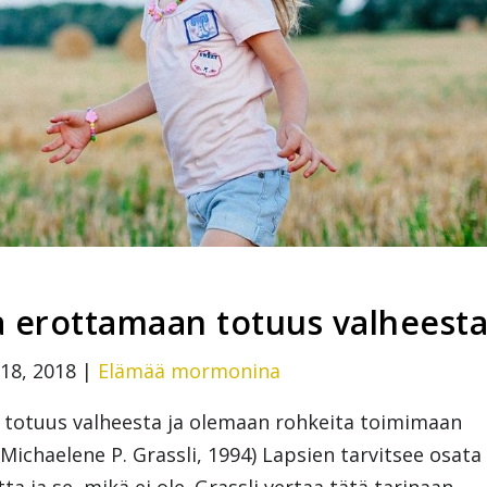
a erottamaan totuus valheest
18, 2018
|
Elämää mormonina
n totuus valheesta ja olemaan rohkeita toimimaan
 Michaelene P. Grassli, 1994) Lapsien tarvitsee osata