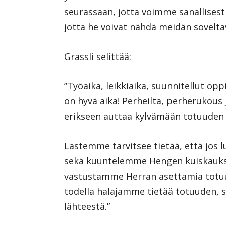
seurassaan, jotta voimme sanallise
jotta he voivat nähdä meidän sovelt
Grassli selittää:
”Työaika, leikkiaika, suunnitellut op
on hyvä aika! Perheilta, perherukous
erikseen auttaa kylvämään totuuden
Lastemme tarvitsee tietää, että jos 
sekä kuuntelemme Hengen kuiskauksi
vastustamme Herran asettamia totuu
todella halajamme tietää totuuden, 
lähteestä.”