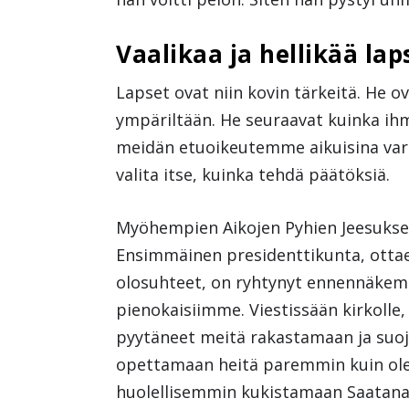
Vaalikaa ja hellikää lap
Lapset ovat niin kovin tärkeitä. He o
ympäriltään. He seuraavat kuinka ihm
meidän etuoikeutemme aikuisina varm
valita itse, kuinka tehdä päätöksiä.
Myöhempien Aikojen Pyhien Jeesuksen 
Ensimmäinen presidenttikunta, ott
olosuhteet, on ryhtynyt ennennäkem
pienokaisiimme. Viestissään kirkolle,
pyytäneet meitä rakastamaan ja su
opettamaan heitä paremmin kuin ol
huolellisemmin kukistamaan Saatan