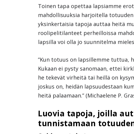
Toinen tapa opettaa lapsiamme erott
mahdollisuuksia harjoitella totuuden 
yksinkertaisia tapoja auttaa heitä 
roolipelitilanteet perheilloissa mahd
lapsilla voi olla jo suunnitelma miele
”Kun totuus on lapsillemme tuttua, h
Kukaan ei pysty sanomaan, ettei kirkk
he tekevät virheitä tai heillä on kysym
joskus on, heidän lapsuudestaan kum
heitä palaamaan.” (Michaelene P. Gras
Luovia tapoja, joilla a
tunnistamaan totuude