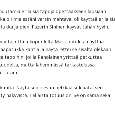
uutamia erilaisia tapoja opettaakseen lapsiaan
a oli mielestäni varsin mahtava, oli käyttää erilaisi
tukka ja pieni Fazerin Sininen käyvät tähän hyvin.
mauta, että ulkopuolelta Mars-patukka näyttää
laapatukka kahtia ja näytä, ettei se sisältä olekaan
a tapoihin, joilla Paholainen yrittää petkuttaa
totuudelta, mutta lähemmässä tarkastelussa
u jotain.
 kahtia. Näytä sen olevan pelkkää suklaata, sen
etty näkyvistä. Tällaista totuus on. Se on sama sekä