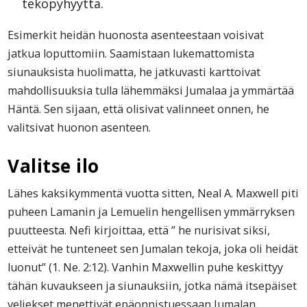
tekopyhyyttä.
Esimerkit heidän huonosta asenteestaan voisivat
jatkua loputtomiin. Saamistaan lukemattomista
siunauksista huolimatta, he jatkuvasti karttoivat
mahdollisuuksia tulla lähemmäksi Jumalaa ja ymmärtää
Häntä. Sen sijaan, että olisivat valinneet onnen, he
valitsivat huonon asenteen.
Valitse ilo
Lähes kaksikymmentä vuotta sitten, Neal A. Maxwell piti
puheen Lamanin ja Lemuelin hengellisen ymmärryksen
puutteesta. Nefi kirjoittaa, että ” he nurisivat siksi,
etteivät he tunteneet sen Jumalan tekoja, joka oli heidät
luonut” (1. Ne. 2:12). Vanhin Maxwellin puhe keskittyy
tähän kuvaukseen ja siunauksiin, jotka nämä itsepäiset
veljekset menettivät epäonnistuessaan Jumalan