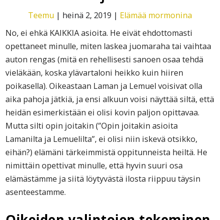
Teemu
|
heinä 2, 2019
|
Elämää mormonina
No, ei ehkä KAIKKIA asioita. He eivät ehdottomasti
opettaneet minulle, miten laskea juomaraha tai vaihtaa
auton rengas (mitä en rehellisesti sanoen osaa tehdä
vieläkään, koska ylävartaloni heikko kuin hiiren
poikasella). Oikeastaan Laman ja Lemuel voisivat olla
aika pahoja jätkiä, ja ensi alkuun voisi näyttää siltä, että
heidän esimerkistään ei olisi kovin paljon opittavaa.
Mutta silti opin joitakin (”Opin joitakin asioita
Lamanilta ja Lemuelilta”, ei olisi niin iskevä otsikko,
eihän?) elämäni tärkeimmistä oppitunneista heiltä. He
nimittäin opettivat minulle, että hyvin suuri osa
elämästämme ja siitä löytyvästä ilosta riippuu täysin
asenteestamme.
Oikeiden valintojen tekeminen