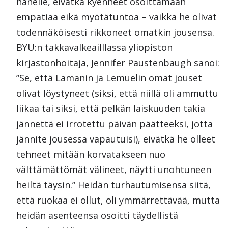
hänelle, eivätkä kyenneet osoittamaan
empatiaa eikä myötätuntoa – vaikka he olivat
todennäköisesti rikkoneet omatkin jousensa.
BYU:n takkavalkeailllassa yliopiston
kirjastonhoitaja, Jennifer Paustenbaugh sanoi:
”Se, että Lamanin ja Lemuelin omat jouset
olivat löystyneet (siksi, että niillä oli ammuttu
liikaa tai siksi, että pelkän laiskuuden takia
jännettä ei irrotettu päivän päätteeksi, jotta
jännite jousessa vapautuisi), eivätkä he olleet
tehneet mitään korvatakseen nuo
välttämättömät välineet, näytti unohtuneen
heiltä täysin.” Heidän turhautumisensa siitä,
että ruokaa ei ollut, oli ymmärrettävää, mutta
heidän asenteensa osoitti täydellistä