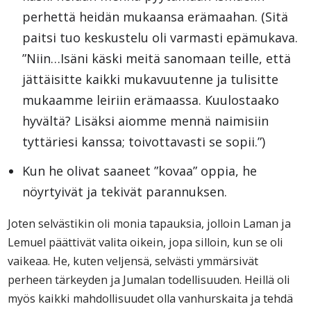
perhettä heidän mukaansa erämaahan. (Sitä
paitsi tuo keskustelu oli varmasti epämukava.
”Niin…Isäni käski meitä sanomaan teille, että
jättäisitte kaikki mukavuutenne ja tulisitte
mukaamme leiriin erämaassa. Kuulostaako
hyvältä? Lisäksi aiomme mennä naimisiin
tyttäriesi kanssa; toivottavasti se sopii.”)
Kun he olivat saaneet ”kovaa” oppia, he
nöyrtyivät ja tekivät parannuksen.
Joten selvästikin oli monia tapauksia, jolloin Laman ja
Lemuel päättivät valita oikein, jopa silloin, kun se oli
vaikeaa. He, kuten veljensä, selvästi ymmärsivät
perheen tärkeyden ja Jumalan todellisuuden. Heillä oli
myös kaikki mahdollisuudet olla vanhurskaita ja tehdä