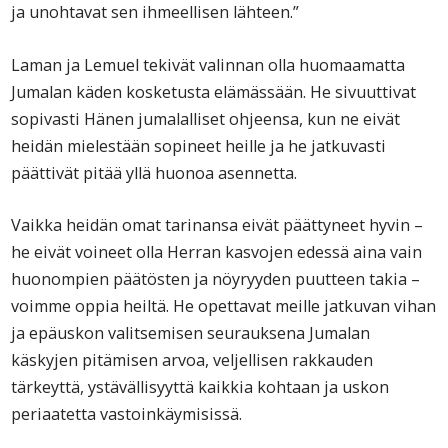
ja unohtavat sen ihmeellisen lähteen.”
Laman ja Lemuel tekivät valinnan olla huomaamatta
Jumalan käden kosketusta elämässään. He sivuuttivat
sopivasti Hänen jumalalliset ohjeensa, kun ne eivät
heidän mielestään sopineet heille ja he jatkuvasti
päättivät pitää yllä huonoa asennetta.
Vaikka heidän omat tarinansa eivät päättyneet hyvin –
he eivät voineet olla Herran kasvojen edessä aina vain
huonompien päätösten ja nöyryyden puutteen takia –
voimme oppia heiltä. He opettavat meille jatkuvan vihan
ja epäuskon valitsemisen seurauksena Jumalan
käskyjen pitämisen arvoa, veljellisen rakkauden
tärkeyttä, ystävällisyyttä kaikkia kohtaan ja uskon
periaatetta vastoinkäymisissä.