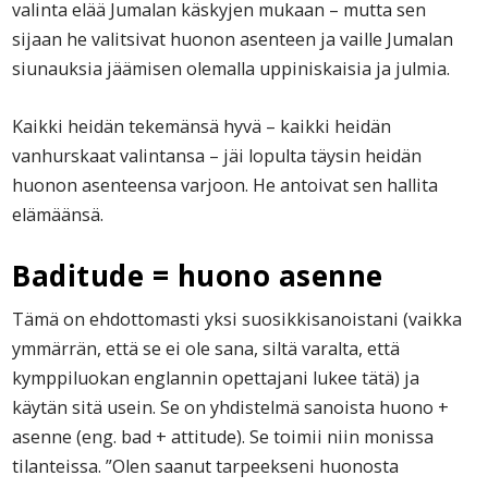
valinta elää Jumalan käskyjen mukaan – mutta sen
sijaan he valitsivat huonon asenteen ja vaille Jumalan
siunauksia jäämisen olemalla uppiniskaisia ja julmia.
Kaikki heidän tekemänsä hyvä – kaikki heidän
vanhurskaat valintansa – jäi lopulta täysin heidän
huonon asenteensa varjoon. He antoivat sen hallita
elämäänsä.
Baditude = huono asenne
Tämä on ehdottomasti yksi suosikkisanoistani (vaikka
ymmärrän, että se ei ole sana, siltä varalta, että
kymppiluokan englannin opettajani lukee tätä) ja
käytän sitä usein. Se on yhdistelmä sanoista huono +
asenne (eng. bad + attitude). Se toimii niin monissa
tilanteissa. ”Olen saanut tarpeekseni huonosta