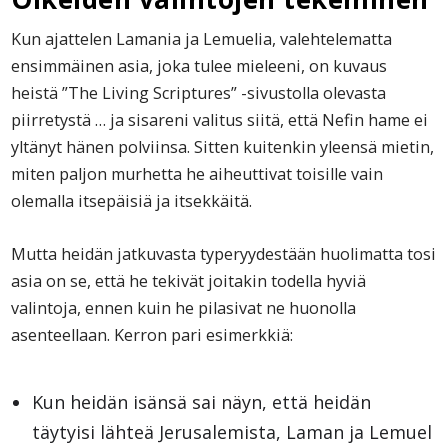
Kun ajattelen Lamania ja Lemuelia, valehtelematta
ensimmäinen asia, joka tulee mieleeni, on kuvaus
heistä ”The Living Scriptures” -sivustolla olevasta
piirretystä … ja sisareni valitus siitä, että Nefin hame ei
yltänyt hänen polviinsa. Sitten kuitenkin yleensä mietin,
miten paljon murhetta he aiheuttivat toisille vain
olemalla itsepäisiä ja itsekkäitä.
Mutta heidän jatkuvasta typeryydestään huolimatta tosi
asia on se, että he tekivät joitakin todella hyviä
valintoja, ennen kuin he pilasivat ne huonolla
asenteellaan. Kerron pari esimerkkiä:
Kun heidän isänsä sai näyn, että heidän
täytyisi lähteä Jerusalemista, Laman ja Lemuel