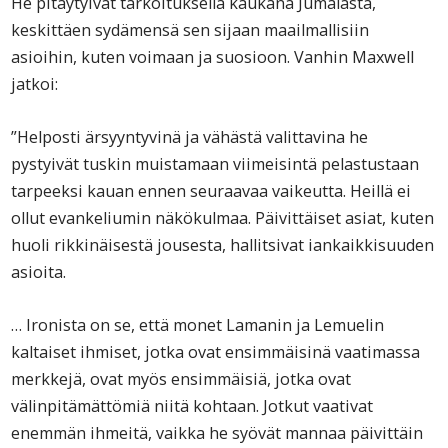
He pitäytyivät tarkoituksella kaukana Jumalasta,
keskittäen sydämensä sen sijaan maailmallisiin
asioihin, kuten voimaan ja suosioon. Vanhin Maxwell
jatkoi:
”Helposti ärsyyntyvinä ja vähästä valittavina he
pystyivät tuskin muistamaan viimeisintä pelastustaan
tarpeeksi kauan ennen seuraavaa vaikeutta. Heillä ei
ollut evankeliumin näkökulmaa. Päivittäiset asiat, kuten
huoli rikkinäisestä jousesta, hallitsivat iankaikkisuuden
asioita.
… Ironista on se, että monet Lamanin ja Lemuelin
kaltaiset ihmiset, jotka ovat ensimmäisinä vaatimassa
merkkejä, ovat myös ensimmäisiä, jotka ovat
välinpitämättömiä niitä kohtaan. Jotkut vaativat
enemmän ihmeitä, vaikka he syövät mannaa päivittäin