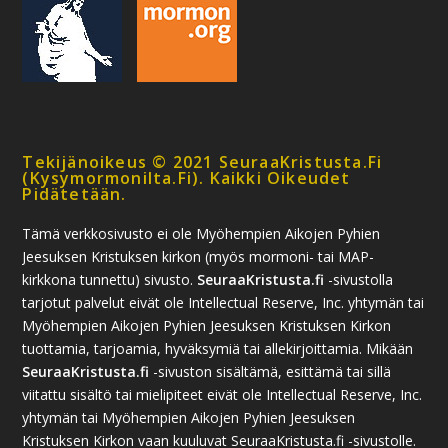
Tekijänoikeus © 2021 SeuraaKristusta.fi
(kysymormonilta.fi). Kaikki Oikeudet
Pidätetään.
Tämä verkkosivusto ei ole Myöhempien Aikojen Pyhien
Jeesuksen Kristuksen kirkon (myös mormoni- tai MAP-
kirkkona tunnettu) sivusto.
SeuraaKristusta.fi
-sivustolla
tarjotut palvelut eivät ole Intellectual Reserve, Inc. yhtymän tai
Myöhempien Aikojen Pyhien Jeesuksen Kristuksen Kirkon
tuottamia, tarjoamia, hyväksymiä tai allekirjoittamia. Mikään
SeuraaKristusta.fi
-sivuston sisältämä, esittämä tai sillä
viitattu sisältö tai mielipiteet eivät ole Intellectual Reserve, Inc.
yhtymän tai Myöhempien Aikojen Pyhien Jeesuksen
Kristuksen Kirkon vaan kuuluvat SeuraaKristusta.fi -sivustolle.