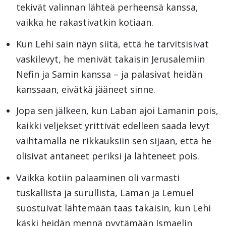
tekivät valinnan lähteä perheensä kanssa,
vaikka he rakastivatkin kotiaan.
Kun Lehi sain näyn siitä, että he tarvitsisivat
vaskilevyt, he menivät takaisin Jerusalemiin
Nefin ja Samin kanssa – ja palasivat heidän
kanssaan, eivätkä jääneet sinne.
Jopa sen jälkeen, kun Laban ajoi Lamanin pois,
kaikki veljekset yrittivät edelleen saada levyt
vaihtamalla ne rikkauksiin sen sijaan, että he
olisivat antaneet periksi ja lähteneet pois.
Vaikka kotiin palaaminen oli varmasti
tuskallista ja surullista, Laman ja Lemuel
suostuivat lähtemään taas takaisin, kun Lehi
käski heidän mennä pyytämään Ismaelin