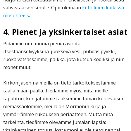
vahvistaa sen sinulle. Opit olemaan
kiitollinen kaikissa
olosuhteissa
.
4. Pienet ja yksinkertaiset asiat
Pidämme niin monia pieniä asioita
itsestäänselvyyksinä: juokseva vesi, puhdas pyykki,
ruoka vatsassamme, paikka, jota kutsua kodiksi ja niin
monet muut.
Kirkon jäseninä meillä on tieto tarkoituksestamme
täällä maan päällä. Tiedämme myös, mitä meille
tapahtuu, kun jätämme taaksemme tämän kuolevaisen
olemassaolomme, meillä on Mormonin kirja ja
ymmärrämme rukouksen periaatteen. Mutta mitä
tärkeintä, tiedämme olevamme Jumalan lapsia;
yksinkertainen totuus, josta moni ei ole tietoinen tai