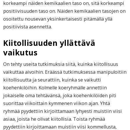
korkeampi näiden kemikaalien taso on, sitä korkeampi
positiivisuuden taso on. Näiden kemikaalien tasojen on
osoitettu nousevan yksinkertaisesti pitämällä yllä
positiivista asennetta.
Kiitollisuuden yllättävä
vaikutus
On tehty useita tutkimuksia siitä, kuinka kiitollisuus
vaikuttaa aivoihin. Eräässä tutkimuksessa manipuloitiin
kiitollisuutta ja seurattiin, kuinka se vaikutti
koehenkilöihin. Kolmelle koeryhmälle annettiin
jokaiselle oma tehtävänsä, joka koehenkilöiden piti
suorittaa viikoittain kymmenen viikon ajan. Yhtä
ryhmää pyydettiin kirjoittamaan lyhyesti muistiin viisi
asiaa, joista he olivat kiitollisia. Toista ryhmää
pyydettiin kirjoittamaan muistiin viisi kommellusta,