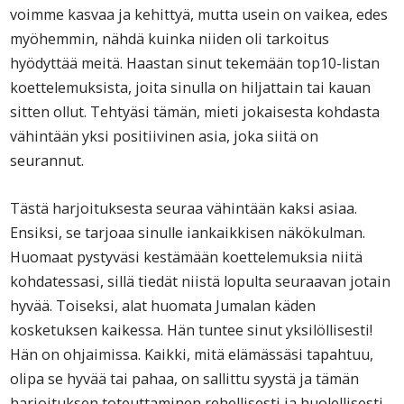
voimme kasvaa ja kehittyä, mutta usein on vaikea, edes
myöhemmin, nähdä kuinka niiden oli tarkoitus
hyödyttää meitä. Haastan sinut tekemään top10-listan
koettelemuksista, joita sinulla on hiljattain tai kauan
sitten ollut. Tehtyäsi tämän, mieti jokaisesta kohdasta
vähintään yksi positiivinen asia, joka siitä on
seurannut.
Tästä harjoituksesta seuraa vähintään kaksi asiaa.
Ensiksi, se tarjoaa sinulle iankaikkisen näkökulman.
Huomaat pystyväsi kestämään koettelemuksia niitä
kohdatessasi, sillä tiedät niistä lopulta seuraavan jotain
hyvää. Toiseksi, alat huomata Jumalan käden
kosketuksen kaikessa. Hän tuntee sinut yksilöllisesti!
Hän on ohjaimissa. Kaikki, mitä elämässäsi tapahtuu,
olipa se hyvää tai pahaa, on sallittu syystä ja tämän
harjoituksen toteuttaminen rehellisesti ja huolellisesti