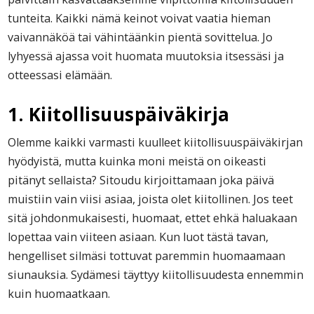
tunteita. Kaikki nämä keinot voivat vaatia hieman
vaivannäköä tai vähintäänkin pientä sovittelua. Jo
lyhyessä ajassa voit huomata muutoksia itsessäsi ja
otteessasi elämään.
1. Kiitollisuuspäiväkirja
Olemme kaikki varmasti kuulleet kiitollisuuspäiväkirjan
hyödyistä, mutta kuinka moni meistä on oikeasti
pitänyt sellaista? Sitoudu kirjoittamaan joka päivä
muistiin vain viisi asiaa, joista olet kiitollinen. Jos teet
sitä johdonmukaisesti, huomaat, ettet ehkä haluakaan
lopettaa vain viiteen asiaan. Kun luot tästä tavan,
hengelliset silmäsi tottuvat paremmin huomaamaan
siunauksia. Sydämesi täyttyy kiitollisuudesta ennemmin
kuin huomaatkaan.