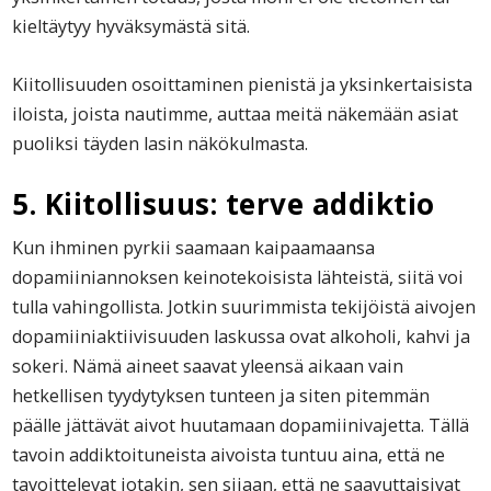
kieltäytyy hyväksymästä sitä.
Kiitollisuuden osoittaminen pienistä ja yksinkertaisista
iloista, joista nautimme, auttaa meitä näkemään asiat
puoliksi täyden lasin näkökulmasta.
5. Kiitollisuus: terve addiktio
Kun ihminen pyrkii saamaan kaipaamaansa
dopamiiniannoksen keinotekoisista lähteistä, siitä voi
tulla vahingollista. Jotkin suurimmista tekijöistä aivojen
dopamiiniaktiivisuuden laskussa ovat alkoholi, kahvi ja
sokeri. Nämä aineet saavat yleensä aikaan vain
hetkellisen tyydytyksen tunteen ja siten pitemmän
päälle jättävät aivot huutamaan dopamiinivajetta. Tällä
tavoin addiktoituneista aivoista tuntuu aina, että ne
tavoittelevat jotakin, sen sijaan, että ne saavuttaisivat