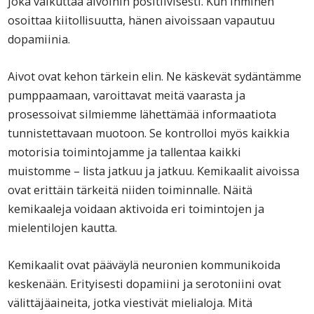
joka vaikuttaa aivoihin positiivisesti. Kun ihminen
osoittaa kiitollisuutta, hänen aivoissaan vapautuu
dopamiinia.
Aivot ovat kehon tärkein elin. Ne käskevät sydäntämme
pumppaamaan, varoittavat meitä vaarasta ja
prosessoivat silmiemme lähettämää informaatiota
tunnistettavaan muotoon. Se kontrolloi myös kaikkia
motorisia toimintojamme ja tallentaa kaikki
muistomme – lista jatkuu ja jatkuu. Kemikaalit aivoissa
ovat erittäin tärkeitä niiden toiminnalle. Näitä
kemikaaleja voidaan aktivoida eri toimintojen ja
mielentilojen kautta.
Kemikaalit ovat pääväylä neuronien kommunikoida
keskenään. Erityisesti dopamiini ja serotoniini ovat
välittäjäaineita, jotka viestivät mielialoja. Mitä