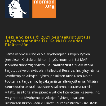
Tekijänoikeus © 2021 SeuraaKristusta.fi
(kysymormonilta.fi). Kaikki Oikeudet
Pidätetään.
Tämä verkkosivusto ei ole Myöhempien Aikojen Pyhien
Jeesuksen Kristuksen kirkon (myös mormoni- tai MAP-
kirkkona tunnettu) sivusto.
SeuraaKristusta.fi
-sivustolla
tarjotut palvelut eivät ole Intellectual Reserve, Inc. yhtymän tai
Myöhempien Aikojen Pyhien Jeesuksen Kristuksen Kirkon
tuottamia, tarjoamia, hyväksymiä tai allekirjoittamia. Mikään
SeuraaKristusta.fi
-sivuston sisältämä, esittämä tai sillä
viitattu sisältö tai mielipiteet eivät ole Intellectual Reserve, Inc.
yhtymän tai Myöhempien Aikojen Pyhien Jeesuksen
Kristuksen Kirkon vaan kuuluvat SeuraaKristusta.fi -sivustolle.