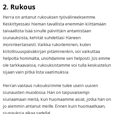
2. Rukous
Herra on antanut rukouksen työvälineeksemme.
Keskittyessäsi hieman tavallista enemmän kiittämään
taivaallista Isää sinulle päivittäin antamistaan
siunauksista, kehität suhdettasi Häneen
moninkertaisesti. Vaikka rukoileminen, kuten
kiitollisuuspäiväkirjan pitäminenkin, voi vaikuttaa
helpolta hommalta, unohdamme sen helposti. Jos emme
ole tarkkaavaisia, rukouksistamme voi tulla keskustelun
sijaan vain pitkä lista vaatimuksia.
Herran vastaus rukouksiimme tulee usein uusien
siunausten muodossa. Hän on taipuvaisempi
siunaamaan meitä, kun huomaamme asiat, jotka hän on
jo aiemmin antanut meille. Ennen kuin huomaatkaan,
siunauksia alkaa sadella!