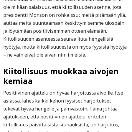
ole mikään salaisuus, että kiitollisuuden asenne, jota
presidentti Monson on rohkaissut meitä pitämään yllä,
auttaa meitä suuntaamaan keskittymisemme ulospäin
ja löytämään positiivisemman otteen elämään.
Kiitollisuuden asenteesta seuraa liuta hengellisiä
hyötyjä, mutta kiitollisuudesta on myös fyysisiä hyötyjä
– ne vain eivät ole aivan niin ilmeisiä.
Kiitollisuus muokkaa aivojen
kemiaa
Positiivinen ajattelu on hyvää harjoitusta aivoille. Itse
asiassa, lähes kaikki kehon fyysiset harjoitukset
tekevät hyvää hengelle ja päinvastoin. Tämä johtaa
ajatukseen, että positiivinen ajattelu, eritoten
kiitollisuus päivittäisistä siunauksista, on harjoitus,