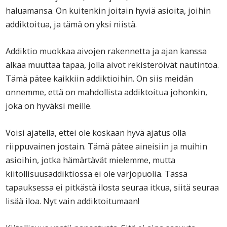
haluamansa. On kuitenkin joitain hyviä asioita, joihin
addiktoitua, ja tämä on yksi niistä.
Addiktio muokkaa aivojen rakennetta ja ajan kanssa
alkaa muuttaa tapaa, jolla aivot rekisteröivät nautintoa.
Tämä pätee kaikkiin addiktioihin. On siis meidän
onnemme, että on mahdollista addiktoitua johonkin,
joka on hyväksi meille.
Voisi ajatella, ettei ole koskaan hyvä ajatus olla
riippuvainen jostain. Tämä pätee aineisiin ja muihin
asioihin, jotka hämärtävät mielemme, mutta
kiitollisuusaddiktiossa ei ole varjopuolia. Tässä
tapauksessa ei pitkästä ilosta seuraa itkua, siitä seuraa
lisää iloa. Nyt vain addiktoitumaan!