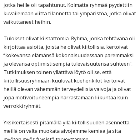
jotka heille oli tapahtunut. Kolmatta ryhmää pyydettiin
kuvailemaan viittä tilannetta tai ympäristöä, jotka olivat
vaikuttaneet heihin.
Tulokset olivat kiistattomia. Ryhmä, jonka tehtävänä oli
kirjoittaa asioita, joista he olivat kiitollisia, kertoivat
”kokevansa elämänsä kokonaisuudessaan paremmaksi
ja olevansa optimistisempia tulevaisuutensa suhteen”.
Tutkimuksen toinen yllättävä löytö oli se, että
kiitollisuusryhmään kuuluvat koehenkilöt kertoivat
heillä olevan vähemmän terveydellisiä vaivoja ja olivat
jopa motivoituneempia harrastamaan liikuntaa kuin
verrokkiryhmät.
Yksikertaisesti pitämällä yllä kiitollisuuden asennetta,
meillä on valta muokata aivojemme kemiaa ja sitä
myöten myös fyysistä terveyttämme.