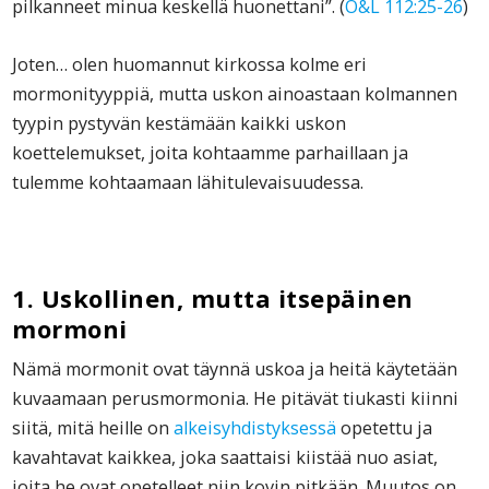
pilkanneet minua keskellä huonettani”. (
O&L 112:25-26
)
Joten… olen huomannut kirkossa kolme eri
mormonityyppiä, mutta uskon ainoastaan kolmannen
tyypin pystyvän kestämään kaikki uskon
koettelemukset, joita kohtaamme parhaillaan ja
tulemme kohtaamaan lähitulevaisuudessa.
1. Uskollinen, mutta itsepäinen
mormoni
Nämä mormonit ovat täynnä uskoa ja heitä käytetään
kuvaamaan perusmormonia. He pitävät tiukasti kiinni
siitä, mitä heille on
alkeisyhdistyksessä
opetettu ja
kavahtavat kaikkea, joka saattaisi kiistää nuo asiat,
joita he ovat opetelleet niin kovin pitkään. Muutos on