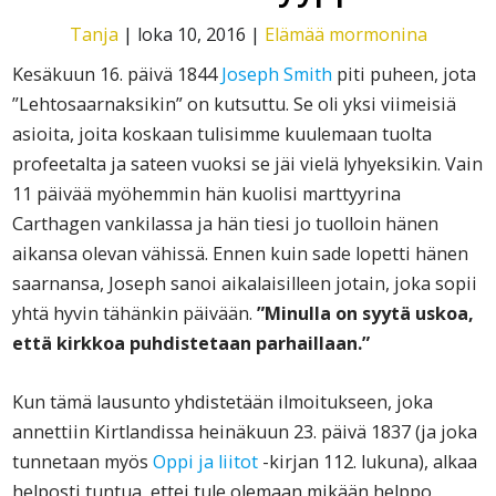
Tanja
|
loka 10, 2016
|
Elämää mormonina
Kesäkuun 16. päivä 1844
Joseph Smith
piti puheen, jota
”Lehtosaarnaksikin” on kutsuttu. Se oli yksi viimeisiä
asioita, joita koskaan tulisimme kuulemaan tuolta
profeetalta ja sateen vuoksi se jäi vielä lyhyeksikin. Vain
11 päivää myöhemmin hän kuolisi marttyyrina
Carthagen vankilassa ja hän tiesi jo tuolloin hänen
aikansa olevan vähissä. Ennen kuin sade lopetti hänen
saarnansa, Joseph sanoi aikalaisilleen jotain, joka sopii
yhtä hyvin tähänkin päivään.
”Minulla on syytä uskoa,
että kirkkoa puhdistetaan parhaillaan.”
Kun tämä lausunto yhdistetään ilmoitukseen, joka
annettiin Kirtlandissa heinäkuun 23. päivä 1837 (ja joka
tunnetaan myös
Oppi ja liitot
-kirjan 112. lukuna), alkaa
helposti tuntua, ettei tule olemaan mikään helppo