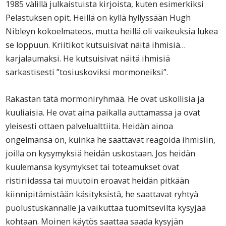
1985 välillä julkaistuista kirjoista, kuten esimerkiksi
Pelastuksen opit. Heillä on kyllä hyllyssään Hugh
Nibleyn kokoelmateos, mutta heillä oli vaikeuksia lukea
se loppuun. Kriitikot kutsuisivat näitä ihmisiä…
karjalaumaksi. He kutsuisivat näitä ihmisiä
sarkastisesti ”tosiuskoviksi mormoneiksi”.
Rakastan tätä mormoniryhmää. He ovat uskollisia ja
kuuliaisia. He ovat aina paikalla auttamassa ja ovat
yleisesti ottaen palvelualttiita. Heidän ainoa
ongelmansa on, kuinka he saattavat reagoida ihmisiin,
joilla on kysymyksiä heidän uskostaan. Jos heidän
kuulemansa kysymykset tai toteamukset ovat
ristiriidassa tai muutoin eroavat heidän pitkään
kiinnipitämistään käsityksistä, he saattavat ryhtyä
puolustuskannalle ja vaikuttaa tuomitsevilta kysyjää
kohtaan. Moinen käytös saattaa saada kysyjän