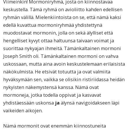
Viimeinkin! Mormoniryhmä, josta on kiinnostavaa
keskustella. Tämä ryhmä on avioliitto kahden edellisen
ryhmän välillä. Mielenkiintoista on se, että nämä kaksi
edellä kuvattua mormoniryhmää yhdistettynä
muodostavat mormonin, jolla on sekä älylliset että
hengelliset kyvyt ottaa haltuunsa taivaan voimat ja
suorittaa nykyajan ihmeitä. Tämänkaltainen mormoni
Joseph Smith oli. Tämänkaltainen mormoni on vahva
uskossaan, mutta aina avoin keskustelemaan erilaisista
näkökulmista. He etsivät totuutta ja ovat valmiita
hyväksymään sen, vaikka se olisikin ristiriidassa heidän
nykyisten näkemystensä kanssa. Nämä ovat
mormoneja, jotka todella oppivat ja kasvavat
yhdistäessään uskonsa
ja
älynsä navigoidakseen läpi
vaikeiden aikojen.
Nämä mormonit ovat enemmän kiinnostuneita