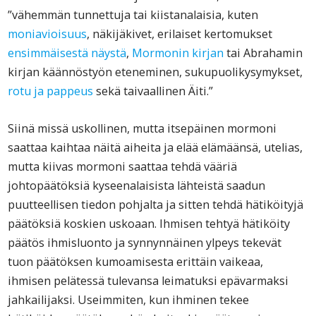
”vähemmän tunnettuja tai kiistanalaisia, kuten
moniavioisuus
, näkijäkivet, erilaiset kertomukset
ensimmäisestä näystä
,
Mormonin kirjan
tai Abrahamin
kirjan käännöstyön eteneminen, sukupuolikysymykset,
rotu ja pappeus
sekä taivaallinen Äiti.”
Siinä missä uskollinen, mutta itsepäinen mormoni
saattaa kaihtaa näitä aiheita ja elää elämäänsä, utelias,
mutta kiivas mormoni saattaa tehdä vääriä
johtopäätöksiä kyseenalaisista lähteistä saadun
puutteellisen tiedon pohjalta ja sitten tehdä hätiköityjä
päätöksiä koskien uskoaan. Ihmisen tehtyä hätiköity
päätös ihmisluonto ja synnynnäinen ylpeys tekevät
tuon päätöksen kumoamisesta erittäin vaikeaa,
ihmisen pelätessä tulevansa leimatuksi epävarmaksi
jahkailijaksi. Useimmiten, kun ihminen tekee