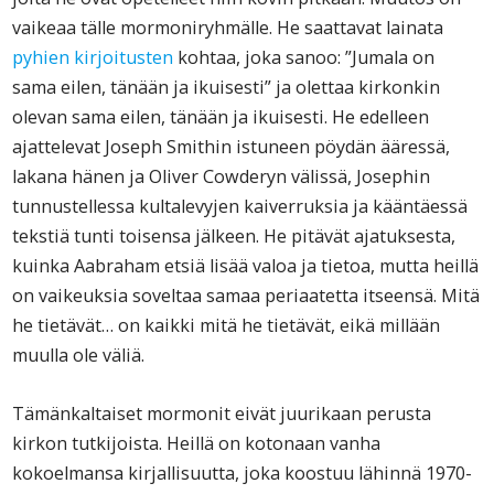
vaikeaa tälle mormoniryhmälle. He saattavat lainata
pyhien kirjoitusten
kohtaa, joka sanoo: ”Jumala on
sama eilen, tänään ja ikuisesti” ja olettaa kirkonkin
olevan sama eilen, tänään ja ikuisesti. He edelleen
ajattelevat Joseph Smithin istuneen pöydän ääressä,
lakana hänen ja Oliver Cowderyn välissä, Josephin
tunnustellessa kultalevyjen kaiverruksia ja kääntäessä
tekstiä tunti toisensa jälkeen. He pitävät ajatuksesta,
kuinka Aabraham etsiä lisää valoa ja tietoa, mutta heillä
on vaikeuksia soveltaa samaa periaatetta itseensä. Mitä
he tietävät… on kaikki mitä he tietävät, eikä millään
muulla ole väliä.
Tämänkaltaiset mormonit eivät juurikaan perusta
kirkon tutkijoista. Heillä on kotonaan vanha
kokoelmansa kirjallisuutta, joka koostuu lähinnä 1970-