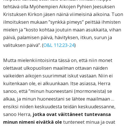
tehtävä olla Myöhempien Aikojen Pyhien Jeesuksen
Kristuksen Kirkon jäsen näinä viimeisinä aikoina. Tuon
ilmoituksen mukaan ”synkkä pimeys” peittää ihmisten
mielen ja ”kosto kohtaa joutuin maan asukkaita, vihan
päivä, palamisen päivä, hävityksen, itkun, surun ja
valituksen päivä”. (
O&L 112:23-24
)
Mutta mielenkiintoisinta tässä on, että niin monet
olettavat ulkopuolisen maailman ottavan näiden
vaikeiden aikojen suurimmat iskut vastaan. Niin ei
kuitenkaan ole, ei alkuunkaan. Itse asiassa, Herra
sanoo, että ”minun huoneestani (mormoneista) se
alkaa, ja minun huoneestani se lähtee maailmaan …
ensiksi niiden keskuudesta teidän keskuudessanne,
sanoo Herra,
jotka ovat väittäneet tuntevansa
minun nimeni eivätkä ole
tunteneet minua ja ovat