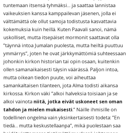
tuntemaan itsensä tyhmäksi… ja saattaa lannistaa
vaikeuksien kanssa kamppailevan jäsenen, jolla ei
välttämättä ole ollut samoja todistusta kasvattavia
kokemuksia kuin heillä. Kuten Paavali sanoi, nämä
uskolliset, mutta itsepäiset mormonit saattavat olla
”täynnä intoa Jumalan puolesta, mutta heiltä puuttuu
ymmärrys”, joten he ovat järkkymättömiä suhteessaan
johonkin kirkon historian tai opin osaan, kuitenkin
ollen samanaikaisesti täysin väärässä. Paljon intoa,
mutta oikean tiedon puute, voi aiheuttaa
samankaltaisen tilanteen, jota Alma todisti aikansa
kirkossa. Kirkon väki ”alkoi halveksia toisiaan ja se
alkoi vainota
niitä, jotka eivät uskoneet sen oman
tahdon ja mielen mukaisesti
.” Näille ihmisille on
todellinen ongelma vain yksinkertaisesti todeta: ”En
tiedä… mutta keskustellaanpa”, mikä puolestaan saa