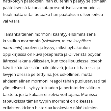
hätiköidyn päätöksen, hän kuitenkin päätyy seisomaan
päätöksensä takana sataprosenttisella varmuudella,
huolimatta siitä, tietääkö hän päätöksen olleen oikea
vai väärä.
Tämänkaltainen mormoni kääntyy ensimmäisenä
kuvaillun mormonin (
uskollisen, mutta itsepäisen
mormonin
) puoleen ja kysyy, miksi pyhäkoulun
oppikirjassa on kuva Josephista ja Oliverista pöydän
ääressä lakana välissään, kun todellisuudessa Joseph
käytti kääntäessään näkijäkiveä, joka oli hatussa, ja
levyjen ollessa peitettyinä. Jos uskollinen, mutta
ahdasmielinen mormoni reagoi tähän puolustavasti tai
ylimielisesti… syttyy totuuden ja perinteiden välinen
taistelu, josta kukaan ei selviä voittajana. Monissa
tapauksissa tämän tyypin mormoni on oikeassa
erilaisten kirkon historiaa koskevien näkökulmien