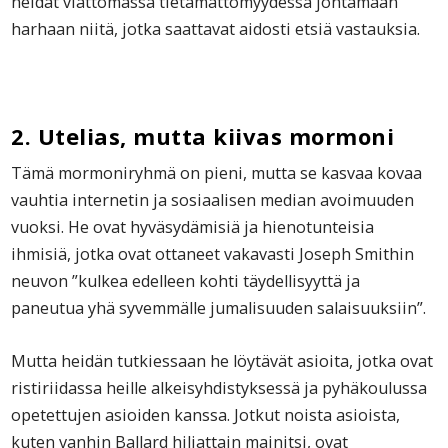
heidät viattomassa tietämättömyydessä johtamaan
harhaan niitä, jotka saattavat aidosti etsiä vastauksia.
2. Utelias, mutta kiivas mormoni
Tämä mormoniryhmä on pieni, mutta se kasvaa kovaa
vauhtia internetin ja sosiaalisen median avoimuuden
vuoksi. He ovat hyväsydämisiä ja hienotunteisia
ihmisiä, jotka ovat ottaneet vakavasti Joseph Smithin
neuvon ”kulkea edelleen kohti täydellisyyttä ja
paneutua yhä syvemmälle jumalisuuden salaisuuksiin”.
Mutta heidän tutkiessaan he löytävät asioita, jotka ovat
ristiriidassa heille alkeisyhdistyksessä ja pyhäkoulussa
opetettujen asioiden kanssa. Jotkut noista asioista,
kuten vanhin Ballard hiljattain mainitsi, ovat