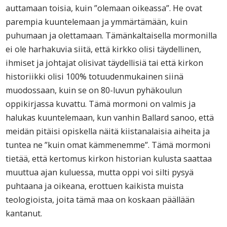
auttamaan toisia, kuin ”olemaan oikeassa”. He ovat
parempia kuuntelemaan ja ymmärtämään, kuin
puhumaan ja olettamaan. Tämänkaltaisella mormonilla
ei ole harhakuvia siitä, että kirkko olisi täydellinen,
ihmiset ja johtajat olisivat täydellisiä tai että kirkon
historiikki olisi 100% totuudenmukainen siinä
muodossaan, kuin se on 80-luvun pyhäkoulun
oppikirjassa kuvattu. Tämä mormoni on valmis ja
halukas kuuntelemaan, kun vanhin Ballard sanoo, että
meidän pitäisi opiskella näitä kiistanalaisia aiheita ja
tuntea ne ”kuin omat kämmenemme”. Tämä mormoni
tietää, että kertomus kirkon historian kulusta saattaa
muuttua ajan kuluessa, mutta oppi voi silti pysyä
puhtaana ja oikeana, erottuen kaikista muista
teologioista, joita tämä maa on koskaan päällään
kantanut.