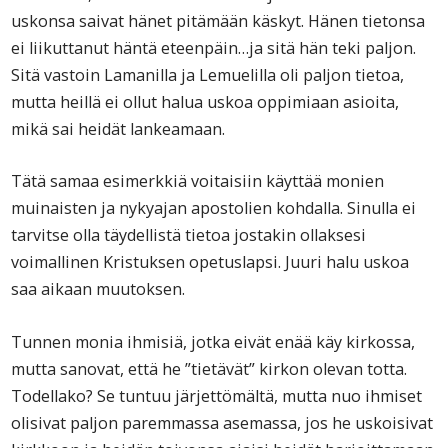
uskonsa saivat hänet pitämään käskyt. Hänen tietonsa
ei liikuttanut häntä eteenpäin…ja sitä hän teki paljon.
Sitä vastoin Lamanilla ja Lemuelilla oli paljon tietoa,
mutta heillä ei ollut halua uskoa oppimiaan asioita,
mikä sai heidät lankeamaan.
Tätä samaa esimerkkiä voitaisiin käyttää monien
muinaisten ja nykyajan apostolien kohdalla. Sinulla ei
tarvitse olla täydellistä tietoa jostakin ollaksesi
voimallinen Kristuksen opetuslapsi. Juuri halu uskoa
saa aikaan muutoksen.
Tunnen monia ihmisiä, jotka eivät enää käy kirkossa,
mutta sanovat, että he ”tietävät” kirkon olevan totta.
Todellako? Se tuntuu järjettömältä, mutta nuo ihmiset
olisivat paljon paremmassa asemassa, jos he uskoisivat