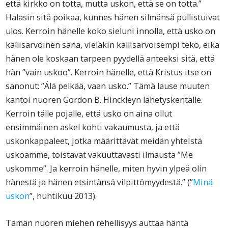
että kirkko on totta, mutta uskon, että se on totta.”
Halasin sitä poikaa, kunnes hänen silmänsä pullistuivat
ulos. Kerroin hänelle koko sieluni innolla, että usko on
kallisarvoinen sana, vieläkin kallisarvoisempi teko, eikä
hänen ole koskaan tarpeen pyydellä anteeksi sitä, että
hän ”vain uskoo”. Kerroin hänelle, että Kristus itse on
sanonut: ”Älä pelkää, vaan usko.” Tämä lause muuten
kantoi nuoren Gordon B. Hinckleyn lähetyskentälle.
Kerroin tälle pojalle, että usko on aina ollut
ensimmäinen askel kohti vakaumusta, ja että
uskonkappaleet, jotka määrittävät meidän yhteistä
uskoamme, toistavat vakuuttavasti ilmausta ”Me
uskomme”. Ja kerroin hänelle, miten hyvin ylpeä olin
hänestä ja hänen etsintänsä vilpittömyydestä.” (”
Minä
uskon
”, huhtikuu 2013).
Tämän nuoren miehen rehellisyys auttaa häntä