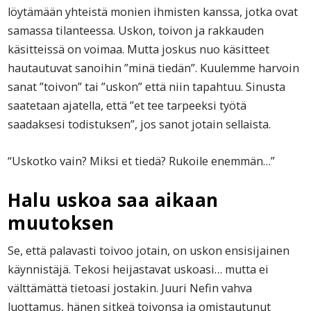
löytämään yhteistä monien ihmisten kanssa, jotka ovat
samassa tilanteessa. Uskon, toivon ja rakkauden
käsitteissä on voimaa. Mutta joskus nuo käsitteet
hautautuvat sanoihin ”minä tiedän”. Kuulemme harvoin
sanat ”toivon” tai ”uskon” että niin tapahtuu. Sinusta
saatetaan ajatella, että ”et tee tarpeeksi työtä
saadaksesi todistuksen”, jos sanot jotain sellaista.
“Uskotko vain? Miksi et tiedä? Rukoile enemmän…”
Halu uskoa saa aikaan
muutoksen
Se, että palavasti toivoo jotain, on uskon ensisijainen
käynnistäjä. Tekosi heijastavat uskoasi… mutta ei
välttämättä tietoasi jostakin. Juuri Nefin vahva
luottamus, hänen sitkeä toivonsa ja omistautunut