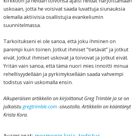
kirkkoon ja heidän toivonsa ajaisi heidät harjoittamaan
uskoaan, jotta he voisivat saada luvattuja siunauksia
olemalla aktiivisia osallistujia evankeliumin
suunnitelmassa.
Tarkoitukseni ei ole sanoa, että joku ihminen on
parempi kuin toinen. Jotkut ihmiset ”tietävät” ja jotkut
eivät. Jotkut ihmiset uskovat ja toivovat ja jotkut eivät.
Yritän vain sanoa, että tämä nuori mies innoitti minua
rehellisyydellään ja pyrkimyksellään saada vahvempi
todistus vain uskomalla ensin.
Alkuperäisen artikkelin on kirjoittanut Greg Trimble ja se on
julkaistu
gregtrimble.com
-sivustolla. Artikkelin on kääntänyt
Krista Kora.
Avainsanat:
mormonin kirja
,
todistus