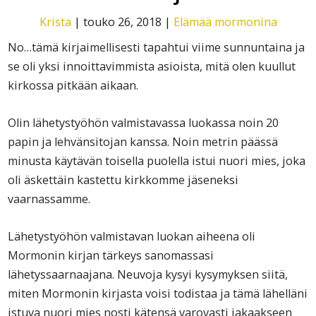
Krista
|
touko 26, 2018
|
Elämää mormonina
No…tämä kirjaimellisesti tapahtui viime sunnuntaina ja
se oli yksi innoittavimmista asioista, mitä olen kuullut
kirkossa pitkään aikaan.
Olin lähetystyöhön valmistavassa luokassa noin 20
papin ja lehvänsitojan kanssa. Noin metrin päässä
minusta käytävän toisella puolella istui nuori mies, joka
oli äskettäin kastettu kirkkomme jäseneksi
vaarnassamme.
Lähetystyöhön valmistavan luokan aiheena oli
Mormonin kirjan tärkeys sanomassasi
lähetyssaarnaajana. Neuvoja kysyi kysymyksen siitä,
miten Mormonin kirjasta voisi todistaa ja tämä lähelläni
istuva nuori mies nosti kätensä varovasti jakaakseen