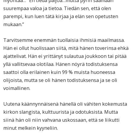
myöntää… ”En tiedä paljoa…mutta pyrin saamaan
suurempaa valoa ja tietoa. Tiedän sen, että olen
parempi, kun luen tätä kirjaa ja elän sen opetusten
mukaan.”
Tarvitsemme enemmän tuollaisia ihmisiä maailmassa.
Hän ei ollut huolissaan siitä, mitä hänen toverinsa ehkä
ajattelivat. Hän ei yrittänyt sulautua joukkoon tai pitää
yllä vallitsevaa olotilaa. Hänen nöyrä todistuksensa
saattoi olla erilainen kuin 99 % muista huoneessa
olijoista, mutta se oli hänen todistuksensa ja se oli
voimallinen.
Uutena käännynnäisenä hänellä oli vähiten kokemusta
kirkon slangista, kulttuurista ja odotuksista. Mutta
siinä hän oli niin vahvana uskossaan, että se liikutti
minut melkein kyyneliin.