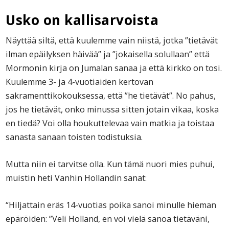
Usko on kallisarvoista
Näyttää siltä, että kuulemme vain niistä, jotka ”tietävät
ilman epäilyksen häivää” ja ”jokaisella solullaan” että
Mormonin kirja on Jumalan sanaa ja että kirkko on tosi.
Kuulemme 3- ja 4-vuotiaiden kertovan
sakramenttikokouksessa, että ”he tietävät”. No pahus,
jos he tietävät, onko minussa sitten jotain vikaa, koska
en tiedä? Voi olla houkuttelevaa vain matkia ja toistaa
sanasta sanaan toisten todistuksia.
Mutta niin ei tarvitse olla. Kun tämä nuori mies puhui,
muistin heti Vanhin Hollandin sanat:
“Hiljattain eräs 14-vuotias poika sanoi minulle hieman
epäröiden: ”Veli Holland, en voi vielä sanoa tietäväni,