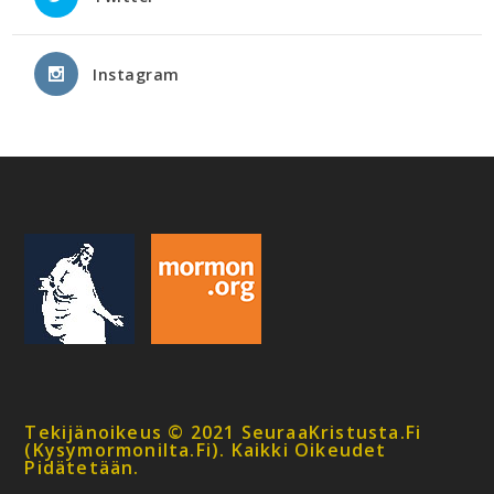
Instagram
Tekijänoikeus © 2021 SeuraaKristusta.fi
(kysymormonilta.fi). Kaikki Oikeudet
Pidätetään.