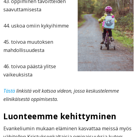
43. oppiminen tavoitteiden
saavuttamisesta
44. uskoa omiin kykyihimme
45. toivoa muutoksen
mahdollisuudesta
46. toivoa päästä ylitse
vaikeuksista
Tästä
linkistä voit katsoa videon, jossa keskustelemme
elinikäisestä oppimisesta.
Luonteemme kehittyminen
Evankeliumin mukaan eläminen kasvattaa meissä myös
vähitellen Kristuksenkaltaisia ominaisuuksia kuten: