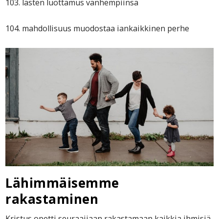
103. lasten luottamus vanhempiinsa
104. mahdollisuus muodostaa iankaikkinen perhe
Lähimmäisemme
rakastaminen
Kristus opetti seuraajiaan rakastamaan kaikkia ihmisiä