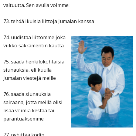
valtuutta. Sen avulla voimme:
73. tehdä ikuisia liittoja Jumalan kanssa
74. uudistaa liittomme joka
viikko sakramentin kautta
75. saada henkilökohtaisia
siunauksia, eli kuulla
Jumalan viestejä meille
76. saada siunauksia
sairaana, jotta meillä olisi
lisää voimia kestää tai
parantuaksemme
77. pyhittää kodin