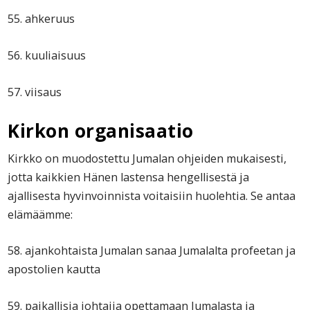
55. ahkeruus
56. kuuliaisuus
57. viisaus
Kirkon organisaatio
Kirkko on muodostettu Jumalan ohjeiden mukaisesti,
jotta kaikkien Hänen lastensa hengellisestä ja
ajallisesta hyvinvoinnista voitaisiin huolehtia. Se antaa
elämäämme:
58. ajankohtaista Jumalan sanaa Jumalalta profeetan ja
apostolien kautta
59. paikallisia johtajia opettamaan Jumalasta ja