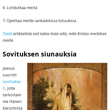
6. Lohduttaa meitä
7. Opettaa meille iankaikkisia totuuksia
Tästä
artikkelista voit lukea lisää siitä, mitä Kristus merkitsee
meille.
Sovituksen siunauk
sia
Jeesus
suoritti
sovitukse
n
, jolla
tarkoitam
me Hänen
kärsimistä