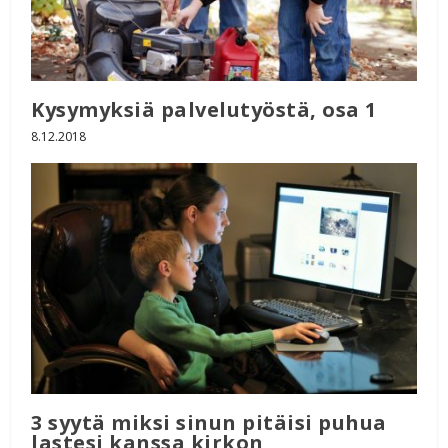
Kysymyksiä palvelutyöstä, osa 1
8.12.2018
3 syytä miksi sinun pitäisi puhua
lastesi kanssa kirkon