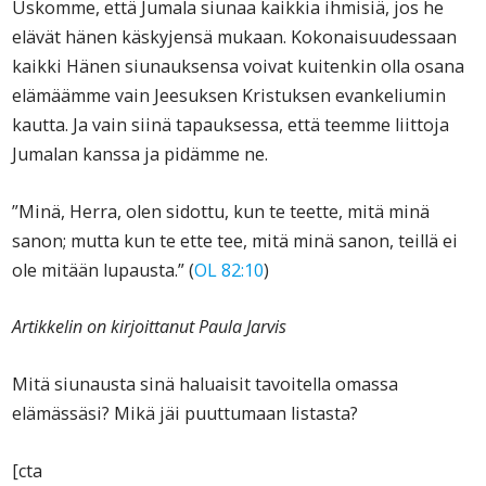
Uskomme, että Jumala siunaa kaikkia ihmisiä, jos he
elävät hänen käskyjensä mukaan. Kokonaisuudessaan
kaikki Hänen siunauksensa voivat kuitenkin olla osana
elämäämme vain Jeesuksen Kristuksen evankeliumin
kautta. Ja vain siinä tapauksessa, että teemme liittoja
Jumalan kanssa ja pidämme ne.
”Minä, Herra, olen sidottu, kun te teette, mitä minä
sanon; mutta kun te ette tee, mitä minä sanon, teillä ei
ole mitään lupausta.” (
OL 82:10
)
Artikkelin on kirjoittanut Paula Jarvis
Mitä siunausta sinä haluaisit tavoitella omassa
elämässäsi? Mikä jäi puuttumaan listasta?
[cta