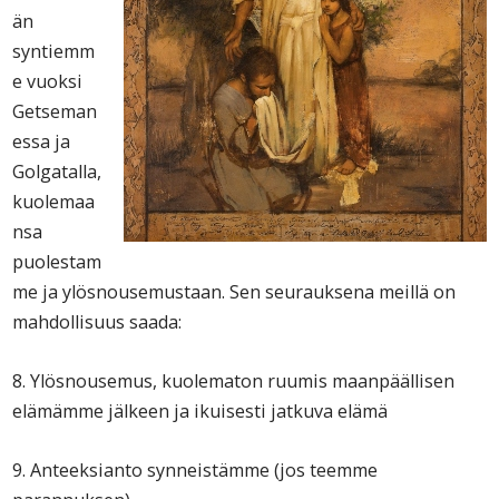
än
syntiemm
e vuoksi
Getseman
essa ja
Golgatalla,
kuolemaa
nsa
puolestam
me ja ylösnousemustaan. Sen seurauksena meillä on
mahdollisuus saada:
8. Ylösnousemus, kuolematon ruumis maanpäällisen
elämämme jälkeen ja ikuisesti jatkuva elämä
9. Anteeksianto synneistämme (jos teemme