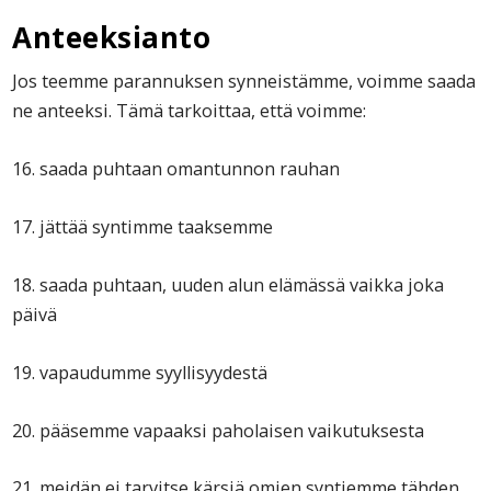
Anteeksianto
Jos teemme parannuksen synneistämme, voimme saada
ne anteeksi. Tämä tarkoittaa, että voimme:
16. saada puhtaan omantunnon rauhan
17. jättää syntimme taaksemme
18. saada puhtaan, uuden alun elämässä vaikka joka
päivä
19. vapaudumme syyllisyydestä
20. pääsemme vapaaksi paholaisen vaikutuksesta
21. meidän ei tarvitse kärsiä omien syntiemme tähden