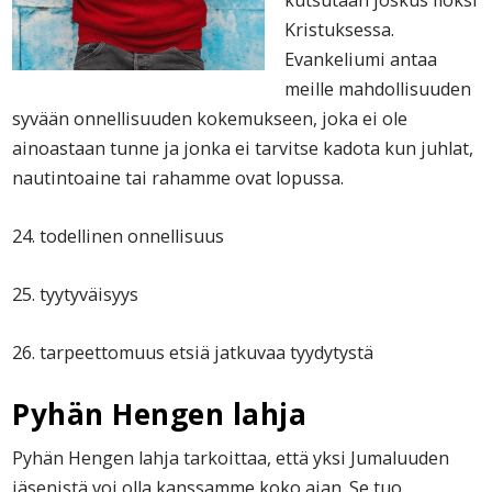
kutsutaan joskus iloksi
Kristuksessa.
Evankeliumi antaa
meille mahdollisuuden
syvään onnellisuuden kokemukseen, joka ei ole
ainoastaan tunne ja jonka ei tarvitse kadota kun juhlat,
nautintoaine tai rahamme ovat lopussa.
24. todellinen onnellisuus
25. tyytyväisyys
26. tarpeettomuus etsiä jatkuvaa tyydytystä
Pyhän Hengen lahja
Pyhän Hengen lahja tarkoittaa, että yksi Jumaluuden
jäsenistä voi olla kanssamme koko ajan. Se tuo