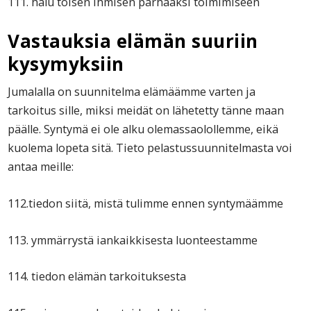
111. halu toisen ihmisen parhaaksi toimimiseen
Vastauksia elämän suuriin
kysymyksiin
Jumalalla on suunnitelma elämäämme varten ja
tarkoitus sille, miksi meidät on lähetetty tänne maan
päälle. Syntymä ei ole alku olemassaolollemme, eikä
kuolema lopeta sitä. Tieto pelastussuunnitelmasta voi
antaa meille:
112.tiedon siitä, mistä tulimme ennen syntymäämme
113. ymmärrystä iankaikkisesta luonteestamme
114. tiedon elämän tarkoituksesta