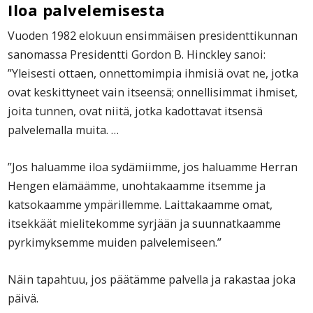
Iloa palvelemisesta
Vuoden 1982 elokuun ensimmäisen presidenttikunnan
sanomassa Presidentti Gordon B. Hinckley sanoi:
”Yleisesti ottaen, onnettomimpia ihmisiä ovat ne, jotka
ovat keskittyneet vain itseensä; onnellisimmat ihmiset,
joita tunnen, ovat niitä, jotka kadottavat itsensä
palvelemalla muita. …
”Jos haluamme iloa sydämiimme, jos haluamme Herran
Hengen elämäämme, unohtakaamme itsemme ja
katsokaamme ympärillemme. Laittakaamme omat,
itsekkäät mielitekomme syrjään ja suunnatkaamme
pyrkimyksemme muiden palvelemiseen.”
Näin tapahtuu, jos päätämme palvella ja rakastaa joka
päivä.