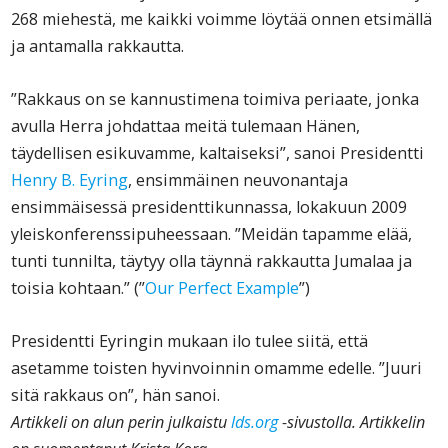
268 miehestä, me kaikki voimme löytää onnen etsimällä
ja antamalla rakkautta.
”Rakkaus on se kannustimena toimiva periaate, jonka
avulla Herra johdattaa meitä tulemaan Hänen,
täydellisen esikuvamme, kaltaiseksi”, sanoi Presidentti
Henry B. Eyring
, ensimmäinen neuvonantaja
ensimmäisessä presidenttikunnassa, lokakuun 2009
yleiskonferenssipuheessaan. ”Meidän tapamme elää,
tunti tunnilta, täytyy olla täynnä rakkautta Jumalaa ja
toisia kohtaan.” (”
Our Perfect Example
”)
Presidentti Eyringin mukaan ilo tulee siitä, että
asetamme toisten hyvinvoinnin omamme edelle. ”Juuri
sitä rakkaus on”, hän sanoi.
Artikkeli on alun perin julkaistu
lds.org
-sivustolla. Artikkelin