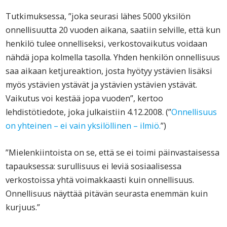
Tutkimuksessa, ”joka seurasi lähes 5000 yksilön
onnellisuutta 20 vuoden aikana, saatiin selville, että kun
henkilö tulee onnelliseksi, verkostovaikutus voidaan
nähdä jopa kolmella tasolla. Yhden henkilön onnellisuus
saa aikaan ketjureaktion, josta hyötyy ystävien lisäksi
myös ystävien ystävät ja ystävien ystävien ystävät.
Vaikutus voi kestää jopa vuoden”, kertoo
lehdistötiedote, joka julkaistiin 4.12.2008. (”
Onnellisuus
on yhteinen – ei vain yksilöllinen – ilmiö.
”)
”Mielenkiintoista on se, että se ei toimi päinvastaisessa
tapauksessa: surullisuus ei leviä sosiaalisessa
verkostoissa yhtä voimakkaasti kuin onnellisuus.
Onnellisuus näyttää pitävän seurasta enemmän kuin
kurjuus.”