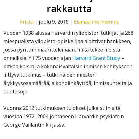
rakkautta
Krista
|
joulu 9, 2016
|
Elämää mormonina
Vuoden 1938 alussa Harvardin yliopiston tutkijat ja 268
miespuolista yliopisto-opiskelijaa aloittivat hankkeen,
jossa pyrittiin määrittelemään, mikä tekee meistä
onnellisia. Yli 75 vuoden ajan
Harvard Grant Study
–
pitkäaikaisin ja kokonaisvaltaisin ihmisen kehitykseen
liittyvä tutkimus – tutki näiden miesten
älykkyysosamäärää, alkoholinkäyttöä, ihmissuhteita ja
tulotasoja.
Vuonna 2012 tutkimuksen tulokset julkaistiin sitä
vuosina 1972–2004 johtaneen Harvardin psykiatrin
George Vaillantin kirjassa.