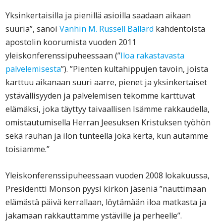
Yksinkertaisilla ja pienillä asioilla saadaan aikaan
suuria”, sanoi
Vanhin M. Russell Ballard
kahdentoista
apostolin koorumista vuoden 2011
yleiskonferenssipuheessaan (”
Iloa rakastavasta
palvelemisesta
”). ”Pienten kultahippujen tavoin, joista
karttuu aikanaan suuri aarre, pienet ja yksinkertaiset
ystävällisyyden ja palvelemisen tekomme karttuvat
elämäksi, joka täyttyy taivaallisen Isämme rakkaudella,
omistautumisella Herran Jeesuksen Kristuksen työhön
sekä rauhan ja ilon tunteella joka kerta, kun autamme
toisiamme.”
Yleiskonferenssipuheessaan vuoden 2008 lokakuussa,
Presidentti Monson pyysi kirkon jäseniä ”nauttimaan
elämästä päivä kerrallaan, löytämään iloa matkasta ja
jakamaan rakkauttamme ystäville ja perheelle”.