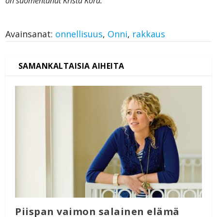
on suomentanut Krista Kora.
Avainsanat:
onnellisuus
,
Onni
,
rakkaus
Piispan vaimon salainen elämä