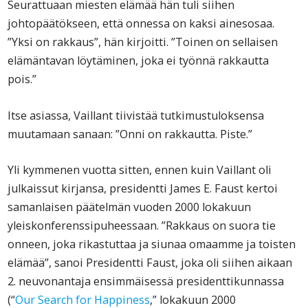
Seurattuaan miesten elämää hän tuli siihen
johtopäätökseen, että onnessa on kaksi ainesosaa.
”Yksi on rakkaus”, hän kirjoitti. ”Toinen on sellaisen
elämäntavan löytäminen, joka ei työnnä rakkautta
pois.”
Itse asiassa, Vaillant tiivistää tutkimustuloksensa
muutamaan sanaan: ”Onni on rakkautta. Piste.”
Yli kymmenen vuotta sitten, ennen kuin Vaillant oli
julkaissut kirjansa, presidentti James E. Faust kertoi
samanlaisen päätelmän vuoden 2000 lokakuun
yleiskonferenssipuheessaan. ”Rakkaus on suora tie
onneen, joka rikastuttaa ja siunaa omaamme ja toisten
elämää”, sanoi Presidentti Faust, joka oli siihen aikaan
2. neuvonantaja ensimmäisessä presidenttikunnassa
(“
Our Search for Happiness
,” lokakuun 2000