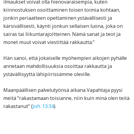
ilmaukset voivat olla hienovaraisempia, kuten
kiinnostuksen osoittaminen toisen toimia kohtaan,
jonkin periaatteen opettaminen ystävällisesti ja
kärsivällisesti, käynti jonkun sellaisen luona, joka on
sairas tai liikuntarajoitteinen. Nämä sanat ja teot ja
monet muut voivat viestittää rakkautta.”
Hän sanoi, että jokaiselle myöhempien aikojen pyhälle
annetaan mahdollisuuksia osoittaa rakkautta ja
ystävällisyyttä lähipiirissämme oleville.
Maanpäällisen palvelutyönsä aikana Vapahtaja pyysi
meitä ”rakastamaan toisianne, niin kuin minä olen teitä
rakastanut” (
Joh. 13:34
).