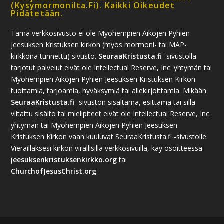
(kysymormonilta.fi). Kaikki Oikeudet
Pidätetään.
Tämä verkkosivusto ei ole Myöhempien Aikojen Pyhien
Jeesuksen Kristuksen kirkon (myös mormoni- tai MAP-
kirkkona tunnettu) sivusto.
SeuraaKristusta.fi
-sivustolla
tarjotut palvelut eivät ole Intellectual Reserve, Inc. yhtymän tai
Myöhempien Aikojen Pyhien Jeesuksen Kristuksen Kirkon
tuottamia, tarjoamia, hyväksymiä tai allekirjoittamia. Mikään
SeuraaKristusta.fi
-sivuston sisältämä, esittämä tai sillä
viitattu sisältö tai mielipiteet eivät ole Intellectual Reserve, Inc.
yhtymän tai Myöhempien Aikojen Pyhien Jeesuksen
Kristuksen Kirkon vaan kuuluvat SeuraaKristusta.fi -sivustolle.
Vieraillaksesi kirkon virallisilla verkkosivuilla, käy osoitteessa
jeesuksenkristuksenkirkko.org
tai
ChurchofJesusChrist.org
.