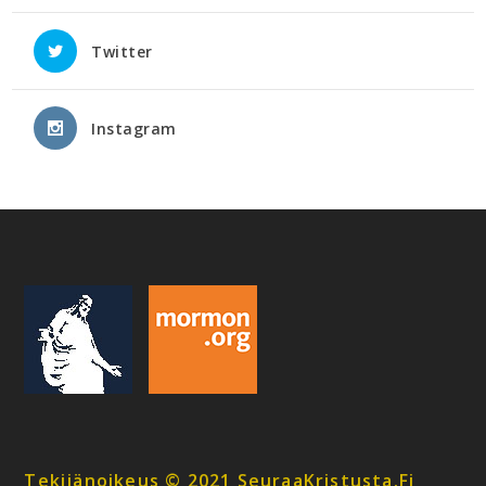
Twitter
Instagram
Tekijänoikeus © 2021 SeuraaKristusta.fi