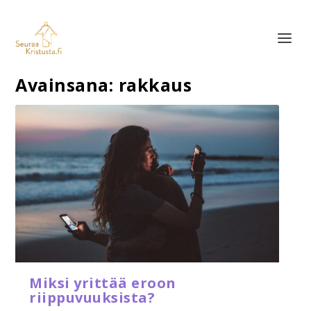
Avainsana:
rakkaus
Miksi yrittää eroon
riippuvuuksista?