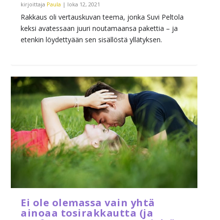
kirjoittaja
Paula
|
loka 12, 2021
Rakkaus oli vertauskuvan teema, jonka Suvi Peltola
keksi avatessaan juuri noutamaansa pakettia – ja
etenkin löydettyään sen sisällöstä yllätyksen.
Ei ole olemassa vain yhtä
ainoaa tosirakkautta (ja