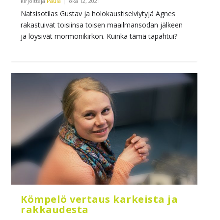
kirjoittaja
Paula
|
loka 12, 2021
Natsisotilas Gustav ja holokaustiselviytyjä Agnes
rakastuivat toisiinsa toisen maailmansodan jälkeen
ja löysivät mormonikirkon. Kuinka tämä tapahtui?
Kömpelö vertaus karkeista ja
rakkaudesta