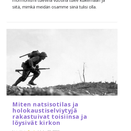
mormonismi tulevina vuosina tulee kulkemaan ja
siitä, mimkä meidän osamme siinä tulisi olla.
Miten natsisotilas ja
holokaustiselviytyjä
rakastuivat toisiinsa ja
löysivät kirkon