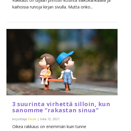
Rakkaus on uljaan prinssin kosinta valkokankaalla ja
kaihoisia runoja kirjan sivulla. Mutta onko...
3 suurinta virhettä silloin, kun
sanomme ”rakastan sinua”
kirjoittaja
Paula
|
loka 12, 2021
Oikea rakkaus on enemmän kuin tunne