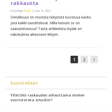
rakkautta
kirjoittaja
Paula
|
loka 12, 2021
Onnellisuus on monista tekijöistä koostuva käsite,
jota kaikki tavoittelevat. Millä keinoin se on
saavutettavissa? Tästä artikkelista löydät eri
näkökulmia aiheeseen liittyen.
1
2
Suositellaan
Yllättikö raskauden aiheuttama mielen
vuoristorata sinutkin?