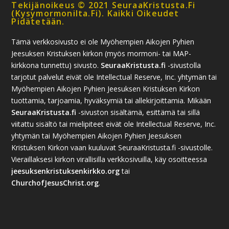
Tekijänoikeus © 2021 SeuraaKristusta.fi
(kysymormonilta.fi). Kaikki Oikeudet
Pidätetään.
Tämä verkkosivusto ei ole Myöhempien Aikojen Pyhien
Jeesuksen Kristuksen kirkon (myös mormoni- tai MAP-
kirkkona tunnettu) sivusto.
SeuraaKristusta.fi
-sivustolla
tarjotut palvelut eivät ole Intellectual Reserve, Inc. yhtymän tai
Myöhempien Aikojen Pyhien Jeesuksen Kristuksen Kirkon
tuottamia, tarjoamia, hyväksymiä tai allekirjoittamia. Mikään
SeuraaKristusta.fi
-sivuston sisältämä, esittämä tai sillä
viitattu sisältö tai mielipiteet eivät ole Intellectual Reserve, Inc.
yhtymän tai Myöhempien Aikojen Pyhien Jeesuksen
Kristuksen Kirkon vaan kuuluvat SeuraaKristusta.fi -sivustolle.
Vieraillaksesi kirkon virallisilla verkkosivuilla, käy osoitteessa
jeesuksenkristuksenkirkko.org
tai
ChurchofJesusChrist.org
.