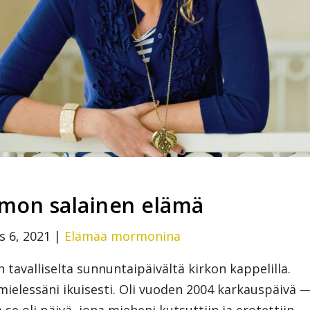
imon salainen elämä
s 6, 2021
|
Elämää mormonina
 tavalliselta sunnuntaipäivältä kirkon kappelilla.
 mielessäni ikuisesti. Oli vuoden 2004 karkauspäivä 