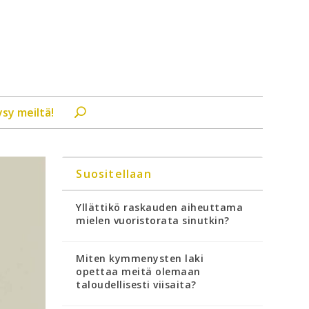
ysy meiltä!
Suositellaan
Yllättikö raskauden aiheuttama
mielen vuoristorata sinutkin?
Miten kymmenysten laki
opettaa meitä olemaan
taloudellisesti viisaita?