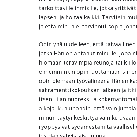
tarkoittaville ihmisille, jotka yritti
lapseni ja hoitaa kaikki. Tarvitsin mu
ja että minun ei tarvinnut sopia jo
Opin yhä uudelleen, että taivaallinen
jotka Hän on antanut minulle, jopa nii
hiomaan terävimpiä reunoja tai kiill
ennemminkin opin luottamaan siihen, 
opin olemaan työvälineenä Hänen käsi
sakramenttikokouksen jälkeen ja itkin
itseni liian nuoreksi ja kokemattomak
aikoja, kun unohdin, että vain Jumalan
minun täytyi keskittyä vain kuluvaan p
ryöppysivät sydämestäni taivaalliselle 
jos Hän vahvistaisi minua.