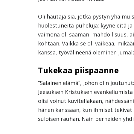
Oli hautajaisia, jotka pystyn yhä muis
huolestuneita puheluja; kyyneleitä ja
vaimona oli saamani mahdollisuus, a
kohtaan. Vaikka se oli vaikeaa, mikää
kanssa, työvälineenä oleminen Jumal
Tukekaa piispaanne
“Salainen elämä”, johon olin joutunut
Jeesuksen Kristuksen evankeliumista 
olisi voinut kuvitellakaan, nähdessän
hänen kanssaan, kun ihmiset tekivät 
suloisen rauhan. Näin perheiden yhd