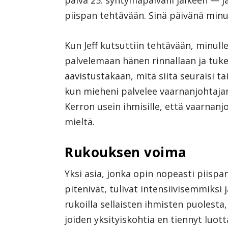
päivä 25. syntymäpäiväni jälkeen — ja 
piispan tehtävään. Sinä päivänä minu
Kun Jeff kutsuttiin tehtävään, minulle
palvelemaan hänen rinnallaan ja tuke
aavistustakaan, mitä siitä seuraisi tai
kun mieheni palvelee vaarnanjohtaja
Kerron usein ihmisille, että vaarnan
mieltä.
Rukouksen voima
Yksi asia, jonka opin nopeasti piisp
pitenivät, tulivat intensiivisemmiksi 
rukoilla sellaisten ihmisten puolesta,
joiden yksityiskohtia en tiennyt luot