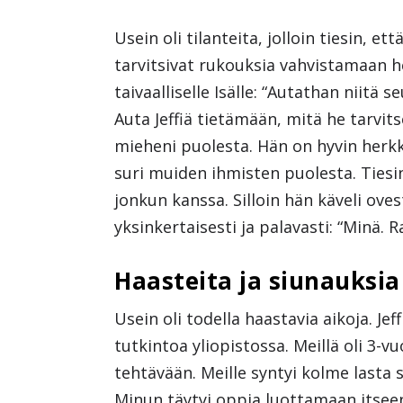
Usein oli tilanteita, jolloin tiesin, e
tarvitsivat rukouksia vahvistamaan hei
taivaalliselle Isälle: “Autathan niitä
Auta Jeffiä tietämään, mitä he tarvits
mieheni puolesta. Hän on hyvin herk
suri muiden ihmisten puolesta. Tiesin 
jonkun kanssa. Silloin hän käveli ove
yksinkertaisesti ja palavasti: “Minä. R
Haasteita ja siunauksia
Usein oli todella haastavia aikoja. Jef
tutkintoa yliopistossa. Meillä oli 3-v
tehtävään. Meille syntyi kolme lasta s
Minun täytyi oppia luottamaan itseen