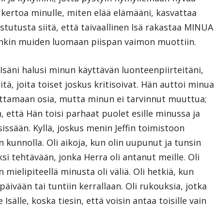
vät kertoa minulle, miten elää elämääni, kasvattaa
istutusta siitä, että taivaallinen Isä rakastaa MINUA
honkin muiden luomaan piispan vaimon muottiin.
 Isäni halusi minun käyttävän luonteenpiirteitäni,
tä, joita toiset joskus kritisoivat. Hän auttoi minua
ottamaan osia, mutta minun ei tarvinnut muuttua;
että Hän toisi parhaat puolet esille minussa ja
ssään. Kyllä, joskus menin Jeffin toimistoon
 kunnolla. Oli aikoja, kun olin uupunut ja tunsin
si tehtävään, jonka Herra oli antanut meille. Oli
 mielipiteellä minusta oli väliä. Oli hetkiä, kun
äivään tai tuntiin kerrallaan. Oli rukouksia, jotka
Isälle, koska tiesin, että voisin antaa toisille vain