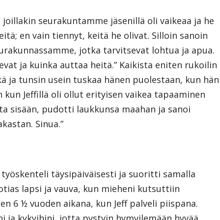
ttä joillakin seurakuntamme jäsenillä oli vaikeaa ja he
tä; en vain tiennyt, keitä he olivat. Silloin sanoin
 seurakunnassamme, jotka tarvitsevat lohtua ja apua.
evat ja kuinka auttaa heitä.” Kaikista eniten rukoilin
kä ja tunsin usein tuskaa hänen puolestaan, kun hän
kun Jeffillä oli ollut erityisen vaikea tapaaminen
sta sisään, pudotti laukkunsa maahan ja sanoi
akastan. Sinua.”
f työskenteli täysipäiväisesti ja suoritti samalla
uotias lapsi ja vauva, kun mieheni kutsuttiin
en 6 ½ vuoden aikana, kun Jeff palveli piispana.
i ja kykyihini, jotta pystyin hymyilemään hyvää