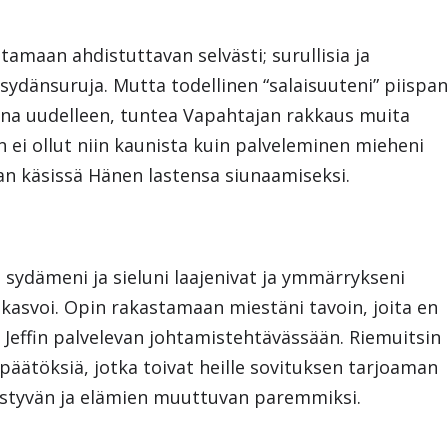
tamaan ahdistuttavan selvästi; surullisia ja
 sydänsuruja. Mutta todellinen “salaisuuteni” piispa
ina uudelleen, tuntea Vapahtajan rakkaus muita
n ei ollut niin kaunista kuin palveleminen mieheni
an käsissä Hänen lastensa siunaamiseksi.
: sydämeni ja sieluni laajenivat ja ymmärrykseni
kasvoi. Opin rakastamaan miestäni tavoin, joita en
i Jeffin palvelevan johtamistehtävässään. Riemuitsin
päätöksiä, jotka toivat heille sovituksen tarjoaman
istyvän ja elämien muuttuvan paremmiksi.