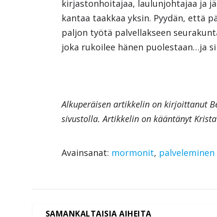
kirjastonhoitajaa, laulunjohtajaa ja 
kantaa taakkaa yksin. Pyydän, että p
paljon työtä palvellakseen seurakunt
joka rukoilee hänen puolestaan…ja si
Alkuperäisen artikkelin on kirjoittanut B
sivustolla. Artikkelin on kääntänyt Krist
Avainsanat:
mormonit
,
palveleminen