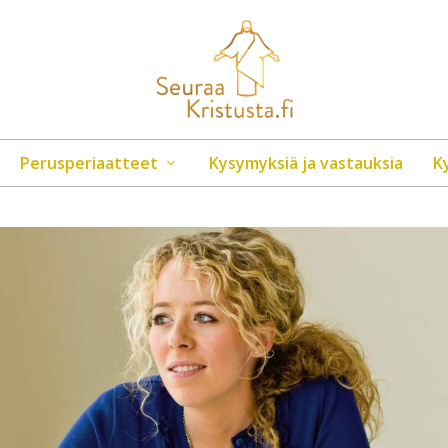
Perusperiaatteet
Kysymyksiä ja vastauksia
K