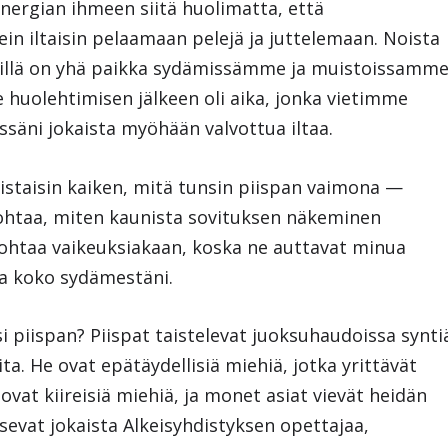
ergian ihmeen siitä huolimatta, että
in iltaisin pelaamaan pelejä ja juttelemaan. Noista
eillä on yhä paikka sydämissämme ja muistoissamme
uolehtimisen jälkeen oli aika, jonka vietimme
ssäni jokaista myöhään valvottua iltaa.
istaisin kaiken, mitä tunsin piispan vaimona —
ohtaa, miten kaunista sovituksen näkeminen
ohtaa vaikeuksiakaan, koska ne auttavat minua
a koko sydämestäni.
i piispan? Piispat taistelevat juoksuhaudoissa synti
a. He ovat epätäydellisiä miehiä, jotka yrittävät
 ovat kiireisiä miehiä, ja monet asiat vievät heidän
tsevat jokaista Alkeisyhdistyksen opettajaa,