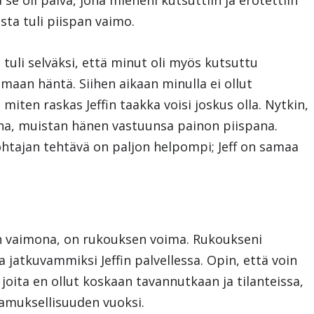
se oli päivä, jona mieheni kutsuttiin ja erotettiin
sta tuli piispan vaimo.
 tuli selväksi, että minut oli myös kutsuttu
maan häntä. Siihen aikaan minulla ei ollut
 miten raskas Jeffin taakka voisi joskus olla. Nytkin,
na, muistan hänen vastuunsa painon piispana.
johtajan tehtävä on paljon helpompi; Jeff on samaa
an vaimona, on rukouksen voima. Rukoukseni
ja jatkuvammiksi Jeffin palvellessa. Opin, että voin
 joita en ollut koskaan tavannutkaan ja tilanteissa,
tamuksellisuuden vuoksi.