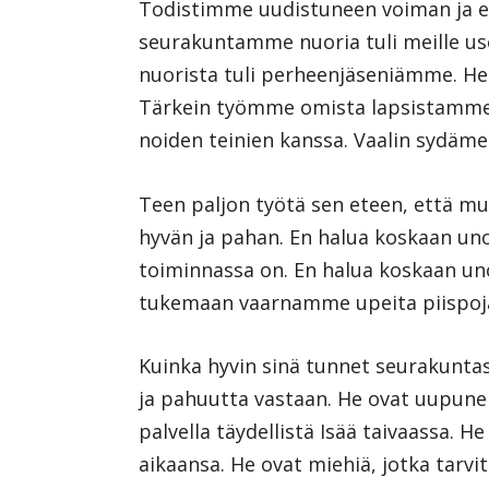
Todistimme uudistuneen voiman ja en
seurakuntamme nuoria tuli meille use
nuorista tuli perheenjäseniämme. H
Tärkein työmme omista lapsistamme h
noiden teinien kanssa. Vaalin sydäme
Teen paljon työtä sen eteen, että mu
hyvän ja pahan. En halua koskaan un
toiminnassa on. En halua koskaan un
tukemaan vaarnamme upeita piispoj
Kuinka hyvin sinä tunnet seurakuntas
ja pahuutta vastaan. He ovat uupuneit
palvella täydellistä Isää taivaassa. He
aikaansa. He ovat miehiä, jotka tarvi