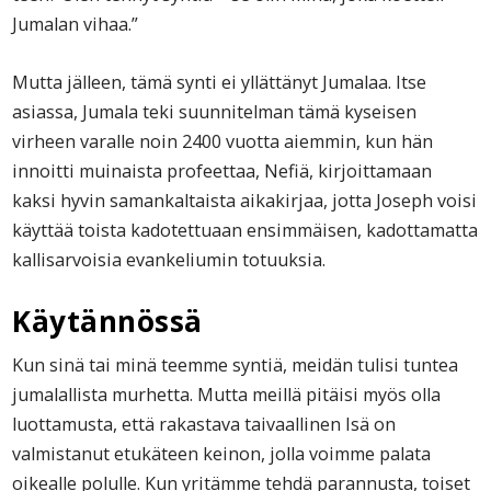
Jumalan vihaa.”
Mutta jälleen, tämä synti ei yllättänyt Jumalaa. Itse
asiassa, Jumala teki suunnitelman tämä kyseisen
virheen varalle noin 2400 vuotta aiemmin, kun hän
innoitti muinaista profeettaa, Nefiä, kirjoittamaan
kaksi hyvin samankaltaista aikakirjaa, jotta Joseph voisi
käyttää toista kadotettuaan ensimmäisen, kadottamatta
kallisarvoisia evankeliumin totuuksia.
Käytännössä
Kun sinä tai minä teemme syntiä, meidän tulisi tuntea
jumalallista murhetta. Mutta meillä pitäisi myös olla
luottamusta, että rakastava taivaallinen Isä on
valmistanut etukäteen keinon, jolla voimme palata
oikealle polulle. Kun yritämme tehdä parannusta, toiset