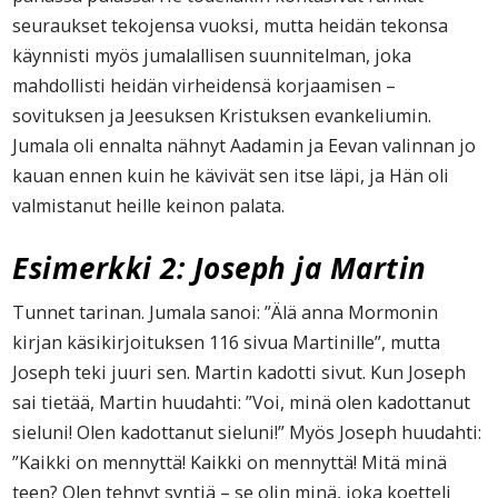
seuraukset tekojensa vuoksi, mutta heidän tekonsa
käynnisti myös jumalallisen suunnitelman, joka
mahdollisti heidän virheidensä korjaamisen –
sovituksen ja Jeesuksen Kristuksen evankeliumin.
Jumala oli ennalta nähnyt Aadamin ja Eevan valinnan jo
kauan ennen kuin he kävivät sen itse läpi, ja Hän oli
valmistanut heille keinon palata.
Esimerkki 2: Joseph ja Martin
Tunnet tarinan. Jumala sanoi: ”Älä anna Mormonin
kirjan käsikirjoituksen 116 sivua Martinille”, mutta
Joseph teki juuri sen. Martin kadotti sivut. Kun Joseph
sai tietää, Martin huudahti: ”Voi, minä olen kadottanut
sieluni! Olen kadottanut sieluni!” Myös Joseph huudahti:
”Kaikki on mennyttä! Kaikki on mennyttä! Mitä minä
teen? Olen tehnyt syntiä – se olin minä, joka koetteli