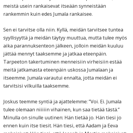
meistä usein rankaisevat itseään synneistään
rankemmin kuin edes Jumala rankaisee.
Sen ei tarvitse olla niin. Kyllä, meidän tarvitsee tuntea
syyllisyyttä ja meidän täytyy muuttua, mutta tulee myös
aika parannuksenteon jälkeen, jolloin meidän kuuluu
jättää mennyt taaksemme ja jatkaa eteenpäin.
Tarpeeton takertuminen menneisiin virheisiin estää
meitä jatkamasta eteenpäin uskossa Jumalaan ja
itseemme. Jumala varautui ennalta, jotta meidän ei
tarvitsisi vilkuilla taaksemme.
Joskus teemme syntiä ja ajattelemme: ”Voi. Ei. Jumala
tulee olemaan niiiiin vihainen, kun saa tietää tästä.”
Minulla on sinulle uutinen: Hän tietää jo. Hän tiesi jo
ennen kuin itse tiesit. Hän tiesi, että Aadam ja Eeva