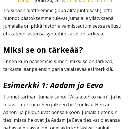
Tanja
|
joulu 26, 2018
|
Elämää mormonina
Toisinaan ajattelemme (jopa alitajuntaisesti), että
huonot päätöksemme tulevat Jumalalle yllätyksenä.
Jumalalla on pitkä historia valmistautumisessa reilusti
etukäteen lastensa synteihin. Ja se on tärkeää.
Miksi se on tärkeää?
Ennen kuin pääsemme siihen, miksi se on tärkeää,
tarkastellaanpa ensin paria valaisevaa esimerkkiä.
Esimerkki 1: Aadam ja Eeva
Tunnet tarinan. Jumala sanoi: ”Älkää tehkö näin”, ja he
tekivät juuri niin. Sen jälkeen he ”kuulivat Herran
äänen” ja piiloutuivat pensaikkoon. Jumala tietenkin
tiesi missä he ovat. Ja Aadam ja Eeva tiesivät olevansa
pahassa pulassa. He todellakin kohtasivat rankat