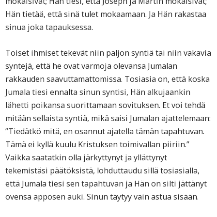
mokaisivat; Hän tiesi, että Joseph ja Martin mokaisivat;
Hän tietää, että sinä tulet mokaamaan. Ja Hän rakastaa
sinua joka tapauksessa.
Toiset ihmiset tekevät niin paljon syntiä tai niin vakavia
syntejä, että he ovat varmoja olevansa Jumalan
rakkauden saavuttamattomissa. Tosiasia on, että koska
Jumala tiesi ennalta sinun syntisi, Hän alkujaankin
lähetti poikansa suorittamaan sovituksen. Et voi tehdä
mitään sellaista syntiä, mikä saisi Jumalan ajattelemaan:
”Tiedätkö mitä, en osannut ajatella tämän tapahtuvan.
Tämä ei kyllä kuulu Kristuksen toimivallan piiriin.”
Vaikka saatatkin olla järkyttynyt ja yllättynyt
tekemistäsi päätöksistä, lohduttaudu sillä tosiasialla,
että Jumala tiesi sen tapahtuvan ja Hän on silti jättänyt
ovensa apposen auki. Sinun täytyy vain astua sisään.