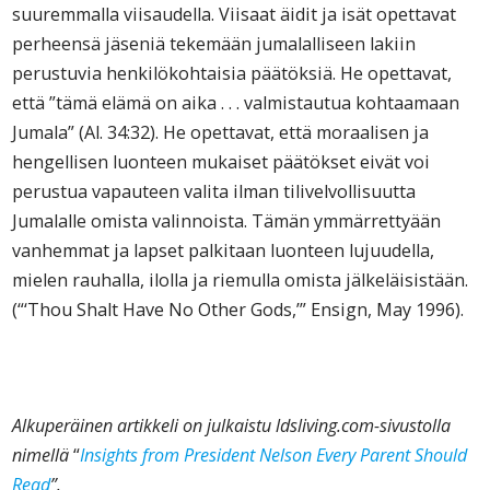
suuremmalla viisaudella. Viisaat äidit ja isät opettavat
perheensä jäseniä tekemään jumalalliseen lakiin
perustuvia henkilökohtaisia päätöksiä. He opettavat,
että ”tämä elämä on aika . . . valmistautua kohtaamaan
Jumala” (Al. 34:32). He opettavat, että moraalisen ja
hengellisen luonteen mukaiset päätökset eivät voi
perustua vapauteen valita ilman tilivelvollisuutta
Jumalalle omista valinnoista. Tämän ymmärrettyään
vanhemmat ja lapset palkitaan luonteen lujuudella,
mielen rauhalla, ilolla ja riemulla omista jälkeläisistään.
(“‘Thou Shalt Have No Other Gods,’” Ensign, May 1996).
Alkuperäinen artikkeli on julkaistu ldsliving.com-sivustolla
nimellä
“
Insights from President Nelson Every Parent Should
Read
”.