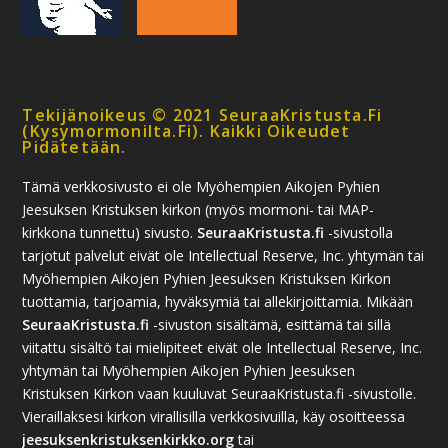
Tekijänoikeus © 2021 SeuraaKristusta.fi
(kysymormonilta.fi). Kaikki Oikeudet
Pidätetään.
Tämä verkkosivusto ei ole Myöhempien Aikojen Pyhien
Jeesuksen Kristuksen kirkon (myös mormoni- tai MAP-
kirkkona tunnettu) sivusto.
SeuraaKristusta.fi
-sivustolla
tarjotut palvelut eivät ole Intellectual Reserve, Inc. yhtymän tai
Myöhempien Aikojen Pyhien Jeesuksen Kristuksen Kirkon
tuottamia, tarjoamia, hyväksymiä tai allekirjoittamia. Mikään
SeuraaKristusta.fi
-sivuston sisältämä, esittämä tai sillä
viitattu sisältö tai mielipiteet eivät ole Intellectual Reserve, Inc.
yhtymän tai Myöhempien Aikojen Pyhien Jeesuksen
Kristuksen Kirkon vaan kuuluvat SeuraaKristusta.fi -sivustolle.
Vieraillaksesi kirkon virallisilla verkkosivuilla, käy osoitteessa
jeesuksenkristuksenkirkko.org
tai