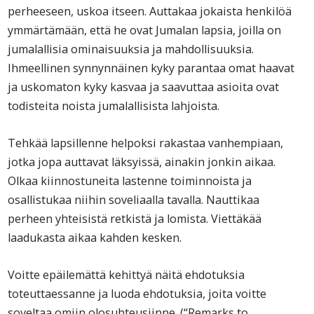
perheeseen, uskoa itseen. Auttakaa jokaista henkilöä
ymmärtämään, että he ovat Jumalan lapsia, joilla on
jumalallisia ominaisuuksia ja mahdollisuuksia.
Ihmeellinen synnynnäinen kyky parantaa omat haavat
ja uskomaton kyky kasvaa ja saavuttaa asioita ovat
todisteita noista jumalallisista lahjoista.
Tehkää lapsillenne helpoksi rakastaa vanhempiaan,
jotka jopa auttavat läksyissä, ainakin jonkin aikaa.
Olkaa kiinnostuneita lastenne toiminnoista ja
osallistukaa niihin soveliaalla tavalla. Nauttikaa
perheen yhteisistä retkistä ja lomista. Viettäkää
laadukasta aikaa kahden kesken.
Voitte epäilemättä kehittyä näitä ehdotuksia
toteuttaessanne ja luoda ehdotuksia, joita voitte
soveltaa omiin olosuhteusiinne. (“Remarks to