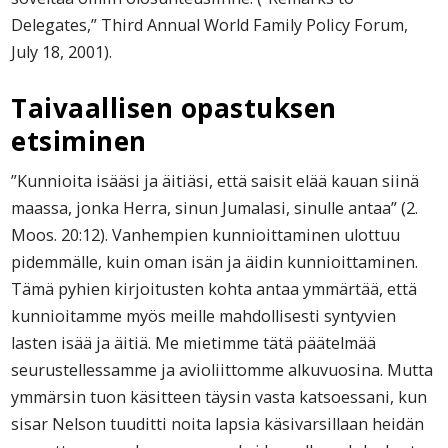
Delegates,” Third Annual World Family Policy Forum,
July 18, 2001).
Taivaallisen opastuksen
etsiminen
”Kunnioita isääsi ja äitiäsi, että saisit elää kauan siinä
maassa, jonka Herra, sinun Jumalasi, sinulle antaa” (2.
Moos. 20:12). Vanhempien kunnioittaminen ulottuu
pidemmälle, kuin oman isän ja äidin kunnioittaminen.
Tämä pyhien kirjoitusten kohta antaa ymmärtää, että
kunnioitamme myös meille mahdollisesti syntyvien
lasten isää ja äitiä. Me mietimme tätä päätelmää
seurustellessamme ja avioliittomme alkuvuosina. Mutta
ymmärsin tuon käsitteen täysin vasta katsoessani, kun
sisar Nelson tuuditti noita lapsia käsivarsillaan heidän