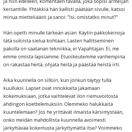
ja niin edelleen, komentaen tavalla, joka sopisi armeijan
kersantille. Yhtäkkiä hän kallisti päätään sivulle, katsoi
minua mietteliäästi ja sanoi: ”Isi, omistatko minut?”
Hän opetti minulle tärkeän asian. Käytin pakkokeinoja
tätä suloista sielua kohtaan. Lasten hallitseminen
pakolla on saatanan tekniikka, ei Vapahtajan. Ei, me
emme omista lapsiamme. Etuoikeutemme vanhempina
on rakastaa heitä, ohjata heitä ja päästää heistä irti.
Aika kuunnella on silloin, kun jonkun täytyy tulla
kuulluksi. Lapset ovat innokkaita jakamaan
kokemuksiaan, jotka vaihtelevat ilon riemuvoitosta
ahdingon koettelemuksiin. Olemmeko halukkaita
kuuntelemaan? Jos he yrittävät ilmaista kärsimystään,
onko meidän mahdollista kuunnella avoimesti
järkyttävää kokemusta järkyttymättä itse? Voimmeko