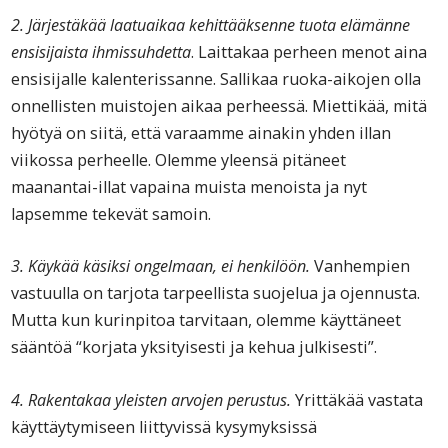
2. Järjestäkää laatuaikaa kehittääksenne tuota elämänne
ensisijaista ihmissuhdetta
. Laittakaa perheen menot aina
ensisijalle kalenterissanne. Sallikaa ruoka-aikojen olla
onnellisten muistojen aikaa perheessä. Miettikää, mitä
hyötyä on siitä, että varaamme ainakin yhden illan
viikossa perheelle. Olemme yleensä pitäneet
maanantai-illat vapaina muista menoista ja nyt
lapsemme tekevät samoin.
3. Käykää käsiksi ongelmaan, ei henkilöön.
Vanhempien
vastuulla on tarjota tarpeellista suojelua ja ojennusta.
Mutta kun kurinpitoa tarvitaan, olemme käyttäneet
sääntöä “korjata yksityisesti ja kehua julkisesti”.
4. Rakentakaa yleisten arvojen perustus.
Yrittäkää vastata
käyttäytymiseen liittyvissä kysymyksissä