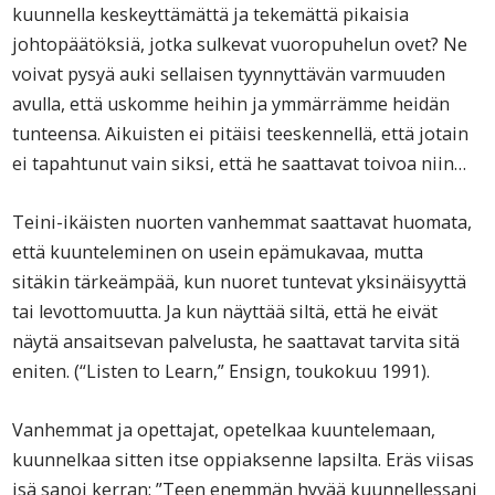
kuunnella keskeyttämättä ja tekemättä pikaisia
johtopäätöksiä, jotka sulkevat vuoropuhelun ovet? Ne
voivat pysyä auki sellaisen tyynnyttävän varmuuden
avulla, että uskomme heihin ja ymmärrämme heidän
tunteensa. Aikuisten ei pitäisi teeskennellä, että jotain
ei tapahtunut vain siksi, että he saattavat toivoa niin…
Teini-ikäisten nuorten vanhemmat saattavat huomata,
että kuunteleminen on usein epämukavaa, mutta
sitäkin tärkeämpää, kun nuoret tuntevat yksinäisyyttä
tai levottomuutta. Ja kun näyttää siltä, että he eivät
näytä ansaitsevan palvelusta, he saattavat tarvita sitä
eniten. (“Listen to Learn,” Ensign, toukokuu 1991).
Vanhemmat ja opettajat, opetelkaa kuuntelemaan,
kuunnelkaa sitten itse oppiaksenne lapsilta. Eräs viisas
isä sanoi kerran: ”Teen enemmän hyvää kuunnellessani