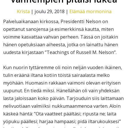
Krista
|
joulu 29, 2018
|
Elämää mormonina
Palveluaikanaan kirkossa, Presidentti Nelson on
opettanut sanojensa ja esimerkkinsä kautta, miten
voimme kasvattaa vahvan perheen. Tässä on joitakin
hänen opetuksiaan aiheesta, jotka on lainattu hänen
uudesta kirjastaan ”Teachings of Russell M. Nelson”.
Kun nuorin tyttäremme oli noin neljän vuoden ikäinen,
tulin eräänä iltana kotiin töistä sairaalasta melko
myöhään. Huomasin rakkaan vaimoni olevan erityisen
uupunut. En tiedä miksi. Hänellähän oli vain yhdeksän
lasta jaloissaan koko päivän. Tarjouduin siis laittamaan
nelivuotiaan valmiiksi nukkumaanmenoa varten. Aloin
käskeä häntä: ”Ota vaatteet päältäsi; ripusta ne; laita
yöpuku päällesi; harjaa hampaasi; pidä iltarukouksesi”