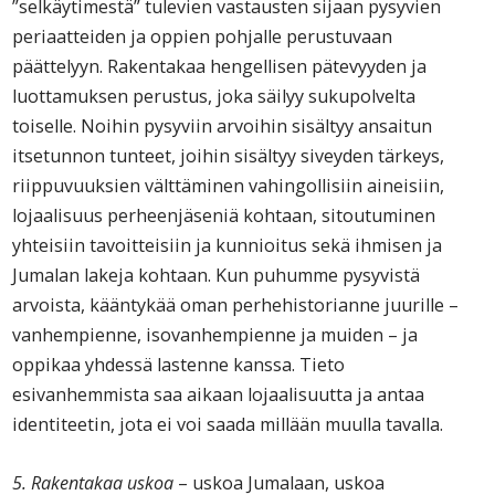
”selkäytimestä” tulevien vastausten sijaan pysyvien
periaatteiden ja oppien pohjalle perustuvaan
päättelyyn. Rakentakaa hengellisen pätevyyden ja
luottamuksen perustus, joka säilyy sukupolvelta
toiselle. Noihin pysyviin arvoihin sisältyy ansaitun
itsetunnon tunteet, joihin sisältyy siveyden tärkeys,
riippuvuuksien välttäminen vahingollisiin aineisiin,
lojaalisuus perheenjäseniä kohtaan, sitoutuminen
yhteisiin tavoitteisiin ja kunnioitus sekä ihmisen ja
Jumalan lakeja kohtaan. Kun puhumme pysyvistä
arvoista, kääntykää oman perhehistorianne juurille –
vanhempienne, isovanhempienne ja muiden – ja
oppikaa yhdessä lastenne kanssa. Tieto
esivanhemmista saa aikaan lojaalisuutta ja antaa
identiteetin, jota ei voi saada millään muulla tavalla.
5. Rakentakaa uskoa
– uskoa Jumalaan, uskoa