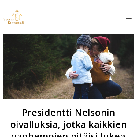
Presidentti Nelsonin
oivalluksia, jotka kaikkien
vanhempien pitäisi lukea