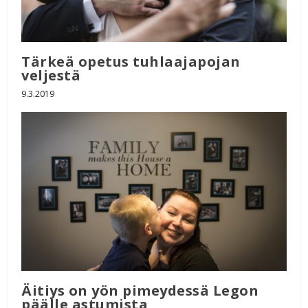
Tärkeä opetus tuhlaajapojan
veljestä
9.3.2019
Äitiys on yön pimeydessä Legon
päälle astumista