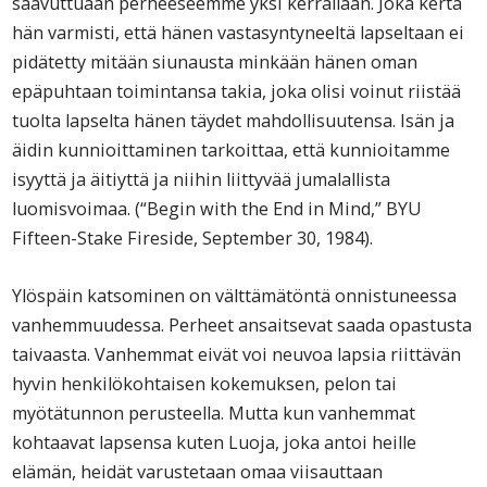
saavuttuaan perheeseemme yksi kerrallaan. Joka kerta
hän varmisti, että hänen vastasyntyneeltä lapseltaan ei
pidätetty mitään siunausta minkään hänen oman
epäpuhtaan toimintansa takia, joka olisi voinut riistää
tuolta lapselta hänen täydet mahdollisuutensa. Isän ja
äidin kunnioittaminen tarkoittaa, että kunnioitamme
isyyttä ja äitiyttä ja niihin liittyvää jumalallista
luomisvoimaa. (“Begin with the End in Mind,” BYU
Fifteen-Stake Fireside, September 30, 1984).
Ylöspäin katsominen on välttämätöntä onnistuneessa
vanhemmuudessa. Perheet ansaitsevat saada opastusta
taivaasta. Vanhemmat eivät voi neuvoa lapsia riittävän
hyvin henkilökohtaisen kokemuksen, pelon tai
myötätunnon perusteella. Mutta kun vanhemmat
kohtaavat lapsensa kuten Luoja, joka antoi heille
elämän, heidät varustetaan omaa viisauttaan