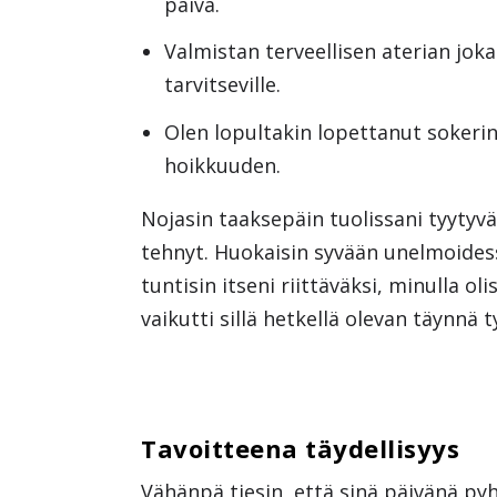
päivä.
Valmistan terveellisen aterian joka
tarvitseville.
Olen lopultakin lopettanut sokerin
hoikkuuden.
Nojasin taaksepäin tuolissani tyytyvä
tehnyt. Huokaisin syvään unelmoidessa
tuntisin itseni riittäväksi, minulla ol
vaikutti sillä hetkellä olevan täynnä 
Tavoitteena täydellisyys
Vähänpä tiesin, että sinä päivänä p