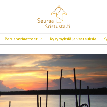
Perusperiaatteet
Kysymyksiä ja vastauksia
K