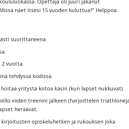
oululuokassa. Opettaja oli juuri jakanut
”Missä näet itsesi 15 vuoden kuluttua?” Helppoa.
sti suorittaneena.
sa.
n 2 vuotta.
önä tehdyssä kodissa.
hoitaa yritystä kotoa käsin (kun lapset nukkuvat).
ello viiden treenini jälkeen (harjoittelen triathlonej
apset heräävät.
irjoitusten opiskeluhetken ja rukouksen joka