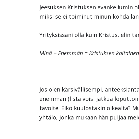
Jeesuksen Kristuksen evankeliumin ol
miksi se ei toiminut minun kohdallan
Yrityksissäni olla kuin Kristus, eli
Minä + Enemmän = Kristuksen kaltaine
Jos olen kärsivällisempi, anteeksian
enemmän (lista voisi jatkua loputtomi
tavoite. Eikö kuulostakin oikealta? Mu
yhtälö, jonka mukaan hän puijaa mei