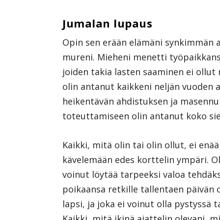
Jumalan lupaus
Opin sen erään elämäni synkimmän aja
mureni. Mieheni menetti työpaikkansa
joiden takia lasten saaminen ei ollut 
olin antanut kaikkeni neljän vuoden a
heikentävän ahdistuksen ja masennuk
toteuttamiseen olin antanut koko sielu
Kaikki, mitä olin tai olin ollut, ei enä
kävelemään edes korttelin ympäri. Olin
voinut löytää tarpeeksi valoa tehdäkse
poikaansa retkille tallentaen päivän onn
lapsi, ja joka ei voinut olla pystyss
Kaikki, mitä ikinä ajattelin olevani, m