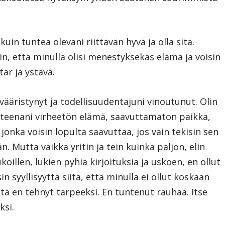
n tuntea olevani riittävän hyvä ja olla sitä.
in, että minulla olisi menestyksekäs elämä ja voisin
ytär ja ystävä.
vääristynyt ja todellisuudentajuni vinoutunut. Olin
oitteenani virheetön elämä, saavuttamaton paikka,
jonka voisin lopulta saavuttaa, jos vain tekisin sen
n. Mutta vaikka yritin ja tein kuinka paljon, elin
koillen, lukien pyhiä kirjoituksia ja uskoen, en ollut
n syyllisyyttä siitä, että minulla ei ollut koskaan
ttä en tehnyt tarpeeksi. En tuntenut rauhaa. Itse
ksi.