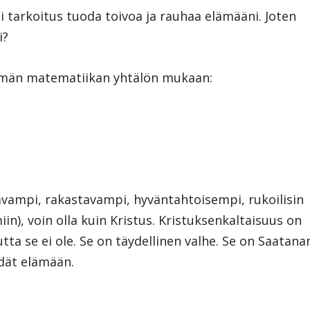
i tarkoitus tuoda toivoa ja rauhaa elämääni. Joten
i?
n tämän matematiikan yhtälön mukaan:
n
tavampi, rakastavampi, hyväntahtoisempi, rukoilisin
in), voin olla kuin Kristus. Kristuksenkaltaisuus on
tta se ei ole. Se on täydellinen valhe. Se on Saatana
dät elämään.