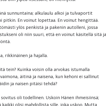
ä sunnuntaina; alkulaulu alkoi ja tulvaportit
i pitkin. En voinut lopettaa. En voinut hengittää.
ttömästi ylös penkistä ja pakenin autolleni, jossa
tukseni oli niin suuri, että en voinut käsitellä sitä j
öntä.
, rikkinäinen ja hajalla.
mitä tein? Kuinka voisin olla arvokas istumalla
vaimona, äitinä ja naisena, kun kehoni ei sallinut
idin ja naisen pitäisi tehdä?
 sovitus oli todellinen. Uskoin Hänen ihmeisiinsä;
aikki olisi mahdollista sille, joka uskoo. Mutta