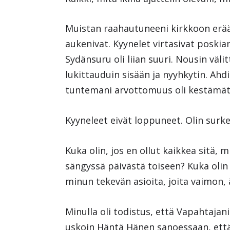
Muistan raahautuneeni kirkkoon erään
aukenivat. Kyynelet virtasivat poskian
Sydänsuru oli liian suuri. Nousin väli
lukittauduin sisään ja nyyhkytin. Ahdis
tuntemani arvottomuus oli kestämät
Kyyneleet eivät loppuneet. Olin surkea
Kuka olin, jos en ollut kaikkea sitä, 
sängyssä päivästä toiseen? Kuka olin 
minun tekevän asioita, joita vaimon, ä
Minulla oli todistus, että Vapahtajani
uskoin Häntä Hänen sanoessaan, että k