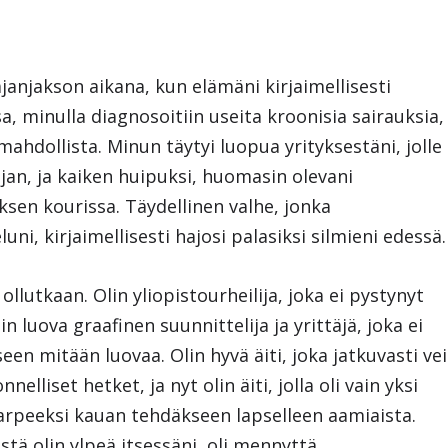
njakson aikana, kun elämäni kirjaimellisesti
, minulla diagnosoitiin useita kroonisia sairauksia,
mahdollista. Minun täytyi luopua yrityksestäni, jolle
jan, ja kaiken huipuksi, huomasin olevani
sen kourissa. Täydellinen valhe, jonka
ni, kirjaimellisesti hajosi palasiksi silmieni edessä.
ä ollutkaan. Olin yliopistourheilija, joka ei pystynyt
 luova graafinen suunnittelija ja yrittäjä, joka ei
en mitään luovaa. Olin hyvä äiti, joka jatkuvasti vei
elliset hetket, ja nyt olin äiti, jolla oli vain yksi
ä tarpeeksi kauan tehdäkseen lapselleen aamiaista.
istä olin ylpeä itsessäni, oli mennyttä.