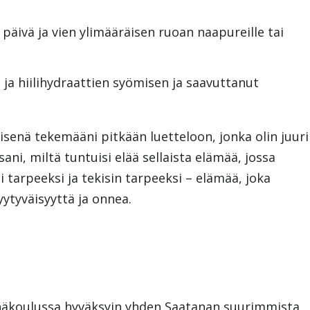
 päivä ja vien ylimääräisen ruoan naapureille tai
 ja hiilihydraattien syömisen ja saavuttanut
isenä tekemääni pitkään luetteloon, jonka olin juuri
ni, miltä tuntuisi elää sellaista elämää, jossa
isi tarpeeksi ja tekisin tarpeeksi – elämää, joka
tyytyväisyyttä ja onnea.
yhäkoulussa hyväksyin yhden Saatanan suurimmista