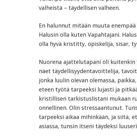
valheista – täydellisen valheen.
En halunnut mitään muuta enempää kui
Halusin olla kuten Vapahtajani. Halus
olla hyvä kristitty, opiskelija, sisar, t
Nuorena ajattelutapani oli kuitenkin 
näet täydellisyydentavoittelija, tav
jonka luulin olevan olemassa, paikka, 
eteen työtä tarpeeksi lujasti ja pitkää
kristillisen tarkistuslistani mukaan ru
onnellinen. Olin stressaantunut. Tunsi
tarpeeksi aikaa mihinkään, ja siitä, e
asiassa, tunsin itseni täydeksi luuseri