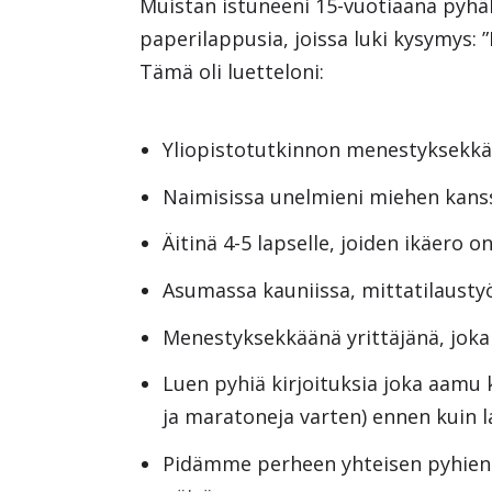
Muistan istuneeni 15-vuotiaana pyhäk
paperilappusia, joissa luki kysymys: 
Tämä oli luetteloni:
Yliopistotutkinnon menestyksekkää
Naimisissa unelmieni miehen kans
Äitinä 4-5 lapselle, joiden ikäero o
Asumassa kauniissa, mittatilausty
Menestyksekkäänä yrittäjänä, joka 
Luen pyhiä kirjoituksia joka aamu k
ja maratoneja varten) ennen kuin l
Pidämme perheen yhteisen pyhien k