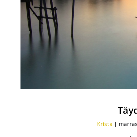
Täyd
Krista
|
marras