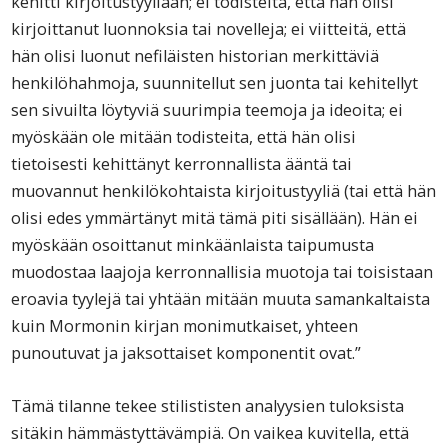
kehitti kirjoitustyyliään; ei todisteita, että hän olisi
kirjoittanut luonnoksia tai novelleja; ei viitteitä, että
hän olisi luonut nefiläisten historian merkittäviä
henkilöhahmoja, suunnitellut sen juonta tai kehitellyt
sen sivuilta löytyviä suurimpia teemoja ja ideoita; ei
myöskään ole mitään todisteita, että hän olisi
tietoisesti kehittänyt kerronnallista ääntä tai
muovannut henkilökohtaista kirjoitustyyliä (tai että hän
olisi edes ymmärtänyt mitä tämä piti sisällään). Hän ei
myöskään osoittanut minkäänlaista taipumusta
muodostaa laajoja kerronnallisia muotoja tai toisistaan
eroavia tyylejä tai yhtään mitään muuta samankaltaista
kuin Mormonin kirjan monimutkaiset, yhteen
punoutuvat ja jaksottaiset komponentit ovat.”
Tämä tilanne tekee stilististen analyysien tuloksista
sitäkin hämmästyttävämpiä. On vaikea kuvitella, että