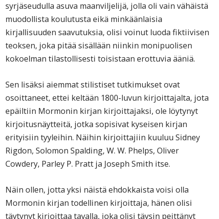
syrjäseudulla asuva maanviljelijä, jolla oli vain vähäistä
muodollista koulutusta eikä minkäänlaisia
kirjallisuuden saavutuksia, olisi voinut luoda fiktiivisen
teoksen, joka pitää sisällään niinkin monipuolisen
kokoelman tilastollisesti toisistaan erottuvia ääniä.
Sen lisäksi aiemmat stilistiset tutkimukset ovat
osoittaneet, ettei keltään 1800-luvun kirjoittajalta, jota
epäiltiin Mormonin kirjan kirjoittajaksi, ole löytynyt
kirjoitusnäytteitä, jotka sopisivat kyseisen kirjan
erityisiin tyyleihin. Näihin kirjoittajiin kuuluu Sidney
Rigdon, Solomon Spalding, W. W. Phelps, Oliver
Cowdery, Parley P. Pratt ja Joseph Smith itse.
Näin ollen, jotta yksi näistä ehdokkaista voisi olla
Mormonin kirjan todellinen kirjoittaja, hänen olisi
täytynyt kirjoittaa tavalla, joka olisi täysin peittänyt