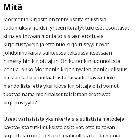
Mitä
Mormonin kirjasta on tehty useita stilistisiä
tutkimuksia, joiden yhteen kerätyt tulokset osoittavat
siinä esiintyvän monia toisistaan erottuvia
kirjoitustyylejä ja että nuo kirjoitustyylit ovat
johdonmukaisia suhteessa tekstissä itsessään
nimettyihin kirjoittajiin. On kuitenkin luonnollista
pohtia, onko Mormonin kirjan tyylien monipuolisuus
millään lailla ainutlaatuista tai vaikuttavaa. Onko
mahdollista, että yksi luova kirjoittaja olisi voinut
tuottaa nämä moninaiset toisistaan erottuvat
kirjoitustyylit?
Useat varhaisista yksinkertaisia stilistisiä metodeja
käyttävistä tutkimuksista esittivät, että taitavan
kirjoittajan on todellakin mahdollista luoda monia