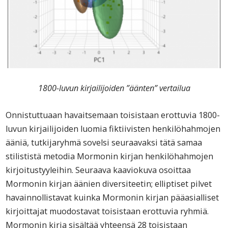
1800-luvun kirjailijoiden ”äänten” vertailua
Onnistuttuaan havaitsemaan toisistaan erottuvia 1800-
luvun kirjailijoiden luomia fiktiivisten henkilöhahmojen
ääniä, tutkijaryhmä sovelsi seuraavaksi tätä samaa
stilististä metodia Mormonin kirjan henkilöhahmojen
kirjoitustyyleihin. Seuraava kaaviokuva osoittaa
Mormonin kirjan äänien diversiteetin; elliptiset pilvet
havainnollistavat kuinka Mormonin kirjan pääasialliset
kirjoittajat muodostavat toisistaan erottuvia ryhmiä.
Mormonin kirja sisältää yhteensä 28 toisistaan