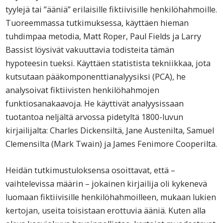
tyylejä tai ”ääniä” erilaisille fiktiivisille henkilöhahmoille.
Tuoreemmassa tutkimuksessa, käyttäen hieman
tuhdimpaa metodia, Matt Roper, Paul Fields ja Larry
Bassist löysivät vakuuttavia todisteita tämän
hypoteesin tueksi. Käyttäen statistista tekniikkaa, jota
kutsutaan pääkomponenttianalyysiksi (PCA), he
analysoivat fiktiivisten henkilöhahmojen
funktiosanakaavoja. He käyttivät analyysissaan
tuotantoa neljältä arvossa pidetyltä 1800-luvun
kirjailijalta: Charles Dickensiltä, Jane Austenilta, Samuel
Clemensilta (Mark Twain) ja James Fenimore Cooperilta.
Heidän tutkimustuloksensa osoittavat, että –
vaihtelevissa määrin – jokainen kirjailija oli kykenevä
luomaan fiktiivisille henkilöhahmoilleen, mukaan lukien
kertojan, useita toisistaan erottuvia ääniä. Kuten alla