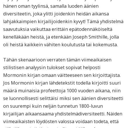
hänen oman tyylinsä, samalla luoden äänien
diversiteetin, joka ylitti joidenkin heidän aikansa
lahjakkaimpien kirjailijoidenkin kyvyt! Tämä yhdistelmä
saavutuksia vaikuttaa erittäin epätodennäköiseltä
kenelläkään heistä, ja etenkään Joseph Smithille, jolla
oli heistä kaikkein vähiten koulutusta tai kokemusta.
Tähän skenaarioon verraten tämän viimeaikaisen
stilistisen analyysin tulokset sopivat helposti
Mormonin kirjan omaan väitteeseen sen kirjoittajista.
Jos Mormonin kirjan lähdetekstit todella kirjoitti suuri
määrä muinaisia profeettoja 1000 vuoden aikana, niin
se luonnollisesti selittäisi miksi sen äänien diversiteetti
on suurempi kuin neljän tunnetun 1800-luvun
kirjailijan aikaansaama yhdistelmädiversiteetti. Näiden
viimeaikaisten löydösten valossa voidaan todeta, että