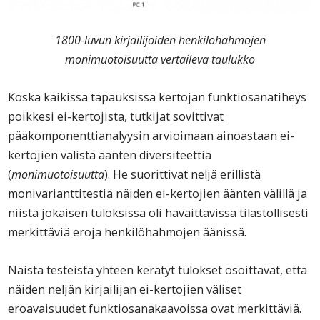
1800-luvun kirjailijoiden henkilöhahmojen
monimuotoisuutta vertaileva taulukko
Koska kaikissa tapauksissa kertojan funktiosanatiheys
poikkesi ei-kertojista, tutkijat sovittivat
pääkomponenttianalyysin arvioimaan ainoastaan ei-
kertojien välistä äänten diversiteettiä
(
monimuotoisuutta
). He suorittivat neljä erillistä
monivarianttitestiä näiden ei-kertojien äänten välillä ja
niistä jokaisen tuloksissa oli havaittavissa tilastollisesti
merkittäviä eroja henkilöhahmojen äänissä.
Näistä testeistä yhteen kerätyt tulokset osoittavat, että
näiden neljän kirjailijan ei-kertojien väliset
eroavaisuudet funktiosanakaavoissa ovat merkittäviä.