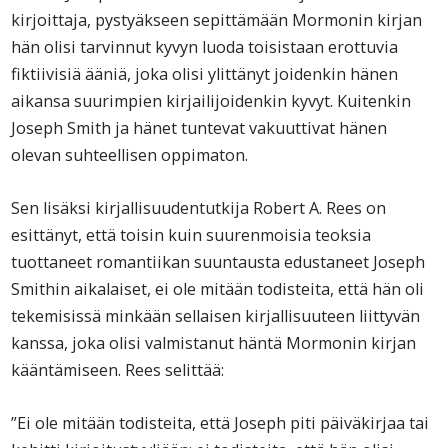
kirjoittaja, pystyäkseen sepittämään Mormonin kirjan
hän olisi tarvinnut kyvyn luoda toisistaan erottuvia
fiktiivisiä ääniä, joka olisi ylittänyt joidenkin hänen
aikansa suurimpien kirjailijoidenkin kyvyt. Kuitenkin
Joseph Smith ja hänet tuntevat vakuuttivat hänen
olevan suhteellisen oppimaton.
Sen lisäksi kirjallisuudentutkija Robert A. Rees on
esittänyt, että toisin kuin suurenmoisia teoksia
tuottaneet romantiikan suuntausta edustaneet Joseph
Smithin aikalaiset, ei ole mitään todisteita, että hän oli
tekemisissä minkään sellaisen kirjallisuuteen liittyvän
kanssa, joka olisi valmistanut häntä Mormonin kirjan
kääntämiseen. Rees selittää:
”Ei ole mitään todisteita, että Joseph piti päiväkirjaa tai