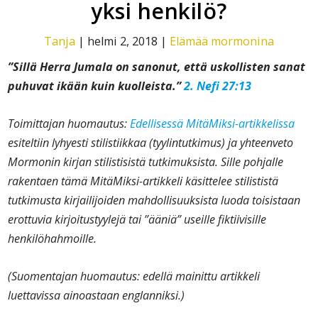
yksi henkilö?
Tanja
|
helmi 2, 2018
|
Elämää mormonina
”Sillä Herra Jumala on sanonut, että uskollisten sanat
puhuvat ikään kuin kuolleista.”
2. Nefi 27:13
Toimittajan huomautus:
Edellisessä MitäMiksi-artikkelissa
esiteltiin lyhyesti stilistiikkaa (tyylintutkimus) ja yhteenveto
Mormonin kirjan stilistisistä tutkimuksista. Sille pohjalle
rakentaen tämä MitäMiksi-artikkeli käsittelee stilististä
tutkimusta kirjailijoiden mahdollisuuksista luoda toisistaan
erottuvia kirjoitustyylejä tai ”ääniä” useille fiktiivisille
henkilöhahmoille.
(Suomentajan huomautus: edellä mainittu artikkeli
luettavissa ainoastaan englanniksi.)