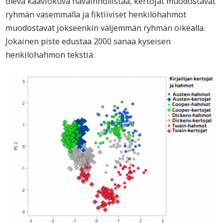
oleva kaaviokuva havainnollistaa, kertojat muodostavat
ryhmän vasemmalla ja fiktiiviset henkilöhahmot
muodostavat jokseenkin väljemmän ryhmän oikealla.
Jokainen piste edustaa 2000 sanaa kyseisen
henkilöhahmon tekstiä.