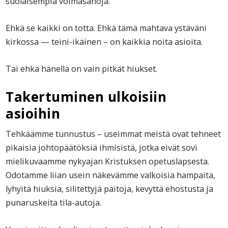
suolaisempia voimasanoja.
Ehkä se kaikki on totta. Ehkä tämä mahtava ystäväni
kirkossa — teini-ikäinen – on kaikkia noita asioita.
Tai ehkä hänellä on vain pitkät hiukset.
Takertuminen ulkoisiin
asioihin
Tehkäämme tunnustus – useimmat meistä ovat tehneet
pikaisia johtopäätöksiä ihmisistä, jotka eivät sovi
mielikuvaamme nykyajan Kristuksen opetuslapsesta.
Odotamme liian usein näkevämme valkoisia hampaita,
lyhyitä hiuksia, silitettyjä paitoja, kevyttä ehostusta ja
punaruskeita tila-autoja.