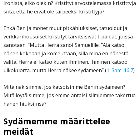
Ironista, eikö olekin? Kristityt arvostelemassa kristittyjä
siitä, että he eivät ole tarpeeksi kristittyjä?
Ehkä Ben ja monet muut pitkähiuksiset, tatuoidut ja
verkkarihousuiset kristityt tarvitsisivat t-paidat, joissa
sanotaan: ”Mutta Herra sanoi Samuelille: ”Älä katso
hänen kokoaan ja komeuttaan, sillä minä en hänestä
välitä. Herra ei katso kuten ihminen. Ihminen katsoo
ulkokuorta, mutta Herra näkee sydämeen” (
1. Sam. 16:7
).
Mitä näkisimme, jos katsoisimme Benin sydämeen?
Mitä löytäisimme, jos emme antaisi silmiemme takertua
hänen hiuksiinsa?
Sydämemme määrittelee
meidät