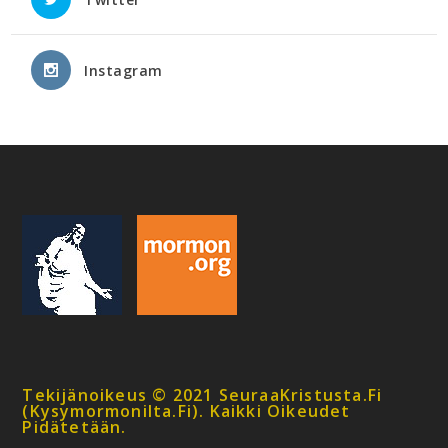
Instagram
Tekijänoikeus © 2021 SeuraaKristusta.fi
(kysymormonilta.fi). Kaikki Oikeudet
Pidätetään.