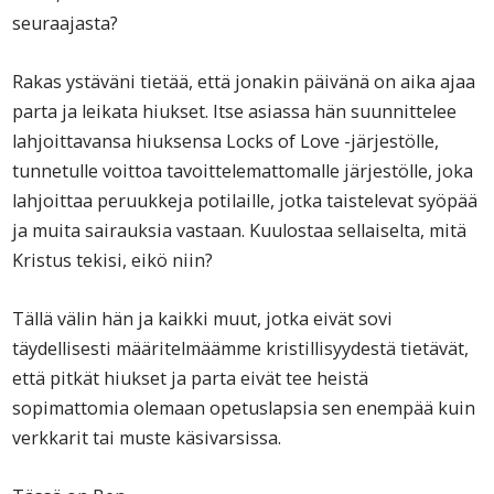
seuraajasta?
Rakas ystäväni tietää, että jonakin päivänä on aika ajaa
parta ja leikata hiukset. Itse asiassa hän suunnittelee
lahjoittavansa hiuksensa Locks of Love -järjestölle,
tunnetulle voittoa tavoittelemattomalle järjestölle, joka
lahjoittaa peruukkeja potilaille, jotka taistelevat syöpää
ja muita sairauksia vastaan. Kuulostaa sellaiselta, mitä
Kristus tekisi, eikö niin?
Tällä välin hän ja kaikki muut, jotka eivät sovi
täydellisesti määritelmäämme kristillisyydestä tietävät,
että pitkät hiukset ja parta eivät tee heistä
sopimattomia olemaan opetuslapsia sen enempää kuin
verkkarit tai muste käsivarsissa.