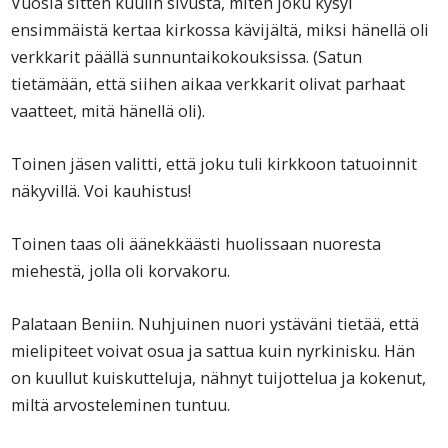
Vuosia sitten kuulin sivusta, miten joku kysyi
ensimmäistä kertaa kirkossa kävijältä, miksi hänellä oli
verkkarit päällä sunnuntaikokouksissa. (Satun
tietämään, että siihen aikaa verkkarit olivat parhaat
vaatteet, mitä hänellä oli).
Toinen jäsen valitti, että joku tuli kirkkoon tatuoinnit
näkyvillä. Voi kauhistus!
Toinen taas oli äänekkäästi huolissaan nuoresta
miehestä, jolla oli korvakoru.
Palataan Beniin. Nuhjuinen nuori ystäväni tietää, että
mielipiteet voivat osua ja sattua kuin nyrkinisku. Hän
on kuullut kuiskutteluja, nähnyt tuijottelua ja kokenut,
miltä arvosteleminen tuntuu.