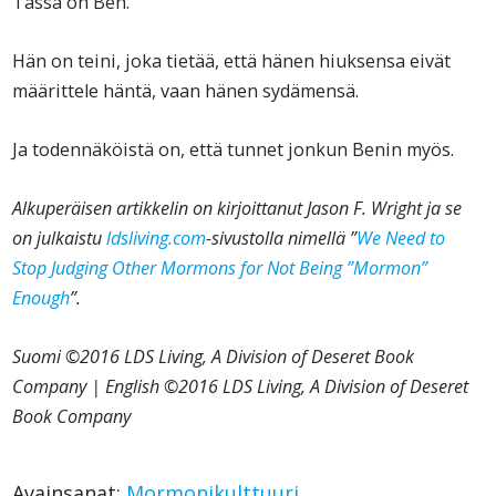
Tässä on Ben.
Hän on teini, joka tietää, että hänen hiuksensa eivät
määrittele häntä, vaan hänen sydämensä.
Ja todennäköistä on, että tunnet jonkun Benin myös.
Alkuperäisen artikkelin on kirjoittanut
Jason F. Wright
ja se
on julkaistu
ldsliving.com
-sivustolla nimellä ”
We Need to
Stop Judging Other Mormons for Not Being ”Mormon”
Enough
”.
Suomi ©2016 LDS Living, A Division of Deseret Book
Company | English ©2016 LDS Living, A Division of Deseret
Book Company
Avainsanat:
Mormonikulttuuri