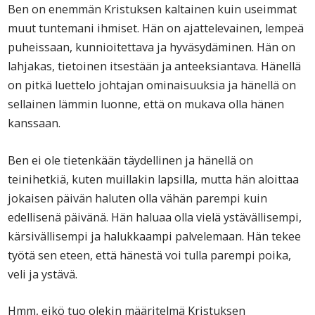
Ben on enemmän Kristuksen kaltainen kuin useimmat
muut tuntemani ihmiset. Hän on ajattelevainen, lempeä
puheissaan, kunnioitettava ja hyväsydäminen. Hän on
lahjakas, tietoinen itsestään ja anteeksiantava. Hänellä
on pitkä luettelo johtajan ominaisuuksia ja hänellä on
sellainen lämmin luonne, että on mukava olla hänen
kanssaan.
Ben ei ole tietenkään täydellinen ja hänellä on
teinihetkiä, kuten muillakin lapsilla, mutta hän aloittaa
jokaisen päivän haluten olla vähän parempi kuin
edellisenä päivänä. Hän haluaa olla vielä ystävällisempi,
kärsivällisempi ja halukkaampi palvelemaan. Hän tekee
työtä sen eteen, että hänestä voi tulla parempi poika,
veli ja ystävä.
Hmm, eikö tuo olekin määritelmä Kristuksen