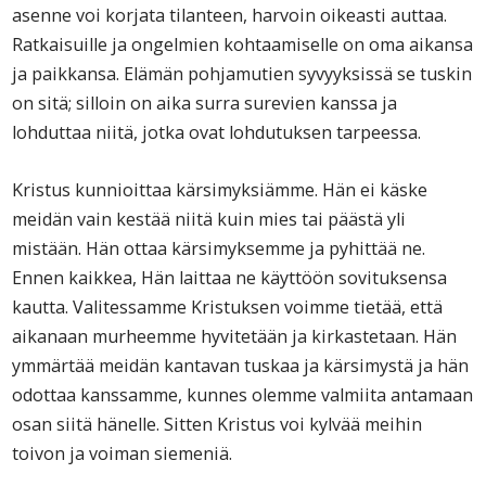
asenne voi korjata tilanteen, harvoin oikeasti auttaa.
Ratkaisuille ja ongelmien kohtaamiselle on oma aikansa
ja paikkansa. Elämän pohjamutien syvyyksissä se tuskin
on sitä; silloin on aika surra surevien kanssa ja
lohduttaa niitä, jotka ovat lohdutuksen tarpeessa.
Kristus kunnioittaa kärsimyksiämme. Hän ei käske
meidän vain kestää niitä kuin mies tai päästä yli
mistään. Hän ottaa kärsimyksemme ja pyhittää ne.
Ennen kaikkea, Hän laittaa ne käyttöön sovituksensa
kautta. Valitessamme Kristuksen voimme tietää, että
aikanaan murheemme hyvitetään ja kirkastetaan. Hän
ymmärtää meidän kantavan tuskaa ja kärsimystä ja hän
odottaa kanssamme, kunnes olemme valmiita antamaan
osan siitä hänelle. Sitten Kristus voi kylvää meihin
toivon ja voiman siemeniä.