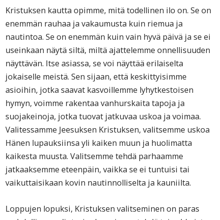
Kristuksen kautta opimme, mitä todellinen ilo on. Se on
enemmän rauhaa ja vakaumusta kuin riemua ja
nautintoa. Se on enemmän kuin vain hyvä päivä ja se ei
useinkaan näytä siltä, miltä ajattelemme onnellisuuden
näyttävän. Itse asiassa, se voi näyttää erilaiselta
jokaiselle meistä. Sen sijaan, että keskittyisimme
asioihin, jotka saavat kasvoillemme lyhytkestoisen
hymyn, voimme rakentaa vanhurskaita tapoja ja
suojakeinoja, jotka tuovat jatkuvaa uskoa ja voimaa.
Valitessamme Jeesuksen Kristuksen, valitsemme uskoa
Hänen lupauksiinsa yli kaiken muun ja huolimatta
kaikesta muusta. Valitsemme tehdä parhaamme
jatkaaksemme eteenpäin, vaikka se ei tuntuisi tai
vaikuttaisikaan kovin nautinnolliselta ja kauniilta.
Loppujen lopuksi, Kristuksen valitseminen on paras