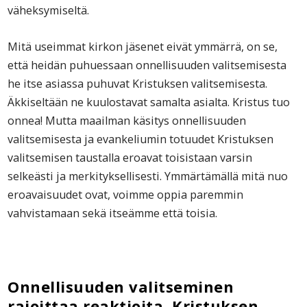
väheksymiseltä.
Mitä useimmat kirkon jäsenet eivät ymmärrä, on se,
että heidän puhuessaan onnellisuuden valitsemisesta
he itse asiassa puhuvat Kristuksen valitsemisesta.
Äkkiseltään ne kuulostavat samalta asialta. Kristus tuo
onnea! Mutta maailman käsitys onnellisuuden
valitsemisesta ja evankeliumin totuudet Kristuksen
valitsemisen taustalla eroavat toisistaan varsin
selkeästi ja merkityksellisesti. Ymmärtämällä mitä nuo
eroavaisuudet ovat, voimme oppia paremmin
vahvistamaan sekä itseämme että toisia.
Onnellisuuden valitseminen
rajoittaa reaktioita. Kristuksen