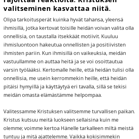
valitseminen kasvattaa niitä.
Olipa tarkoitusperät kuinka hyvät tahansa, yleensä
ihmisillä, jotka kertovat toisille heidän voivan valita olla
onnellisia, on taustalla itsekkäät motiivit. Kuuluu
ihmisluontoon hakeutua onnellisten ja positiivisten
ihmisten pariin. Kun ihmisillä on vaikeuksia, meidän
vastuullamme on auttaa heitä ja se voi osoittautua
varsin työlääksi. Kertomalle heille, että heidän tulisi olla
onnellisia, me usein kerrommekin heille, että heidän
pitäisi hymyillä ja käyttäytyä eri tavalla, sillä se tekisi
meidän omasta elämästämme helpompaa.
Valitessamme Kristuksen valitsemme turvallisen paikan.
Kristus kutsuu meitä luokseen sellaisina kuin me
olemme; voimme kertoa Hänelle tarkalleen miltä meistä
tuntuu ja mitä ajattelemme. Vaikka kokisimmekin