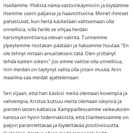
itsellämme. Yhdistä nämä vastoinkäymisiin ja löydämme
itsemme usein paljaina ja haavoittuvina. Monet ihmiset
pahastuvat, kun heitä käsketään valitsemaan olla
onnellisia, sillä heille se vihjaa heidän
kärsimyksentilansa olevan valinta. Tunnemme
ylpeytemme nostavan päätään ja haluamme huutaa: ”En
ole tehnyt mitään ansaitakseni tätä. Olen yrittänyt
tehdä kaiken oikein.” Jos emme valitse olla onnellisia,
niin meidän on täytynyt valita olla jotain muuta. Niin
maailma saa meidät ajattelemaan.
Sen sijaan, että hän käskisi meitä olemaan kovempia ja
vahvempia, Kristus kutsuu meitä olemaan sävyisiä ja
pienten lasten kaltaisia. Kamppaillessamme vaikeuksien
kanssa on hyvin todennäköistä, että tilanteessamme on
paljon parannettavaa ja löydettävää positiivisuutta.