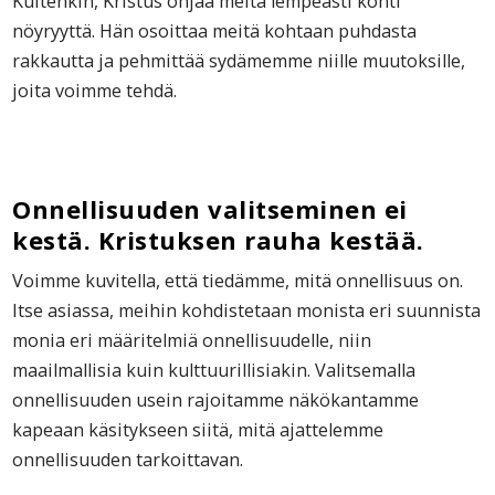
Kuitenkin, Kristus ohjaa meitä lempeästi kohti
nöyryyttä. Hän osoittaa meitä kohtaan puhdasta
rakkautta ja pehmittää sydämemme niille muutoksille,
joita voimme tehdä.
Onnellisuuden valitseminen ei
kestä. Kristuksen rauha kestää.
Voimme kuvitella, että tiedämme, mitä onnellisuus on.
Itse asiassa, meihin kohdistetaan monista eri suunnista
monia eri määritelmiä onnellisuudelle, niin
maailmallisia kuin kulttuurillisiakin. Valitsemalla
onnellisuuden usein rajoitamme näkökantamme
kapeaan käsitykseen siitä, mitä ajattelemme
onnellisuuden tarkoittavan.