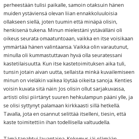
perheestään tulisi paikalle, samoin otaksuin hänen
muiden ystäviensä olevan liian ennakkoluuloisia
ollakseen siellä, joten tuumin että minäpä olisin,
henkisenä tukena. Minun mielestäni ystävälläni oli
oikeus seurata omaatuntoaan, vaikka en itse voisikaan
ymmärtää hänen valintaansa. Vaikka olin varautunut,
minulla oli kummastuttavan hyvä olla seuratessani
kastetilaisuutta. Kun itse kastetoimituksen aika tuli,
tunsin jotain aivan uutta, sellaista minkä kuvailemiseen
minun on vieläkin vaikea löytää oikeita sanoja. Kenties
voisin kuvata sitä näin: Jos olisin ollut sarjakuvassa,
artisti olisi piirtänyt suuren hehkulampun pääni ylle, ja
se olisi syttynyt palamaan kirkkaasti sillä hetkellä.
Tavalla, jota en osannut selittää itselleni, tiesin, että
kaste toimitettiin ihan todellisella valtuudella.
Tämä tapahtui lauantaina. Kokemus jäi elämään