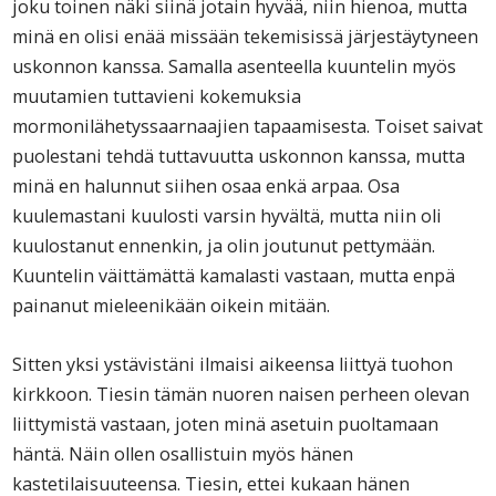
joku toinen näki siinä jotain hyvää, niin hienoa, mutta
minä en olisi enää missään tekemisissä järjestäytyneen
uskonnon kanssa. Samalla asenteella kuuntelin myös
muutamien tuttavieni kokemuksia
mormonilähetyssaarnaajien tapaamisesta. Toiset saivat
puolestani tehdä tuttavuutta uskonnon kanssa, mutta
minä en halunnut siihen osaa enkä arpaa. Osa
kuulemastani kuulosti varsin hyvältä, mutta niin oli
kuulostanut ennenkin, ja olin joutunut pettymään.
Kuuntelin väittämättä kamalasti vastaan, mutta enpä
painanut mieleenikään oikein mitään.
Sitten yksi ystävistäni ilmaisi aikeensa liittyä tuohon
kirkkoon. Tiesin tämän nuoren naisen perheen olevan
liittymistä vastaan, joten minä asetuin puoltamaan
häntä. Näin ollen osallistuin myös hänen
kastetilaisuuteensa. Tiesin, ettei kukaan hänen