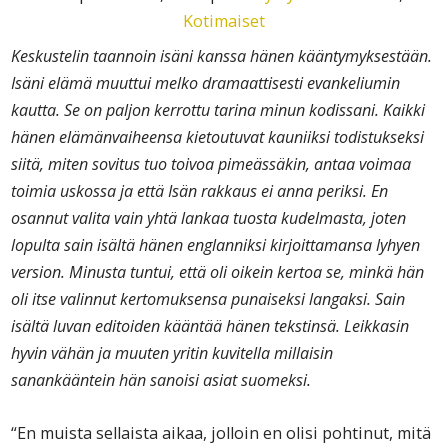
Kotimaiset
Keskustelin taannoin isäni kanssa hänen kääntymyksestään.
Isäni elämä muuttui melko dramaattisesti evankeliumin
kautta. Se on paljon kerrottu tarina minun kodissani. Kaikki
hänen elämänvaiheensa kietoutuvat kauniiksi todistukseksi
siitä, miten sovitus tuo toivoa pimeässäkin, antaa voimaa
toimia uskossa ja että Isän rakkaus ei anna periksi. En
osannut valita vain yhtä lankaa tuosta kudelmasta, joten
lopulta sain isältä hänen englanniksi kirjoittamansa lyhyen
version. Minusta tuntui, että oli oikein kertoa se, minkä hän
oli itse valinnut kertomuksensa punaiseksi langaksi. Sain
isältä luvan editoiden kääntää hänen tekstinsä. Leikkasin
hyvin vähän ja muuten yritin kuvitella millaisin
sanankääntein hän sanoisi asiat suomeksi.
“En muista sellaista aikaa, jolloin en olisi pohtinut, mitä