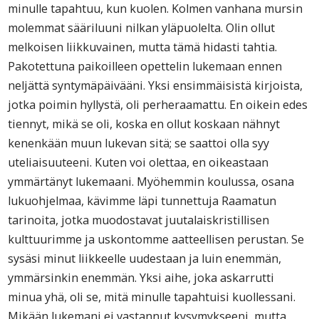
minulle tapahtuu, kun kuolen. Kolmen vanhana mursin
molemmat sääriluuni nilkan yläpuolelta. Olin ollut
melkoisen liikkuvainen, mutta tämä hidasti tahtia.
Pakotettuna paikoilleen opettelin lukemaan ennen
neljättä syntymäpäivääni. Yksi ensimmäisistä kirjoista,
jotka poimin hyllystä, oli perheraamattu. En oikein edes
tiennyt, mikä se oli, koska en ollut koskaan nähnyt
kenenkään muun lukevan sitä; se saattoi olla syy
uteliaisuuteeni. Kuten voi olettaa, en oikeastaan
ymmärtänyt lukemaani. Myöhemmin koulussa, osana
lukuohjelmaa, kävimme läpi tunnettuja Raamatun
tarinoita, jotka muodostavat juutalaiskristillisen
kulttuurimme ja uskontomme aatteellisen perustan. Se
sysäsi minut liikkeelle uudestaan ja luin enemmän,
ymmärsinkin enemmän. Yksi aihe, joka askarrutti
minua yhä, oli se, mitä minulle tapahtuisi kuollessani.
Mikään lukemani ei vastannut kysymykseeni, mutta