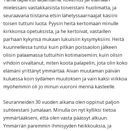
mielessäni vastakkaisista toiveistani huolimatta, ja
seuraavana tiistaina etsin lähetyssaarnaajat käsiini
toisen tuttuni luota. Pyysin heitä kertomaan minulle
kirkkonsa opetuksista, ja he kertoivat, vastaillen
parhaan kykynsä mukaan lukuisiin kysymyksiini. Heitä
kuunnellessa tuntui kuin pitkän poissaolon jälkeen
olisin palaamassa tuttuihin kotimaisemiin; kuin olisin
vihdoin oivaltanut, miten koota palapelin, jota olin koko
elämäni yrittänyt ymmärtää. Aivan muutaman päivän
kuluessa koin sydämen muutoksen ja vain kaksi viikkoa
myöhemmin oli jo minun vuoroni mennä kasteelle.
Seuranneiden 30 vuoden aikana olen oppinut paljon
suhteestani Jumalaan. Minulla on nyt kylliksi tietoa
ymmärtääkseni, että olen vasta päässyt alkuun.
Ymmärrän paremmin ihmisyyden heikkouksia, ja