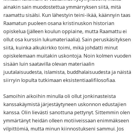
ainakin sain muodostettua ymmärryksen siitä, mitä
raamattu sisälsi. Kun lähestyin teini-ikää, käännyin taas
Raamatun puoleen osana kristinuskon historian
opiskelua (jälleen koulun oppiaine, mutta Raamattu ei
ollut osa kurssin lukumateriaalia). Sain peruskäsityksen
siitä, kuinka alkukirkko toimi, mikä johdatti minut
opiskelemaan muitakin uskontoja. Noin kolmen vuoden
sisään luin saatavilla olevan materiaalin
juutalaisuudesta, islamista, buddhalaisuudesta ja näistä
siirryin lopulta tutkimaan eksistentiaalifilosofiaa.
Samoihin aikoihin minulla oli ollut jonkinasteista
kanssakäymistä järjestäytyneen uskonnon edustajien
kanssa. Olin lievästi sanottuna pettynyt. Sittemmin olen
ymmärtänyt heidän olleen motiiveissaan enimmäkseen
vilpittömiä, mutta minun kiinnostukseni sammui. Jos