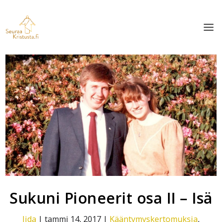
Sukuni Pioneerit osa II – Isä
Iida
|
tammi 14, 2017
|
Kääntymyskertomuksia
,