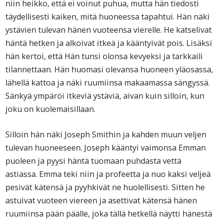
niin heikko, että ei voinut puhua, mutta hän tiedosti
täydellisesti kaiken, mitä huoneessa tapahtui. Hän näki
ystävien tulevan hänen vuoteensa vierelle. He katselivat
häntä hetken ja alkoivat itkeä ja kääntyivät pois. Lisäksi
hän kertoi, että Hän tunsi olonsa kevyeksi ja tarkkaili
tilannettaan. Hän huomasi olevansa huoneen yläosassa,
lähellä kattoa ja näki ruumiinsa makaamassa sängyssä.
Sänkyä ympäröi itkeviä ystäviä, aivan kuin silloin, kun
joku on kuolemaisillaan.
Silloin hän näki Joseph Smithin ja kahden muun veljen
tulevan huoneeseen. Joseph kääntyi vaimonsa Emman
puoleen ja pyysi häntä tuomaan puhdasta vettä
astiassa. Emma teki niin ja profeetta ja nuo kaksi veljeä
pesivät kätensä ja pyyhkivät ne huolellisesti. Sitten he
astuivat vuoteen viereen ja asettivat kätensä hänen
ruumiinsa pään päälle, joka tällä hetkellä näytti hänestä