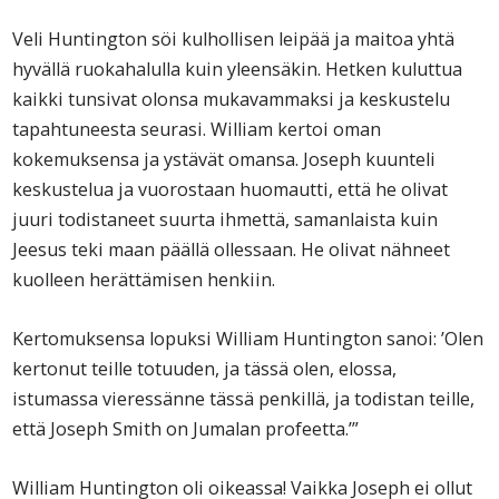
Veli Huntington söi kulhollisen leipää ja maitoa yhtä
hyvällä ruokahalulla kuin yleensäkin. Hetken kuluttua
kaikki tunsivat olonsa mukavammaksi ja keskustelu
tapahtuneesta seurasi. William kertoi oman
kokemuksensa ja ystävät omansa. Joseph kuunteli
keskustelua ja vuorostaan huomautti, että he olivat
juuri todistaneet suurta ihmettä, samanlaista kuin
Jeesus teki maan päällä ollessaan. He olivat nähneet
kuolleen herättämisen henkiin.
Kertomuksensa lopuksi William Huntington sanoi: ’Olen
kertonut teille totuuden, ja tässä olen, elossa,
istumassa vieressänne tässä penkillä, ja todistan teille,
että Joseph Smith on Jumalan profeetta.’”
William Huntington oli oikeassa! Vaikka Joseph ei ollut