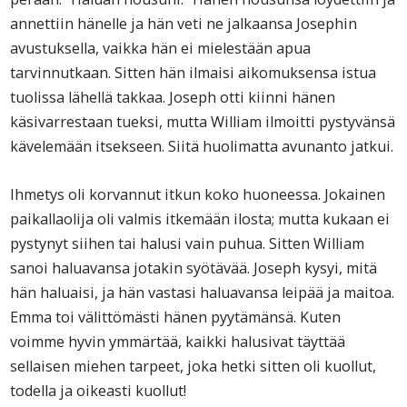
annettiin hänelle ja hän veti ne jalkaansa Josephin
avustuksella, vaikka hän ei mielestään apua
tarvinnutkaan. Sitten hän ilmaisi aikomuksensa istua
tuolissa lähellä takkaa. Joseph otti kiinni hänen
käsivarrestaan tueksi, mutta William ilmoitti pystyvänsä
kävelemään itsekseen. Siitä huolimatta avunanto jatkui.
Ihmetys oli korvannut itkun koko huoneessa. Jokainen
paikallaolija oli valmis itkemään ilosta; mutta kukaan ei
pystynyt siihen tai halusi vain puhua. Sitten William
sanoi haluavansa jotakin syötävää. Joseph kysyi, mitä
hän haluaisi, ja hän vastasi haluavansa leipää ja maitoa.
Emma toi välittömästi hänen pyytämänsä. Kuten
voimme hyvin ymmärtää, kaikki halusivat täyttää
sellaisen miehen tarpeet, joka hetki sitten oli kuollut,
todella ja oikeasti kuollut!