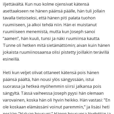
iljettävältä. Kun nuo kolme ojensivat kätensä
asettaakseen ne hänen päänsä päälle, hän tuli jollain
tavalla tietoiseksi, että hänen piti palata tuohon
ruumiiseen, ja alkoi tehdä niin. Hän ei muistanut
ruumiiseen menemistä, mutta kun Joseph sanoi
“aamen”, hän kuuli, tunsi ja näki ruumiinsa kautta.
Tunne oli hetken mitä sietämättömin; aivan kuin hänen
jokaista ruumiinosaansa olisi pistetty joillakin terävillä
esineillä.
Heti kun veljet olivat ottaneet kätensä pois hänen
päänsä päältä, hän nousi ylös sängyssään, istui
suorassa ja hetkeä myöhemmin siirsi jalkansa pois
sängyltä. Tässä vaiheessa Joseph pyysi hän olemaan
varovainen, koska hän oli hyvin heikko. Hän vastasi: ”En
ole koskaan elämässäni voinut paremmin,” ja lisäsi heti
perään: ”Haluan housuni.” Hänen housunsa löydettiin ja