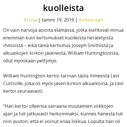
kuolleista
Krista
|
tammi 19, 2019
|
Kirkon opit
On vain harvoja asioita elämässä, jotka kiehtovat minua
enemmän kuin kertomukset kuolleista herätetyistä
ihmisistä – eikä tämä kertomus Joseph Smithistä ja
alkuaikojen kirkon jäsenestä, William Huntingtonista,
ollut myöskään pettymys.
William Huntington kertoi tarinan tästä ihmeestä Levi
Curtisille, joka oli myös jäsen kirkon alkuaikoina, ja Levi
kertoi seuraavasti:
“Hän kertoi olleensa sairaana muutamien viikkojen
ajan ja tuli jatkuvasti heikommaksi, kunnes hänestä tuli
niin avuton, että ei voinut enää liikkua. Lopulta hän oli