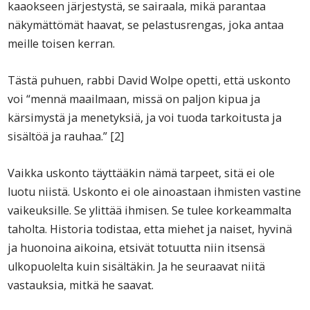
kaaokseen järjestystä, se sairaala, mikä parantaa
näkymättömät haavat, se pelastusrengas, joka antaa
meille toisen kerran.
Tästä puhuen, rabbi David Wolpe opetti, että uskonto
voi “mennä maailmaan, missä on paljon kipua ja
kärsimystä ja menetyksiä, ja voi tuoda tarkoitusta ja
sisältöä ja rauhaa.” [2]
Vaikka uskonto täyttääkin nämä tarpeet, sitä ei ole
luotu niistä. Uskonto ei ole ainoastaan ihmisten vastine
vaikeuksille. Se ylittää ihmisen. Se tulee korkeammalta
taholta. Historia todistaa, etta miehet ja naiset, hyvinä
ja huonoina aikoina, etsivät totuutta niin itsensä
ulkopuolelta kuin sisältäkin. Ja he seuraavat niitä
vastauksia, mitkä he saavat.