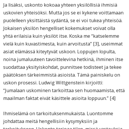
Ja lisäksi, uskonto kokoaa yhteen yksilöllisiä ihmisiä
uskovien yhteisöksi. Mutta jos se ei kykene voittamaan
puolelleen yksittäistä sydäntä, se ei voi tukea yhteisöä.
Jokaisen yksilön hengelliset kokemukset voivat olla
yhtä erilaisia kuin yksilöt itse. Koska me “katselemme
vielä kuin kuvastimesta, kuin arvoitusta” [3], useimmat
asiat elämässä kiteytyvät uskoon. Loppujen lopulta,
noina jumaluuteen tavoittelevina hetkinä, ihminen itse
suodattaa yksityiskohdat, punnitsee todisteet ja tekee
päätöksen tärkeimmistä asioista. Tämä painiskelu on
uskon prosessi. Ludwig Wittgenstein kirjoitti:
“Jumalaan uskominen tarkoittaa sen huomaamista, että
maailman faktat eivät käsittele asioita loppuun.” [4]
Ihmiselämä on tarkoituksenmukaista. Luontomme
johdattaa meitä hengellisiin kysymyksiin ja
tarkoitukseen. Uskonto tarjoaa tilan, missä vastauksia