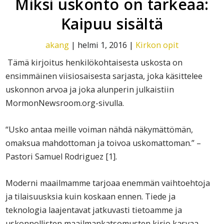
Miksi uskonto on tärkeää:
Kaipuu sisältä
akang
|
helmi 1, 2016
|
Kirkon opit
Tämä kirjoitus henkilökohtaisesta uskosta on
ensimmäinen viisiosaisesta sarjasta, joka käsittelee
uskonnon arvoa ja joka alunperin julkaistiin
MormonNewsroom.org-sivulla.
“Usko antaa meille voiman nähdä näkymättömän,
omaksua mahdottoman ja toivoa uskomattoman.” –
Pastori Samuel Rodriguez [1].
Moderni maailmamme tarjoaa enemmän vaihtoehtoja
ja tilaisuusksia kuin koskaan ennen. Tiede ja
teknologia laajentavat jatkuvasti tietoamme ja
uskonnollisten maailmankatsomusten kirjo kasvaa