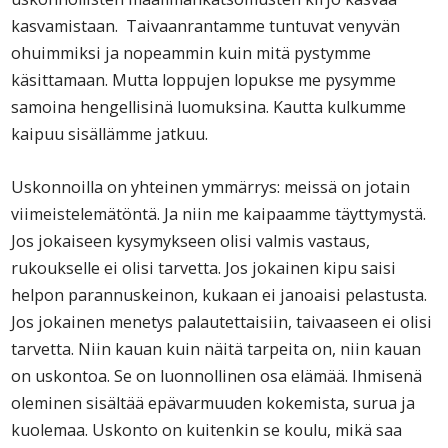
kasvamistaan. Taivaanrantamme tuntuvat venyvän
ohuimmiksi ja nopeammin kuin mitä pystymme
käsittamaan. Mutta loppujen lopukse me pysymme
samoina hengellisinä luomuksina. Kautta kulkumme
kaipuu sisällämme jatkuu.
Uskonnoilla on yhteinen ymmärrys: meissä on jotain
viimeistelemätöntä. Ja niin me kaipaamme täyttymystä.
Jos jokaiseen kysymykseen olisi valmis vastaus,
rukoukselle ei olisi tarvetta. Jos jokainen kipu saisi
helpon parannuskeinon, kukaan ei janoaisi pelastusta.
Jos jokainen menetys palautettaisiin, taivaaseen ei olisi
tarvetta. Niin kauan kuin näitä tarpeita on, niin kauan
on uskontoa. Se on luonnollinen osa elämää. Ihmisenä
oleminen sisältää epävarmuuden kokemista, surua ja
kuolemaa. Uskonto on kuitenkin se koulu, mikä saa