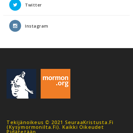
Twitter
Instagram
Tekijänoikeus © 2021 SeuraaKristusta.fi
(kysymormonilta.fi). Kaikki Oikeudet
Pidätetään.