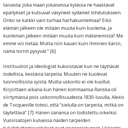
taivasta; joka maan jokaisessa kylässa ne haastavat
epäilykset ja kutsuvat väsyneet sydämet lohdutukseen.
Onko se kaikki vain turhaa harhakuvitelmaa? Eikö
elämän jälkeen ole mitään muuta kuin kuolema, ja
kuoleman jälkeen mitään muuta kuin mätänemistä? Me
emme voi tietää. Mutta niin kauan kuin ihminen kärsii,
nämä tornit pysyvät.” [6]
Instituutiot ja ideologiat kukoistavat kun ne täyttävät
todellisia, kestäviä tarpeita. Muuten ne kuolevat
luonnollisista syistä. Mutta uskonto ei ole kuollut.
Kirjoittaen aikana kun hänen kotimaansa Ranska oli
siirtymässä pois uskonnollisuudesta 1830-luvulla, Alexis
de Tocqueville totesi, että “sielulla on tarpeita, mitkä on
täytettävä” [7]. Hänen sanansa on todistettu oikeiksi.
Vuosisatojen kuluessa näiden tarpeiden