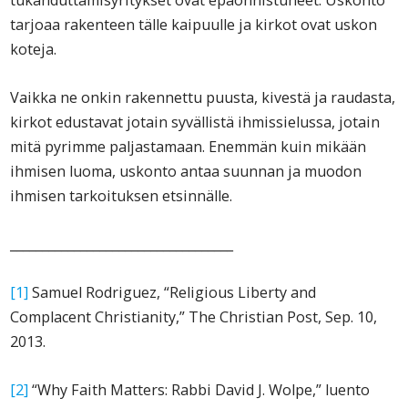
tukahduttamisyritykset ovat epäonnistuneet. Uskonto
tarjoaa rakenteen tälle kaipuulle ja kirkot ovat uskon
koteja.
Vaikka ne onkin rakennettu puusta, kivestä ja raudasta,
kirkot edustavat jotain syvällistä ihmissielussa, jotain
mitä pyrimme paljastamaan. Enemmän kuin mikään
ihmisen luoma, uskonto antaa suunnan ja muodon
ihmisen tarkoituksen etsinnälle.
___________________________________
[1]
Samuel Rodriguez, “Religious Liberty and
Complacent Christianity,”
The Christian Post
, Sep. 10,
2013.
[2]
“Why Faith Matters: Rabbi David J. Wolpe,” luento