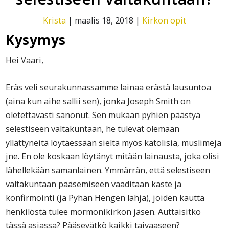
Krista
|
maalis 18, 2018
|
Kirkon opit
Kysymys
Hei Vaari,
Eräs veli seurakunnassamme lainaa erästä lausuntoa
(aina kun aihe sallii sen), jonka Joseph Smith on
oletettavasti sanonut. Sen mukaan pyhien päästyä
selestiseen valtakuntaan, he tulevat olemaan
yllättyneitä löytäessään sieltä myös katolisia, muslimeja
jne. En ole koskaan löytänyt mitään lainausta, joka olisi
lähellekään samanlainen. Ymmärrän, että selestiseen
valtakuntaan pääsemiseen vaaditaan kaste ja
konfirmointi (ja Pyhän Hengen lahja), joiden kautta
henkilöstä tulee mormonikirkon jäsen. Auttaisitko
tässä asiassa? Pääsevätkö kaikki taivaaseen?