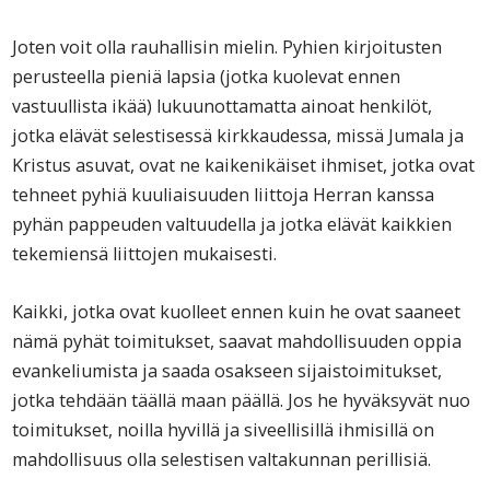
Joten voit olla rauhallisin mielin. Pyhien kirjoitusten
perusteella pieniä lapsia (jotka kuolevat ennen
vastuullista ikää) lukuunottamatta ainoat henkilöt,
jotka elävät selestisessä kirkkaudessa, missä Jumala ja
Kristus asuvat, ovat ne kaikenikäiset ihmiset, jotka ovat
tehneet pyhiä kuuliaisuuden liittoja Herran kanssa
pyhän pappeuden valtuudella ja jotka elävät kaikkien
tekemiensä liittojen mukaisesti.
Kaikki, jotka ovat kuolleet ennen kuin he ovat saaneet
nämä pyhät toimitukset, saavat mahdollisuuden oppia
evankeliumista ja saada osakseen sijaistoimitukset,
jotka tehdään täällä maan päällä. Jos he hyväksyvät nuo
toimitukset, noilla hyvillä ja siveellisillä ihmisillä on
mahdollisuus olla selestisen valtakunnan perillisiä.