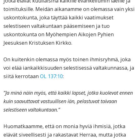
jotka elävät kuuliaisina kaikille evankeliumin laeille ja
toimituksille. Meidän aikanamme on olemassa vain yksi
uskontokunta, joka täyttää kaikki vaatimukset
selestiseen valtakuntaan pääsemiseen ja tuo
uskontokunta on Myöhempien Aikojen Pyhien
Jeesuksen Kristuksen Kirkko.
On kuitenkin olemassa myös toinen ihmisryhmä, joka
voi elää iankaikkisuuden selestisessä valtakunnassa, ja
siitä kerrotaan
OL 137:10
:
”Ja minä näin myös, että kaikki lapset, jotka kuolevat ennen
kuin saavuttavat vastuullisen iän, pelastuvat taivaan
selestiseen valtakuntaan.”
Huomatkaamme, että on monia hyviä ihmisiä, jotka
elävät siveellisesti ja rakastavat Herraa, mutta jotka