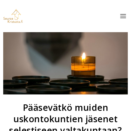
Pääsevätkö muiden
uskontokuntien jäsenet
selestiseen valtakuntaan?