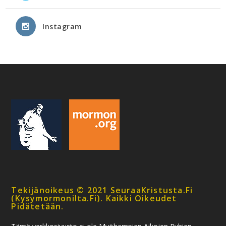
Instagram
Tekijänoikeus © 2021 SeuraaKristusta.fi
(kysymormonilta.fi). Kaikki Oikeudet
Pidätetään.