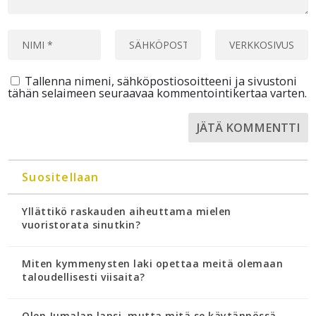
Tallenna nimeni, sähköpostiosoitteeni ja sivustoni
tähän selaimeen seuraavaa kommentointikertaa varten.
Suositellaan
Yllättikö raskauden aiheuttama mielen
vuoristorata sinutkin?
Miten kymmenysten laki opettaa meitä olemaan
taloudellisesti viisaita?
Olen Jumalan lapsi, mutta mitä se käytännössä