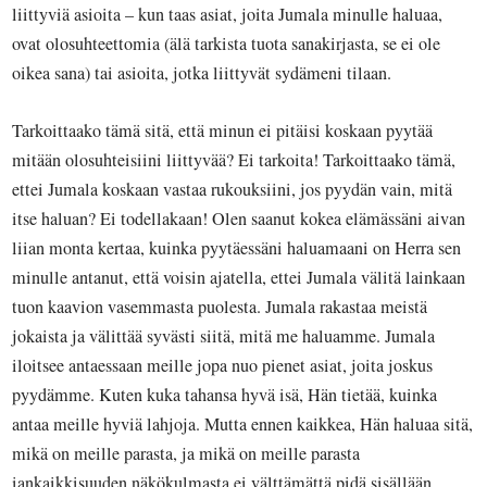
liittyviä asioita – kun taas asiat, joita Jumala minulle haluaa,
ovat olosuhteettomia (älä tarkista tuota sanakirjasta, se ei ole
oikea sana) tai asioita, jotka liittyvät sydämeni tilaan.
Tarkoittaako tämä sitä, että minun ei pitäisi koskaan pyytää
mitään olosuhteisiini liittyvää? Ei tarkoita! Tarkoittaako tämä,
ettei Jumala koskaan vastaa rukouksiini, jos pyydän vain, mitä
itse haluan? Ei todellakaan! Olen saanut kokea elämässäni aivan
liian monta kertaa, kuinka pyytäessäni haluamaani on Herra sen
minulle antanut, että voisin ajatella, ettei Jumala välitä lainkaan
tuon kaavion vasemmasta puolesta. Jumala rakastaa meistä
jokaista ja välittää syvästi siitä, mitä me haluamme. Jumala
iloitsee antaessaan meille jopa nuo pienet asiat, joita joskus
pyydämme. Kuten kuka tahansa hyvä isä, Hän tietää, kuinka
antaa meille hyviä lahjoja. Mutta ennen kaikkea, Hän haluaa sitä,
mikä on meille parasta, ja mikä on meille parasta
iankaikkisuuden näkökulmasta ei välttämättä pidä sisällään