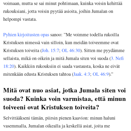
voimaan, mutta se sai minut pohtimaan, kuinka voisin kehittää
rukouksiani, jotta voisin pyytää asioita, joihin Jumalan on
helpompi vastata.
Pyhien kirjoitusten opas
sanoo: ”Me voimme todella rukoilla
Kristuksen nimessä vain silloin, kun meidän toiveemme ovat
Kristuksen toiveita (
Joh. 15:7
;
OL 46:30
). Sitten me pyydämme
sellaista, mikä on oikein ja mitä Jumala siten voi suoda (
3. Nefi
18:20
). Kaikkiin rukouksiin ei saada vastausta, koska ne eivät
mitenkään edusta Kristuksen tahtoa (
Jaak. 4:3
;
OL 46:9
).”
Mitä ovat nuo asiat, jotka Jumala siten voi
suoda? Kuinka voin varmistaa, että minun
toiveeni ovat Kristuksen toiveita?
Selvittääkseni tämän, piirsin pienen kaavion: minun haluni
vasemmalla, Jumalan oikealla ja keskellä asiat, joita me