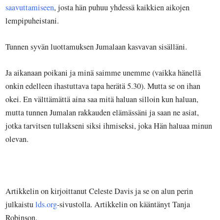
saavuttamiseen
, josta hän puhuu yhdessä kaikkien aikojen
lempipuheistani.
Tunnen syvän luottamuksen Jumalaan kasvavan sisälläni.
Ja aikanaan poikani ja minä saimme unemme (vaikka hänellä
onkin edelleen ihastuttava tapa herätä 5.30). Mutta se on ihan
okei. En välttämättä aina saa mitä haluan silloin kun haluan,
mutta tunnen Jumalan rakkauden elämässäni ja saan ne asiat,
jotka tarvitsen tullakseni siksi ihmiseksi, joka Hän haluaa minun
olevan.
Artikkelin on kirjoittanut Celeste Davis ja se on alun perin
julkaistu
lds.org
-sivustolla. Artikkelin on kääntänyt Tanja
Robinson.