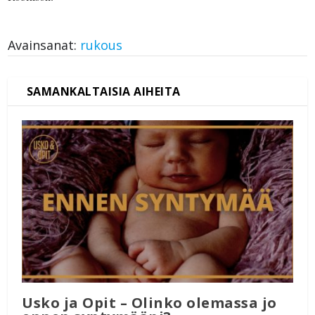
Avainsanat:
rukous
Usko ja Opit – Olinko olemassa jo