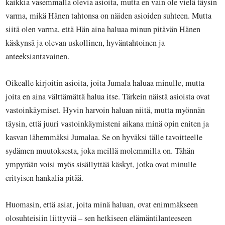
kaikkia vasemmalla olevia asioita, mutta en vain ole vielä täysin
varma, mikä Hänen tahtonsa on näiden asioiden suhteen. Mutta
siitä olen varma, että Hän aina haluaa minun pitävän Hänen
käskynsä ja olevan uskollinen, hyväntahtoinen ja
anteeksiantavainen.
Oikealle kirjoitin asioita, joita Jumala haluaa minulle, mutta
joita en aina välttämättä halua itse. Tärkein näistä asioista ovat
vastoinkäymiset. Hyvin harvoin haluan niitä, mutta myönnän
täysin, että juuri vastoinkäymisteni aikana minä opin eniten ja
kasvan lähemmäksi Jumalaa. Se on hyväksi tälle tavoitteelle
sydämen muutoksesta, joka meillä molemmilla on. Tähän
ympyrään voisi myös sisällyttää käskyt, jotka ovat minulle
erityisen hankalia pitää.
Huomasin, että asiat, joita minä haluan, ovat enimmäkseen
olosuhteisiin liittyviä – sen hetkiseen elämäntilanteeseen