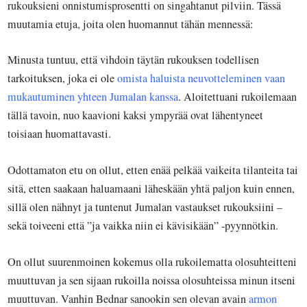
rukouksieni onnistumisprosentti on singahtanut pilviin. Tässä
muutamia etuja, joita olen huomannut tähän mennessä:
Minusta tuntuu, että vihdoin täytän rukouksen todellisen
tarkoituksen, joka ei ole
omista haluista neuvotteleminen vaan
mukautuminen yhteen
Jumalan
kanssa
. Aloitettuani rukoilemaan
tällä tavoin, nuo kaavioni kaksi ympyrää ovat lähentyneet
toisiaan huomattavasti.
Odottamaton etu on ollut, etten enää pelkää vaikeita tilanteita tai
sitä, etten saakaan haluamaani läheskään yhtä paljon kuin ennen,
sillä olen nähnyt ja tuntenut Jumalan vastaukset rukouksiini –
sekä toiveeni että ”ja vaikka niin ei kävisikään” -pyynnötkin.
On ollut suurenmoinen kokemus olla rukoilematta olosuhteitteni
muuttuvan ja sen sijaan rukoilla noissa olosuhteissa minun itseni
muuttuvan. Vanhin Bednar sanookin sen olevan avain
armon