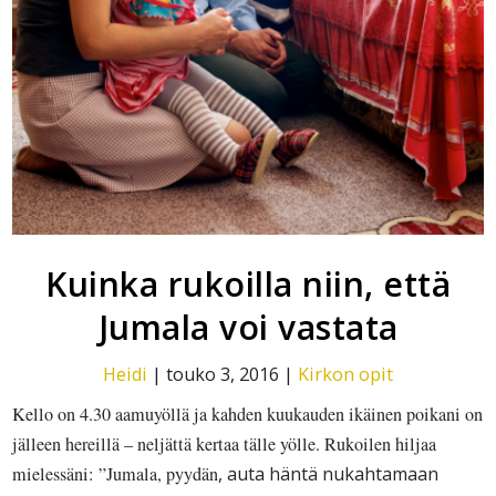
Kuinka rukoilla niin, että
Jumala voi vastata
Heidi
|
touko 3, 2016
|
Kirkon opit
Kello on 4.30 aamuyöllä ja kahden kuukauden ikäinen poikani on
jälleen hereillä – neljättä kertaa tälle yölle. Rukoilen hiljaa
mielessäni: ”Jumala,
pyydän
, auta häntä nukahtamaan