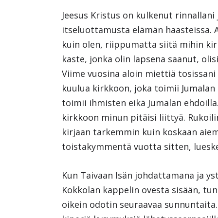
Jeesus Kristus on kulkenut rinnallani
itseluottamusta elämän haasteissa. Aj
kuin olen, riippumatta siitä mihin k
kaste, jonka olin lapsena saanut, olisi
Viime vuosina aloin miettiä tosissani
kuulua kirkkoon, joka toimii Jumalan
toimii ihmisten eikä Jumalan ehdoill
kirkkoon minun pitäisi liittyä. Ruko
kirjaan tarkemmin kuin koskaan aiemm
toistakymmentä vuotta sitten, lueskel
Kun Taivaan Isän johdattamana ja y
Kokkolan kappelin ovesta sisään, tun
oikein odotin seuraavaa sunnuntaita. A