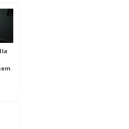
lla
isem