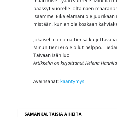
maan kiivettyään vuorelle. Minulla on 
päässyt vuorelle jolta näen määränp
Isäämme. Eikä elämäni ole juurikaan
mistään, kun en ole koskaan kahviak
Jokaisella on oma tiensä kuljettavana
Minun tieni ei ole ollut helppo. Tied
Taivaan Isän luo.
Artikkelin on kirjoittanut Helena Hannila
Avainsanat:
kääntymys