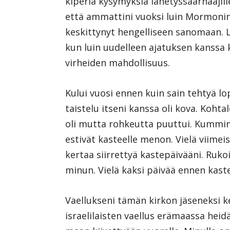
kiperiä kysymyksiä lähetyssaarnaajille
että ammattini vuoksi luin Mormonin k
keskittynyt hengelliseen sanomaan. 
kun luin uudelleen ajatuksen kanssa 
virheiden mahdollisuus.
Kului vuosi ennen kuin sain tehtyä l
taistelu itseni kanssa oli kova. Kohtal
oli mutta rohkeutta puuttui. Kummi
estivät kasteelle menon. Vielä viimei
kertaa siirrettyä kastepäivääni. Ruko
minun. Vielä kaksi päivää ennen kast
Vaellukseni tämän kirkon jäseneksi k
israelilaisten vaellus erämaassa hei