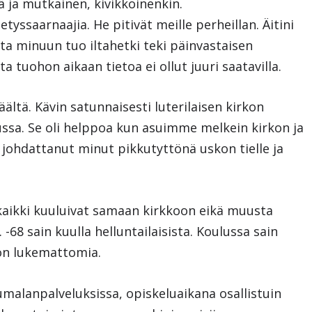
ä ja mutkainen, kivikkoinenkin.
tyssaarnaajia. He pitivät meille perheillan. Äitini
ta minuun tuo iltahetki teki päinvastaisen
ta tuohon aikaan tietoa ei ollut juuri saatavilla.
ältä. Kävin satunnaisesti luterilaisen kirkon
lussa. Se oli helppoa kun asuimme melkein kirkon ja
johdattanut minut pikkutyttönä uskon tielle ja
 kaikki kuuluivat samaan kirkkoon eikä muusta
68 sain kuulla helluntailaisista. Koulussa sain
 on lukemattomia.
umalanpalveluksissa, opiskeluaikana osallistuin