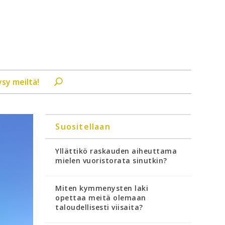
ysy meiltä!
Suositellaan
Yllättikö raskauden aiheuttama
mielen vuoristorata sinutkin?
Miten kymmenysten laki
opettaa meitä olemaan
taloudellisesti viisaita?