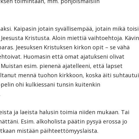
etyksen toimintaan, mm. pohjoismaisiin
ksi. Kaipasin jotain syvällisempää, jotain mikä toisi
 Jeesusta Kristusta. Aloin miettiä vaihtoehtoja. Kävi
i paras. Jeesuksen Kristuksen kirkon opit – se vähä
kiehtoivat. Huomasin että omat ajatukseni olivat
 Muistan esim. pienenä ajatelleeni, että lapset
altanut mennä tuohon kirkkoon, koska äiti suhtautu
ppelin ohi kulkiessani tunsin kuitenkin
.
ista ja laeista halusin toimia niiden mukaan. Tai
ättäni. Esim. alkoholista päätin pysyä erossa jo
utkaan mistään päihteettömyyslaista.