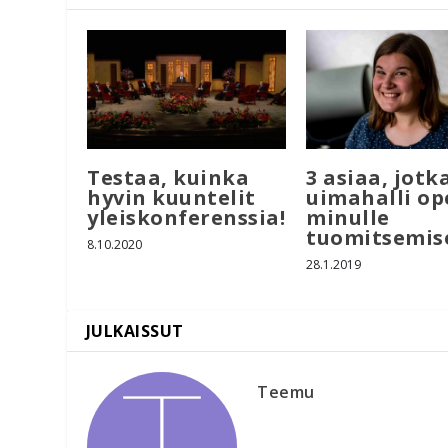
Testaa, kuinka
3 asiaa, jotk
hyvin kuuntelit
uimahalli op
yleiskonferenssia!
minulle
tuomitsemis
8.10.2020
28.1.2019
Teemu