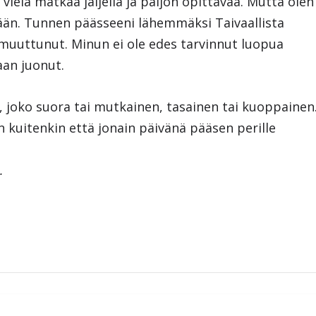
vielä matkaa jäljellä ja paljon opittavaa. Mutta olen
ään. Tunnen päässeeni lähemmäksi Taivaallista
 muuttunut. Minun ei ole edes tarvinnut luopua
aan juonut.
, joko suora tai mutkainen, tasainen tai kuoppainen
än kuitenkin että jonain päivänä pääsen perille
.