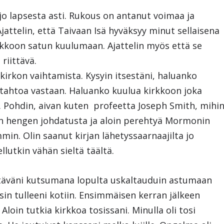
 jo lapsesta asti. Rukous on antanut voimaa ja
attelin, että Taivaan Isä hyväksyy minut sellaisena
irkkoon satun kuulumaan. Ajattelin myös että se
 riittävä.
 kirkon vaihtamista. Kysyin itsestäni, haluanko
 tahtoa vastaan. Haluanko kuulua kirkkoon joka
a. Pohdin, aivan kuten profeetta Joseph Smith, mihi
ilin hengen johdatusta ja aloin perehtyä Mormonin
in. Olin saanut kirjan lähetyssaarnaajilta jo
lutkin vähän sieltä täältä.
stäväni kutsumana lopulta uskaltauduin astumaan
sin tulleeni kotiin. Ensimmäisen kerran jälkeen
loin tutkia kirkkoa tosissani. Minulla oli tosi