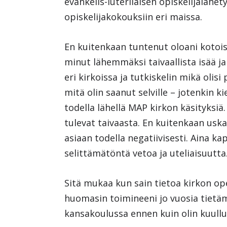
evankelis-luterilaisen opiskelijaläh
opiskelijakokouksiin eri maissa.
En kuitenkaan tuntenut oloani kotoisa
minut lähemmäksi taivaallista isää ja
eri kirkoissa ja tutkiskelin mikä olis
mitä olin saanut selville – jotenkin 
todella lähellä MAP kirkon käsityksiä.
tulevat taivaasta. En kuitenkaan usk
asiaan todella negatiivisesti. Aina ka
selittämätöntä vetoa ja uteliaisuutta
Sitä mukaa kun sain tietoa kirkon ope
huomasin toimineeni jo vuosia tietäm
kansakoulussa ennen kuin olin kuull