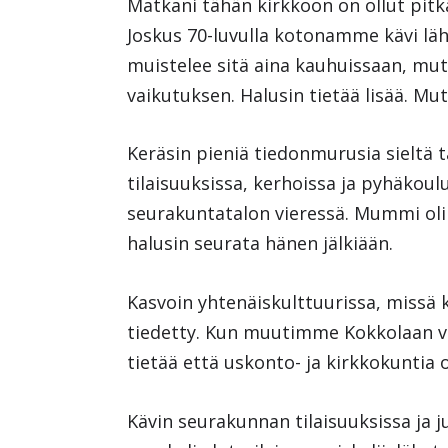
Matkani tähän kirkkoon on ollut pitk
Joskus 70-luvulla kotonamme kävi lähe
muistelee sitä aina kauhuissaan, mut
vaikutuksen. Halusin tietää lisää. Mut
Keräsin pieniä tiedonmurusia sieltä tä
tilaisuuksissa, kerhoissa ja pyhäkou
seurakuntatalon vieressä. Mummi oli 
halusin seurata hänen jälkiään.
Kasvoin yhtenäiskulttuurissa, missä
tiedetty. Kun muutimme Kokkolaan v. -
tietää että uskonto- ja kirkkokuntia
Kävin seurakunnan tilaisuuksissa ja j