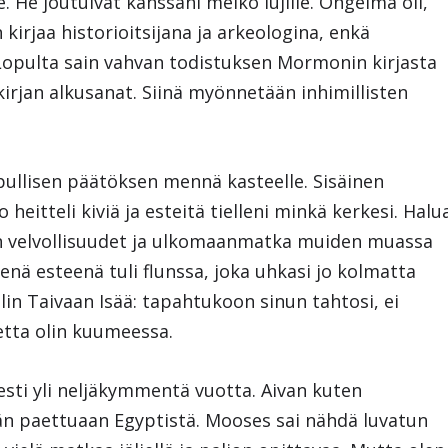
. He joutuivat kanssani melko lujille. Ongelma oli,
irjaa historioitsijana ja arkeologina, enkä
Lopulta sain vahvan todistuksen Mormonin kirjasta
kirjan alkusanat. Siinä myönnetään inhimillisten
opullisen päätöksen mennä kasteelle. Sisäinen
o heitteli kiviä ja esteitä tielleni minkä kerkesi. Halu
n velvollisuudet ja ulkomaanmatka muiden muassa
senä esteenä tuli flunssa, joka uhkasi jo kolmatta
ilin Taivaan Isää: tapahtukoon sinun tahtosi, ei
etta olin kuumeessa.
esti yli neljäkymmentä vuotta. Aivan kuten
dän paettuaan Egyptistä. Mooses sai nähdä luvatun