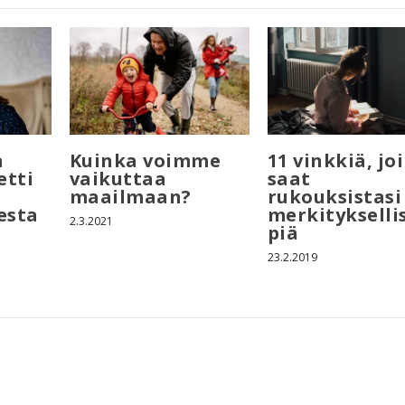
a
Kuinka voimme
11 vinkkiä, joi
etti
vaikuttaa
saat
maailmaan?
rukouksistasi
esta
merkityksell
2.3.2021
piä
23.2.2019