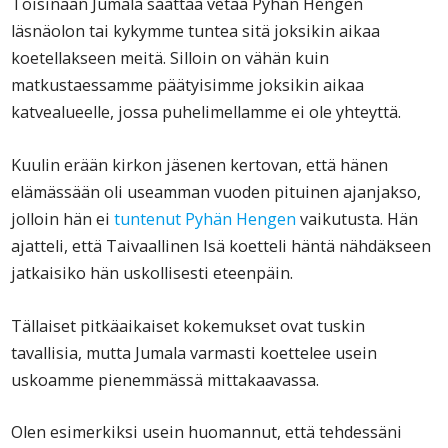
Toisinaan Jumala saattaa vetää Pyhän Hengen
läsnäolon tai kykymme tuntea sitä joksikin aikaa
koetellakseen meitä. Silloin on vähän kuin
matkustaessamme päätyisimme joksikin aikaa
katvealueelle, jossa puhelimellamme ei ole yhteyttä.
Kuulin erään kirkon jäsenen kertovan, että hänen
elämässään oli useamman vuoden pituinen ajanjakso,
jolloin hän ei
tuntenut Pyhän Hengen
vaikutusta. Hän
ajatteli, että Taivaallinen Isä koetteli häntä nähdäkseen
jatkaisiko hän uskollisesti eteenpäin.
Tällaiset pitkäaikaiset kokemukset ovat tuskin
tavallisia, mutta Jumala varmasti koettelee usein
uskoamme pienemmässä mittakaavassa.
Olen esimerkiksi usein huomannut, että tehdessäni