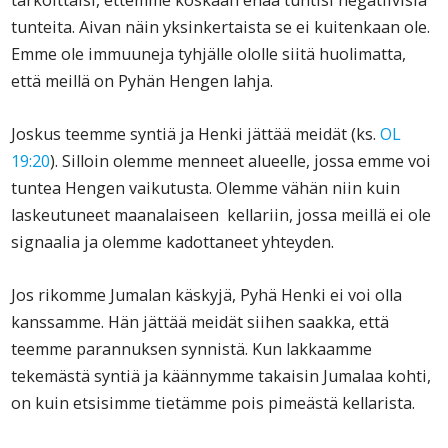
tarkoittaisi, ettemme koskaan enää tuntisi negatiivisia
tunteita. Aivan näin yksinkertaista se ei kuitenkaan ole.
Emme ole immuuneja tyhjälle ololle siitä huolimatta,
että meillä on Pyhän Hengen lahja.
Joskus teemme syntiä ja Henki jättää meidät (ks.
OL
19:20
). Silloin olemme menneet alueelle, jossa emme voi
tuntea Hengen vaikutusta. Olemme vähän niin kuin
laskeutuneet maanalaiseen kellariin, jossa meillä ei ole
signaalia ja olemme kadottaneet yhteyden.
Jos rikomme Jumalan käskyjä, Pyhä Henki ei voi olla
kanssamme. Hän jättää meidät siihen saakka, että
teemme parannuksen synnistä. Kun lakkaamme
tekemästä syntiä ja käännymme takaisin Jumalaa kohti,
on kuin etsisimme tietämme pois pimeästä kellarista.