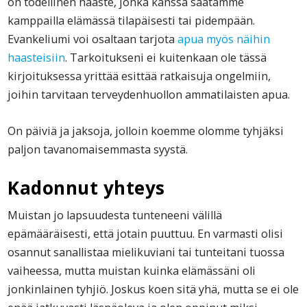
on todellinen haaste, jonka kanssa saatamme
kamppailla elämässä tilapäisesti tai pidempään.
Evankeliumi voi osaltaan tarjota
apua myös näihin
haasteisiin
. Tarkoitukseni ei kuitenkaan ole tässä
kirjoituksessa yrittää esittää ratkaisuja ongelmiin,
joihin tarvitaan terveydenhuollon ammatilaisten apua.
On päiviä ja jaksoja, jolloin koemme olomme tyhjäksi
paljon tavanomaisemmasta syystä.
Kadonnut yhteys
Muistan jo lapsuudesta tunteneeni välillä
epämääräisesti, että jotain puuttuu. En varmasti olisi
osannut sanallistaa mielikuviani tai tunteitani tuossa
vaiheessa, mutta muistan kuinka elämässäni oli
jonkinlainen tyhjiö. Joskus koen sitä yhä, mutta se ei ole