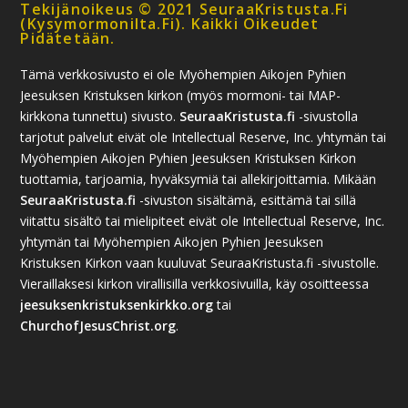
Tekijänoikeus © 2021 SeuraaKristusta.fi
(kysymormonilta.fi). Kaikki Oikeudet
Pidätetään.
Tämä verkkosivusto ei ole Myöhempien Aikojen Pyhien
Jeesuksen Kristuksen kirkon (myös mormoni- tai MAP-
kirkkona tunnettu) sivusto.
SeuraaKristusta.fi
-sivustolla
tarjotut palvelut eivät ole Intellectual Reserve, Inc. yhtymän tai
Myöhempien Aikojen Pyhien Jeesuksen Kristuksen Kirkon
tuottamia, tarjoamia, hyväksymiä tai allekirjoittamia. Mikään
SeuraaKristusta.fi
-sivuston sisältämä, esittämä tai sillä
viitattu sisältö tai mielipiteet eivät ole Intellectual Reserve, Inc.
yhtymän tai Myöhempien Aikojen Pyhien Jeesuksen
Kristuksen Kirkon vaan kuuluvat SeuraaKristusta.fi -sivustolle.
Vieraillaksesi kirkon virallisilla verkkosivuilla, käy osoitteessa
jeesuksenkristuksenkirkko.org
tai
ChurchofJesusChrist.org
.