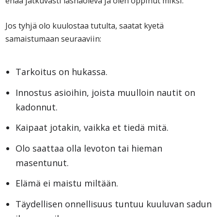
enää jatkuvasti läsnäoleva ja olen oppinut miksi.
Jos tyhjä olo kuulostaa tutulta, saatat kyetä
samaistumaan seuraaviin:
Tarkoitus on hukassa.
Innostus asioihin, joista muulloin nautit on
kadonnut.
Kaipaat jotakin, vaikka et tiedä mitä.
Olo saattaa olla levoton tai hieman
masentunut.
Elämä ei maistu miltään.
Täydellisen onnellisuus tuntuu kuuluvan sadun