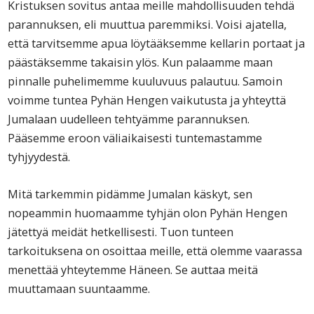
Kristuksen sovitus antaa meille mahdollisuuden tehdä
parannuksen, eli muuttua paremmiksi. Voisi ajatella,
että tarvitsemme apua löytääksemme kellarin portaat ja
päästäksemme takaisin ylös. Kun palaamme maan
pinnalle puhelimemme kuuluvuus palautuu. Samoin
voimme tuntea Pyhän Hengen vaikutusta ja yhteyttä
Jumalaan uudelleen tehtyämme parannuksen.
Pääsemme eroon väliaikaisesti tuntemastamme
tyhjyydestä.
Mitä tarkemmin pidämme Jumalan käskyt, sen
nopeammin huomaamme tyhjän olon Pyhän Hengen
jätettyä meidät hetkellisesti. Tuon tunteen
tarkoituksena on osoittaa meille, että olemme vaarassa
menettää yhteytemme Häneen. Se auttaa meitä
muuttamaan suuntaamme.