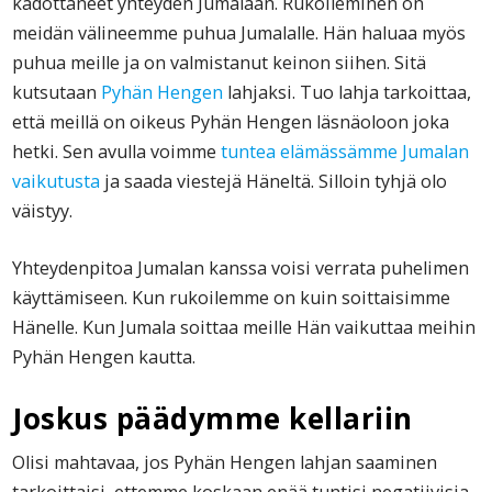
kadottaneet yhteyden Jumalaan. Rukoileminen on
meidän välineemme puhua Jumalalle. Hän haluaa myös
puhua meille ja on valmistanut keinon siihen. Sitä
kutsutaan
Pyhän Hengen
lahjaksi. Tuo lahja tarkoittaa,
että meillä on oikeus Pyhän Hengen läsnäoloon joka
hetki. Sen avulla voimme
tuntea elämässämme Jumalan
vaikutusta
ja saada viestejä Häneltä. Silloin tyhjä olo
väistyy.
Yhteydenpitoa Jumalan kanssa voisi verrata puhelimen
käyttämiseen. Kun rukoilemme on kuin soittaisimme
Hänelle. Kun Jumala soittaa meille Hän vaikuttaa meihin
Pyhän Hengen kautta.
Joskus päädymme kellariin
Olisi mahtavaa, jos Pyhän Hengen lahjan saaminen