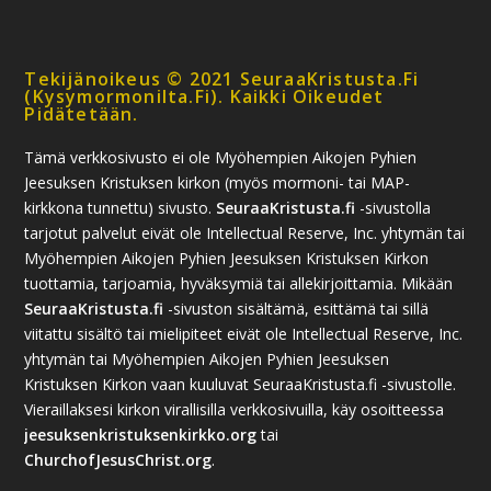
Tekijänoikeus © 2021 SeuraaKristusta.fi
(kysymormonilta.fi). Kaikki Oikeudet
Pidätetään.
Tämä verkkosivusto ei ole Myöhempien Aikojen Pyhien
Jeesuksen Kristuksen kirkon (myös mormoni- tai MAP-
kirkkona tunnettu) sivusto.
SeuraaKristusta.fi
-sivustolla
tarjotut palvelut eivät ole Intellectual Reserve, Inc. yhtymän tai
Myöhempien Aikojen Pyhien Jeesuksen Kristuksen Kirkon
tuottamia, tarjoamia, hyväksymiä tai allekirjoittamia. Mikään
SeuraaKristusta.fi
-sivuston sisältämä, esittämä tai sillä
viitattu sisältö tai mielipiteet eivät ole Intellectual Reserve, Inc.
yhtymän tai Myöhempien Aikojen Pyhien Jeesuksen
Kristuksen Kirkon vaan kuuluvat SeuraaKristusta.fi -sivustolle.
Vieraillaksesi kirkon virallisilla verkkosivuilla, käy osoitteessa
jeesuksenkristuksenkirkko.org
tai
ChurchofJesusChrist.org
.