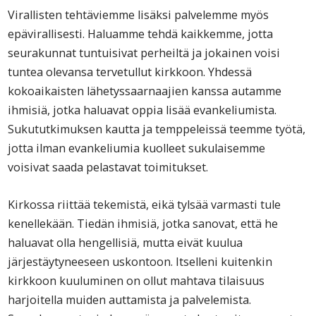
Virallisten tehtäviemme lisäksi palvelemme myös
epävirallisesti. Haluamme tehdä kaikkemme, jotta
seurakunnat tuntuisivat perheiltä ja jokainen voisi
tuntea olevansa tervetullut kirkkoon. Yhdessä
kokoaikaisten lähetyssaarnaajien kanssa autamme
ihmisiä, jotka haluavat oppia lisää evankeliumista.
Sukututkimuksen kautta ja temppeleissä teemme työtä,
jotta ilman evankeliumia kuolleet sukulaisemme
voisivat saada pelastavat toimitukset.
Kirkossa riittää tekemistä, eikä tylsää varmasti tule
kenellekään. Tiedän ihmisiä, jotka sanovat, että he
haluavat olla hengellisiä, mutta eivät kuulua
järjestäytyneeseen uskontoon. Itselleni kuitenkin
kirkkoon kuuluminen on ollut mahtava tilaisuus
harjoitella muiden auttamista ja palvelemista.