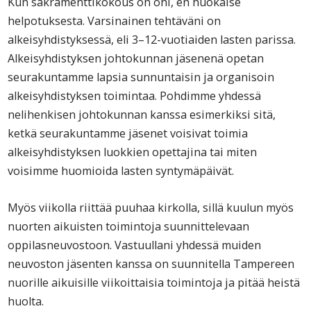
Kun sakramenttikokous on ohi, en huokaise
helpotuksesta. Varsinainen tehtäväni on
alkeisyhdistyksessä, eli 3–12-vuotiaiden lasten parissa.
Alkeisyhdistyksen johtokunnan jäsenenä opetan
seurakuntamme lapsia sunnuntaisin ja organisoin
alkeisyhdistyksen toimintaa. Pohdimme yhdessä
nelihenkisen johtokunnan kanssa esimerkiksi sitä,
ketkä seurakuntamme jäsenet voisivat toimia
alkeisyhdistyksen luokkien opettajina tai miten
voisimme huomioida lasten syntymäpäivät.
Myös viikolla riittää puuhaa kirkolla, sillä kuulun myös
nuorten aikuisten toimintoja suunnittelevaan
oppilasneuvostoon. Vastuullani yhdessä muiden
neuvoston jäsenten kanssa on suunnitella Tampereen
nuorille aikuisille viikoittaisia toimintoja ja pitää heistä
huolta.