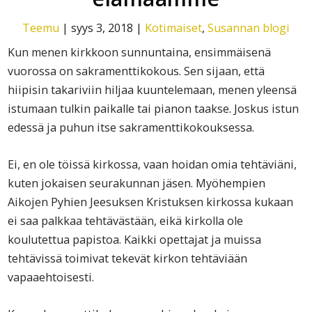
Teemu
|
syys 3, 2018
|
Kotimaiset
,
Susannan blogi
Kun menen kirkkoon sunnuntaina, ensimmäisenä
vuorossa on sakramenttikokous. Sen sijaan, että
hiipisin takariviin hiljaa kuuntelemaan, menen yleensä
istumaan tulkin paikalle tai pianon taakse. Joskus istun
edessä ja puhun itse sakramenttikokouksessa.
Ei, en ole töissä kirkossa, vaan hoidan omia tehtäviäni,
kuten jokaisen seurakunnan jäsen. Myöhempien
Aikojen Pyhien Jeesuksen Kristuksen kirkossa kukaan
ei saa palkkaa tehtävästään, eikä kirkolla ole
koulutettua papistoa. Kaikki opettajat ja muissa
tehtävissä toimivat tekevät kirkon tehtäviään
vapaaehtoisesti.