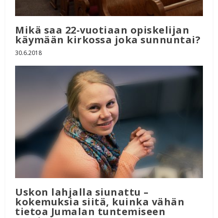
Mikä saa 22-vuotiaan opiskelijan
käymään kirkossa joka sunnuntai?
30.6.2018
Uskon lahjalla siunattu –
kokemuksia siitä, kuinka vähän
tietoa Jumalan tuntemiseen