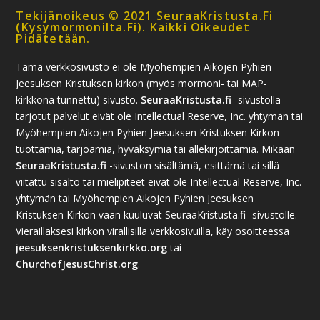
Tekijänoikeus © 2021 SeuraaKristusta.fi
(kysymormonilta.fi). Kaikki Oikeudet
Pidätetään.
Tämä verkkosivusto ei ole Myöhempien Aikojen Pyhien
Jeesuksen Kristuksen kirkon (myös mormoni- tai MAP-
kirkkona tunnettu) sivusto.
SeuraaKristusta.fi
-sivustolla
tarjotut palvelut eivät ole Intellectual Reserve, Inc. yhtymän tai
Myöhempien Aikojen Pyhien Jeesuksen Kristuksen Kirkon
tuottamia, tarjoamia, hyväksymiä tai allekirjoittamia. Mikään
SeuraaKristusta.fi
-sivuston sisältämä, esittämä tai sillä
viitattu sisältö tai mielipiteet eivät ole Intellectual Reserve, Inc.
yhtymän tai Myöhempien Aikojen Pyhien Jeesuksen
Kristuksen Kirkon vaan kuuluvat SeuraaKristusta.fi -sivustolle.
Vieraillaksesi kirkon virallisilla verkkosivuilla, käy osoitteessa
jeesuksenkristuksenkirkko.org
tai
ChurchofJesusChrist.org
.