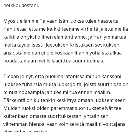
heikkoudestani.
Myös tiellämme Taivaan Isän luokse tulee haasteita.
Hän tietää, että me kaikki teemme virheitä ja että meillä
kaikilla on yksilöllinen elämäntilanne, ja Hän ymmärtää
meitä täydellisesti. Jeesuksen Kristuksen sovituksen
ansiosta meidän ei ole koskaan liian myöhäistä alkaa
noudattamaan meille laadittua suunnitelmaa.
Tiedän jo nyt, että puolimaratonissa minun kanssani
juoksee tuhansia muita juoksijoita, joista suurin osa on
minua nopeampia ja tulee minua ennen maaliin.
Tärkeintä on kuitenkin keskittyä omaan juoksemiseen.
Muiden juoksijoiden paremmat suoritukset eivät tee
kuitenkaan omasta suorituksestani yhtään sen
vähemmän hienoa, vaan voin selvitä maaliin voittajana