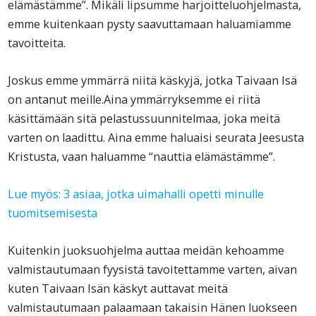
elämästämme”. Mikäli lipsumme harjoitteluohjelmasta,
emme kuitenkaan pysty saavuttamaan haluamiamme
tavoitteita.
Joskus emme ymmärrä niitä käskyjä, jotka Taivaan Isä
on antanut meille.Aina ymmärryksemme ei riitä
käsittämään sitä pelastussuunnitelmaa, joka meitä
varten on laadittu. Aina emme haluaisi seurata Jeesusta
Kristusta, vaan haluamme “nauttia elämästämme”.
Lue myös: 3 asiaa, jotka uimahalli opetti minulle
tuomitsemisesta
Kuitenkin juoksuohjelma auttaa meidän kehoamme
valmistautumaan fyysistä tavoitettamme varten, aivan
kuten Taivaan Isän käskyt auttavat meitä
valmistautumaan palaamaan takaisin Hänen luokseen