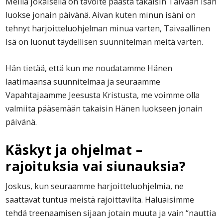
Meillä jokaisella on tavoite päästä takaisin Taivaan Isän
luokse jonain päivänä. Aivan kuten minun isäni on
tehnyt harjoitteluohjelman minua varten, Taivaallinen
Isä on luonut täydellisen suunnitelman meitä varten.
Hän tietää, että kun me noudatamme Hänen
laatimaansa suunnitelmaa ja seuraamme
Vapahtajaamme Jeesusta Kristusta, me voimme olla
valmiita pääsemään takaisin Hänen luokseen jonain
päivänä.
Käskyt ja ohjelmat –
rajoituksia vai siunauksia?
Joskus, kun seuraamme harjoitteluohjelmia, ne
saattavat tuntua meistä rajoittavilta. Haluaisimme
tehdä treenaamisen sijaan jotain muuta ja vain “nauttia