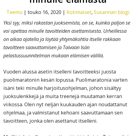
Teemu
|
touko 16, 2020
|
Kotimaiset
,
Susannan blogi
Yksi syy, miksi rakastan juoksemista, on se, kuinka paljon se
voi opettaa minulle tavoitteiden asettamisesta. Urheillessa
on aikaa ajatella ja löytää yhtymäkohtia itselle rakkaan
tavoitteen saavuttamisen ja Taivaan Isän
pelastussuunnitelman mukaan elämisen välillä.
Vuoden alussa asetin itselleni tavoitteeksi juosta
puolimaratonin kesän lopussa. Puolimaratonia varten
isäni teki minulle harjoitusohjelman, johon sisältyy
juoksulenkkejä ja muita treenejä muutaman kerran
viikossa. Olen nyt neljän kuukauden ajan noudattanut
ohjelmaa, ja valmistanut kehoani saavuttamaan sen
tavoitteen, jonka olen asettanut itselleni.