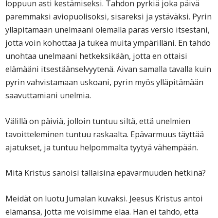
loppuun asti kestämiseksi. Tahdon pyrkiä joka päivä
paremmaksi aviopuolisoksi, sisareksi ja ystäväksi. Pyrin
ylläpitämään unelmaani olemalla paras versio itsestäni,
jotta voin kohottaa ja tukea muita ympärilläni. En tahdo
unohtaa unelmaani hetkeksikään, jotta en ottaisi
elämääni itsestäänselvyytenä. Aivan samalla tavalla kuin
pyrin vahvistamaan uskoani, pyrin myös ylläpitämään
saavuttamiani unelmia.
Välillä on päiviä, jolloin tuntuu siltä, että unelmien
tavoitteleminen tuntuu raskaalta. Epävarmuus täyttää
ajatukset, ja tuntuu helpommalta tyytyä vähempään.
Mitä Kristus sanoisi tällaisina epävarmuuden hetkinä?
Meidät on luotu Jumalan kuvaksi. Jeesus Kristus antoi
elämänsä, jotta me voisimme elää. Hän ei tahdo, että