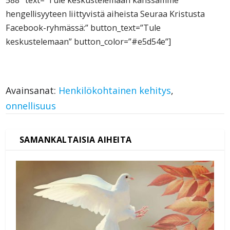
588″ text=”Tule keskustelemaan kanssamme
hengellisyyteen liittyvistä aiheista Seuraa Kristusta
Facebook-ryhmässä:” button_text=”Tule
keskustelemaan” button_color=”#e5d54e”]
Avainsanat:
Henkilökohtainen kehitys
,
onnellisuus