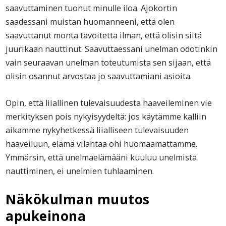
saavuttaminen tuonut minulle iloa. Ajokortin
saadessani muistan huomanneeni, että olen
saavuttanut monta tavoitetta ilman, että olisin siitä
juurikaan nauttinut. Saavuttaessani unelman odotinkin
vain seuraavan unelman toteutumista sen sijaan, että
olisin osannut arvostaa jo saavuttamiani asioita.
Opin, että liiallinen tulevaisuudesta haaveileminen vie
merkityksen pois nykyisyydeltä: jos käytämme kalliin
aikamme nykyhetkessä liialliseen tulevaisuuden
haaveiluun, elämä vilahtaa ohi huomaamattamme.
Ymmärsin, että unelmaelämääni kuuluu unelmista
nauttiminen, ei unelmien tuhlaaminen.
Näkökulman muutos
apukeinona