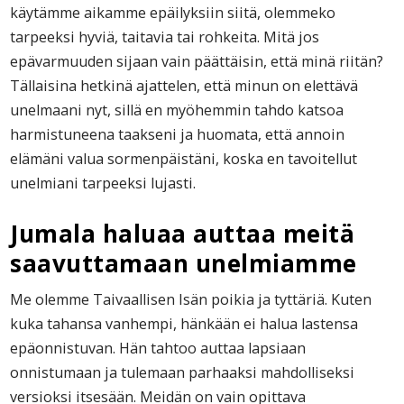
käytämme aikamme epäilyksiin siitä, olemmeko
tarpeeksi hyviä, taitavia tai rohkeita. Mitä jos
epävarmuuden sijaan vain päättäisin, että minä riitän?
Tällaisina hetkinä ajattelen, että minun on elettävä
unelmaani nyt, sillä en myöhemmin tahdo katsoa
harmistuneena taakseni ja huomata, että annoin
elämäni valua sormenpäistäni, koska en tavoitellut
unelmiani tarpeeksi lujasti.
Jumala haluaa auttaa meitä
saavuttamaan unelmiamme
Me olemme Taivaallisen Isän poikia ja tyttäriä. Kuten
kuka tahansa vanhempi, hänkään ei halua lastensa
epäonnistuvan. Hän tahtoo auttaa lapsiaan
onnistumaan ja tulemaan parhaaksi mahdolliseksi
versioksi itsesään. Meidän on vain opittava