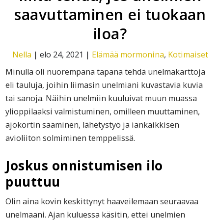
saavuttaminen ei tuokaan
iloa?
Nella
|
elo 24, 2021
|
Elämää mormonina
,
Kotimaiset
Minulla oli nuorempana tapana tehdä unelmakarttoja
eli tauluja, joihin liimasin unelmiani kuvastavia kuvia
tai sanoja. Näihin unelmiin kuuluivat muun muassa
ylioppilaaksi valmistuminen, omilleen muuttaminen,
ajokortin saaminen, lähetystyö ja iankaikkisen
avioliiton solmiminen temppelissä.
Joskus onnistumisen ilo
puuttuu
Olin aina kovin keskittynyt haaveilemaan seuraavaa
unelmaani. Ajan kuluessa käsitin, ettei unelmien