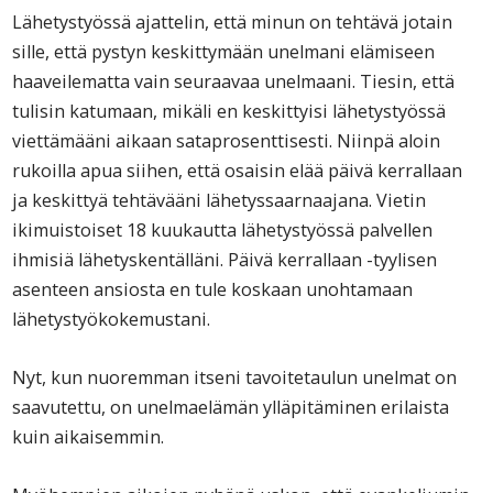
Lähetystyössä ajattelin, että minun on tehtävä jotain
sille, että pystyn keskittymään unelmani elämiseen
haaveilematta vain seuraavaa unelmaani. Tiesin, että
tulisin katumaan, mikäli en keskittyisi lähetystyössä
viettämääni aikaan sataprosenttisesti. Niinpä aloin
rukoilla apua siihen, että osaisin elää päivä kerrallaan
ja keskittyä tehtävääni lähetyssaarnaajana. Vietin
ikimuistoiset 18 kuukautta lähetystyössä palvellen
ihmisiä lähetyskentälläni. Päivä kerrallaan -tyylisen
asenteen ansiosta en tule koskaan unohtamaan
lähetystyökokemustani.
Nyt, kun nuoremman itseni tavoitetaulun unelmat on
saavutettu, on unelmaelämän ylläpitäminen erilaista
kuin aikaisemmin.