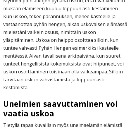
Myöhempien aikojen pyhänä uskon, että evankeliumin
mukaan elämiseen kuuluu loppuun asti kestäminen.
Kun uskoo, tekee parannuksen, menee kasteelle ja
vastaanottaa pyhän hengen, alkaa uskovaisen elämässä
mielestäni vaikein osuus, nimittäin uskon
ylläpitäminen. Uskoa on helppo osoittaa silloin, kun
tuntee vahvasti Pyhän Hengen esimerkiksi kasteelle
mentäessä. Aivan tavallisena arkipäivänä, kun suuret
tunteet hengellisistä kokemuksista ovat hiipuneet, voi
uskon osoittaminen toisinaan olla vaikeampaa. Silloin
tarvitaan uskon vahvistamista ja loppuun asti
kestämistä.
Unelmien saavuttaminen voi
vaatia uskoa
Tietyllä tapaa kuvailisin myös unelmaelämän elämistä