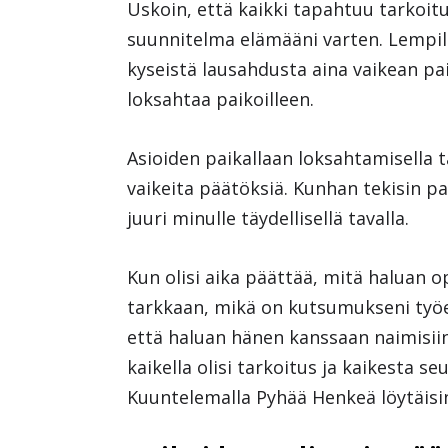
Uskoin, että kaikki tapahtuu tarkoitu
suunnitelma elämääni varten. Lempila
kyseistä lausahdusta aina vaikean pai
loksahtaa paikoilleen.
Asioiden paikallaan loksahtamisella t
vaikeita päätöksiä. Kunhan tekisin par
juuri minulle täydellisellä tavalla.
Kun olisi aika päättää, mitä haluan o
tarkkaan, mikä on kutsumukseni työel
että haluan hänen kanssaan naimisiin
kaikella olisi tarkoitus ja kaikesta s
Kuuntelemalla Pyhää Henkeä löytäisin