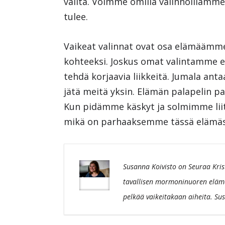
valita. Voimme omilla valinnoillamme
tulee.
Vaikeat valinnat ovat osa elämäämme
kohteeksi. Joskus omat valintamme ei
tehdä korjaavia liikkeitä. Jumala ant
jätä meitä yksin. Elämän palapelin pal
Kun pidämme käskyt ja solmimme liit
mikä on parhaaksemme tässä elämäss
Susanna Koivisto on Seuraa Krist
tavallisen mormoninuoren eläm
pelkää vaikeitakaan aiheita. Sus