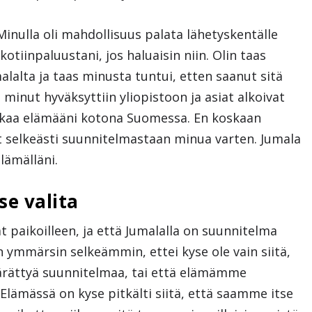
inulla oli mahdollisuus palata lähetyskentälle
tiinpaluustani, jos haluaisin niin. Olin taas
malalta ja taas minusta tuntui, etten saanut sitä
minut hyväksyttiin yliopistoon ja asiat alkoivat
tkaa elämääni kotona Suomessa. En koskaan
ut selkeästi suunnitelmastaan minua varten. Jumala
elämälläni.
se valita
t paikoilleen, ja että Jumalalla on suunnitelma
 ymmärsin selkeämmin, ettei kyse ole vain siitä,
rättyä suunnitelmaa, tai että elämämme
 Elämässä on kyse pitkälti siitä, että saamme itse