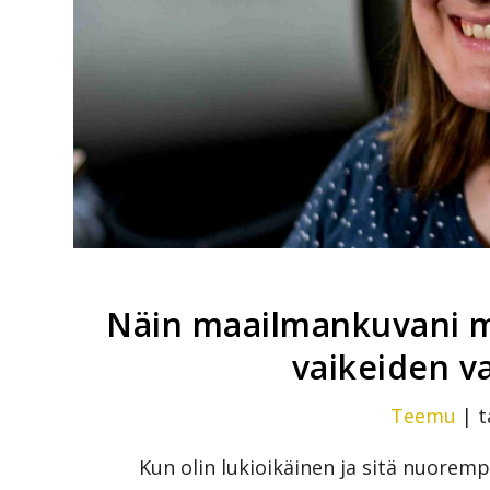
Näin maailmankuvani mu
vaikeiden v
Teemu
|
t
Kun olin lukioikäinen ja sitä nuorem