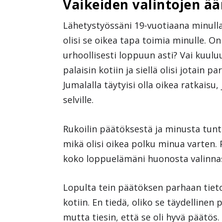
Vaikeiden valintojen ää
Lähetystyössäni 19-vuotiaana minulla 
olisi se oikea tapa toimia minulle. O
urhoollisesti loppuun asti? Vai kuul
palaisin kotiin ja siellä olisi jotain
Jumalalla täytyisi olla oikea ratkaisu,
selville.
Rukoilin päätöksestä ja minusta tuntu
mikä olisi oikea polku minua varten. P
koko loppuelämäni huonosta valinna
Lopulta tein päätöksen parhaan tiet
kotiin. En tiedä, oliko se täydellinen 
mutta tiesin, että se oli hyvä päätös.