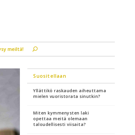
ysy meiltä!
Suositellaan
Yllättikö raskauden aiheuttama
mielen vuoristorata sinutkin?
Miten kymmenysten laki
opettaa meitä olemaan
taloudellisesti viisaita?