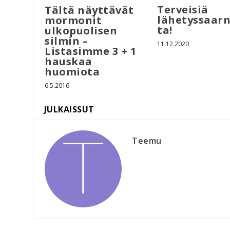
Terveisiä
Tältä näyttävät
lähetyssaarn
mormonit
ta!
ulkopuolisen
silmin –
11.12.2020
Listasimme 3 + 1
hauskaa
huomiota
6.5.2016
Teemu