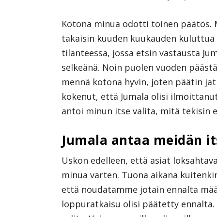
Kotona minua odotti toinen päätös. M
takaisin kuuden kuukauden kuluttua ko
tilanteessa, jossa etsin vastausta Ju
selkeänä. Noin puolen vuoden päästä 
mennä kotona hyvin, joten päätin ja
kokenut, että Jumala olisi ilmoittan
antoi minun itse valita, mitä tekisin 
Jumala antaa meidän it
Uskon edelleen, että asiat loksahtava
minua varten. Tuona aikana kuitenkin
että noudatamme jotain ennalta mää
loppuratkaisu olisi päätetty ennalta.