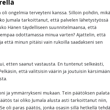
rellä
oli ongelmia terveyteni kanssa. Silloin pohdin, mik
nko Jumala tarkoittanut, että palvelen lähetystyössä
uuko Hänen täydelliseen suunnitelmaansa, että
 parempaa odottamassa minua varten? Ajattelin, että
 ja että minun pitäisi vain rukoilla saadakseni sen
i, etten saanut vastausta. En tuntenut selkeästi,
elkäsin, että valitsisin väärin ja joutuisin kärsimään
sta.
oni ja ymmärrykseni mukaan. Tein päätöksen palata
päätös tai oliko Jumala alusta asti tarkoittanut niin,
 Se oli paras päätös, jonka osasin sillä hetkellä tehdä