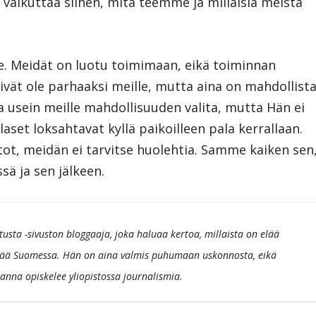
 vaikuttaa siihen, mitä teemme ja millaisia meistä
. Meidät on luotu toimimaan, eikä toiminnan
vät ole parhaaksi meille, mutta aina on mahdollist
aa usein meille mahdollisuuden valita, mutta Hän ei
aset loksahtavat kyllä paikoilleen pala kerrallaan.
ot, meidän ei tarvitse huolehtia. Samme kaiken sen
ä ja sen jälkeen.
usta -sivuston bloggaaja, joka haluaa kertoa, millaista on elää
ää Suomessa. Hän on aina valmis puhumaan uskonnosta, eikä
anna opiskelee yliopistossa journalismia.