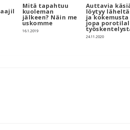
Mitä tapahtuu
Auttavia käsi
aajil
kuoleman
löytyy läheltä
jälkeen? Näin me
ja kokemusta
uskomme
jopa porotilal
työskentelyst
16.1.2019
24.11.2020