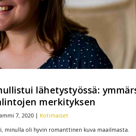
llistui lähetystyössä: ymmär
alintojen merkityksen
ammi 7, 2020
|
Kotimaiset
pi, minulla oli hyvin romanttinen kuva maailmasta.