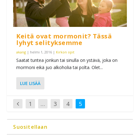
Keitä ovat mormonit? Tässä
lyhyt selityksemme
akang
|
helmi 1, 2016
|
Kirkon opit
Saatat tuntea jonkun tai sinulla on ystävä, joka on
mormoni eikä juo alkoholia tai polta. Olet...
1
…
3
4
5
Suositellaan