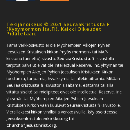
Tekijänoikeus © 2021 SeuraaKristusta.fi
(kysymormonilta.fi). Kaikki Oikeudet
Pidätetään.
Tämä verkkosivusto ei ole Myöhempien Aikojen Pyhien
Jeesuksen Kristuksen kirkon (myös mormoni- tai MAP-
kirkkona tunnettu) sivusto.
SeuraaKristusta.fi
-sivustolla
tarjotut palvelut eivät ole Intellectual Reserve, Inc. yhtymän tai
Myöhempien Aikojen Pyhien Jeesuksen Kristuksen Kirkon
tuottamia, tarjoamia, hyväksymiä tai allekirjoittamia. Mikään
SeuraaKristusta.fi
-sivuston sisältämä, esittämä tai sillä
viitattu sisältö tai mielipiteet eivät ole Intellectual Reserve, Inc.
yhtymän tai Myöhempien Aikojen Pyhien Jeesuksen
Kristuksen Kirkon vaan kuuluvat SeuraaKristusta.fi -sivustolle.
Vieraillaksesi kirkon virallisilla verkkosivuilla, käy osoitteessa
jeesuksenkristuksenkirkko.org
tai
ChurchofJesusChrist.org
.