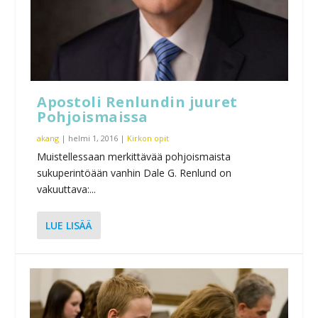
Apostoli Renlundin juuret
Pohjoismaissa
akang
|
helmi 1, 2016
|
Kirkon opit
Muistellessaan merkittävää pohjoismaista
sukuperintöään vanhin Dale G. Renlund on
vakuuttava:...