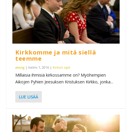
Kirkkomme ja mitä siellä
teemme
akang
|
helmi 1, 2016
|
Kirkon opit
Millaisia ihmisiä kirkossamme on? Myöhempien
Aikojen Pyhien Jeesuksen Kristuksen Kirkko, jonka...