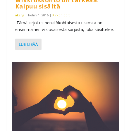
Miksi uskonto on tärkeää:
Kaipuu sisältä
akang
|
helmi 1, 2016
|
Kirkon opit
Tämä kirjoitus henkilökohtaisesta uskosta on
ensimmäinen viisiosaisesta sarjasta, joka käsittelee...