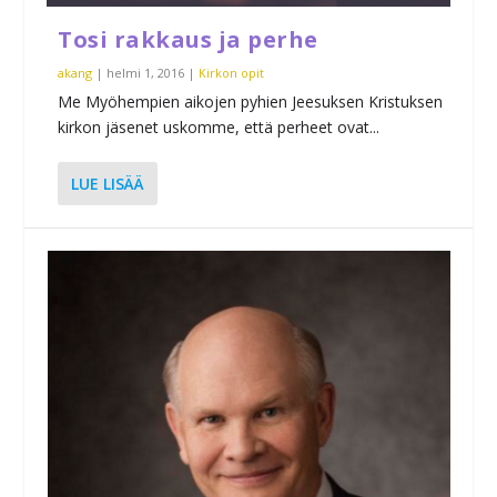
Tosi rakkaus ja perhe
akang
|
helmi 1, 2016
|
Kirkon opit
Me Myöhempien aikojen pyhien Jeesuksen Kristuksen
kirkon jäsenet uskomme, että perheet ovat...