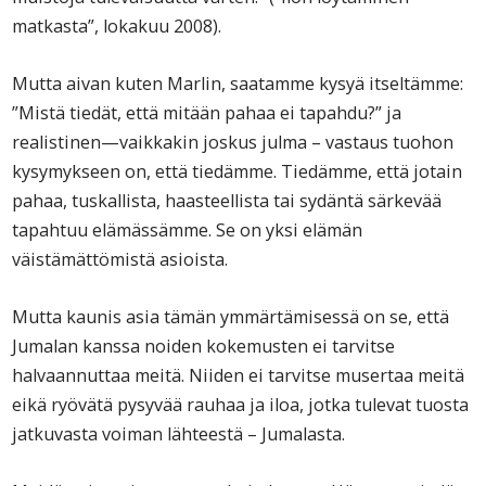
matkasta”, lokakuu 2008).
Mutta aivan kuten Marlin, saatamme kysyä itseltämme:
”Mistä tiedät, että mitään pahaa ei tapahdu?” ja
realistinen—vaikkakin joskus julma – vastaus tuohon
kysymykseen on, että tiedämme. Tiedämme, että jotain
pahaa, tuskallista, haasteellista tai sydäntä särkevää
tapahtuu elämässämme. Se on yksi elämän
väistämättömistä asioista.
Mutta kaunis asia tämän ymmärtämisessä on se, että
Jumalan kanssa noiden kokemusten ei tarvitse
halvaannuttaa meitä. Niiden ei tarvitse musertaa meitä
eikä ryövätä pysyvää rauhaa ja iloa, jotka tulevat tuosta
jatkuvasta voiman lähteestä – Jumalasta.