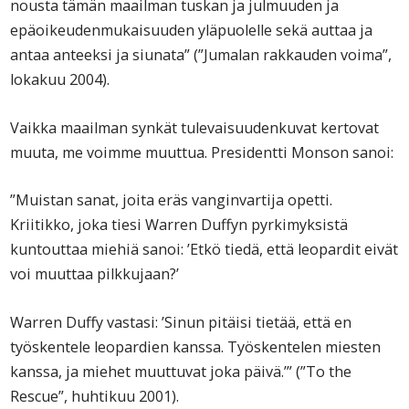
nousta tämän maailman tuskan ja julmuuden ja
epäoikeudenmukaisuuden yläpuolelle sekä auttaa ja
antaa anteeksi ja siunata” (”Jumalan rakkauden voima”,
lokakuu 2004).
Vaikka maailman synkät tulevaisuudenkuvat kertovat
muuta, me voimme muuttua. Presidentti Monson sanoi:
”Muistan sanat, joita eräs vanginvartija opetti.
Kriitikko, joka tiesi Warren Duffyn pyrkimyksistä
kuntouttaa miehiä sanoi: ’Etkö tiedä, että leopardit eivät
voi muuttaa pilkkujaan?’
Warren Duffy vastasi: ’Sinun pitäisi tietää, että en
työskentele leopardien kanssa. Työskentelen miesten
kanssa, ja miehet muuttuvat joka päivä.’” (”To the
Rescue”, huhtikuu 2001).