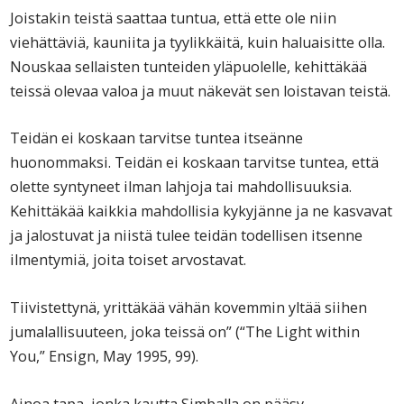
Joistakin teistä saattaa tuntua, että ette ole niin
viehättäviä, kauniita ja tyylikkäitä, kuin haluaisitte olla.
Nouskaa sellaisten tunteiden yläpuolelle, kehittäkää
teissä olevaa valoa ja muut näkevät sen loistavan teistä.
Teidän ei koskaan tarvitse tuntea itseänne
huonommaksi. Teidän ei koskaan tarvitse tuntea, että
olette syntyneet ilman lahjoja tai mahdollisuuksia.
Kehittäkää kaikkia mahdollisia kykyjänne ja ne kasvavat
ja jalostuvat ja niistä tulee teidän todellisen itsenne
ilmentymiä, joita toiset arvostavat.
Tiivistettynä, yrittäkää vähän kovemmin yltää siihen
jumalallisuuteen, joka teissä on” (“The Light within
You,” Ensign, May 1995, 99).