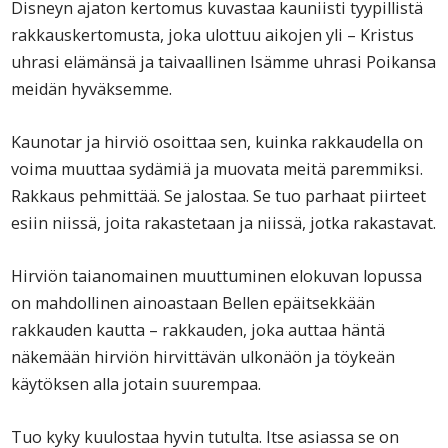
Disneyn ajaton kertomus kuvastaa kauniisti tyypillistä
rakkauskertomusta, joka ulottuu aikojen yli – Kristus
uhrasi elämänsä ja taivaallinen Isämme uhrasi Poikansa
meidän hyväksemme.
Kaunotar ja hirviö osoittaa sen, kuinka rakkaudella on
voima muuttaa sydämiä ja muovata meitä paremmiksi.
Rakkaus pehmittää. Se jalostaa. Se tuo parhaat piirteet
esiin niissä, joita rakastetaan ja niissä, jotka rakastavat.
Hirviön taianomainen muuttuminen elokuvan lopussa
on mahdollinen ainoastaan Bellen epäitsekkään
rakkauden kautta – rakkauden, joka auttaa häntä
näkemään hirviön hirvittävän ulkonäön ja töykeän
käytöksen alla jotain suurempaa.
Tuo kyky kuulostaa hyvin tutulta. Itse asiassa se on