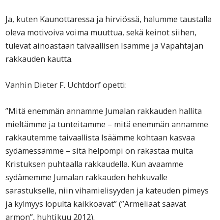
Ja, kuten Kaunottaressa ja hirviössä, halumme taustalla
oleva motivoiva voima muuttua, sekä keinot siihen,
tulevat ainoastaan taivaallisen Isämme ja Vapahtajan
rakkauden kautta.
Vanhin Dieter F. Uchtdorf opetti:
”Mitä enemmän annamme Jumalan rakkauden hallita
mieltämme ja tunteitamme – mitä enemmän annamme
rakkautemme taivaallista Isäämme kohtaan kasvaa
sydämessämme – sitä helpompi on rakastaa muita
Kristuksen puhtaalla rakkaudella. Kun avaamme
sydämemme Jumalan rakkauden hehkuvalle
sarastukselle, niin vihamielisyyden ja kateuden pimeys
ja kylmyys lopulta kaikkoavat” (”Armeliaat saavat
armon”, huhtikuu 2012).