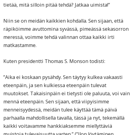
tietää, mitä silloin pitää tehdä? Jatkaa uimista!”
Niin se on meidän kaikkien kohdalla. Sen sijaan, että
räpiköimme avuttomina syvässä, pimeässä sekasorron
meressä, voimme tehdä valinnan ottaa kaikki irti
matkastamme.
Kuten presidentti Thomas S. Monson todisti:
”Aika ei koskaan pysähdy. Sen täytyy kulkea vakaasti
eteenpäin, ja sen kulkiessa eteenpäin tulevat
muutokset. Takaisinpäin ei tietysti ole paluuta, voi vain
mennä eteenpäin. Sen sijaan, että viipyisimme
menneisyydessä, meidän tulee käyttää tämä päivä
parhaalla mahdollisella tavalla, tässä ja nyt, tekemällä
kaikki voitavamme hankkiaksemme miellyttäviä
muistoja tulevaisuutta varten.” (”Ilon löytäminen