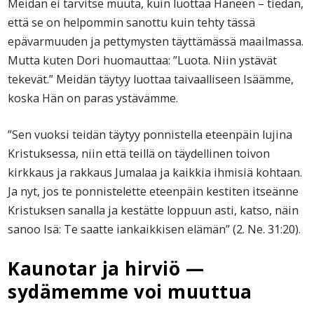
Meidän ei tarvitse muuta, kuin luottaa Häneen – tiedän,
että se on helpommin sanottu kuin tehty tässä
epävarmuuden ja pettymysten täyttämässä maailmassa.
Mutta kuten Dori huomauttaa: ”Luota. Niin ystävät
tekevät.” Meidän täytyy luottaa taivaalliseen Isäämme,
koska Hän on paras ystävämme.
”Sen vuoksi teidän täytyy ponnistella eteenpäin lujina
Kristuksessa, niin että teillä on täydellinen toivon
kirkkaus ja rakkaus Jumalaa ja kaikkia ihmisiä kohtaan.
Ja nyt, jos te ponnistelette eteenpäin kestiten itseänne
Kristuksen sanalla ja kestätte loppuun asti, katso, näin
sanoo Isä: Te saatte iankaikkisen elämän” (2. Ne. 31:20).
Kaunotar ja hirviö —
sydämemme voi muuttua