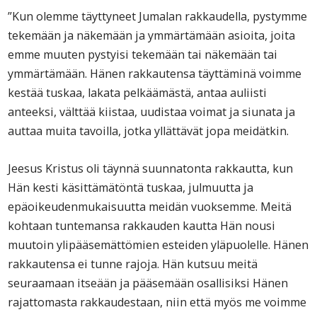
”Kun olemme täyttyneet Jumalan rakkaudella, pystymme
tekemään ja näkemään ja ymmärtämään asioita, joita
emme muuten pystyisi tekemään tai näkemään tai
ymmärtämään. Hänen rakkautensa täyttäminä voimme
kestää tuskaa, lakata pelkäämästä, antaa auliisti
anteeksi, välttää kiistaa, uudistaa voimat ja siunata ja
auttaa muita tavoilla, jotka yllättävät jopa meidätkin.
Jeesus Kristus oli täynnä suunnatonta rakkautta, kun
Hän kesti käsittämätöntä tuskaa, julmuutta ja
epäoikeudenmukaisuutta meidän vuoksemme. Meitä
kohtaan tuntemansa rakkauden kautta Hän nousi
muutoin ylipääsemättömien esteiden yläpuolelle. Hänen
rakkautensa ei tunne rajoja. Hän kutsuu meitä
seuraamaan itseään ja pääsemään osallisiksi Hänen
rajattomasta rakkaudestaan, niin että myös me voimme