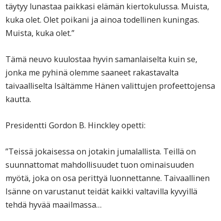
täytyy lunastaa paikkasi elämän kiertokulussa. Muista,
kuka olet. Olet poikani ja ainoa todellinen kuningas.
Muista, kuka olet.”
Tämä neuvo kuulostaa hyvin samanlaiselta kuin se,
jonka me pyhinä olemme saaneet rakastavalta
taivaalliselta Isältämme Hänen valittujen profeettojensa
kautta.
Presidentti Gordon B. Hinckley opetti:
”Teissä jokaisessa on jotakin jumalallista. Teillä on
suunnattomat mahdollisuudet tuon ominaisuuden
myötä, joka on osa perittyä luonnettanne. Taivaallinen
Isänne on varustanut teidät kaikki valtavilla kyvyillä
tehdä hyvää maailmassa…