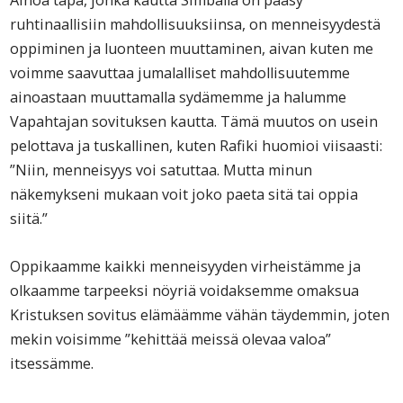
Ainoa tapa, jonka kautta Simballa on pääsy
ruhtinaallisiin mahdollisuuksiinsa, on menneisyydestä
oppiminen ja luonteen muuttaminen, aivan kuten me
voimme saavuttaa jumalalliset mahdollisuutemme
ainoastaan muuttamalla sydämemme ja halumme
Vapahtajan sovituksen kautta. Tämä muutos on usein
pelottava ja tuskallinen, kuten Rafiki huomioi viisaasti:
”Niin, menneisyys voi satuttaa. Mutta minun
näkemykseni mukaan voit joko paeta sitä tai oppia
siitä.”
Oppikaamme kaikki menneisyyden virheistämme ja
olkaamme tarpeeksi nöyriä voidaksemme omaksua
Kristuksen sovitus elämäämme vähän täydemmin, joten
mekin voisimme ”kehittää meissä olevaa valoa”
itsessämme.