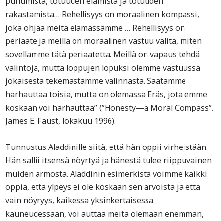
puhumista, totuuden elämistä ja totuuden
rakastamista… Rehellisyys on moraalinen kompassi,
joka ohjaa meitä elämässämme … Rehellisyys on
periaate ja meillä on moraalinen vastuu valita, miten
sovellamme tätä periaatetta. Meillä on vapaus tehdä
valintoja, mutta loppujen lopuksi olemme vastuussa
jokaisesta tekemästämme valinnasta. Saatamme
harhauttaa toisia, mutta on olemassa Eräs, jota emme
koskaan voi harhauttaa” (”Honesty—a Moral Compass”,
James E. Faust, lokakuu 1996).
Tunnustus Aladdinille siitä, että hän oppii virheistään.
Hän sallii itsensä nöyrtyä ja hänestä tulee riippuvainen
muiden armosta. Aladdinin esimerkistä voimme kaikki
oppia, että ylpeys ei ole koskaan sen arvoista ja että
vain nöyryys, kaikessa yksinkertaisessa
kauneudessaan, voi auttaa meitä olemaan enemmän,