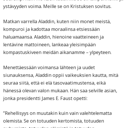
ystävyyden voima. Meille se on Kristuksen sovitus.
Matkan varrella Aladdin, kuten niin monet meistä,
kompuroi ja kadottaa moraalinsa etsiessään
haluamaansa. Aladdin, hienoine vaatteineen ja
lentävine mattoineen, lankeaa yleisimpään
kompastuskiveen meidän aikanamme – ylpeyteen.
Menettäessään voimansa lähteen ja uudet
siunauksensa, Aladdin oppii vaikeuksien kautta, mitä
seuraa siitä, että ei elä tasovaatimustensa, eikä
hänessä olevan valon mukaan. Hän saa selville asian,
jonka presidentti James E. Faust opetti:
”Rehellisyys on muutakin kuin vain valehtelematta
olemista. Se on totuuden kertomista, totuuden