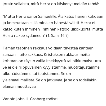
jotain sellaista, mitä Herra on käskenyt meidän tehdä:
”Mutta Herra sanoi Samuelille: Älä katso hänen kokoaan
ja komeuttaan, sillä minä en hänestä välitä. Herra ei
katso kuten ihminen. Ihminen katsoo ulkokuorta, mutta
Herra näkee sydämeen” (1. Sam. 16:7).
Tämän tasoinen rakkaus voidaan tiivistää kahteen
sanaan – aito rakkaus. Kristuksen rakkaus meitä
kohtaan on täysin vailla itsekkyyttä tai pikkumaisuutta.
Se ei ole riippuvainen kyvyistämme, muotitajustamme,
ulkonäöstämme tai teoistamme. Se on
yleismaailmallista. Se on jatkuvaa. Ja se on todellakin
elämän muuttavaa.
Vanhin John H. Groberg todisti: