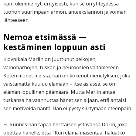
kuin olemme nyt, erityisesti, kun se on yhteydessä
tuohon suurimpaan armon, anteeksiannon ja voiman
lähteeseen.
Nemoa etsimässä
—
kestäminen loppuun asti
Klovnikala Marlin on juuttunut pelkojen,
vainoharhojen, tuskan ja neuroosien valtamereen.
Kuten monet meistä, hän on kokenut menetyksen, joka
väistämättä kuuluu elämään – itse asiassa, se on
elämän lopullinen päämäärä. Mutta Marlin antaa
tuskansa halvaannuttaa hänet sen sijaan, että antaisi
sen motivoida häntä. Hän ei pysty siirtymään eteenpäin.
Ei, kunnes hän tapaa herttaisen ystävänsä Dorin, joka
opettaa hänelle, että: ”Kun elämä masentaa, haluatko