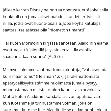
Jälleen kerran Disney painottaa opetusta, että jokaisella
henkilöllä on jumalalliset mahdollisuudet, erityisesti
niillä, jotka ovat huono-osaisia. Jopa köyhä katulapsi
saattaa itse asiassa olla ”hiomaton timantti”.
Tai kuten Mormonin kirjassa sanotaan, Aladdinin elämä
osoittaa, että ”pienillä ja yksinkertaisilla asioilla
saadaan aikaan suuria” (Al. 37:6).
Me myös olemme vaatimattomia olentoja, ”vähäisempiä
kuin maan tomu” (Helaman 12:7). Ja lukemattomista
epätäydellisyyksistämme huolimatta Jumala pystyy
muodostamaan meistä jotakin kaunista ja arvokasta.
Mutta kuten Aladdinin kohdalla, se voi tapahtua vain,
kun luotamme ja tunnustamme voiman, joka on
suurempi kuin me itse. Aladdinille se oli lampunhenki ja