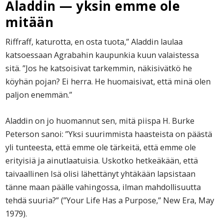
Aladdin — yksin emme ole
mitään
Riffraff, katurotta, en osta tuota,” Aladdin laulaa
katsoessaan Agrabahin kaupunkia kuun valaistessa
sitä. ”Jos he katsoisivat tarkemmin, näkisivätkö he
köyhän pojan? Ei herra. He huomaisivat, että minä olen
paljon enemmän.”
Aladdin on jo huomannut sen, mitä piispa H. Burke
Peterson sanoi: ”Yksi suurimmista haasteista on päästä
yli tunteesta, että emme ole tärkeitä, että emme ole
erityisiä ja ainutlaatuisia. Uskotko hetkeäkään, että
taivaallinen Isä olisi lähettänyt yhtäkään lapsistaan
tänne maan päälle vahingossa, ilman mahdollisuutta
tehdä suuria?” (”Your Life Has a Purpose,” New Era, May
1979).