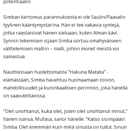
potentiaalin.
Simban kertomus parannuksesta ei ole Saulin/Paavalin
tyylinen kääntymystarina. Hän ei tee vakavia syntejä,
jotka raastaisivat hänen sieluaan, kuten Alman kävi.
Synnin tekemisen sijaan Simba sortuu omahyväiseen
välttelemisen malliin – malli, johon monet meistä voi
samastua.
Nauttiessaan huolettomasta ”Hakuna Matata” -
elämästään, Simba havahtuu huomaamaan toivon,
mahdollisuudet ja kuninkaallisen perinnön, joka hänellä
on saavutettavissa.
”Olet unohtanut, kuka olet, joten olet unohtanut minut,”
hänen isänsä, Mufasa, sanoi hänelle. ”Katso sisimpääsi
Simba. Olet enemmän kuin mikä sinusta on tullut. Sinun