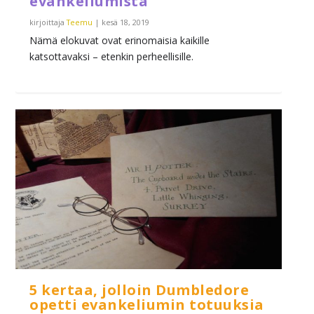
evankeliumista
kirjoittaja
Teemu
|
kesä 18, 2019
Nämä elokuvat ovat erinomaisia kaikille
katsottavaksi – etenkin perheellisille.
5 kertaa, jolloin Dumbledore
opetti evankeliumin totuuksia