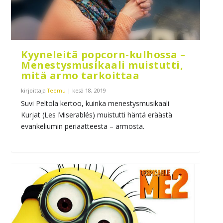
Kyyneleitä popcorn-kulhossa –
Menestysmusikaali muistutti,
mitä armo tarkoittaa
kirjoittaja
Teemu
|
kesä 18, 2019
Suvi Peltola kertoo, kuinka menestysmusikaali
Kurjat (Les Miserablés) muistutti häntä eräästä
evankeliumin periaatteesta – armosta.