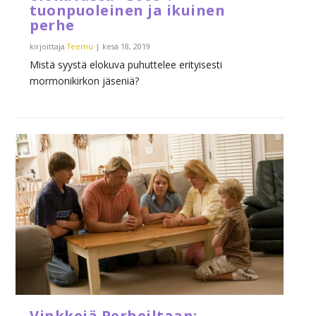
tuonpuoleinen ja ikuinen
perhe
kirjoittaja
Teemu
|
kesä 18, 2019
Mistä syystä elokuva puhuttelee erityisesti
mormonikirkon jäseniä?
Vinkkejä Perheiltaan: