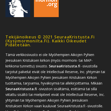
Tekijänoikeus © 2021 SeuraaKristusta.fi
(kysymormonilta.fi). Kaikki Oikeudet
Pidätetään.
Tämä verkkosivusto ei ole Myöhempien Aikojen Pyhien
Jeesuksen Kristuksen kirkon (myös mormoni- tai MAP-
kirkkona tunnettu) sivusto.
SeuraaKristusta.fi
-sivustolla
tarjotut palvelut eivät ole Intellectual Reserve, Inc. yhtymän tai
Myöhempien Aikojen Pyhien Jeesuksen Kristuksen Kirkon
tuottamia, tarjoamia, hyväksymiä tai allekirjoittamia. Mikään
SeuraaKristusta.fi
-sivuston sisältämä, esittämä tai sillä
viitattu sisältö tai mielipiteet eivät ole Intellectual Reserve, Inc.
yhtymän tai Myöhempien Aikojen Pyhien Jeesuksen
Kristuksen Kirkon vaan kuuluvat SeuraaKristusta.fi -sivustolle.