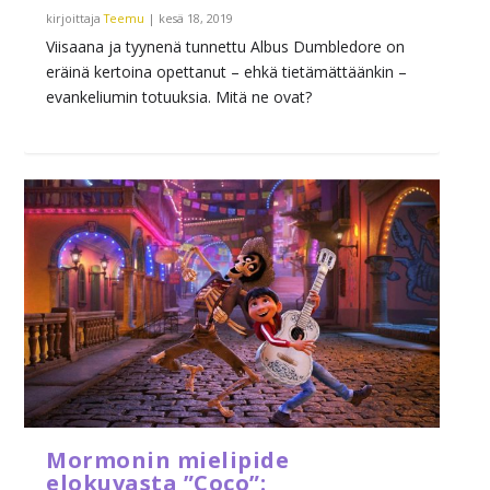
kirjoittaja
Teemu
|
kesä 18, 2019
Viisaana ja tyynenä tunnettu Albus Dumbledore on
eräinä kertoina opettanut – ehkä tietämättäänkin –
evankeliumin totuuksia. Mitä ne ovat?
Mormonin mielipide
elokuvasta ”Coco”: