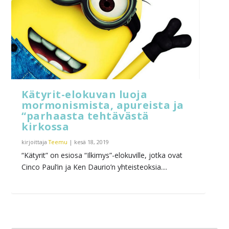
Kätyrit-elokuvan luoja
mormonismista, apureista ja
“parhaasta tehtävästä
kirkossa
kirjoittaja
Teemu
|
kesä 18, 2019
“Kätyrit” on esiosa “Ilkimys”-elokuville, jotka ovat
Cinco Paul’in ja Ken Daurio’n yhteisteoksia....