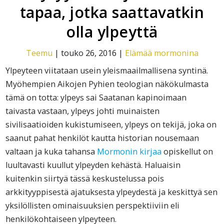
tapaa, jotka saattavatkin
olla ylpeyttä
Teemu
|
touko 26, 2016
|
Elämää mormonina
Ylpeyteen viitataan usein yleismaailmallisena syntinä.
Myöhempien Aikojen Pyhien teologian näkökulmasta
tämä on totta: ylpeys sai Saatanan kapinoimaan
taivasta vastaan, ylpeys johti muinaisten
sivilisaatioiden kukistumiseen, ylpeys on tekijä, joka on
saanut pahat henkilöt kautta historian nousemaan
valtaan ja kuka tahansa
Mormonin kirjaa
opiskellut on
luultavasti kuullut ylpeyden kehästä. Haluaisin
kuitenkin siirtyä tässä keskustelussa pois
arkkityyppisestä ajatuksesta ylpeydestä ja keskittyä sen
yksilöllisten ominaisuuksien perspektiiviin eli
henkilökohtaiseen ylpeyteen.