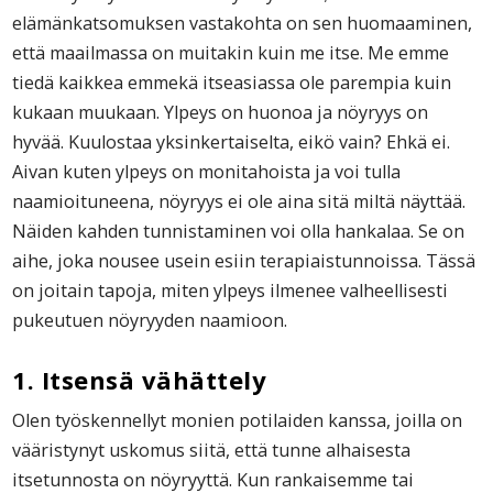
elämänkatsomuksen vastakohta on sen huomaaminen,
että maailmassa on muitakin kuin me itse. Me emme
tiedä kaikkea emmekä itseasiassa ole parempia kuin
kukaan muukaan. Ylpeys on huonoa ja nöyryys on
hyvää. Kuulostaa yksinkertaiselta, eikö vain? Ehkä ei.
Aivan kuten ylpeys on monitahoista ja voi tulla
naamioituneena, nöyryys ei ole aina sitä miltä näyttää.
Näiden kahden tunnistaminen voi olla hankalaa. Se on
aihe, joka nousee usein esiin terapiaistunnoissa. Tässä
on joitain tapoja, miten ylpeys ilmenee valheellisesti
pukeutuen nöyryyden naamioon.
1. Itsensä vähättely
Olen työskennellyt monien potilaiden kanssa, joilla on
vääristynyt uskomus siitä, että tunne alhaisesta
itsetunnosta on nöyryyttä. Kun rankaisemme tai