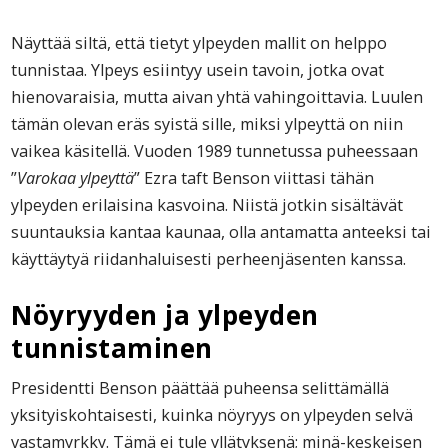
Näyttää siltä, että tietyt ylpeyden mallit on helppo
tunnistaa. Ylpeys esiintyy usein tavoin, jotka ovat
hienovaraisia, mutta aivan yhtä vahingoittavia. Luulen
tämän olevan eräs syistä sille, miksi ylpeyttä on niin
vaikea käsitellä. Vuoden 1989 tunnetussa puheessaan
”
Varokaa ylpeyttä
” Ezra taft Benson viittasi tähän
ylpeyden erilaisina kasvoina. Niistä jotkin sisältävät
suuntauksia kantaa kaunaa, olla antamatta anteeksi tai
käyttäytyä riidanhaluisesti perheenjäsenten kanssa.
Nöyryyden ja ylpeyden
tunnistaminen
Presidentti Benson päättää puheensa selittämällä
yksityiskohtaisesti, kuinka nöyryys on ylpeyden selvä
vastamyrkky. Tämä ei tule yllätyksenä; minä-keskeisen