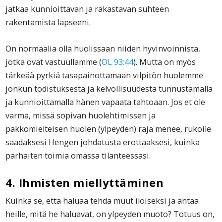
jatkaa kunnioittavan ja rakastavan suhteen
rakentamista lapseeni.
On normaalia olla huolissaan niiden hyvinvoinnista,
jotka ovat vastuullamme (
OL 93:44
). Mutta on myös
tärkeää pyrkiä tasapainottamaan vilpitön huolemme
jonkun todistuksesta ja kelvollisuudesta tunnustamalla
ja kunnioittamalla hänen vapaata tahtoaan. Jos et ole
varma, missä sopivan huolehtimissen ja
pakkomielteisen huolen (ylpeyden) raja menee, rukoile
saadaksesi Hengen johdatusta erottaaksesi, kuinka
parhaiten toimia omassa tilanteessasi.
4. Ihmisten miellyttäminen
Kuinka se, että haluaa tehdä muut iloiseksi ja antaa
heille, mitä he haluavat, on ylpeyden muoto? Totuus on,