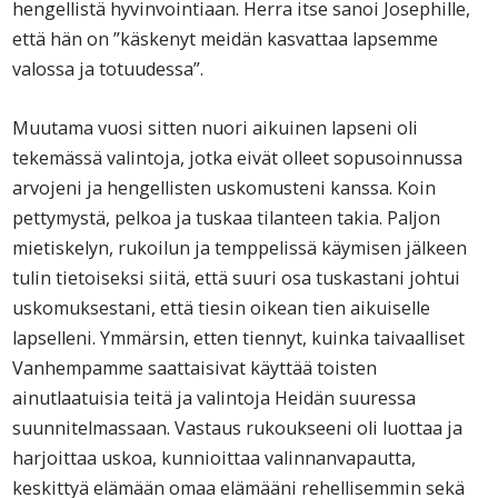
hengellistä hyvinvointiaan. Herra itse sanoi Josephille,
että hän on ”käskenyt meidän kasvattaa lapsemme
valossa ja totuudessa”.
Muutama vuosi sitten nuori aikuinen lapseni oli
tekemässä valintoja, jotka eivät olleet sopusoinnussa
arvojeni ja hengellisten uskomusteni kanssa. Koin
pettymystä, pelkoa ja tuskaa tilanteen takia. Paljon
mietiskelyn, rukoilun ja temppelissä käymisen jälkeen
tulin tietoiseksi siitä, että suuri osa tuskastani johtui
uskomuksestani, että tiesin oikean tien aikuiselle
lapselleni. Ymmärsin, etten tiennyt, kuinka taivaalliset
Vanhempamme saattaisivat käyttää toisten
ainutlaatuisia teitä ja valintoja Heidän suuressa
suunnitelmassaan. Vastaus rukoukseeni oli luottaa ja
harjoittaa uskoa, kunnioittaa valinnanvapautta,
keskittyä elämään omaa elämääni rehellisemmin sekä