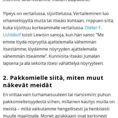
Ylpeys on vertailussa, sijoittelussa. Vertaileminen luo
vihamielisyyttä muita tai itseäsi kohtaan, riippuen siitä,
kuka sijoittuu korkeammalle vertailussa.
Dieter F.
Uchtdorf
toisti Lewisin sanoja, kun hän sanoi: ”Me
emme löydä nöyryyttä ajattelemalla vähemmän
itsestämme; löydämme nöyryyden ajattelemalla
vähemmän itseämme”. Kunnioita itseäsi Jumalan
lapsena ja älä sekoita itsesi vähättelyä nöyryyteen.
2. Pakkomielle siitä, miten muut
näkevät meidät
En viittaa vain turhamaisuuteen tai narsismiin; puhun
pakkomielteisyydestä siihen, millainen käsitys muilla on
meistä – miltä vaikutamme hengellisesti ja henkisesti
muulle maailmalle. Monet asiakkaani ovat kertoneet