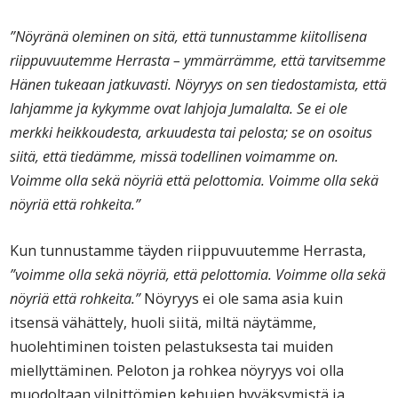
”Nöyränä oleminen on sitä, että tunnustamme kiitollisena
riippuvuutemme Herrasta – ymmärrämme, että tarvitsemme
Hänen tukeaan jatkuvasti. Nöyryys on sen tiedostamista, että
lahjamme ja kykymme ovat lahjoja Jumalalta. Se ei ole
merkki heikkoudesta, arkuudesta tai pelosta; se on osoitus
siitä, että tiedämme, missä todellinen voimamme on.
Voimme olla sekä nöyriä että pelottomia. Voimme olla sekä
nöyriä että rohkeita.”
Kun tunnustamme täyden riippuvuutemme Herrasta,
”voimme olla sekä nöyriä, että pelottomia. Voimme olla sekä
nöyriä että rohkeita.”
Nöyryys ei ole sama asia kuin
itsensä vähättely, huoli siitä, miltä näytämme,
huolehtiminen toisten pelastuksesta tai muiden
miellyttäminen. Peloton ja rohkea nöyryys voi olla
muodoltaan vilpittömien kehujen hyväksymistä ja