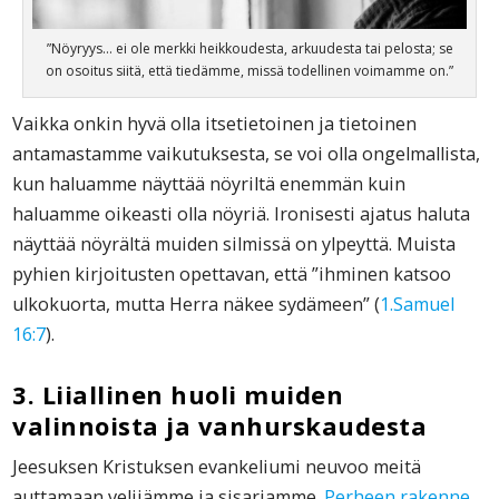
”Nöyryys… ei ole merkki heikkoudesta, arkuudesta tai pelosta; se
on osoitus siitä, että tiedämme, missä todellinen voimamme on.”
Vaikka onkin hyvä olla itsetietoinen ja tietoinen
antamastamme vaikutuksesta, se voi olla ongelmallista,
kun haluamme näyttää nöyriltä enemmän kuin
haluamme oikeasti olla nöyriä. Ironisesti ajatus haluta
näyttää nöyrältä muiden silmissä on ylpeyttä. Muista
pyhien kirjoitusten opettavan, että ”ihminen katsoo
ulkokuorta, mutta Herra näkee sydämeen” (
1.Samuel
16:7
).
3. Liiallinen huoli muiden
valinnoista ja vanhurskaudesta
Jeesuksen Kristuksen evankeliumi neuvoo meitä
auttamaan veljiämme ja sisariamme.
Perheen rakenne
,