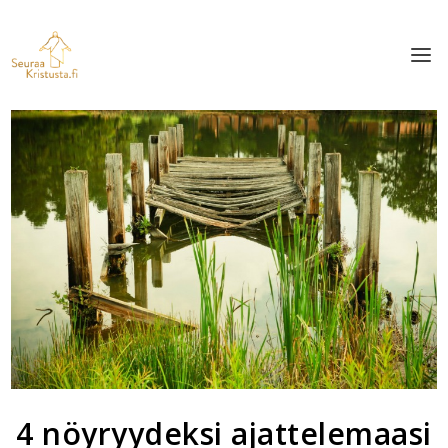
4 nöyryydeksi ajattelemaasi