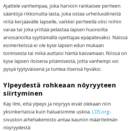
Ajattele vanhempaa, joka harvoin rankaisee perheen
sääntöjä rikkonutta lasta, joka ostaa urheiluvälineitä
niitä kerjäävälle lapselle, vaikkei perheellä olisi niihin
varaa tai joka yrittää pelastaa lapsen huonoilta
arvosanoilta syyttämällä opettajaa epäpäteväksi. Näissä
esimerkeissä ei ole kyse lapsen edun mukaan
toimisesta tai mikä auttaisi häntä kasvamaan. Niissä on
kyse lapsen iloisena pitämisestä, jotta vanhempi voi
pysyä tyytyväisenä ja tuntea itsensä hyväksi.
Ylpeydestä rohkeaan nöyryyteen
siirtyminen
Käy ilmi, että ylpeys ja nöyryys eivät olekaan niin
yksinkertaisia kuin haluaisimme uskoa.
LDS.org
-
sivuston aihehakemisto antaa kauniin määritelmän
nöyryydestä: