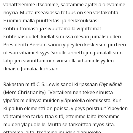
vähättelemme itseämme, saatamme ajatella olevamme
nöyriä. Mutta itseasiassa totuus on sen vastakohta.
Huomioimalla puutteitasi ja heikkouksiasi
kohtuuttomasti ja sivuuttamalla vilpittömät
kohteliaisuudet, kiellät sinussa olevan jumalisuuden.
Presidentti Benson sanoo ylpeyden keskeisen piirteen
olevan vihamielisyys. Sinulle annettujen jumalallisten
lahjojen sivuuttaminen voisi olla vihamielisyyden
ilmaisu Jumalaa kohtaan.
Rakastan mitä C. S. Lewis sanoi kirjassaan
Ehyt elämä
(Mere Christianity): ”Vertaileminen tekee sinusta
ylpeän: mielihyvä muiden yläpuolella olemisesta. Kun
kilpailun elementti on poissa, ylpeys poistuu.” Ylpeyden
välttäminen tarkoittaa sitä, ettemme laita itseämme
muiden yläpuolelle. Mutta se tarkoittaa myös sitä,
ettemme laita itseämme muiden alapuolelle.