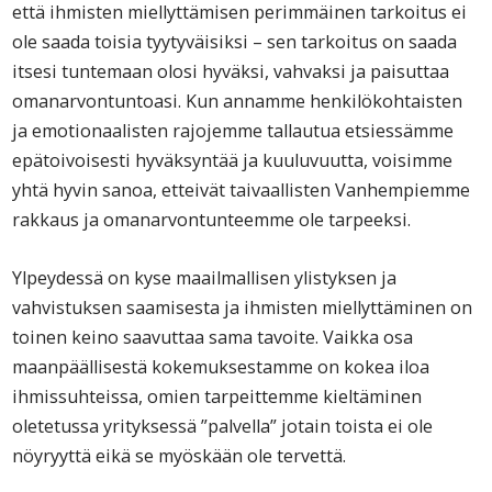
että ihmisten miellyttämisen perimmäinen tarkoitus ei
ole saada toisia tyytyväisiksi – sen tarkoitus on saada
itsesi tuntemaan olosi hyväksi, vahvaksi ja paisuttaa
omanarvontuntoasi. Kun annamme henkilökohtaisten
ja emotionaalisten rajojemme tallautua etsiessämme
epätoivoisesti hyväksyntää ja kuuluvuutta, voisimme
yhtä hyvin sanoa, etteivät taivaallisten Vanhempiemme
rakkaus ja omanarvontunteemme ole tarpeeksi.
Ylpeydessä on kyse maailmallisen ylistyksen ja
vahvistuksen saamisesta ja ihmisten miellyttäminen on
toinen keino saavuttaa sama tavoite. Vaikka osa
maanpäällisestä kokemuksestamme on kokea iloa
ihmissuhteissa, omien tarpeittemme kieltäminen
oletetussa yrityksessä ”palvella” jotain toista ei ole
nöyryyttä eikä se myöskään ole tervettä.