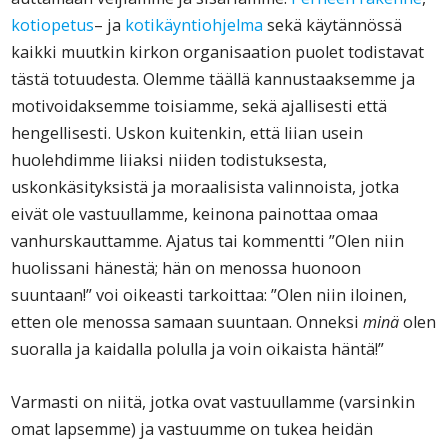
kotiopetus
– ja
kotikäyntiohjelma
sekä käytännössä
kaikki muutkin kirkon organisaation puolet todistavat
tästä totuudesta. Olemme täällä kannustaaksemme ja
motivoidaksemme toisiamme, sekä ajallisesti että
hengellisesti. Uskon kuitenkin, että liian usein
huolehdimme liiaksi niiden todistuksesta,
uskonkäsityksistä ja moraalisista valinnoista, jotka
eivät ole vastuullamme, keinona painottaa omaa
vanhurskauttamme. Ajatus tai kommentti ”Olen niin
huolissani hänestä; hän on menossa huonoon
suuntaan!” voi oikeasti tarkoittaa: ”Olen niin iloinen,
etten ole menossa samaan suuntaan. Onneksi
minä
olen
suoralla ja kaidalla polulla ja voin oikaista häntä!”
Varmasti on niitä, jotka ovat vastuullamme (varsinkin
omat lapsemme) ja vastuumme on tukea heidän