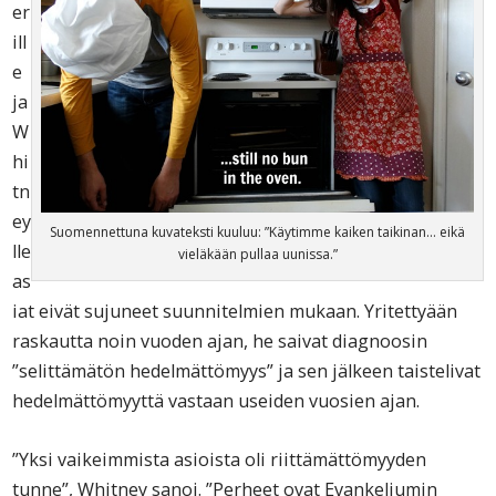
er
ill
e
ja
W
hi
tn
ey
Suomennettuna kuvateksti kuuluu: ”Käytimme kaiken taikinan… eikä
lle
vieläkään pullaa uunissa.”
as
iat eivät sujuneet suunnitelmien mukaan. Yritettyään
raskautta noin vuoden ajan, he saivat diagnoosin
”selittämätön hedelmättömyys” ja sen jälkeen taistelivat
hedelmättömyyttä vastaan useiden vuosien ajan.
”Yksi vaikeimmista asioista oli riittämättömyyden
tunne”, Whitney sanoi. ”Perheet ovat Evankeliumin