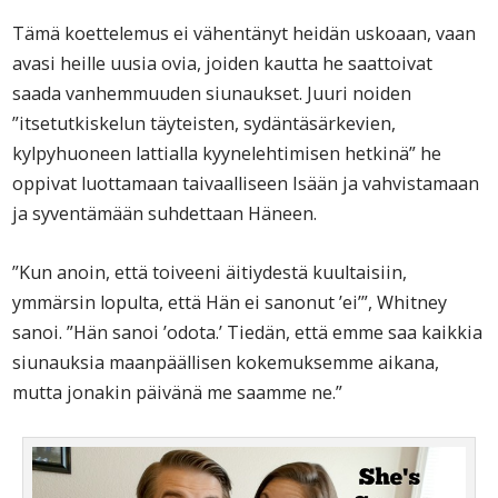
Tämä koettelemus ei vähentänyt heidän uskoaan, vaan
avasi heille uusia ovia, joiden kautta he saattoivat
saada vanhemmuuden siunaukset. Juuri noiden
”itsetutkiskelun täyteisten, sydäntäsärkevien,
kylpyhuoneen lattialla kyynelehtimisen hetkinä” he
oppivat luottamaan taivaalliseen Isään ja vahvistamaan
ja syventämään suhdettaan Häneen.
”Kun anoin, että toiveeni äitiydestä kuultaisiin,
ymmärsin lopulta, että Hän ei sanonut ’ei’”, Whitney
sanoi. ”Hän sanoi ’odota.’ Tiedän, että emme saa kaikkia
siunauksia maanpäällisen kokemuksemme aikana,
mutta jonakin päivänä me saamme ne.”