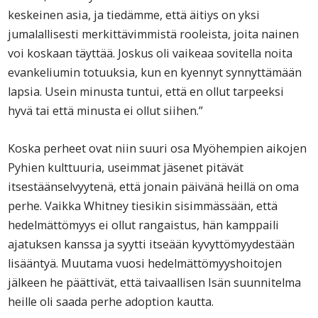
keskeinen asia, ja tiedämme, että äitiys on yksi
jumalallisesti merkittävimmistä rooleista, joita nainen
voi koskaan täyttää. Joskus oli vaikeaa sovitella noita
evankeliumin totuuksia, kun en kyennyt synnyttämään
lapsia. Usein minusta tuntui, että en ollut tarpeeksi
hyvä tai että minusta ei ollut siihen.”
Koska perheet ovat niin suuri osa Myöhempien aikojen
Pyhien kulttuuria, useimmat jäsenet pitävät
itsestäänselvyytenä, että jonain päivänä heillä on oma
perhe. Vaikka Whitney tiesikin sisimmässään, että
hedelmättömyys ei ollut rangaistus, hän kamppaili
ajatuksen kanssa ja syytti itseään kyvyttömyydestään
lisääntyä. Muutama vuosi hedelmättömyyshoitojen
jälkeen he päättivät, että taivaallisen Isän suunnitelma
heille oli saada perhe adoption kautta.