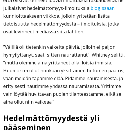
että olisivat tehneet luovia ilmoituksia raskaudesta, he
julkaisivat hedelmättömyys-ilmoituksia
blogissaan
kunnioittaakseen viikkoa, jolloin yritetään lisätä
tietoisuutta hedelmättömyydestä – ilmoituksia, jotka
ovat levinneet mediassa siitä lähtien.
”Välillä oli tietenkin vaikeita päiviä, jolloin ei paljon
hymyilyttänyt, saati sitten naurattanut”, Whitney selitti,
”mutta olemme aina yrittäneet olla iloisia ihmisiä.
Huumori ei ollut niinkään yksittäinen tietoinen päätös,
vaan meidän tapamme elää. Pidämme nauramisesta, ja
erityisesti nautimme yhdessä nauramisesta. Yritimme
vain löytää huvittavan puolen tilanteestamme, eikä se
aina ollut niin vaikeaa.”
Hedelmättömyydestä yli
pääseminen