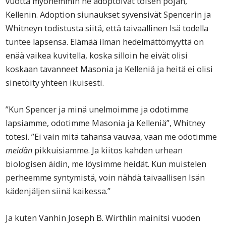
vuotta myöhemmin he adoptoivat toisen pojan,
Kellenin. Adoption siunaukset syvensivät Spencerin ja
Whitneyn todistusta siitä, että taivaallinen Isä todella
tuntee lapsensa. Elämää ilman hedelmättömyyttä on
enää vaikea kuvitella, koska silloin he eivät olisi
koskaan tavanneet Masonia ja Kelleniä ja heitä ei olisi
sinetöity yhteen ikuisesti.
”Kun Spencer ja minä unelmoimme ja odotimme
lapsiamme, odotimme Masonia ja Kelleniä”, Whitney
totesi. ”Ei vain mitä tahansa vauvaa, vaan me odotimme
meidän
pikkuisiamme. Ja kiitos kahden urhean
biologisen äidin, me löysimme heidät. Kun muistelen
perheemme syntymistä, voin nähdä taivaallisen Isän
kädenjäljen siinä kaikessa.”
Ja kuten Vanhin Joseph B. Wirthlin mainitsi vuoden