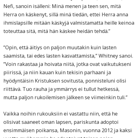
Nefi, sanoin isälleni: Minä menen ja teen sen, mitä
Herra on käskenyt, sillä minä tiedän, ettei Herra anna
ihmislapsille mitään käskyjä valmistamatta heille keinoa
toteuttaa sitä, mitä hän käskee heidän tehdä.”
”Opin, että äitiys on paljon muutakin kuin lasten
saamista, tai edes lasten kasvattamista,” Whitney sanoi.
”Voin rakastaa ja hoivata niitä, jotka ovat vaikutukseni
piirissä, ja niin kauan kuin tekisin parhaani ja
hyödyntäisin Kristuksen sovitusta, ponnisteluni olisi
riittävä. Tuo rauha ja ymmärrys ei tullut hetkessä,
mutta paljon rukoilemisen jälkeen se viimeinkin tuli.”
Vaikka noihin rukouksiin ei vastattu niin, että he
olisivat saaneet oman lapsen, pariskunta adoptoi
ensimmäisen poikansa, Masonin, vuonna 2012 ja kaksi