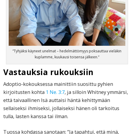
”Tyhjäksi käyneet unelmat – hedelmättömyys poksauttaa vieläkin
kuplamme, kuukausi toisensa jälkeen.”
Vastauksia rukouksiin
Adoptio-kokouksessa mainittiin suosittu pyhien
kirjoitusten kohta
1 Ne. 3:7
, ja silloin Whitney ymmärsi,
että taivaallinen Isä auttaisi häntä kehittymään
sellaiseksi ihmiseksi, jollaiseksi hänen oli tarkoitus
tulla, lasten kanssa tai ilman.
Tuossa kohdassa sanotaan: ”Ja tapahtui, että minä,