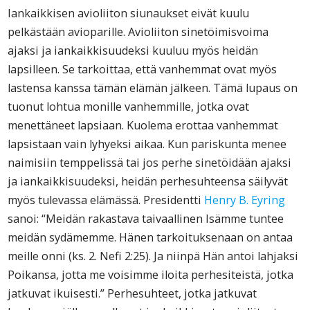
Iankaikkisen avioliiton siunaukset eivät kuulu
pelkästään avioparille. Avioliiton sinetöimisvoima
ajaksi ja iankaikkisuudeksi kuuluu myös heidän
lapsilleen. Se tarkoittaa, että vanhemmat ovat myös
lastensa kanssa tämän elämän jälkeen. Tämä lupaus on
tuonut lohtua monille vanhemmille, jotka ovat
menettäneet lapsiaan. Kuolema erottaa vanhemmat
lapsistaan vain lyhyeksi aikaa. Kun pariskunta menee
naimisiin temppelissä tai jos perhe sinetöidään ajaksi
ja iankaikkisuudeksi, heidän perhesuhteensa säilyvät
myös tulevassa elämässä. Presidentti
Henry B. Eyring
sanoi: “Meidän rakastava taivaallinen Isämme tuntee
meidän sydämemme. Hänen tarkoituksenaan on antaa
meille onni (ks. 2. Nefi 2:25). Ja niinpä Hän antoi lahjaksi
Poikansa, jotta me voisimme iloita perhesiteistä, jotka
jatkuvat ikuisesti.” Perhesuhteet, jotka jatkuvat