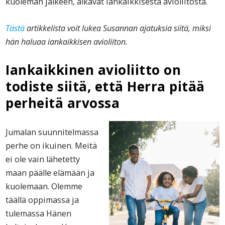
kuoleman jälkeen, alkavat iankaikkisesta avioliitosta.
Tästä
artikkelista voit lukea Susannan ajatuksia siitä, miksi
hän haluaa iankaikkisen avioliiton.
Iankaikkinen avioliitto on
todiste siitä, että Herra pitää
perheitä arvossa
Jumalan suunnitelmassa
perhe on ikuinen. Meitä
ei ole vain lähetetty
maan päälle elämään ja
kuolemaan. Olemme
täällä oppimassa ja
tulemassa Hänen