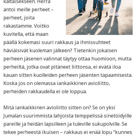
kaltaisekseen. Herra
antoi meille perheet –
perheet, joita
rakastamme. Voitko
kuvitella, että maan
päällä kokemasi suuri rakkaus ja ihmissuhteet
häviäisivät kuoleman jälkeen? Tietenkin jokaisen
perheen jäsenen valinnat täytyy ottaa huomioon, mutta
perheiltä, jotka ovat pitäneet liittonsa, ei evätä iloa
kauan sitten kuolleiden perheen jäsenten tapaamisesta.
Koska jos on olemassa iankaikkinen avioliitto,
perheiden rakkaudella ei ole loppua.
Mitä iankaikkinen avioliitto sitten on? Se on yksi
Jumalan suurimmista lahjoista temppelissä sinetöidyille
pareille ja heidän lapsilleen ja tuleville sukupolville. Se
tekee perheestä ikuisen – rakkaus ei enää lopu “kunnes