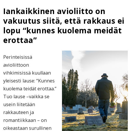
Iankaikkinen avioliitto on
vakuutus siitä, että rakkaus ei
lopu “kunnes kuolema meidät
erottaa”
Perinteisissä
avioliittoon
vihkimisissä kuullaan
yleisesti lause: “Kunnes
kuolema teidät erottaa.”
Tuo lause –vaikka se
usein liitetään
rakkauteen ja
romantiikkaan – on
oikeastaan surullinen