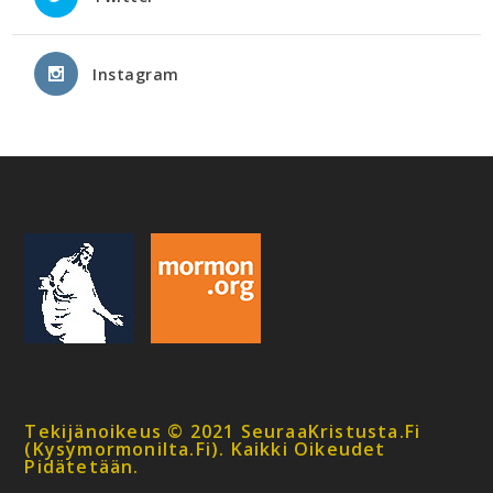
Instagram
Tekijänoikeus © 2021 SeuraaKristusta.fi
(kysymormonilta.fi). Kaikki Oikeudet
Pidätetään.