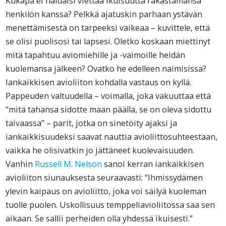
Kukapa ei haluaisi viettää ikuisuutta rakastamansa
henkilön kanssa? Pelkkä ajatuskin parhaan ystävän
menettämisestä on tarpeeksi vaikeaa – kuvittele, että
se olisi puolisosi tai lapsesi. Oletko koskaan miettinyt
mitä tapahtuu aviomiehille ja -vaimoille heidän
kuolemansa jälkeen? Ovatko he edelleen naimisissa?
Iankaikkisen avioliiton kohdalla vastaus on kyllä.
Pappeuden valtuudella – voimalla, joka vakuuttaa että
“mitä tahansa sidotte maan päälla, se on oleva sidottu
taivaassa” – parit, jotka on sinetöity ajaksi ja
iankaikkisuudeksi saavat nauttia avioliittosuhteestaan,
vaikka he olisivatkin jo jättäneet kuolevaisuuden.
Vanhin
Russell M. Nelson
sanoi kerran iankaikkisen
avioliiton siunauksesta seuraavasti: “Ihmissydämen
ylevin kaipaus on avioliitto, joka voi säilyä kuoleman
tuolle puolen. Uskollisuus temppeliavioliitossa saa sen
aikaan. Se sallii perheiden olla yhdessä ikuisesti.”