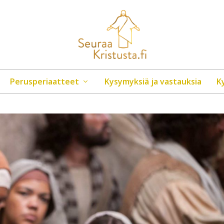
Perusperiaatteet
Kysymyksiä ja vastauksia
K