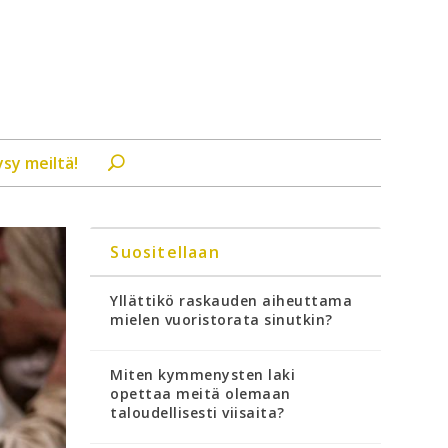
ysy meiltä!
Suositellaan
Yllättikö raskauden aiheuttama
mielen vuoristorata sinutkin?
Miten kymmenysten laki
opettaa meitä olemaan
taloudellisesti viisaita?