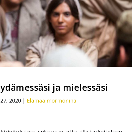
ydämessäsi ja mielessäsi
27, 2020
|
Elämää mormonina
irjoituksissa, enkä usko, että sillä tarkoitetaan