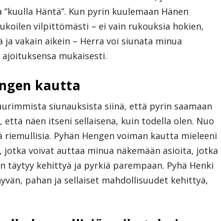
a ”kuulla Häntä”. Kun pyrin kuulemaan Hänen
ukoilen vilpittömästi – ei vain rukouksia hokien,
ä ja vakain aikein – Herra voi siunata minua
 ajoituksensa mukaisesti.
ngen kautta
uurimmista siunauksista siinä, että pyrin saamaan
tä näen itseni sellaisena, kuin todella olen. Nuo
ä riemullisia. Pyhän Hengen voiman kautta mieleeni
a, jotka voivat auttaa minua näkemään asioita, jotka
un täytyy kehittyä ja pyrkiä parempaan. Pyhä Henki
vän, pahan ja sellaiset mahdollisuudet kehittyä,