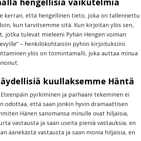
alla hengellisiä vaikutelmia
e kerran, että hengellinen tieto, joka on tallennettu
lloin, kun tarvitsemme sitä. Kun kirjoitan ylös sen,
t, jotka tulevat mieleeni Pyhän Hengen voiman
levyille” – henkilökohtaisiin pyhiin kirjoituksiini.
ittaminen ylös on toimintamalli, joka auttaa minua
anonut.
 täydellisiä kuullaksemme Häntä
. Eteenpäin pyrkiminen ja parhaani tekeminen ei
tan odottaa, että saan jonkin hyvin dramaattisen
mmiten Hänen sanomansa minulle ovat hiljaisia,
uurta vastausta ja saan useita pieniä vastauksia, en
an äänekästä vastausta ja saan monia hiljaisia, en