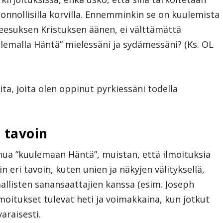
onnollisilla korvilla. Ennemminkin se on kuulemista
 Jeesuksen Kristuksen äänen, ei välttämättä
ulemalla Häntä” mielessäni ja sydämessäni? (Ks. OL
oita, joita olen oppinut pyrkiessäni todella
 tavoin
nua ”kuulemaan Häntä”, muistan, että ilmoituksia
eri tavoin, kuten unien ja näkyjen välityksellä,
aallisten sanansaattajien kanssa (esim. Joseph
moitukset tulevat heti ja voimakkaina, kun jotkut
araisesti.