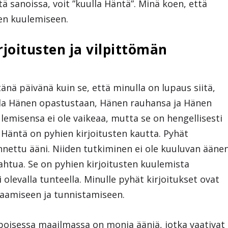
ä sanoissa, voit ”kuulla Häntä”. Minä koen, että
en kuulemiseen.
joitusten ja vilpittömän
nä päivänä kuin se, että minulla on lupaus siitä,
aada Hänen opastustaan, Hänen rauhansa ja Hänen
emisensa ei ole vaikeaa, mutta se on hengellisesti
a Häntä on pyhien kirjoitusten kautta. Pyhät
nnettu ääni. Niiden tutkiminen ei ole kuuluvan ääne
ahtua. Se on pyhien kirjoitusten kuulemista
 olevalla tunteella. Minulle pyhät kirjoitukset ovat
saamiseen ja tunnistamiseen.
poisessa maailmassa on monia ääniä, jotka vaativat