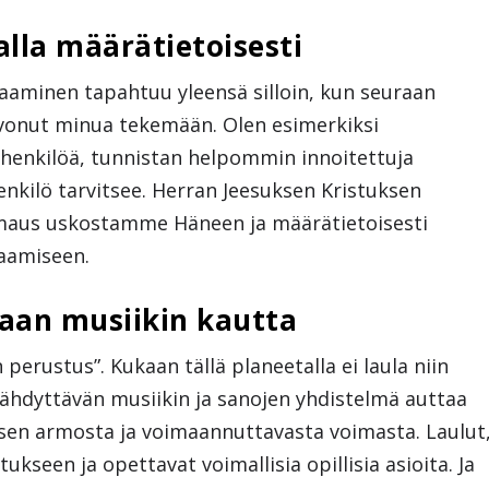
lla määrätietoisesti
aaminen tapahtuu yleensä silloin, kun seuraan
uvonut minua tekemään. Olen esimerkiksi
 henkilöä, tunnistan helpommin innoitettuja
henkilö tarvitsee. Herran Jeesuksen Kristuksen
maus uskostamme Häneen ja määrätietoisesti
aamiseen.
aan musiikin kautta
perustus”. Kukaan tällä planeetalla ei laula niin
kähdyttävän musiikin ja sanojen yhdistelmä auttaa
en armosta ja voimaannuttavasta voimasta. Laulut
ukseen ja opettavat voimallisia opillisia asioita. Ja