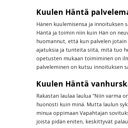
Kuulen Häntä palvelema
Hänen kuulemisensa ja innoituksen s
Häntä ja toimin niin kuin Hän on ne
huomannut, että kun palvelen jotain
ajatuksia ja tunteita siitä, mitä tuo 
opetusten mukaan toimiminen on il
palveleminen on kutsu innoituksen s
Kuulen Häntä vanhursk
Rakastan laulaa laulua ”Niin varma on 
huonosti kuin minä. Mutta laulun sy
minua oppimaan Vapahtajan sovituks
joista pidän eniten, keskittyvät palaut