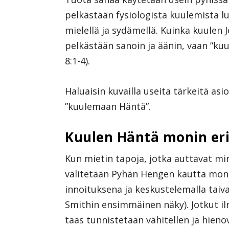
pelkästään fysiologista kuulemista lu
mielellä ja sydämellä. Kuinka kuulen
pelkästään sanoin ja äänin, vaan ”ku
8:1-4).
Haluaisin kuvailla useita tärkeitä asi
”kuulemaan Häntä”.
Kuulen Häntä monin eri
Kun mietin tapoja, jotka auttavat mi
välitetään Pyhän Hengen kautta monin 
innoituksena ja keskustelemalla taiv
Smithin ensimmäinen näky). Jotkut il
taas tunnistetaan vähitellen ja hienov