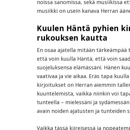
noissa sanomissa, sekä musiikissa ett
musiikki on usein kanava Herran ään
Kuulen Häntä pyhien kir
rukouksen kautta
En osaa ajatella mitään tärkeämpää tä
että voin kuulla Häntä, että voin s
suojeluksensa elämässäni. Hänen kuul
vaativaa ja vie aikaa. Eräs tapa kuull
kirjoitukset on Herran aiemmin talle
kuuntelemista, vaikka niinkin voi tap
tunteella – mielessäni ja sydämessäni
avain noiden ajatusten ja tunteiden 
Vaikka tässä kiireisessä ja nopeatem