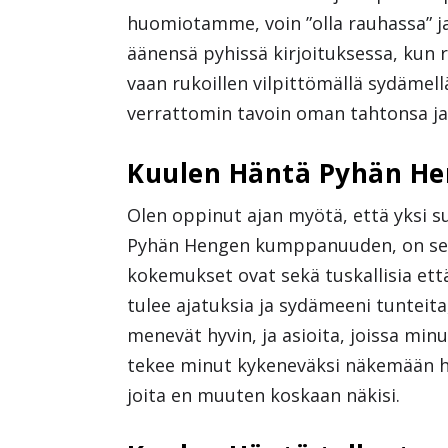
huomiotamme, voin ”olla rauhassa” j
äänensä pyhissä kirjoituksessa, kun r
vaan rukoillen vilpittömällä sydämell
verrattomin tavoin oman tahtonsa ja
Kuulen Häntä Pyhän He
Olen oppinut ajan myötä, että yksi s
Pyhän Hengen kumppanuuden, on se, et
kokemukset ovat sekä tuskallisia ett
tulee ajatuksia ja sydämeeni tunteit
menevät hyvin, ja asioita, joissa min
tekee minut kykeneväksi näkemään hy
joita en muuten koskaan näkisi.