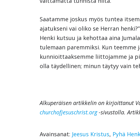
välttämättä tunnista niitä.
Saatamme joskus myös tuntea itsemme
ajatukseni vai oliko se Herran henki?
Henki kutsuu ja kehottaa aina Jumala
tulemaan paremmiksi. Kun teemme 
kunnioittaaksemme liittojamme ja pid
olla täydellinen; minun täytyy vain te
Alkuperäisen artikkelin on kirjoittanut V
churchofjesuschrist.org
-sivustolla. Arti
Avainsanat:
Jeesus Kristus
,
Pyhä Henk