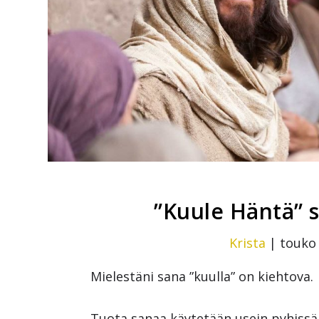
”Kuule Häntä” s
Krista
|
touko 
Mielestäni sana ”kuulla” on kiehtova.
Tuota sanaa käytetään usein pyhissä k