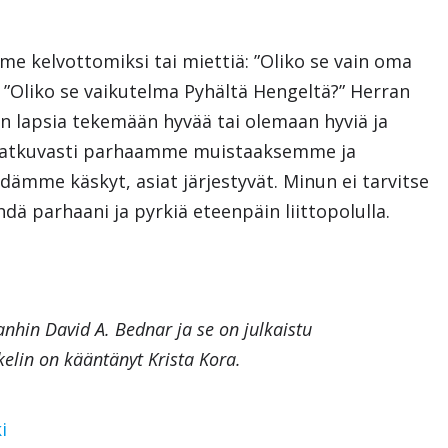
 kelvottomiksi tai miettiä: ”Oliko se vain oma
” ”Oliko se vaikutelma Pyhältä Hengeltä?” Herran
n lapsia tekemään hyvää tai olemaan hyviä ja
jatkuvasti parhaamme muistaaksemme ja
ämme käskyt, asiat järjestyvät. Minun ei tarvitse
hdä parhaani ja pyrkiä eteenpäin liittopolulla.
anhin David A. Bednar ja se on julkaistu
kkelin on kääntänyt Krista Kora.
i