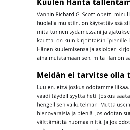
Kuulen Häntä tallentam
Vanhin Richard G. Scott opetti minull
huolella muistiin, on käytettävissä si
mitä tunnen sydämessäni ja ajatukse
kautta, on kuin kirjoittaisin ”pienille 
Hänen kuulemisensa ja asioiden kirjo
aina muistamaan sen, mitä Hän on s
Meidän ei tarvitse olla
Luulen, että joskus odotamme liikaa
vaadi täydellisyyttä heti. Joskus saa
hengellisen vaikutelman. Mutta usei
hienovaraisia ja pieniä. Jos odotan s
välttämättä huomaa niitä. Ja jos odot