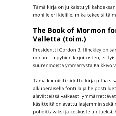
Tämä kirja on julkaistu yli kahdeks
monille eri kielille, mikä tekee siitä
The Book of Mormon for
Valletta (toim.)
Presidentti Gordon B. Hinckley on sano
minuuttia pyhien kirjoitusten, erityis
suurenmoista ymmärrystä Kaikkivoiva
Tämä kauniisti sidottu kirja pitää si
alkuperäisellä fontilla ja helposti 
alaviitteissä vaikeasti ymmärrettävät
käsitteitä on avattu laajemmin sekä n
pohdittavaksi ja keskustelun tueksi. 