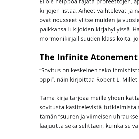
Ei ole helppoa rajata profeettojen, ap
kirjojen listaa. Aiheet vaihtelevat ja
ovat nousseet ylitse muiden ja vuosi
paikkansa lukijoiden kirjahyllyissä. 
mormonikirjallisuuden klassikoita, jot
The Infinite Atonement –
”Sovitus on keskeinen teko ihmishisto
oppi”, näin kirjoittaa Robert L. Mill
Tämä kirja tarjoaa meille yhden ka
sovitusta käsittelevistä tutkielmista
tämän ”suuren ja viimeisen uhraukse
laajuutta sekä selittäen, kuinka se v