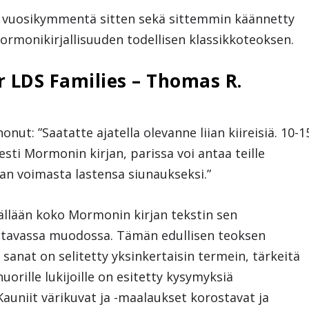
an vuosikymmentä sitten sekä sittemmin käännetty
 mormonikirjallisuuden todellisen klassikkoteoksen.
 LDS Families – Thomas R.
nut: ”Saatatte ajatella olevanne liian kiireisiä. 10-1
esti Mormonin kirjan, parissa voi antaa teille
n voimasta lastensa siunaukseksi.”
sällään koko Mormonin kirjan tekstin sen
luettavassa muodossa. Tämän edullisen teoksen
 sanat on selitetty yksinkertaisin termein, tärkeitä
uorille lukijoille on esitetty kysymyksiä
Kauniit värikuvat ja -maalaukset korostavat ja