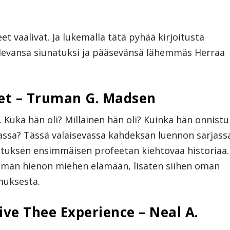
et vaalivat. Ja lukemalla tätä pyhää kirjoitusta
ulevansa siunatuksi ja pääsevänsä lähemmäs Herraa
et – Truman G. Madsen
 Kuka hän oli? Millainen hän oli? Kuinka hän onnistu
jassa? Tässä valaisevassa kahdeksan luennon sarjass
utuksen ensimmäisen profeetan kiehtovaa historiaa.
ämän hienon miehen elämään, lisäten siihen oman
muksesta.
ive Thee Experience – Neal A.