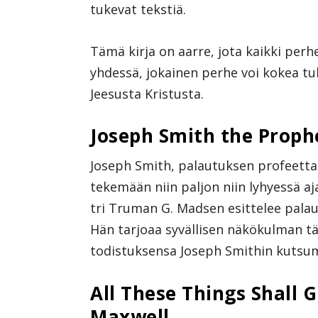
tukevat tekstiä.
Tämä kirja on aarre, jota kaikki perhe
yhdessä, jokainen perhe voi kokea t
Jeesusta Kristusta.
Joseph Smith the Proph
Joseph Smith, palautuksen profeetta.
tekemään niin paljon niin lyhyessä a
tri Truman G. Madsen esittelee pala
Hän tarjoaa syvällisen näkökulman t
todistuksensa Joseph Smithin kutsu
All These Things Shall G
Maxwell