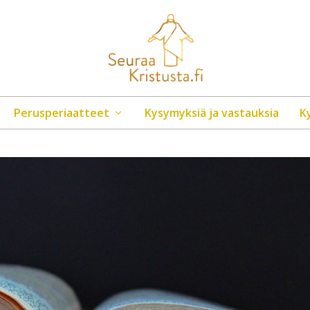
Perusperiaatteet
Kysymyksiä ja vastauksia
K