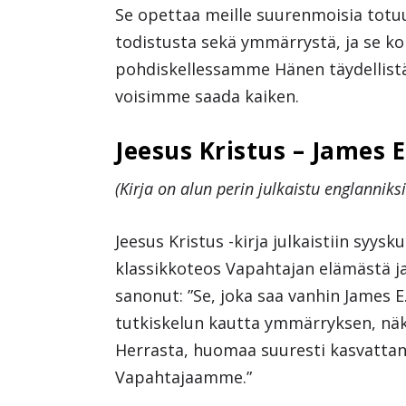
Se opettaa meille suurenmoisia totuu
todistusta sekä ymmärrystä, ja se 
pohdiskellessamme Hänen täydellistä
voisimme saada kaiken.
Jeesus Kristus – James 
(Kirja on alun perin julkaistu englanniksi
Jeesus Kristus -kirja julkaistiin syysk
klassikkoteos Vapahtajan elämästä j
sanonut: ”Se, joka saa vanhin James E
tutkiskelun kautta ymmärryksen, nä
Herrasta, huomaa suuresti kasvattan
Vapahtajaamme.”