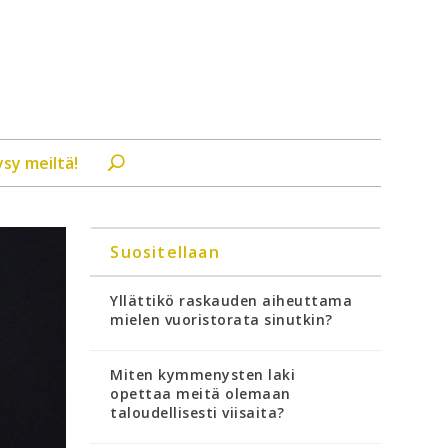
ysy meiltä!
Suositellaan
Yllättikö raskauden aiheuttama
mielen vuoristorata sinutkin?
Miten kymmenysten laki
opettaa meitä olemaan
taloudellisesti viisaita?