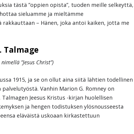
ksia tästä ”oppien opista”, tuoden meille selkeyttä,
kohottaa sieluamme ja mieltämme
 rakkauttaan – Hänen, joka antoi kaiken, jotta me
E. Talmage
 nimellä ”Jesus Christ”)
uussa 1915, ja se on ollut aina siitä lähtien todellinen
a palvelutyöstä. Vanhin Marion G. Romney on
. Talmagen Jeesus Kristus -kirjan huolellisen
kemyksen ja hengen todistuksen ylösnousseesta
eensa eläväistä uskoaan kirkastettuun