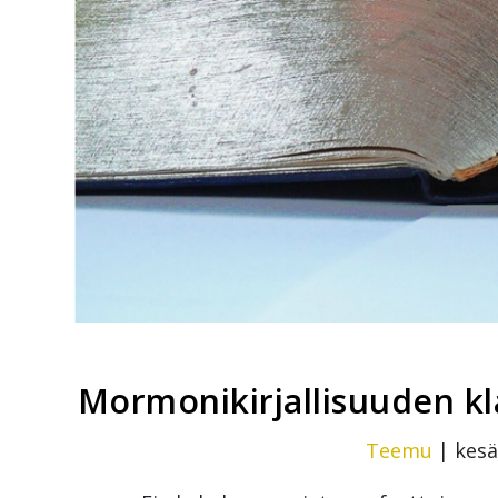
Mormonikirjallisuuden kla
Teemu
|
kesä