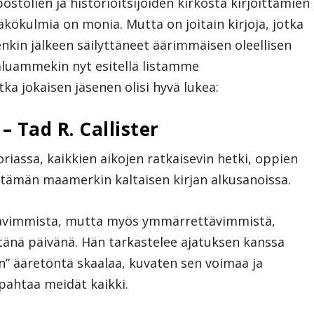
ostolien ja historioitsijoiden kirkosta kirjoittamien
 näkökulmia on monia. Mutta on joitain kirjoja, jotka
enkin jälkeen säilyttäneet äärimmäisen oleellisen
Haluammekin nyt esitellä listamme
ka jokaisen jäsenen olisi hyvä lukea:
 Tad R. Callister
riassa, kaikkien aikojen ratkaisevin hetki, oppien
et tämän maamerkin kaltaisen kirjan alkusanoissa.
ttavimmista, mutta myös ymmärrettävimmistä,
 tänä päivänä. Hän tarkastelee ajatuksen kanssa
n” ääretöntä skaalaa, kuvaten sen voimaa ja
apahtaa meidät kaikki.