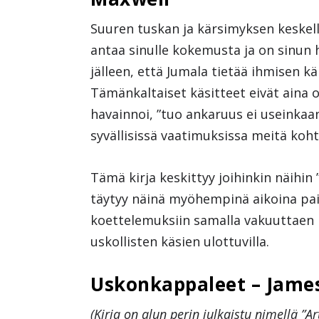
Suuren tuskan ja kärsimyksen keskell
antaa sinulle kokemusta ja on sinun 
jälleen, että Jumala tietää ihmisen 
Tämänkaltaiset käsitteet eivät aina 
havainnoi, ”tuo ankaruus ei useinka
syvällisissä vaatimuksissa meitä koht
Tämä kirja keskittyy joihinkin näihin
täytyy näinä myöhempinä aikoina pain
koettelemuksiin samalla vakuuttaen 
uskollisten käsien ulottuvilla.
Uskonkappaleet – James
(Kirja on alun perin julkaistu nimellä ”Art