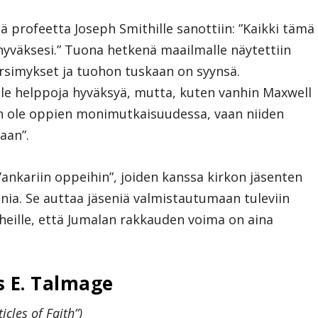
ä profeetta Joseph Smithille sanottiin: ”Kaikki tämä
hyväksesi.” Tuona hetkenä maailmalle näytettiin
kärsimykset ja tuohon tuskaan on syynsä.
ole helppoja hyväksyä, mutta, kuten vanhin Maxwell
an ole oppien monimutkaisuudessa, vaan niiden
aan”.
 ”ankariin oppeihin”, joiden kanssa kirkon jäsenten
ia. Se auttaa jäseniä valmistautumaan tuleviin
heille, että Jumalan rakkauden voima on aina
 E. Talmage
icles of Faith”)