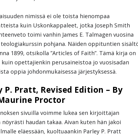
aisuuden nimissä ei ole toista hienompaa
teista kuin Uskonkappaleet, jotka Joseph Smith
yhteenveto toimi vanhin James E. Talmagen vuosina
 teologiakurssin pohjana. Näiden oppituntien sisält
nna 1899, otsikolla ”Articles of Faith”. Tämä kirja on
n kuin opettajienkin perusaineistoa jo vuosisadan
uista oppia johdonmukaisessa järjestyksessä.
P. Pratt, Revised Edition – By
 Maurine Proctor
oksen sivuilla voimme lukea sen kirjoittajan
a nöyrästi haudan takaa. Aivan kuten hän jakoi
malle eläessään, kuoltuaankin Parley P. Pratt