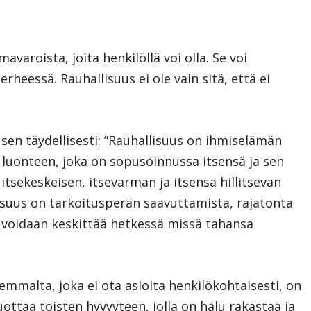
varoista, joita henkilöllä voi olla. Se voi
rheessä. Rauhallisuus ei ole vain sitä, että ei
i sen täydellisesti: ”Rauhallisuus on ihmiselämän
 luonteen, joka on sopusoinnussa itsensä ja sen
itsekeskeisen, itsevarman ja itsensä hillitsevän
isuus on tarkoitusperän saavuttamista, rajatonta
a voidaan keskittää hetkessä missä tahansa
mmalta, joka ei ota asioita henkilökohtaisesti, on
ttaa toisten hyvyyteen, jolla on halu rakastaa ja