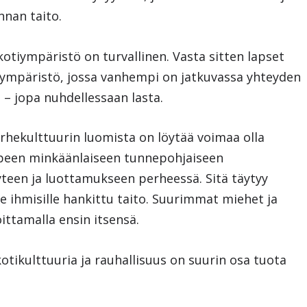
innan taito.
otiympäristö on turvallinen. Vasta sitten lapset
n ympäristö, jossa vanhempi on jatkuvassa yhteyden
 – jopa nuhdellessaan lasta.
erhekulttuurin luomista on löytää voimaa olla
arpeen minkäänlaiseen tunnepohjaiseen
yyteen ja luottamukseen perheessä. Sitä täytyy
le ihmisille hankittu taito. Suurimmat miehet ja
ittamalla ensin itsensä.
otikulttuuria ja rauhallisuus on suurin osa tuota