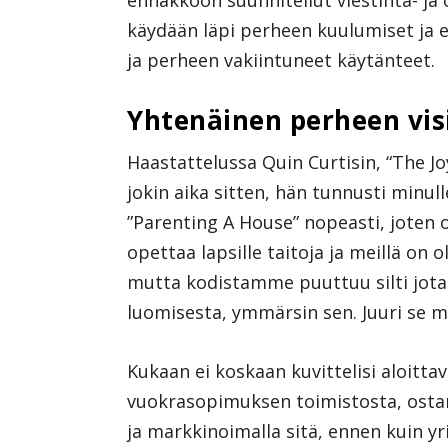
ennakkoon suunnitellut viestintä- ja
käydään läpi perheen kuulumiset ja e
ja perheen vakiintuneet käytänteet.
Yhtenäinen perheen vis
Haastattelussa Quin Curtisin, “The J
jokin aika sitten, hän tunnusti minull
”Parenting A House” nopeasti, joten 
opettaa lapsille taitoja ja meillä on o
mutta kodistamme puuttuu silti jotai
luomisesta, ymmärsin sen. Juuri se me
Kukaan ei koskaan kuvittelisi aloitta
vuokrasopimuksen toimistosta, ostam
ja markkinoimalla sitä, ennen kuin y