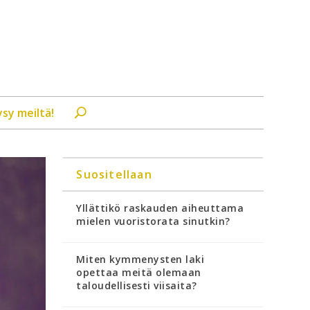
ysy meiltä!
Suositellaan
Yllättikö raskauden aiheuttama
mielen vuoristorata sinutkin?
Miten kymmenysten laki
opettaa meitä olemaan
taloudellisesti viisaita?