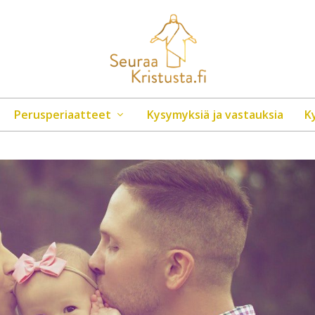
Perusperiaatteet
Kysymyksiä ja vastauksia
K