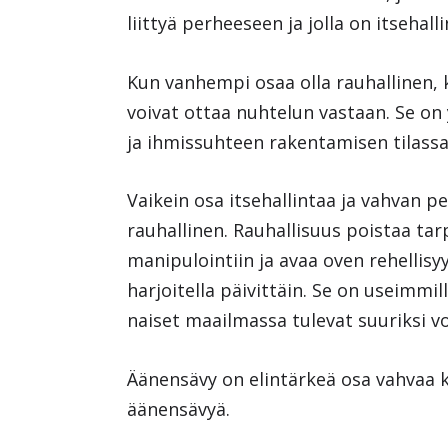
liittyä perheeseen ja jolla on itsehall
Kun vanhempi osaa olla rauhallinen, k
voivat ottaa nuhtelun vastaan. Se o
ja ihmissuhteen rakentamisen tilassa
Vaikein osa itsehallintaa ja vahvan p
rauhallinen. Rauhallisuus poistaa t
manipulointiin ja avaa oven rehellis
harjoitella päivittäin. Se on useimmil
naiset maailmassa tulevat suuriksi vo
Äänensävy on elintärkeä osa vahvaa k
äänensävyä.