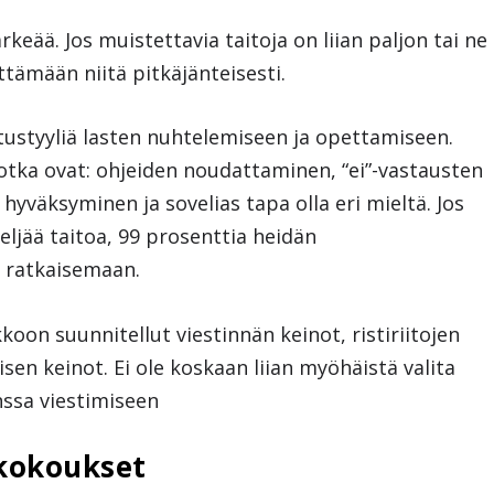
eää. Jos muistettavia taitoja on liian paljon tai ne
yttämään niitä pitkäjänteisesti.
styyliä lasten nuhtelemiseen ja opettamiseen.
tka ovat: ohjeiden noudattaminen, “ei”-vastausten
hyväksyminen ja sovelias tapa olla eri mieltä. Jos
neljää taitoa, 99 prosenttia heidän
 ratkaisemaan.
oon suunnitellut viestinnän keinot, ristiriitojen
sen keinot. Ei ole koskaan liian myöhäistä valita
ssa viestimiseen
 kokoukset