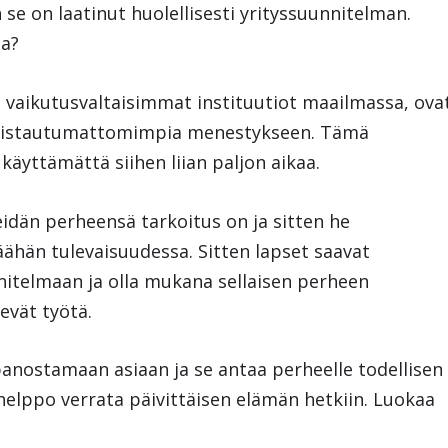
 se on laatinut huolellisesti yrityssuunnitelman.
la?
 vaikutusvaltaisimmat instituutiot maailmassa, ova
valmistautumattomimpia menestykseen. Tämä
 käyttämättä siihen liian paljon aikaa.
heidän perheensä tarkoitus on ja sitten he
äähän tulevaisuudessa. Sitten lapset saavat
nitelmaan ja olla mukana sellaisen perheen
evät työtä.
anostamaan asiaan ja se antaa perheelle todellisen
elppo verrata päivittäisen elämän hetkiin. Luokaa