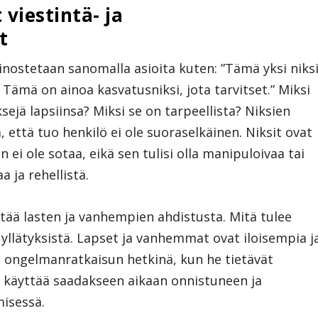
viestintä- ja
t
inostetaan sanomalla asioita kuten: ”Tämä yksi niks
 Tämä on ainoa kasvatusniksi, jota tarvitset.” Miksi
ejä lapsiinsa? Miksi se on tarpeellista? Niksien
 että tuo henkilö ei ole suoraselkäinen. Niksit ovat
ei ole sotaa, eikä sen tulisi olla manipuloivaa tai
a ja rehellistä.
ää lasten ja vanhempien ahdistusta. Mitä tulee
ä yllätyksistä. Lapset ja vanhemmat ovat iloisempia j
ongelmanratkaisun hetkinä, kun he tietävät
y käyttää saadakseen aikaan onnistuneen ja
isessä.