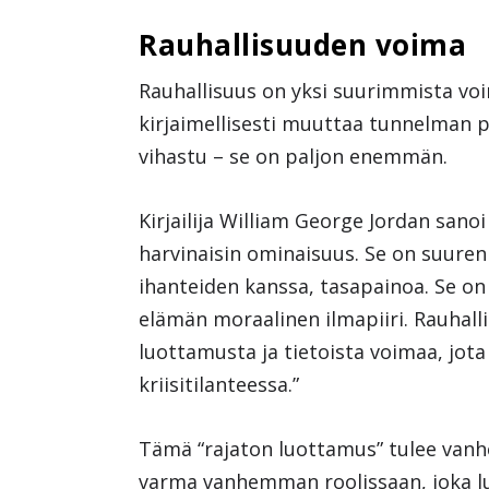
Rauhallisuuden voima
Rauhallisuus on yksi suurimmista voima
kirjaimellisesti muuttaa tunnelman pe
vihastu – se on paljon enemmän.
Kirjailija William George Jordan sano
harvinaisin ominaisuus. Se on suuren
ihanteiden kanssa, tasapainoa. Se on 
elämän moraalinen ilmapiiri. Rauhall
luottamusta ja tietoista voimaa, jot
kriisitilanteessa.”
Tämä “rajaton luottamus” tulee vanhe
varma vanhemman roolissaan, joka luo