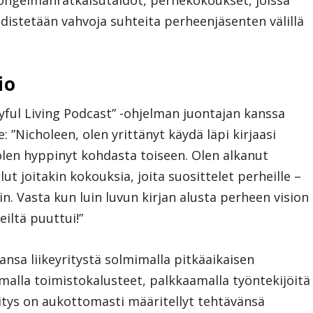
 ongelmanratkaisutaidot, perhekokoukset, joissa
distetään vahvoja suhteita perheenjäsenten välillä
io
oyful Living Podcast” -ohjelman juontajan kanssa
e: ”Nicholeen, olen yrittänyt käydä läpi kirjaasi
olen hyppinyt kohdasta toiseen. Olen alkanut
llut joitakin kokouksia, joita suosittelet perheille –
n. Vasta kun luin luvun kirjan alusta perheen vision
iltä puuttui!”
vansa liikeyritystä solmimalla pitkäaikaisen
alla toimistokalusteet, palkkaamalla työntekijöitä
ritys on aukottomasti määritellyt tehtävänsä