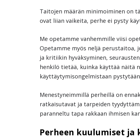
Taitojen määrän minimoiminen on tärk
ovat liian vaikeita, perhe ei pysty kä
Me opetamme vanhemmille viisi opetu
Opetamme myös neljä perustaitoa, jo
ja kritiikin hyväksyminen, seurausten 
henkilö tietää, kuinka käyttää näitä 
käyttäytymisongelmistaan pystytään
Menestyneimmillä perheillä on ennakk
ratkaisutavat ja tarpeiden tyydyttämi
paranneltu tapa rakkaan ihmisen kan
Perheen kuulumiset ja