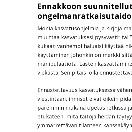
Ennakkoon suunnitellut 
ongelmanratkaisutaido
Monia kasvatusohjelmia ja kirjoja ma
muuttaa kasvatuksesi pysyvästi” tai ”
kukaan vanhempi haluaisi käyttää niks
käyttäminen johonkin on merkki siitä,
manipulaatiota. Lasten kasvattaminen 
viekasta. Sen pitäisi olla ennustettava
Ennustettavuus kasvatuksessa vähent
viestintään, ihmiset eivät oikein pid
paremmin mukana opetushetkissä ja 
etukäteen, mitä taitoja heidän täyty
ymmärrettävän tilanteen kanssakäym